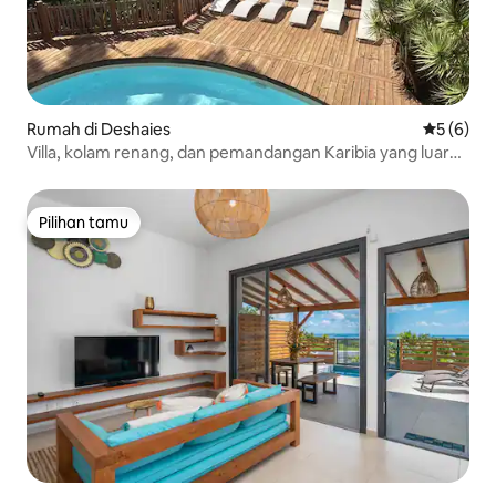
Rumah di Deshaies
Nilai rata
5 (6)
Villa, kolam renang, dan pemandangan Karibia yang luar
biasa.
Pilihan tamu
Pilihan tamu