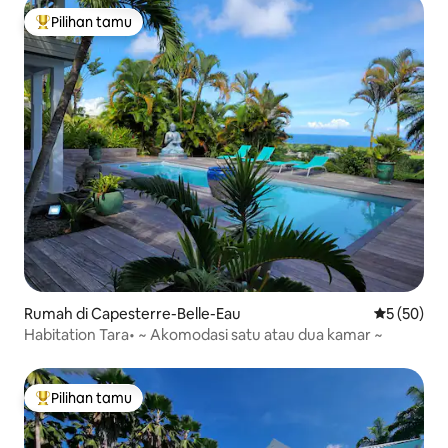
Pilihan tamu
Pilihan tamu terpopuler
Rumah di Capesterre-Belle-Eau
Nilai rata-r
5 (50)
Habitation Tara• ~ Akomodasi satu atau dua kamar ~
Pilihan tamu
Pilihan tamu terpopuler