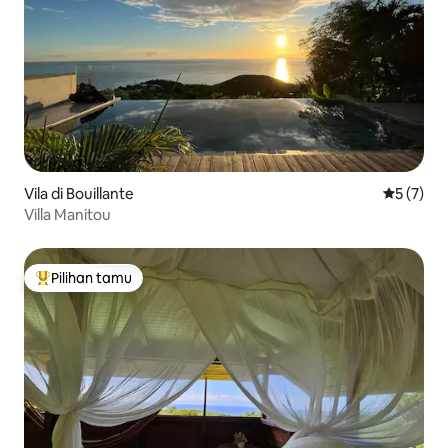
Vila di Bouillante
Nilai rata
5 (7)
Villa Manitou
Pilihan tamu
Pilihan tamu terpopuler