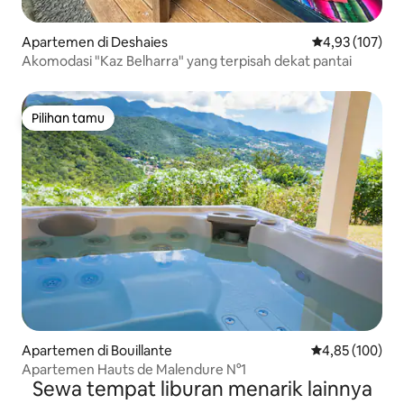
Apartemen di Deshaies
Nilai rata-rata 
4,93 (107)
Akomodasi "Kaz Belharra" yang terpisah dekat pantai
Pilihan tamu
Pilihan tamu
Apartemen di Bouillante
Nilai rata-rata 
4,85 (100)
Apartemen Hauts de Malendure N°1
Sewa tempat liburan menarik lainnya