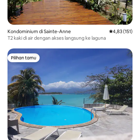
Kondominium di Sainte-Anne
Nilai rata-rata 
4,83 (151)
T2 kaki di air dengan akses langsung ke laguna
Pilihan tamu
Pilihan tamu