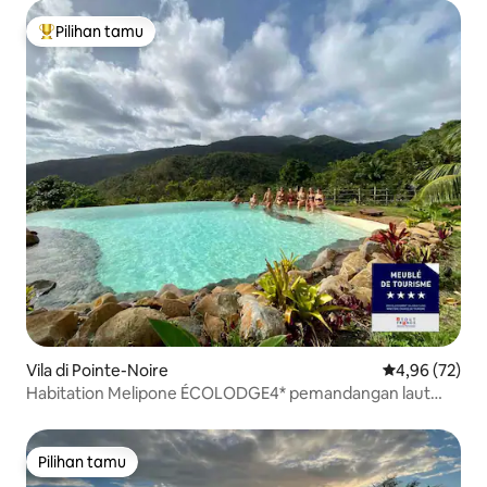
Pilihan tamu
Pilihan tamu terpopuler
Vila di Pointe-Noire
Nilai rata-rata
4,96 (72)
Habitation Melipone ÉCOLODGE4* pemandangan laut
kolam renang spa
Pilihan tamu
Pilihan tamu