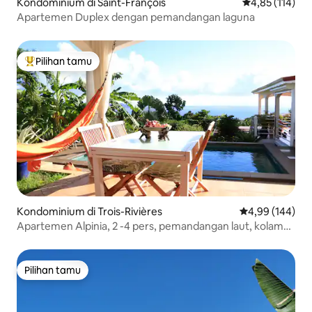
Kondominium di Saint-François
Nilai rata-rata 
4,85 (114)
Apartemen Duplex dengan pemandangan laguna
Pilihan tamu
Pilihan tamu terpopuler
Kondominium di Trois-Rivières
Nilai rata-rata 
4,99 (144)
Apartemen Alpinia, 2 -4 pers, pemandangan laut, kolam
renang & AC
Pilihan tamu
Pilihan tamu