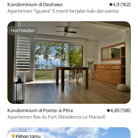
Kondominium di Deshaies
Nilai rata-rata
4,9 (162)
Apartemen "Iguana" 5 menit berjalan kaki dari pantai
HosTeladan
HosTeladan
Kondominium di Pointe-à-Pitre
Nilai rata-rata 
4,85 (138)
Apartemen Bas du Fort (Résidence Le Marisol)
Pilihan tamu