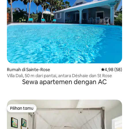
Rumah di Sainte-Rose
Nilai rata-rata
4,98 (58)
Villa Dali, 50 m dari pantai, antara Déshaie dan St Rose
Sewa apartemen dengan AC
Pilihan tamu
Pilihan tamu