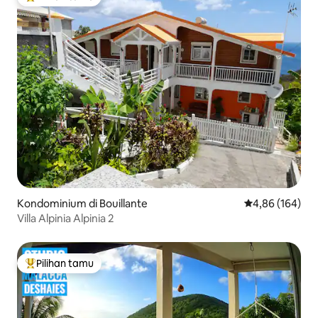
Pilihan tamu terpopuler
Kondominium di Bouillante
Nilai rata-rata 
4,86 (164)
Villa Alpinia Alpinia 2
Pilihan tamu
Pilihan tamu terpopuler