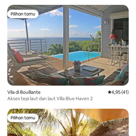
tidur
Pilihan tamu
Pilihan tamu
Vila di Bouillante
Nilai rata-rata
4,95 (41)
Akses tepi laut dan laut Villa Blue Haven 2
Pilihan tamu
Pilihan tamu