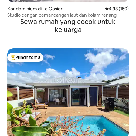
Kondominium di Le Gosier
Nilai rata-rata 
4,93 (150)
Studio dengan pemandangan laut dan kolam renang
Sewa rumah yang cocok untuk
keluarga
Pilihan tamu
Pilihan tamu terpopuler