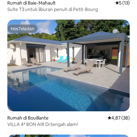
Rumah di Baie-Mahault
Nilai rata-
5 (13)
Suite T3 untuk liburan penuh di Petit-Bourg
HosTeladan
HosTeladan
Rumah di Bouillante
Nilai rata-rata
4,87 (38)
VILLA 4* BON AIR Di tengah alam!