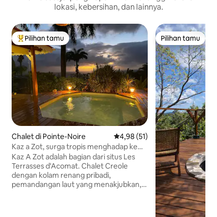
lokasi, kebersihan, dan lainnya.
Pilihan tamu
Pilihan tamu
Pilihan tamu terpopuler
Pilihan tamu
Chalet di Pointe-Noire
Nilai rata-rata 4,98 dari 5, 51 ul
4,98 (51)
Kaz a Zot, surga tropis menghadap ke
Karibia
Kaz A Zot adalah bagian dari situs Les
Terrasses d'Acomat. Chalet Creole
dengan kolam renang pribadi,
pemandangan laut yang menakjubkan,
terletak di taman tropis yang luas. Anda
akan merasa seperti di rumah di sini,
dihiasi dengan hati-hati, seprai