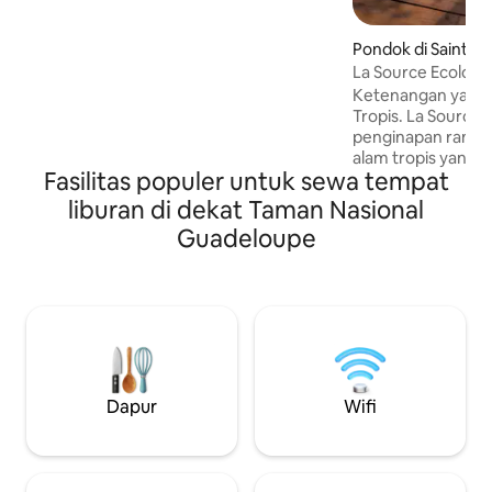
berkualitas. Cobalah pengalaman tinggal
di luar ruangan, alam mengelilingi Anda,
Pondok di Sainte-
nyanyian katak dan angin di telapak
La Source Ecolod
tangan membuat Anda tertidur. Sangat
cocok untuk bersantai dan memulihkan
Ketenangan yang C
energi. Kami tinggal di situs ini dan akan
Tropis. La Source 
menyambut Anda secara langsung.
penginapan ramah
Sampai jumpa
alam tropis yang 
Fasilitas populer untuk sewa tempat
kenyamanan yang 
pengalaman yang unik. Nikma
liburan di dekat Taman Nasional
elegan seluas sek
Guadeloupe
dapur-bar, kamar 
luar ruangan den
dan mangkuk punch
suhu air alami) d
laut. WiFi Starlink berkecepatan tinggi di
seluruh properti.
dikirim setelah p
biaya kebersihan.
Dapur
Wifi