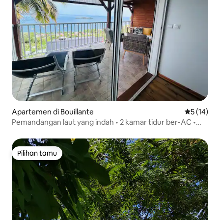
Apartemen di Bouillante
Nilai rata-
5 (14)
Pemandangan laut yang indah • 2 kamar tidur ber-AC •
Malendure
Pilihan tamu
Pilihan tamu