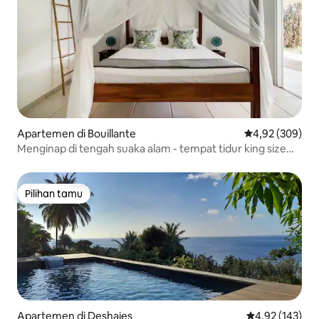
Apartemen di Bouillante
Nilai rata-rata 
4,92 (309)
Menginap di tengah suaka alam - tempat tidur king size
dengan kanopi
Pilihan tamu
Pilihan tamu
Apartemen di Deshaies
Nilai rata-rata 
4,92 (143)