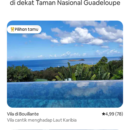
di dekat Taman Nasional Guadeloupe
Pilihan tamu
Pilihan tamu terpopuler
Vila di Bouillante
Nilai rata-rata
4,99 (78)
Vila cantik menghadap Laut Karibia