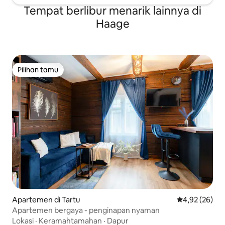
Tempat berlibur menarik lainnya di
Haage
Pilihan tamu
Pilihan tamu
Apartemen di Tartu
Nilai rata-rata
4,92 (26)
Apartemen bergaya - penginapan nyaman
Lokasi
·
Keramahtamahan
·
Dapur