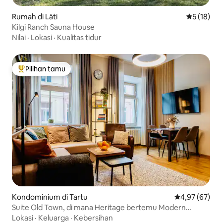
Rumah di Läti
Nilai rata-
5 (18)
Kilgi Ranch Sauna House
Nilai
·
Lokasi
·
Kualitas tidur
Pilihan tamu
Pilihan tamu terpopuler
Kondominium di Tartu
Nilai rata-rata
4,97 (67)
Suite Old Town, di mana Heritage bertemu Modern
Luxury
Lokasi
·
Keluarga
·
Kebersihan