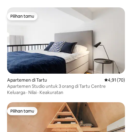
Pilihan tamu
Pilihan tamu
Apartemen di Tartu
Nilai rata-rata
4,91 (70)
Apartemen Studio untuk 3 orang di Tartu Centre
Keluarga
·
Nilai
·
Keakuratan
Pilihan tamu
Pilihan tamu