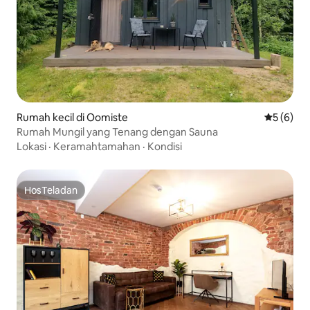
Rumah kecil di Oomiste
Nilai rata
5 (6)
Rumah Mungil yang Tenang dengan Sauna
Lokasi
·
Keramahtamahan
·
Kondisi
HosTeladan
HosTeladan