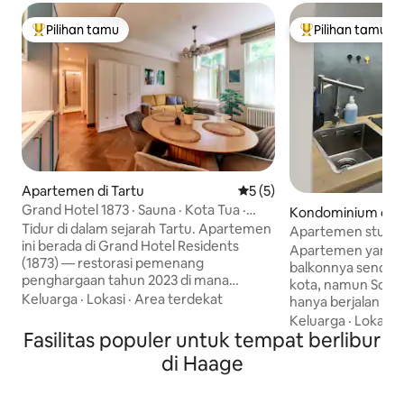
Pilihan tamu
Pilihan tamu
Pilihan tamu terpopuler
Pilihan tamu terp
Apartemen di Tartu
Nilai rata-rata 5 dari 5, 5 ul
5 (5)
Grand Hotel 1873 · Sauna · Kota Tua ·
Kondominium di T
Cerah & Tenang
Tidur di dalam sejarah Tartu. Apartemen
Apartemen studio 
ini berada di Grand Hotel Residents
parkir gratis
Apartemen yang 
(1873) — restorasi pemenang
balkonnya sendiri 
penghargaan tahun 2023 di mana
kota, namun South
lobinya masih terlihat seperti hotel,
Keluarga
·
Lokasi
·
Area terdekat
hanya berjalan kak
karena memang dulu adalah hotel.
bus yang luar biasa
Keluarga
·
Lokasi
·
Sauna pribadi di dalam apartemen,
Fasilitas populer untuk tempat berlibur
hutan kecil di de
jendela menghadap selatan yang cerah
Anda juga bisa me
di Haage
dan menghadap halaman hijau yang
burung dan berjal
tenang, Town Hall Square berjarak 5
yang luar biasa de
menit, Taman Toomemägi tepat di