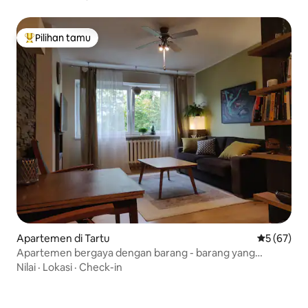
Pilihan tamu
Pilihan tamu terpopuler
Apartemen di Tartu
Nilai rata-r
5 (67)
Apartemen bergaya dengan barang - barang yang
nyaman
Nilai
·
Lokasi
·
Check-in