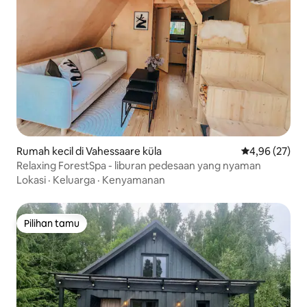
Rumah kecil di Vahessaare küla
Nilai rata-rata
4,96 (27)
Relaxing ForestSpa - liburan pedesaan yang nyaman
Lokasi
·
Keluarga
·
Kenyamanan
Pilihan tamu
Pilihan tamu