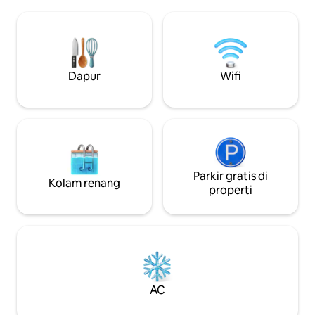
berada di pusat k
depan pintu. Kasur king Las Vegas
dengan berbagai t
premium berukuran 200×200 cm, sofa
restoran sangat de
bed untuk anak-anak, AC, lantai kamar
berjalan kaki). Jug
mandi yang dipanaskan, TV 65" dengan
sangat menyenang
semua aplikasi streaming, Wi-Fi 500 Mbit
jalan sedikit dan 
Dapur
Wifi
— kenyamanan yang benar-benar
Estonia:)
nyata, untuk hingga 4 orang.
Parkir gratis di
Kolam renang
properti
AC