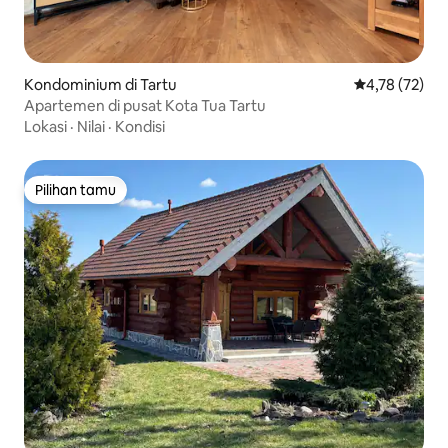
Kondominium di Tartu
Nilai rata-rata
4,78 (72)
Apartemen di pusat Kota Tua Tartu
Lokasi
·
Nilai
·
Kondisi
Pilihan tamu
Pilihan tamu