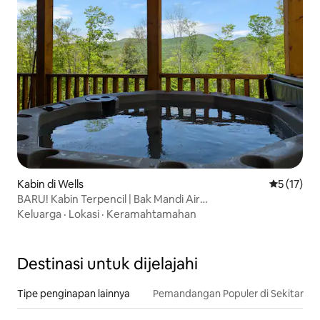
Kabin di Wells
Nilai rata-
5 (17)
BARU! Kabin Terpencil | Bak Mandi Air
Panas+Pemandangan| Ramah ATV
Keluarga
·
Lokasi
·
Keramahtamahan
Destinasi untuk dijelajahi
Tipe penginapan lainnya
Pemandangan Populer di Sekitar