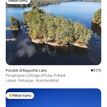
Pilihan tamu
Pilihan tamu
Pondok di Raquette Lake
Nilai rata-
5 (11)
Penginapan Cottage di Pulau Pribadi
Lokasi
·
Keluarga
·
Area terdekat
Pilihan tamu
Pilihan tamu terpopuler