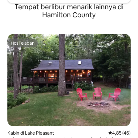
Tempat berlibur menarik lainnya di
Hamilton County
HosTeladan
HosTeladan
Kabin di Lake Pleasant
Nilai rata-rata
4,85 (46)