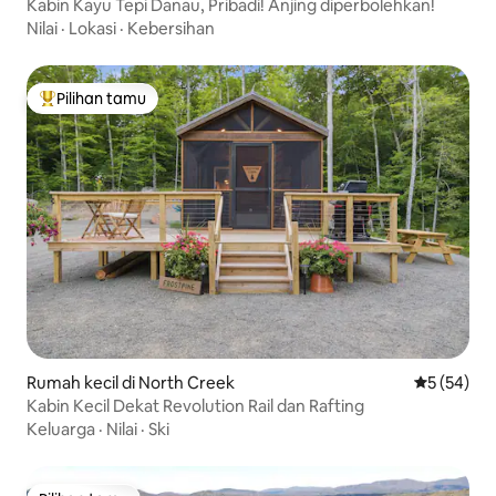
Kabin Kayu Tepi Danau, Pribadi! Anjing diperbolehkan!
Nilai
·
Lokasi
·
Kebersihan
Pilihan tamu
Pilihan tamu terpopuler
Rumah kecil di North Creek
Nilai rata-r
5 (54)
Kabin Kecil Dekat Revolution Rail dan Rafting
Keluarga
·
Nilai
·
Ski