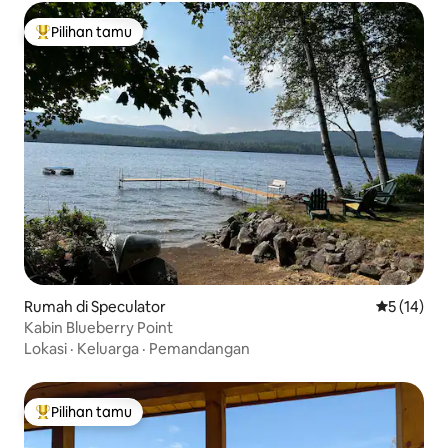
Pilihan tamu
Pilihan tamu terpopuler
Rumah di Speculator
Nilai rata-
5 (14)
Kabin Blueberry Point
Lokasi
·
Keluarga
·
Pemandangan
Pilihan tamu
Pilihan tamu terpopuler