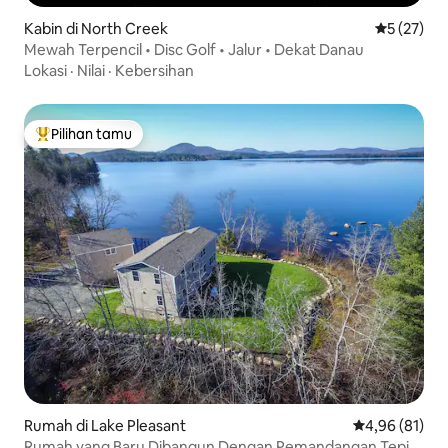
Kabin di North Creek
Nilai rata-
5 (27)
Mewah Terpencil • Disc Golf • Jalur • Dekat Danau
Lokasi
·
Nilai
·
Kebersihan
Pilihan tamu
Pilihan tamu terpopuler
Rumah di Lake Pleasant
Nilai rata-rata
4,96 (81)
Rumah yang Baru Dibangun Dengan Pemandangan Tepi