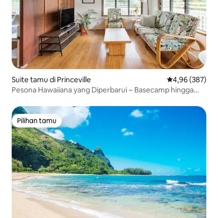
Suite tamu di Princeville
Nilai rata-rata 
4,96 (387)
Pesona Hawaiiana yang Diperbarui ~ Basecamp hingga
Petualangan
Pilihan tamu
Pilihan tamu