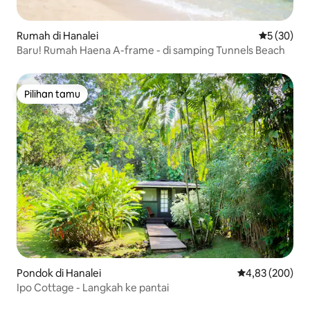
Rumah di Hanalei
Nilai rata-r
5 (30)
Baru! Rumah Haena A-frame - di samping Tunnels Beach
Pilihan tamu
Pilihan tamu
Pondok di Hanalei
Nilai rata-rata 
4,83 (200)
Ipo Cottage - Langkah ke pantai