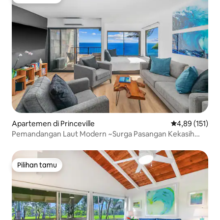
Pilihan tamu
Apartemen di Princeville
Nilai rata-rata 
4,89 (151)
Pemandangan Laut Modern ~Surga Pasangan Kekasih
dengan AC
Pilihan tamu
Pilihan tamu