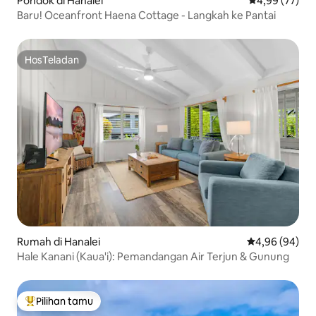
Pondok di Hanalei
Nilai rata-rata
4,99 (77)
Baru! Oceanfront Haena Cottage - Langkah ke Pantai
HosTeladan
HosTeladan
Rumah di Hanalei
Nilai rata-rata
4,96 (94)
Hale Kanani (Kaua'i): Pemandangan Air Terjun & Gunung
Pilihan tamu
Pilihan tamu terpopuler