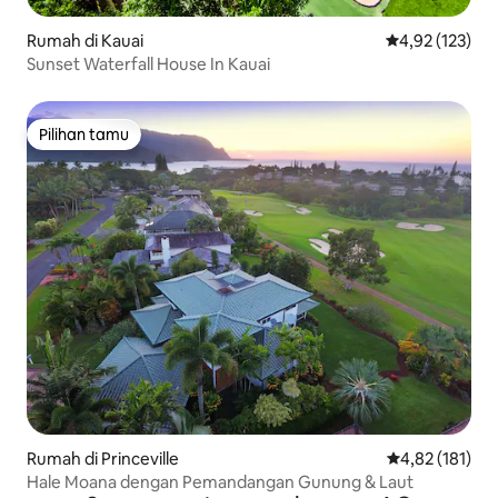
Rumah di Kauai
Nilai rata-rata 
4,92 (123)
Sunset Waterfall House In Kauai
Pilihan tamu
Pilihan tamu
Rumah di Princeville
Nilai rata-rata 
4,82 (181)
Hale Moana dengan Pemandangan Gunung & Laut