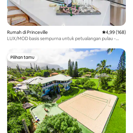
Rumah di Princeville
Nilai rata-rata 
4,99 (168)
LUX/MOD basis sempurna untuk petualangan pulau -
dengan AC
Pilihan tamu
Pilihan tamu