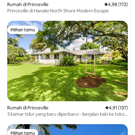
Rumah di Princeville
Nilai rata-rata 
4,98 (172)
Princeville di Hanalei North Shore Modern Escape
Pilihan tamu
Pilihan tamu
Rumah di Princeville
Nilai rata-rata 
4,91 (137)
3 kamar tidur yang baru diperbarui - berjalan kaki ke toko
& taman - AC!
Pilihan tamu