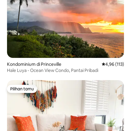
Kondominium di Princeville
Nilai rata-rata 
4,96 (113)
Hale Luya - Ocean View Condo, Pantai Pribadi
Pilihan tamu
Pilihan tamu