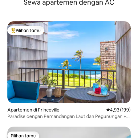
Sewa apartemen dengan AC
Pilihan tamu
Pilihan tamu terpopuler
Apartemen di Princeville
Nilai rata-rata 
4,93 (199)
Paradise dengan Pemandangan Laut dan Pegunungan +
Beberapa Langkah ke Jalur Pantai
Pilihan tamu