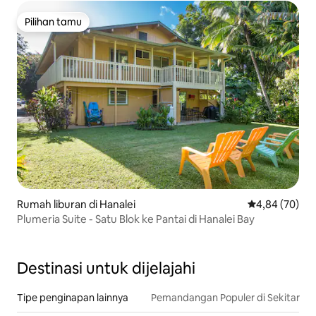
Pilihan tamu
Pilihan tamu
Rumah liburan di Hanalei
Nilai rata-rata
4,84 (70)
Plumeria Suite - Satu Blok ke Pantai di Hanalei Bay
Destinasi untuk dijelajahi
Tipe penginapan lainnya
Pemandangan Populer di Sekitar