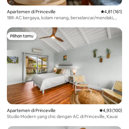
Apartemen di Princeville
Nilai rata-rata
4,81 (161)
1BR-AC bergaya, kolam renang, berselancar/mendaki,
berjalan kaki ke pantai
Pilihan tamu
Pilihan tamu
Apartemen di Princeville
Nilai rata-rata 
4,93 (100)
Studio Modern yang chic dengan AC di Princeville, Kauai