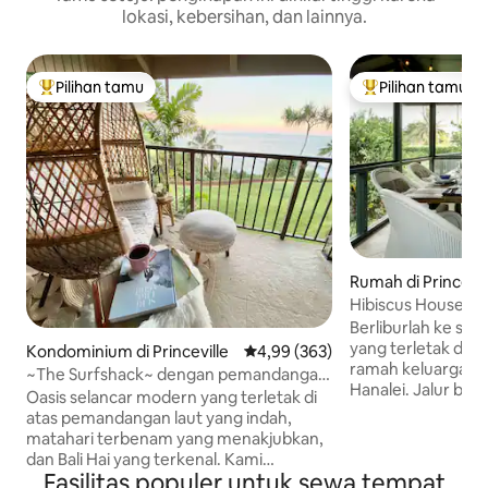
lokasi, kebersihan, dan lainnya.
Pilihan tamu
Pilihan tamu
Pilihan tamu terpopuler
Pilihan tamu terp
Rumah di Princevil
Hibiscus House~oas
Berliburlah ke surg
yang terletak di l
Kondominium di Princeville
Nilai rata-rata 4,99 dari 5, 363 ul
4,99 (363)
ramah keluarga be
~The Surfshack~ dengan pemandangan
Hanalei. Jalur berj
laut yang menakjubkan!!
Oasis selancar modern yang terletak di
pantai, pasar luar
atas pemandangan laut yang indah,
toko kelontong be
matahari terbenam yang menakjubkan,
Pagi hari di lanai 
dan Bali Hai yang terkenal. Kami
burung dan keten
Fasilitas populer untuk sewa tempat
ditampilkan dalam edisi Juni Sunset