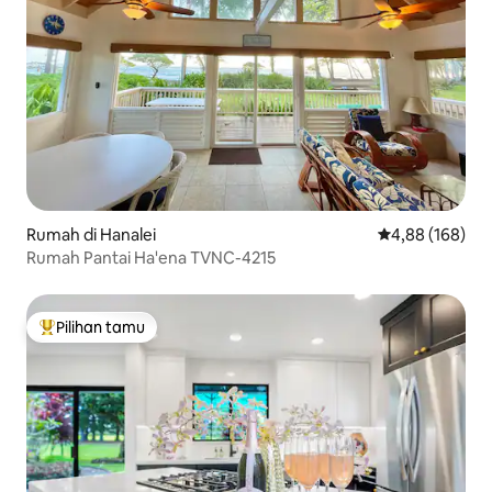
Rumah di Hanalei
Nilai rata-rata 
4,88 (168)
Rumah Pantai Ha'ena TVNC-4215
Pilihan tamu
Pilihan tamu terpopuler