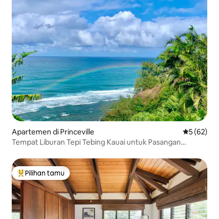
Apartemen di Princeville
Nilai rata-r
5 (62)
Tempat Liburan Tepi Tebing Kauai untuk Pasangan
dengan AC
Pilihan tamu
Pilihan tamu terpopuler