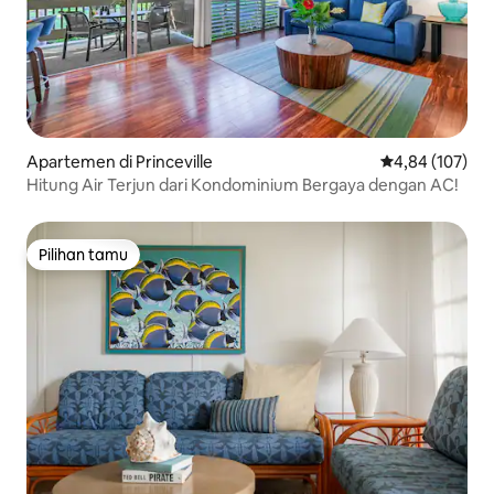
Apartemen di Princeville
Nilai rata-rata 
4,84 (107)
Hitung Air Terjun dari Kondominium Bergaya dengan AC!
Pilihan tamu
Pilihan tamu