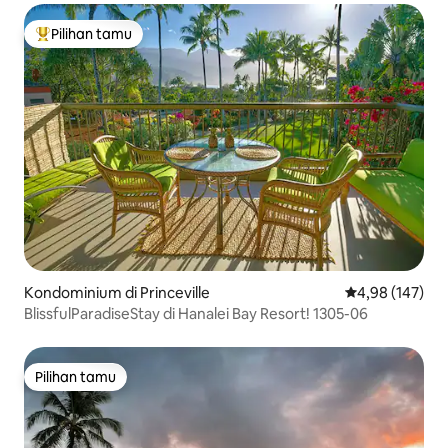
Pilihan tamu
Pilihan tamu terpopuler
Kondominium di Princeville
Nilai rata-rata 
4,98 (147)
BlissfulParadiseStay di Hanalei Bay Resort! 1305-06
Pilihan tamu
Pilihan tamu