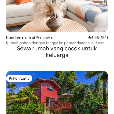
Kondominium di Princeville
Nilai rata-rata 
4,95 (154)
Rumah pohon dengan tangga ke pemandangan laut dan
Sewa rumah yang cocok untuk
AC
keluarga
Pilihan tamu
Pilihan tamu