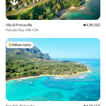
Vila di Princeville
Nilai rata-rata
4,96 (50)
Hanalei Bay Villa #34
Pilihan tamu
Pilihan tamu terpopuler