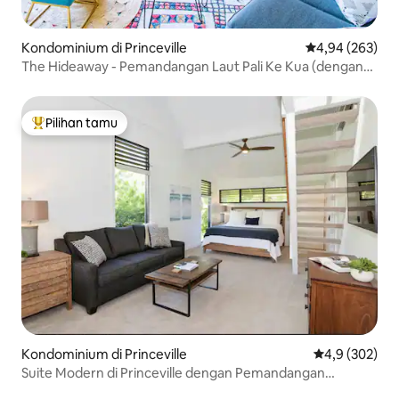
Kondominium di Princeville
Nilai rata-rata 
4,94 (263)
The Hideaway - Pemandangan Laut Pali Ke Kua (dengan
AC!)
Pilihan tamu
Pilihan tamu terpopuler
Kondominium di Princeville
Nilai rata-rata
4,9 (302)
Suite Modern di Princeville dengan Pemandangan
Pegunungan, AC