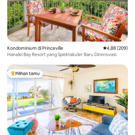
Kondominium di Princeville
Nilai rata-rata 
4,88 (209)
Hanalei Bay Resort yang Spektakuler Baru Direnovasi
Pilihan tamu
Pilihan tamu terpopuler