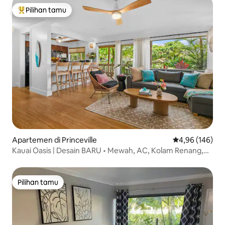
Pilihan tamu
Pilihan tamu terpopuler
Apartemen di Princeville
Nilai rata-rata 
4,96 (146)
Kauai Oasis | Desain BARU • Mewah, AC, Kolam Renang,
Pantai
Pilihan tamu
Pilihan tamu