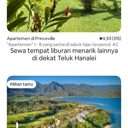
Apartemen di Princeville
Nilai rata-rata 
4,93 (315)
"Apartemen" 1 - B yang santai di sabuk hijau terpencil. AC
Sewa tempat liburan menarik lainnya
di dekat Teluk Hanalei
Pilihan tamu
Pilihan tamu