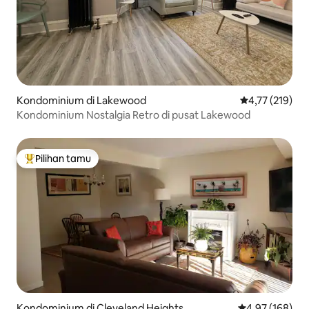
Kondominium di Lakewood
Nilai rata-rata 
4,77 (219)
Kondominium Nostalgia Retro di pusat Lakewood
Pilihan tamu
Pilihan tamu terpopuler
Kondominium di Cleveland Heights
Nilai rata-rata 
4,97 (168)