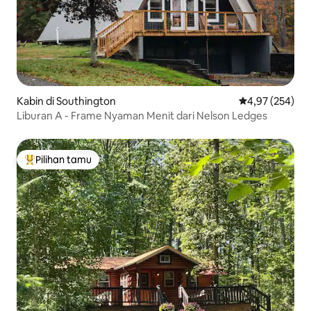
Kabin di Southington
Nilai rata-rata 
4,97 (254)
Liburan A - Frame Nyaman Menit dari Nelson Ledges
Pilihan tamu
Pilihan tamu terpopuler