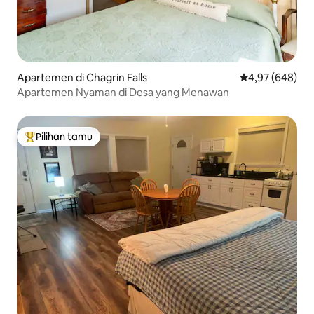
Apartemen di Chagrin Falls
Nilai rata-rata 
4,97 (648)
Apartemen Nyaman di Desa yang Menawan
Pilihan tamu
Pilihan tamu terpopuler