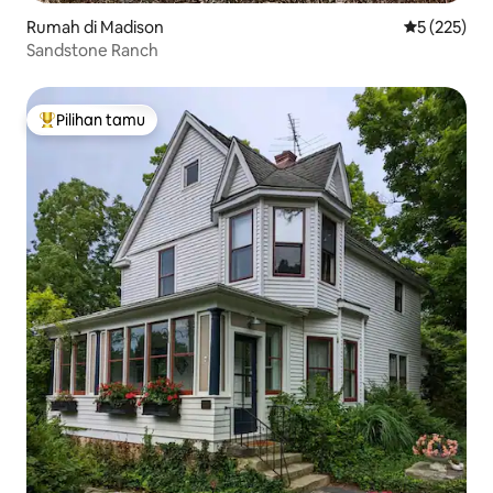
Rumah di Madison
Nilai rata-ra
5 (225)
Sandstone Ranch
Pilihan tamu
Pilihan tamu terpopuler