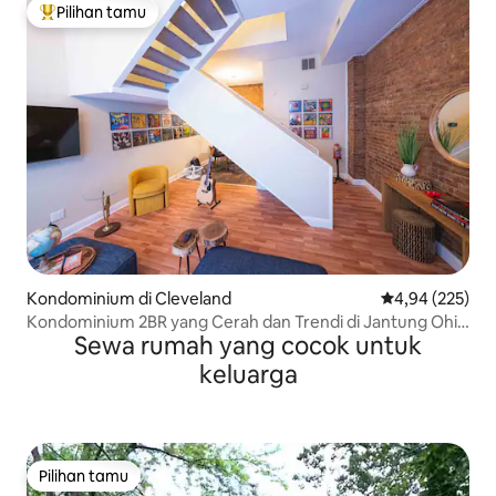
Pilihan tamu
Pilihan tamu terpopuler
Kondominium di Cleveland
Nilai rata-rata 
4,94 (225)
Kondominium 2BR yang Cerah dan Trendi di Jantung Ohio
Sewa rumah yang cocok untuk
City
keluarga
Pilihan tamu
Pilihan tamu