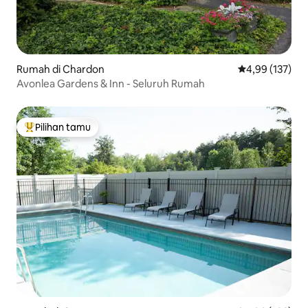
Rumah di Chardon
Nilai rata-rata 
4,99 (137)
Avonlea Gardens & Inn - Seluruh Rumah
Pilihan tamu
Pilihan tamu terpopuler