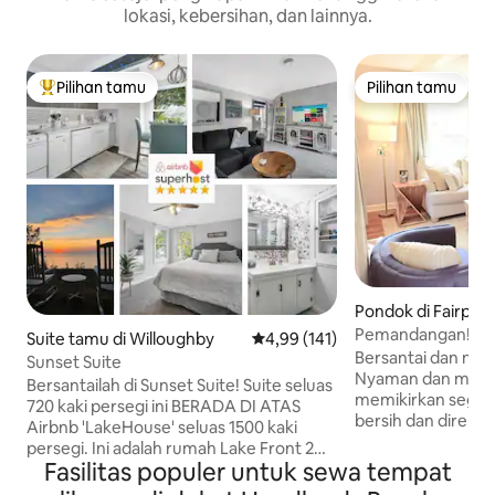
lokasi, kebersihan, dan lainnya.
Pilihan tamu
Pilihan tamu
Pilihan tamu terpopuler
Pilihan tamu
Pondok di Fairpor
Pemandangan! Bak
Suite tamu di Willoughby
Nilai rata-rata 4,99 dari 5, 141 ul
4,99 (141)
Mobil Golf - Pantai 
Bersantai dan nikm
Sunset Suite
Nyaman dan meng
Bersantailah di Sunset Suite! Suite seluas
memikirkan segala
720 kaki persegi ini BERADA DI ATAS
bersih dan direno
Airbnb 'LakeHouse' seluas 1500 kaki
pesona yang dipil
persegi. Ini adalah rumah Lake Front 2
Pemandangan Dana
Fasilitas populer untuk sewa tempat
UNIT yang menawarkan pemandangan
menakjubkan dan l
matahari terbenam yang indah setiap