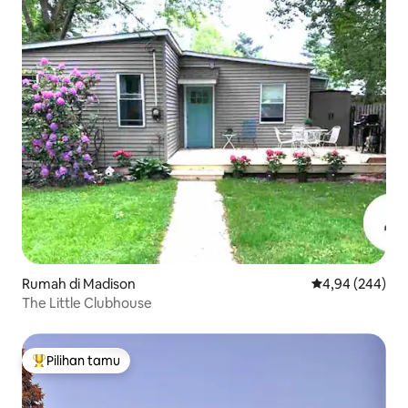
Rumah di Madison
Nilai rata-rata 
4,94 (244)
The Little Clubhouse
Pilihan tamu
Pilihan tamu terpopuler