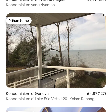
Kondominium yang Nyaman
Pilihan tamu
Pilihan tamu
Kondominium di Geneva
Nilai rata-rata 
4,87 (127)
Kondominium di Lake Erie Vista #201 Kolam Renang,
Balkon, Pantai