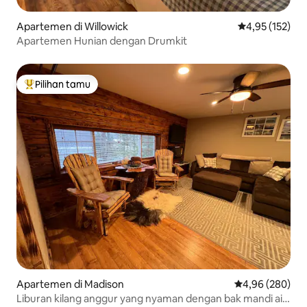
Apartemen di Willowick
Nilai rata-rata 
4,95 (152)
Apartemen Hunian dengan Drumkit
Pilihan tamu
Pilihan tamu terpopuler
Apartemen di Madison
Nilai rata-rata 
4,96 (280)
Liburan kilang anggur yang nyaman dengan bak mandi air