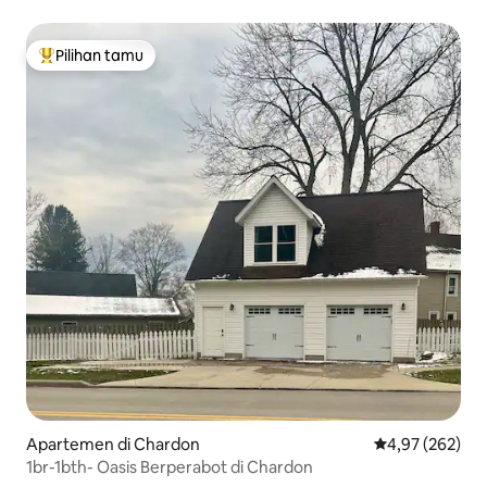
panas!
Pilihan tamu
Pilihan tamu terpopuler
Apartemen di Chardon
Nilai rata-rata 
4,97 (262)
1br-1bth- Oasis Berperabot di Chardon