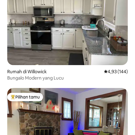
Rumah di Willowick
Nilai rata-rata 
4,93 (144)
Bungalo Modern yang Lucu
Pilihan tamu
Pilihan tamu terpopuler