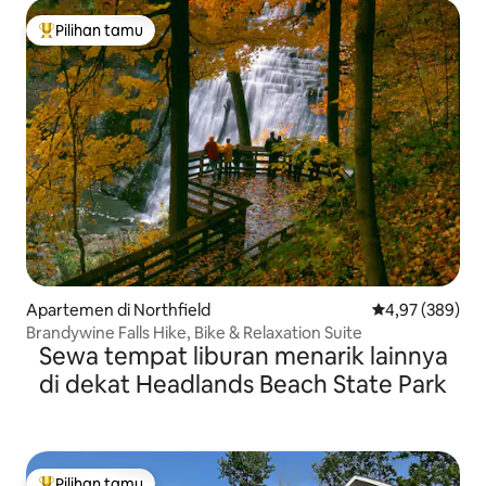
Pilihan tamu
Pilihan tamu terpopuler
Apartemen di Northfield
Nilai rata-rata 
4,97 (389)
Brandywine Falls Hike, Bike & Relaxation Suite
Sewa tempat liburan menarik lainnya
di dekat Headlands Beach State Park
Pilihan tamu