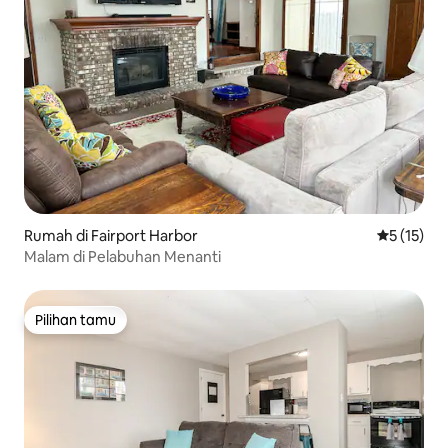
Rumah di Fairport Harbor
Nilai rata-
5 (15)
Malam di Pelabuhan Menanti
Pilihan tamu
Pilihan tamu