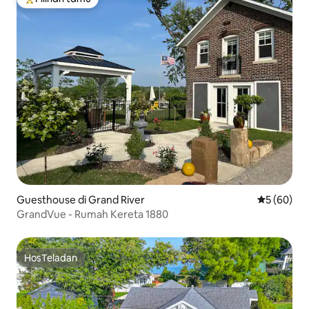
Pilihan tamu terpopuler
Guesthouse di Grand River
Nilai rata-r
5 (60)
GrandVue - Rumah Kereta 1880
HosTeladan
HosTeladan