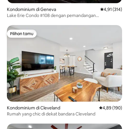
Kondominium di Geneva
Nilai rata-rata 
4,91 (314)
Lake Erie Condo #108 dengan pemandangan
menakjubkan & kolam renang dalam ruangan
Pilihan tamu
Pilihan tamu
Kondominium di Cleveland
Nilai rata-rata 
4,89 (190)
Rumah yang chic di dekat bandara Cleveland