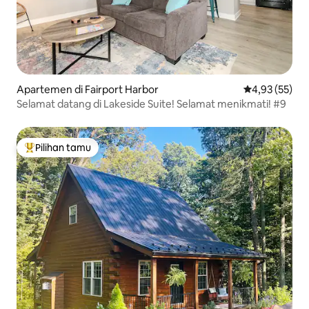
Apartemen di Fairport Harbor
Nilai rata-rata
4,93 (55)
Selamat datang di Lakeside Suite! Selamat menikmati! #9
Pilihan tamu
Pilihan tamu terpopuler