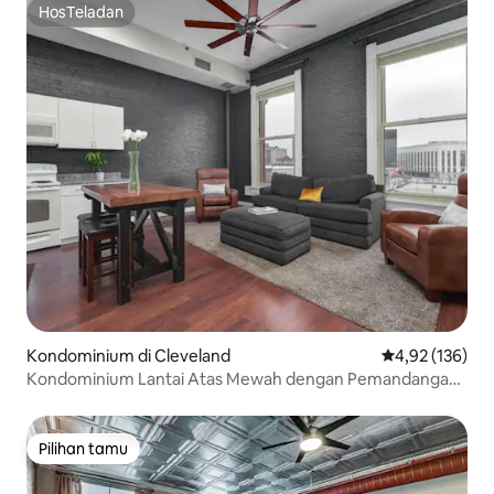
HosTeladan
HosTeladan
Kondominium di Cleveland
Nilai rata-rata 
4,92 (136)
Kondominium Lantai Atas Mewah dengan Pemandangan
Indah
Pilihan tamu
Pilihan tamu