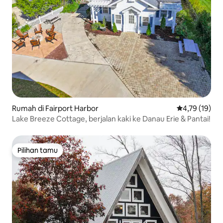
Rumah di Fairport Harbor
Nilai rata-rata
4,79 (19)
Lake Breeze Cottage, berjalan kaki ke Danau Erie & Pantai!
Pilihan tamu
Pilihan tamu