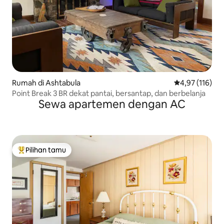
Rumah di Ashtabula
Nilai rata-rata 
4,97 (116)
Point Break 3 BR dekat pantai, bersantap, dan berbelanja
Sewa apartemen dengan AC
Pilihan tamu
Pilihan tamu terpopuler