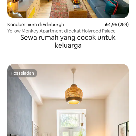
Kondominium di Edinburgh
Nilai rata-rata 
4,95 (259)
Yellow Monkey Apartment di dekat Holyrood Palace
Sewa rumah yang cocok untuk
keluarga
HosTeladan
HosTeladan