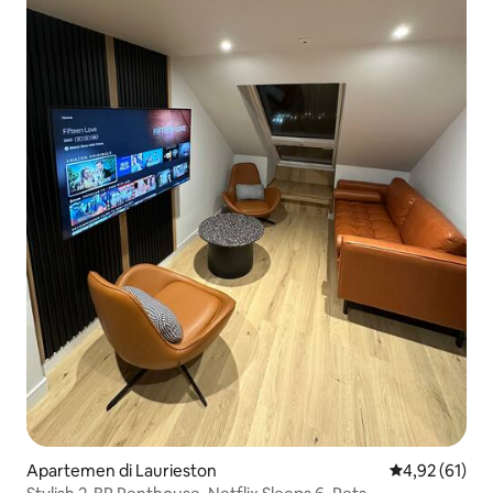
Apartemen di Laurieston
Nilai rata-rata
4,92 (61)