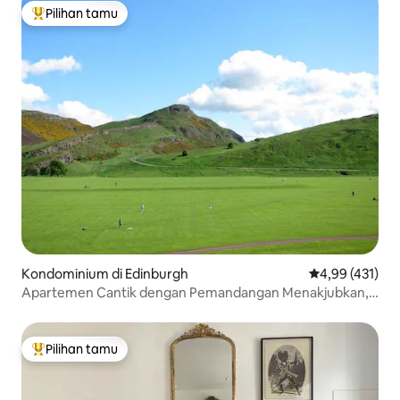
Pilihan tamu
Pilihan tamu terpopuler
Kondominium di Edinburgh
Nilai rata-rata 
4,99 (431)
Apartemen Cantik dengan Pemandangan Menakjubkan,
Old Town
Pilihan tamu
Pilihan tamu terpopuler