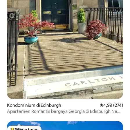
Kondominium di Edinburgh
Nilai rata-rata 
4,99 (274)
Apartemen Romantis bergaya Georgia di Edinburgh New
Town
Pilihan tamu