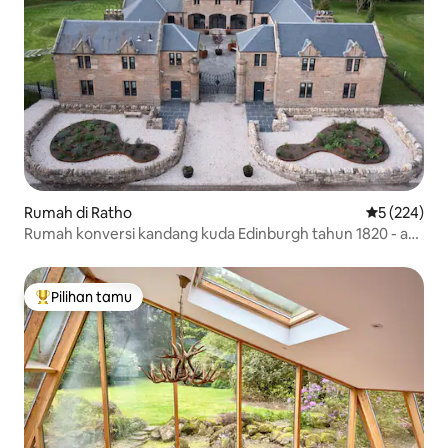
Rumah di Ratho
Nilai rata-ra
5 (224)
Rumah konversi kandang kuda Edinburgh tahun 1820 - an
yang menakjubkan
Pilihan tamu
Pilihan tamu terpopuler