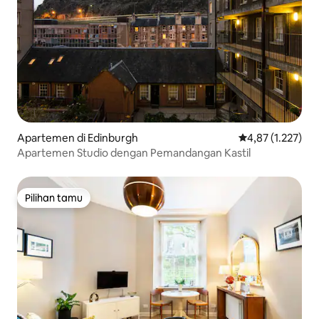
Apartemen di Edinburgh
Nilai rata-rata 4,
4,87 (1.227)
Apartemen Studio dengan Pemandangan Kastil
Pilihan tamu
Pilihan tamu