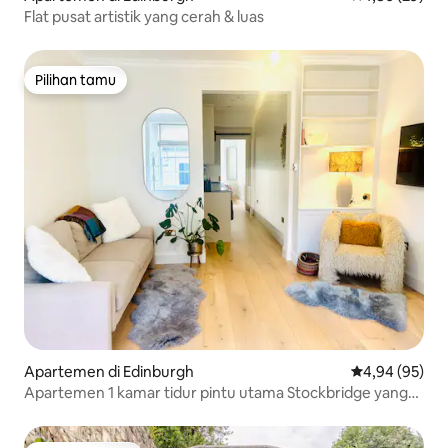
Flat pusat artistik yang cerah & luas
Pilihan tamu
Pilihan tamu
Apartemen di Edinburgh
Nilai rata-rata
4,94 (95)
Apartemen 1 kamar tidur pintu utama Stockbridge yang
indah