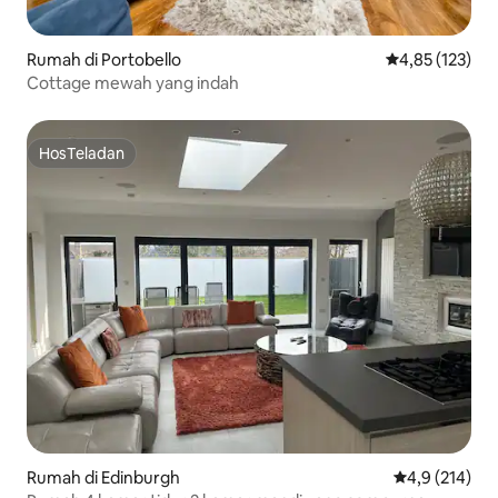
Rumah di Portobello
Nilai rata-rata 
4,85 (123)
Cottage mewah yang indah
HosTeladan
HosTeladan
Rumah di Edinburgh
Nilai rata-rata
4,9 (214)