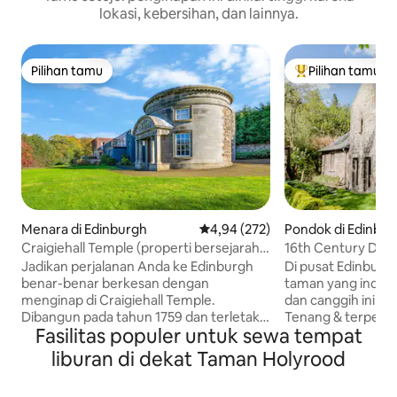
lokasi, kebersihan, dan lainnya.
Pilihan tamu
Pilihan tamu
Pilihan tamu
Pilihan tamu terp
Menara di Edinburgh
Nilai rata-rata 4,94 dari 5, 272 ul
4,94 (272)
Pondok di Edinbu
Craigiehall Temple (properti bersejarah
16th Century Dov
yang dibangun tahun 1759)
Pribadi.
Jadikan perjalanan Anda ke Edinburgh
Di pusat Edinburgh
benar-benar berkesan dengan
taman yang indah,
menginap di Craigiehall Temple.
dan canggih ini s
Dibangun pada tahun 1759 dan terletak
Tenang & terpencil
Fasilitas populer untuk sewa tempat
di lahan sendiri di bekas bagian dari
menarik. Kamar tidur kecil di menara;
Craigiehall Estate, bangunan ini terdaftar
tempat tidur double
liburan di dekat Taman Holyrood
sebagai Grade A karena portikonya yang
cedar, kotak sara
menakjubkan yang menampilkan
& pemandangan t