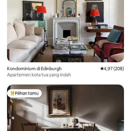
Kondominium di Edinburgh
Nilai rata-rata 
4,97 (208)
Apartemen kota tua yang indah
Pilihan tamu
Pilihan tamu terpopuler