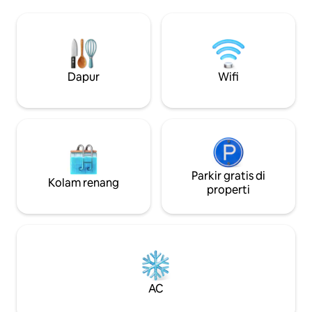
lambang senjata Marquess of Annandale
berlapis kayu yang
yang pertama. Plakat di dinding
dan antik. Sofa-bed yang bisa ditarik
menyandang kutipan dari Horace: "Dum
keluar. Gua mister
Iicet in rebus jucundis vive beatus",
lantai kaca. Temp
"Hiduplah bahagia selagi kamu bisa di
yang tenang dan damai. Te
antara hal-hal yang menggembirakan".
yang tenang. Lant
Dapur
Wifi
Kami berharap masa inap di The Temple
Radiator. Pembakar
akan memberikan pengalaman ini dan
5% mulai 26-07-24
tetap sesuai dengan visi ini
Parkir gratis di
Kolam renang
properti
AC