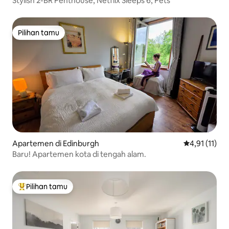
Stylish 2-BR Penthouse, Netflix Sleeps 6, Pets
Pilihan tamu
Pilihan tamu
Apartemen di Edinburgh
Nilai rata-rat
4,91 (11)
Baru! Apartemen kota di tengah alam.
Pilihan tamu
Pilihan tamu terpopuler