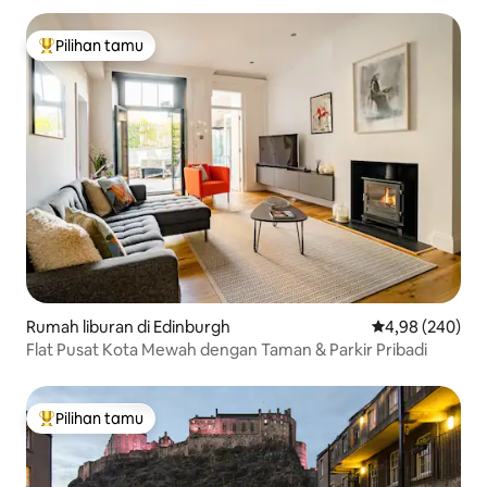
Pilihan tamu
Pilihan tamu terpopuler
Rumah liburan di Edinburgh
Nilai rata-rata 
4,98 (240)
Flat Pusat Kota Mewah dengan Taman & Parkir Pribadi
Pilihan tamu
Pilihan tamu terpopuler