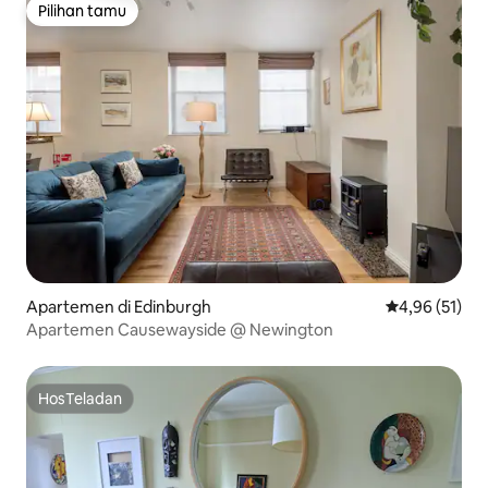
Pilihan tamu
Pilihan tamu
Apartemen di Edinburgh
Nilai rata-rata
4,96 (51)
Apartemen Causewayside @ Newington
HosTeladan
HosTeladan