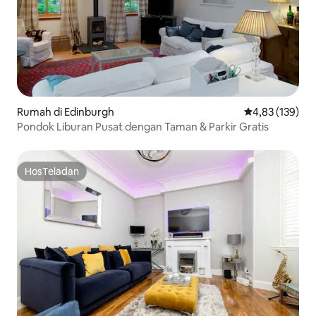
Rumah di Edinburgh
Nilai rata-rata 
4,83 (139)
Pondok Liburan Pusat dengan Taman & Parkir Gratis
HosTeladan
HosTeladan