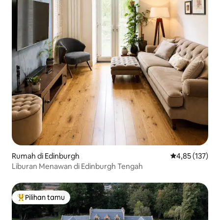
Rumah di Edinburgh
Nilai rata-rata 
4,85 (137)
Liburan Menawan di Edinburgh Tengah
Pilihan tamu
Pilihan tamu terpopuler