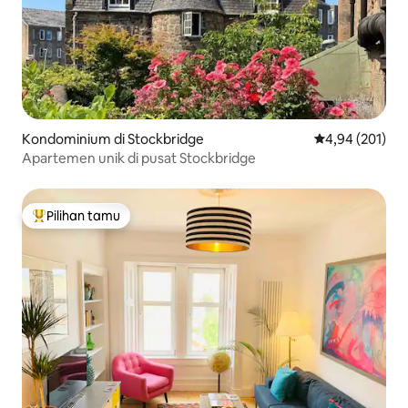
Kondominium di Stockbridge
Nilai rata-rata 
4,94 (201)
Apartemen unik di pusat Stockbridge
Pilihan tamu
Pilihan tamu terpopuler