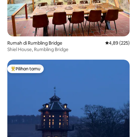
Rumah di Rumbling Bridge
Nilai rata-rata 
4,89 (225)
Shiel House, Rumbling Bridge
Pilihan tamu
Pilihan tamu terpopuler