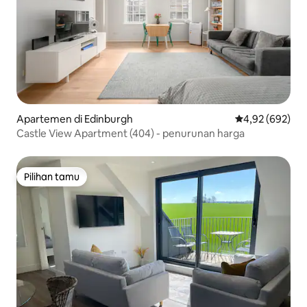
Apartemen di Edinburgh
Nilai rata-rata 
4,92 (692)
Castle View Apartment (404) - penurunan harga
Pilihan tamu
Pilihan tamu