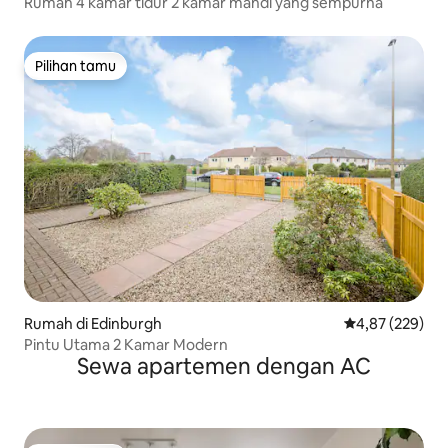
Rumah 4 kamar tidur 2 kamar mandi yang sempurna
Pilihan tamu
Pilihan tamu
Rumah di Edinburgh
Nilai rata-rata 
4,87 (229)
Pintu Utama 2 Kamar Modern
Sewa apartemen dengan AC