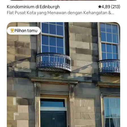
Kondominium di Edinburgh
Nilai rata-rata 
4,89 (213)
Flat Pusat Kota yang Menawan dengan Kehangatan &
Karakter
Pilihan tamu
Pilihan tamu terpopuler