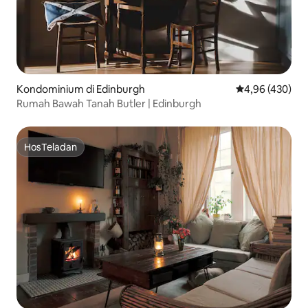
Kondominium di Edinburgh
Nilai rata-rata 
4,96 (430)
Rumah Bawah Tanah Butler | Edinburgh
HosTeladan
HosTeladan