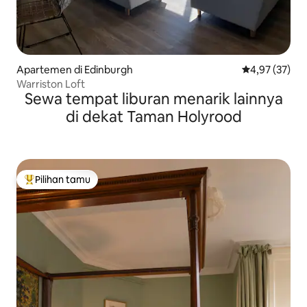
Apartemen di Edinburgh
Nilai rata-rata
4,97 (37)
Warriston Loft
Sewa tempat liburan menarik lainnya
di dekat Taman Holyrood
Pilihan tamu
Pilihan tamu terpopuler