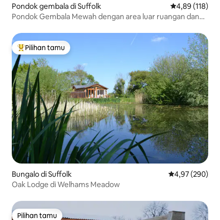
Pondok gembala di Suffolk
Nilai rata-rata 
4,89 (118)
Pondok Gembala Mewah dengan area luar ruangan dan
bak air panas
Pilihan tamu
Pilihan tamu terpopuler
Bungalo di Suffolk
Nilai rata-rata 
4,97 (290)
Oak Lodge di Welhams Meadow
Pilihan tamu
Pilihan tamu