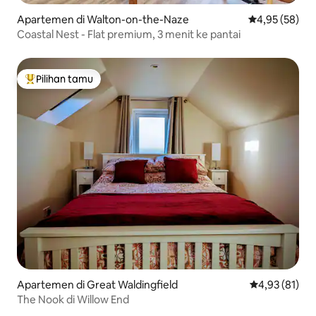
Apartemen di Walton-on-the-Naze
Nilai rata-rata
4,95 (58)
Coastal Nest - Flat premium, 3 menit ke pantai
Pilihan tamu
Pilihan tamu terpopuler
Apartemen di Great Waldingfield
Nilai rata-rata
4,93 (81)
The Nook di Willow End