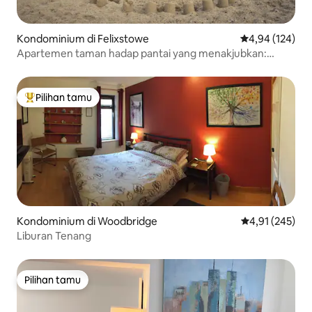
Kondominium di Felixstowe
Nilai rata-rata 
4,94 (124)
Apartemen taman hadap pantai yang menakjubkan:
Ramah Anjing
Pilihan tamu
Pilihan tamu terpopuler
Kondominium di Woodbridge
Nilai rata-rata 
4,91 (245)
Liburan Tenang
Pilihan tamu
Pilihan tamu