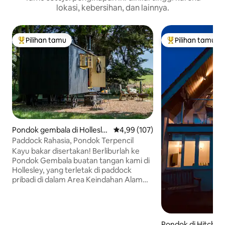
lokasi, kebersihan, dan lainnya.
Pilihan tamu
Pilihan tamu
Pilihan tamu terpopuler
Pilihan tamu terp
Pondok gembala di Hollesle
Nilai rata-rata 4,99 dari 5, 107 ul
4,99 (107)
y
Paddock Rahasia, Pondok Terpencil
Kayu bakar disertakan! Berliburlah ke
Pondok Gembala buatan tangan kami di
Hollesley, yang terletak di paddock
pribadi di dalam Area Keindahan Alam
yang Luar Biasa. Dikelilingi pepohonan
dan tertutup dengan pagar anti-anjing
yang tidak mengganggu, tempat ini
memiliki pemandangan sawah berbukit
Pondok di Hitcha