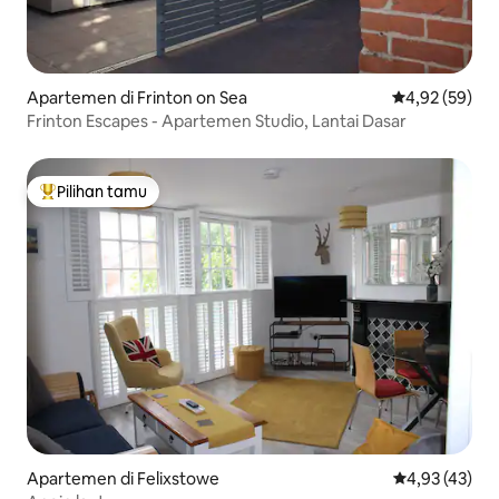
Apartemen di Frinton on Sea
Nilai rata-rata
4,92 (59)
Frinton Escapes - Apartemen Studio, Lantai Dasar
Pilihan tamu
Pilihan tamu terpopuler
Apartemen di Felixstowe
Nilai rata-rata
4,93 (43)