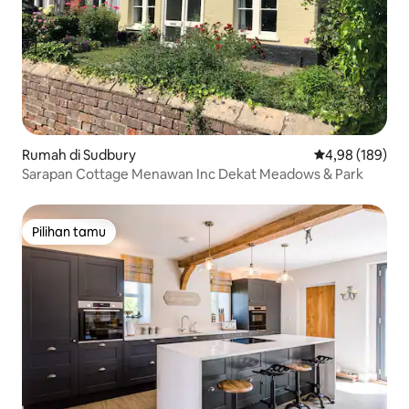
Rumah di Sudbury
Nilai rata-rata 
4,98 (189)
Sarapan Cottage Menawan Inc Dekat Meadows & Park
Pilihan tamu
Pilihan tamu