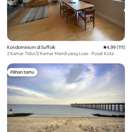
Kondominium di Suffolk
Nilai rata-rata
4,99 (111)
2 Kamar Tidur/2 Kamar Mandi yang Luas - Pusat Kota
Pilihan tamu
Pilihan tamu