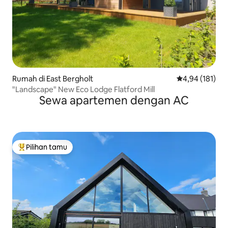
Rumah di East Bergholt
Nilai rata-rata 
4,94 (181)
"Landscape" New Eco Lodge Flatford Mill
Sewa apartemen dengan AC
Pilihan tamu
Pilihan tamu terpopuler