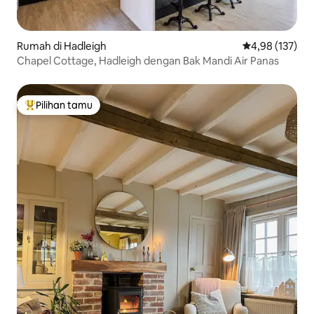
Rumah di Hadleigh
Nilai rata-rata 
4,98 (137)
Chapel Cottage, Hadleigh dengan Bak Mandi Air Panas
Pilihan tamu
Pilihan tamu terpopuler