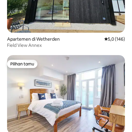
Apartemen di Wetherden
Nilai rata-rata
5,0 (146)
Field View Annex
Pilihan tamu
Pilihan tamu