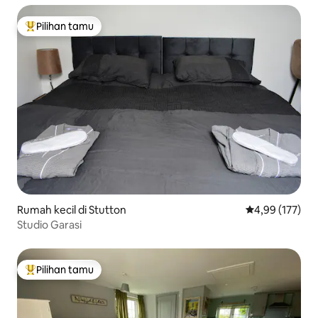
Pilihan tamu
Pilihan tamu terpopuler
Rumah kecil di Stutton
Nilai rata-rata 
4,99 (177)
Studio Garasi
Pilihan tamu
Pilihan tamu terpopuler