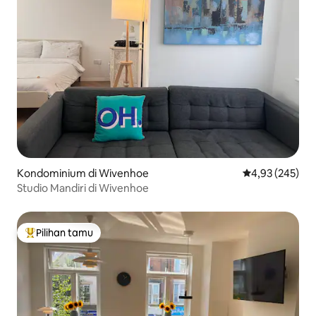
Kondominium di Wivenhoe
Nilai rata-rata 
4,93 (245)
Studio Mandiri di Wivenhoe
Pilihan tamu
Pilihan tamu terpopuler