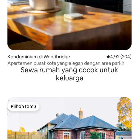
Kondominium di Woodbridge
Nilai rata-rata 
4,92 (204)
Apartemen pusat kota yang elegan dengan area parkir
Sewa rumah yang cocok untuk
keluarga
Pilihan tamu
Pilihan tamu