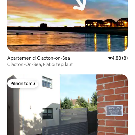
Apartemen di Clacton-on-Sea
Nilai rata-rat
4,88 (8)
Clacton-On-Sea, Flat di tepi laut
Pilihan tamu
Pilihan tamu