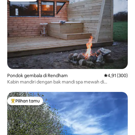
Pondok gembala di Rendham
Nilai rata-rata 
4,91 (300)
Kabin mandiri dengan bak mandi spa mewah di
peternakan
Pilihan tamu
Pilihan tamu terpopuler