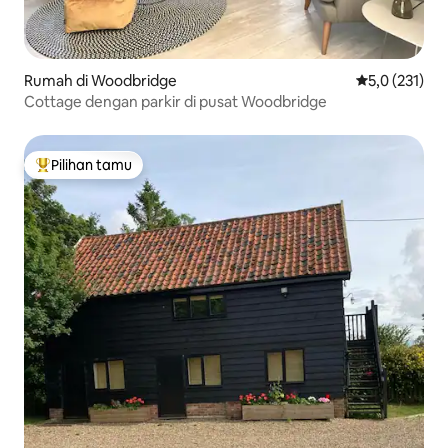
Rumah di Woodbridge
Nilai rata-rata
5,0 (231)
Cottage dengan parkir di pusat Woodbridge
Pilihan tamu
Pilihan tamu terpopuler