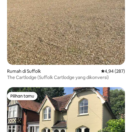
Rumah di Suffolk
Nilai rata-rata 
4,94 (287)
The Cartlodge (Suffolk Cartlodge yang dikonversi)
Pilihan tamu
Pilihan tamu