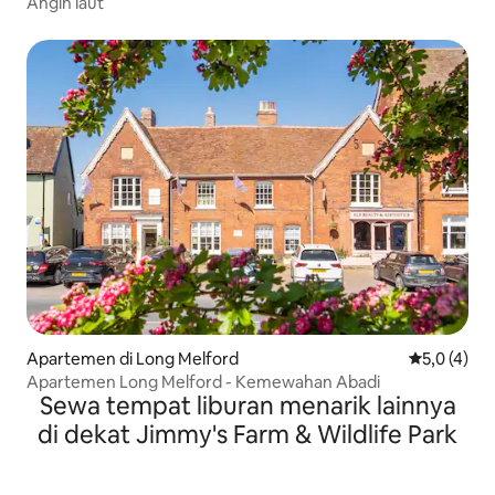
Angin laut
Apartemen di Long Melford
Nilai rata-r
5,0 (4)
Apartemen Long Melford - Kemewahan Abadi
Sewa tempat liburan menarik lainnya
di dekat Jimmy's Farm & Wildlife Park