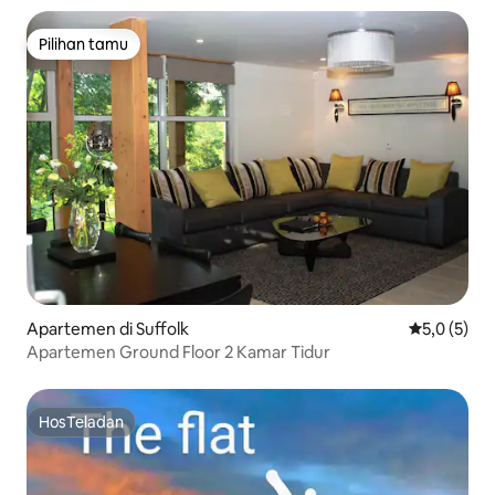
Pilihan tamu
Pilihan tamu
Apartemen di Suffolk
Nilai rata-r
5,0 (5)
Apartemen Ground Floor 2 Kamar Tidur
HosTeladan
HosTeladan