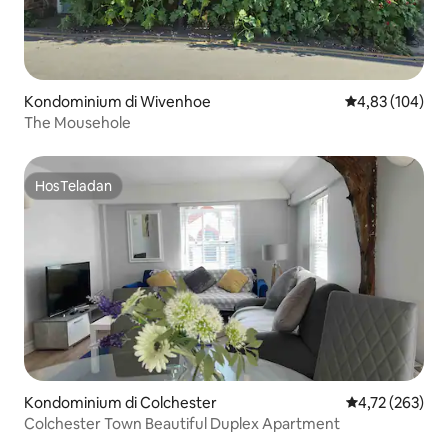
Kondominium di Wivenhoe
Nilai rata-rata 
4,83 (104)
The Mousehole
HosTeladan
HosTeladan
Kondominium di Colchester
Nilai rata-rata 
4,72 (263)
Colchester Town Beautiful Duplex Apartment