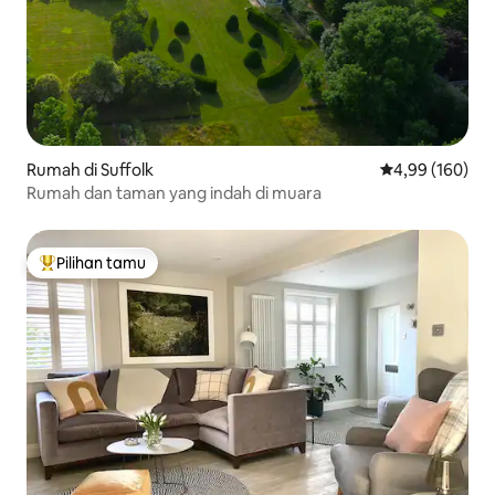
Rumah di Suffolk
Nilai rata-rata 
4,99 (160)
Rumah dan taman yang indah di muara
Pilihan tamu
Pilihan tamu terpopuler