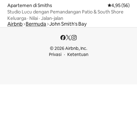
Apartemen di Smiths
Nilai rata-rata
4,95 (56)
Studio Lucu dengan Pemandangan Patio & South Shore
Keluarga
·
Nilai
·
Jalan-jalan
Airbnb
Bermuda
John Smith's Bay
© 2026 Airbnb, Inc.
Privasi
Ketentuan