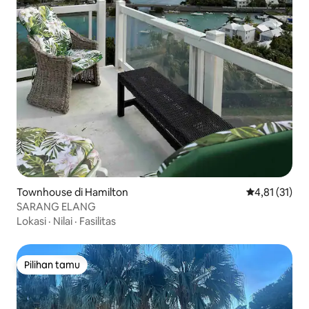
Townhouse di Hamilton
Nilai rata-rat
4,81 (31)
SARANG ELANG
Lokasi
·
Nilai
·
Fasilitas
Pilihan tamu
Pilihan tamu