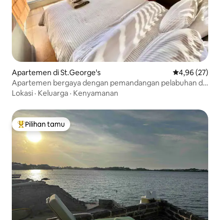
Apartemen di St.George's
Nilai rata-rata
4,96 (27)
Apartemen bergaya dengan pemandangan pelabuhan di
St George yang bersejarah
Lokasi
·
Keluarga
·
Kenyamanan
Pilihan tamu
Pilihan tamu terpopuler