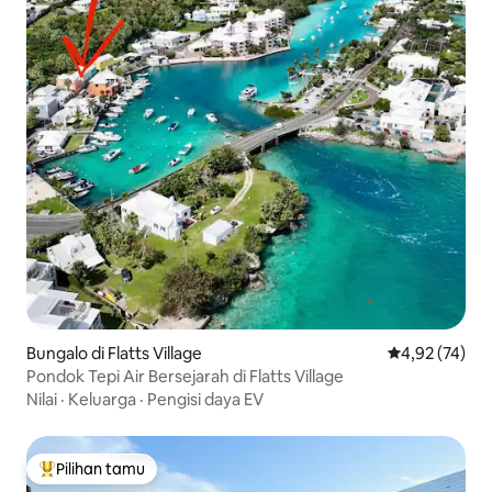
Bungalo di Flatts Village
Nilai rata-rata
4,92 (74)
Pondok Tepi Air Bersejarah di Flatts Village
Nilai
·
Keluarga
·
Pengisi daya EV
Pilihan tamu
Pilihan tamu terpopuler