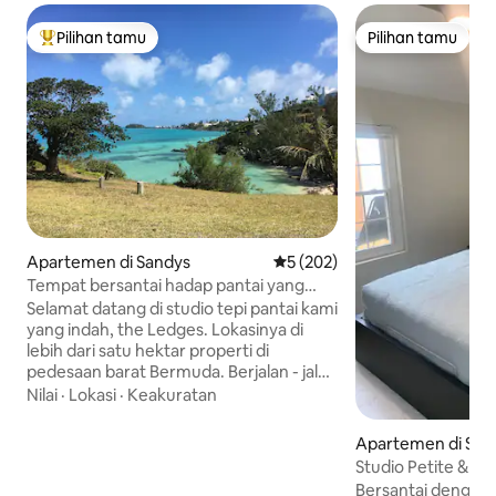
Pilihan tamu
Pilihan tamu
Pilihan tamu terpopuler
Pilihan tamu
Apartemen di Sandys
Nilai rata-rata 5 dari 5, 202 ul
5 (202)
Tempat bersantai hadap pantai yang
menawan
Selamat datang di studio tepi pantai kami
yang indah, the Ledges. Lokasinya di
lebih dari satu hektar properti di
pedesaan barat Bermuda. Berjalan - jalan
di jalan pedesaan kami ke peternakan
Nilai
·
Lokasi
·
Keakuratan
lokal. Halte bus berjarak beberapa
langkah untuk menggunakan
Apartemen di Smi
transportasi umum ke Dockyard atau
Studio Petite & Pe
Hamilton. Atau habiskan hari - hari Anda
tepi Pantai
Bersantai dengan