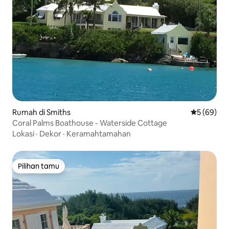
Rumah di Smiths
Nilai rata-r
5 (69)
Coral Palms Boathouse - Waterside Cottage
Lokasi
·
Dekor
·
Keramahtamahan
Pilihan tamu
Pilihan tamu