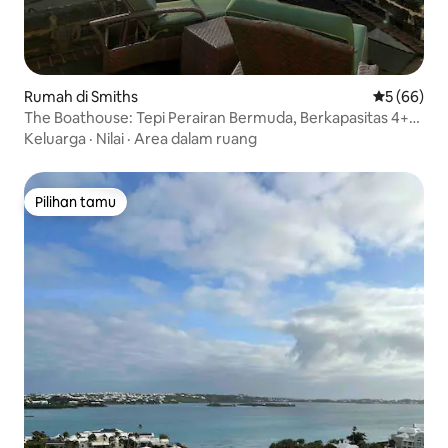
Rumah di Smiths
Nilai rata-r
5 (66)
The Boathouse: Tepi Perairan Bermuda, Berkapasitas 4+
Orang
Keluarga
·
Nilai
·
Area dalam ruang
Pilihan tamu
Pilihan tamu