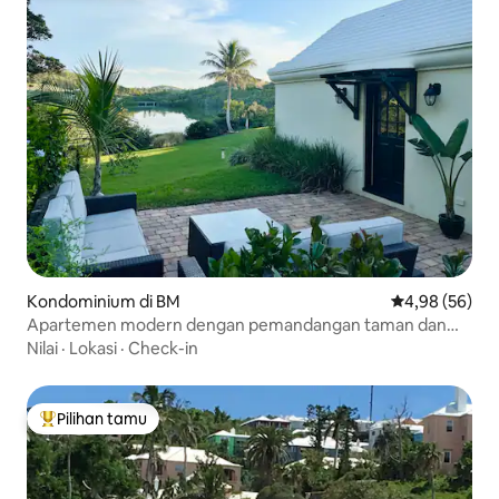
Kondominium di BM
Nilai rata-rata
4,98 (56)
Apartemen modern dengan pemandangan taman dan
danau
Nilai
·
Lokasi
·
Check-in
Pilihan tamu
Pilihan tamu terpopuler