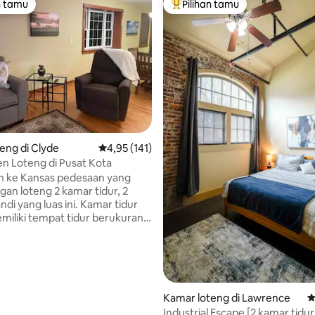
n tamu
Pilihan tamu
tamu terpopuler
Pilihan tamu terpopuler
5, 407 ulasan
eng di Clyde
Nilai rata-rata 4,95 dari 5, 141 ulasan
4,95 (141)
n Loteng di Pusat Kota
ah ke Kansas pedesaan yang
gan loteng 2 kamar tidur, 2
di yang luas ini. Kamar tidur
iliki tempat tidur berukuran
kamar mandi en suite dengan
idur berukuran queen dengan
di en suite dan bak mandi jet.
g lengkap dan modern, bar
ang makan menjadikan tempat
Kamar loteng di Lawrence
N
urna untuk berkumpul bersama
Industrial Escape [2 kamar tidur