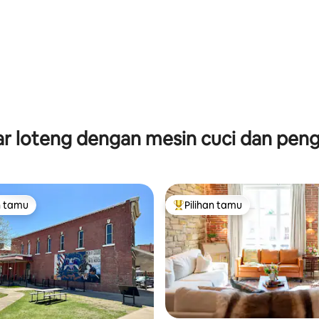
 5, 54 ulasan
r loteng dengan mesin cuci dan peng
n tamu
Pilihan tamu
tamu terpopuler
Pilihan tamu terpopuler