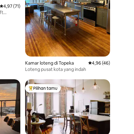
Nilai rata-rata 4,97 dari 5, 71 ulasan
4,97 (71)
ft
 makan
Kamar loteng di Topeka
Nilai rata-rata 4,96 dar
4,96 (46)
Loteng pusat kota yang indah
Pilihan tamu
Pilihan tamu terpopuler