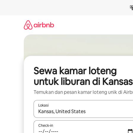
Lewatkan,
langsung
lihat
konten
Sewa kamar loteng
untuk liburan di Kansas
Temukan dan pesan kamar loteng unik di Air
Lokasi
Jika hasil yang dicari tersedia, telusuri dengan
Check-in