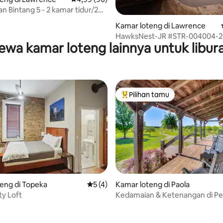
n Bintang 5 - 2 kamar tidur/2
ndi
Kamar loteng di Lawrence
HawksNest-JR #STR-004004-
ewa kamar loteng lainnya untuk libur
Pilihan tamu
Pilihan tamu terpopuler
ri 5, 4 ulasan
eng di Topeka
Nilai rata-rata 5 dari 5, 4 ulasan
5 (4)
Kamar loteng di Paola
ty Loft
Kedamaian & Ketenangan di P
Alpaka! Studio Paola