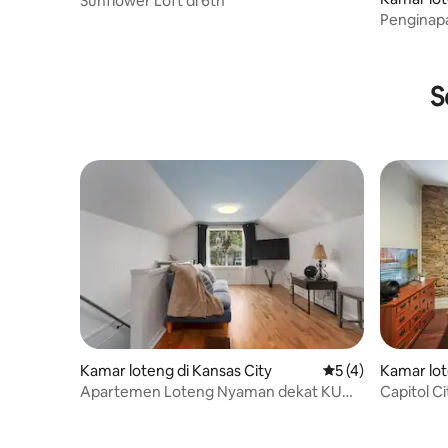
Sunflower Loft di 6th
Penginapa
kamar ma
S
Kamar loteng di Kansas City
Nilai rata-rata 5 da
5 (4)
Kamar lot
Apartemen Loteng Nyaman dekat KU
Capitol Ci
Med