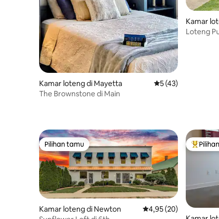
Kamar lot
Loteng Pu
Kamar loteng di Mayetta
Nilai rata-rata 5 dar
5 (43)
The Brownstone di Main
Pilihan tamu
Piliha
Pilihan tamu
Pilihan 
Kamar loteng di Newton
Nilai rata-rata 4,95 dari
4,95 (20)
Kamar lot