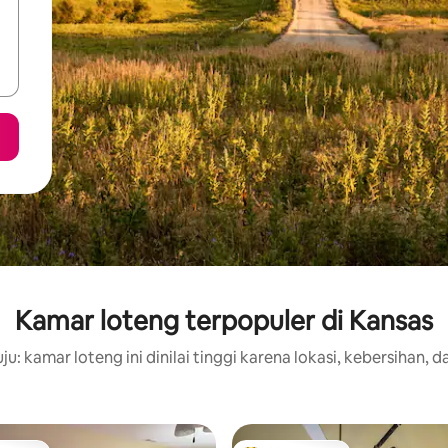
Kamar loteng terpopuler di Kansas
u: kamar loteng ini dinilai tinggi karena lokasi, kebersihan, d