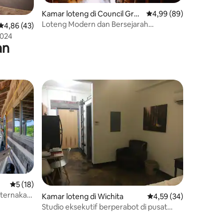
Kamar loteng di Council Grov
Nilai rata-rata 4,99 dar
4,99 (89)
e
Loteng Modern dan Bersejarah
Nilai rata-rata 4,86 dari 5, 43 ulasan
4,86 (43)
Menghadap Pusat Kota
2024
an
Nilai rata-rata 5 dari 5, 18 ulasan
5 (18)
eternakan
Kamar loteng di Wichita
Nilai rata-rata 4,59 dar
4,59 (34)
Studio eksekutif berperabot di pusat
kota. 140 LOFT