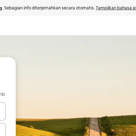
Sebagian info diterjemahkan secara otomatis. 
Tampilkan bahasa as
bnb
 tombol panah ke atas dan ke bawah atau jelajahi dengan sentuhan at