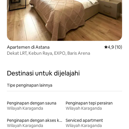
Apartemen di Astana
Nilai rata-rat
4,9 (10)
Dekat LRT, Kebun Raya, EXPO, Baris Arena
Destinasi untuk dijelajahi
Tipe penginapan lainnya
Penginapan dengan sauna
Penginapan tepi perairan
Wilayah Karaganda
Wilayah Karaganda
Penginapan dengan akses ke pantai
Serviced apartment
Wilayah Karaganda
Wilayah Karaganda