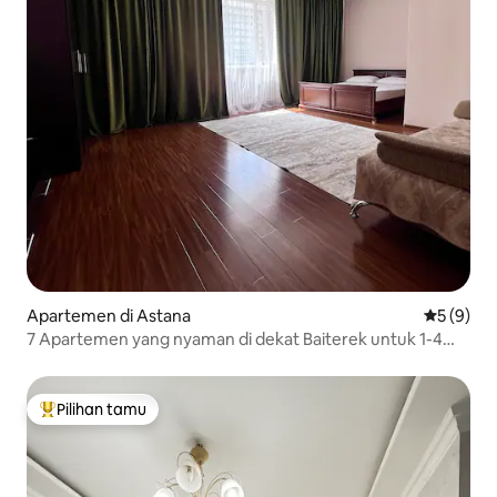
Apartemen di Astana
Nilai rata
5 (9)
7 Apartemen yang nyaman di dekat Baiterek untuk 1-4
orang
Pilihan tamu
Pilihan tamu terpopuler