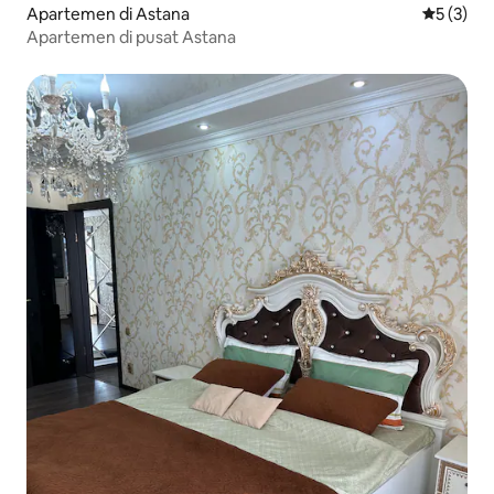
Apartemen di Astana
Nilai rata
5 (3)
Apartemen di pusat Astana