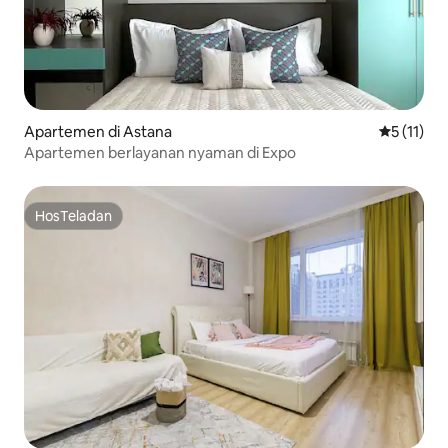
Apartemen di Astana
Nilai rata-
5 (11)
Apartemen berlayanan nyaman di Expo
HosTeladan
HosTeladan