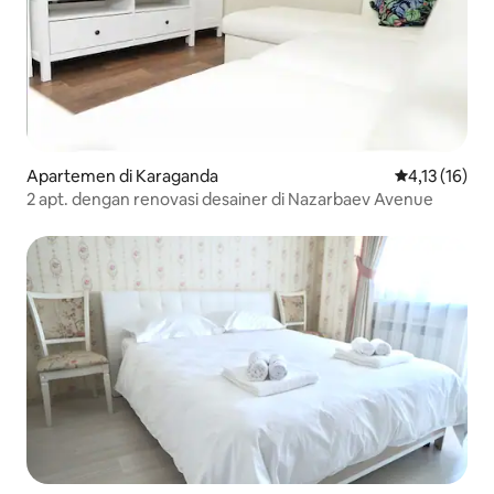
Apartemen di Karaganda
Nilai rata-rat
4,13 (16)
2 apt. dengan renovasi desainer di Nazarbaev Avenue