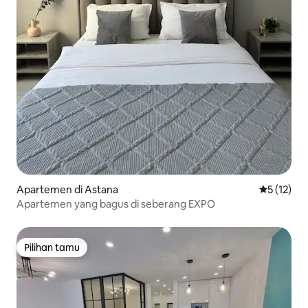
Apartemen di Astana
Nilai rata-
5 (12)
Apartemen yang bagus di seberang EXPO
Pilihan tamu
Pilihan tamu