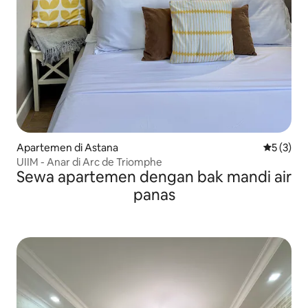
Apartemen di Astana
Nilai rata
5 (3)
UIIM - Anar di Arc de Triomphe
Sewa apartemen dengan bak mandi air
panas