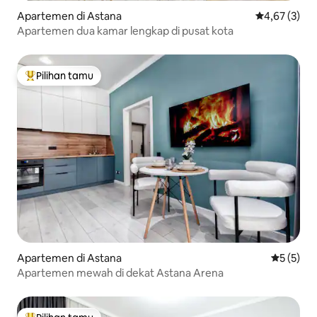
Apartemen di Astana
Nilai rata-rat
4,67 (3)
Apartemen dua kamar lengkap di pusat kota
Pilihan tamu
Pilihan tamu terpopuler
Apartemen di Astana
Nilai rata
5 (5)
Apartemen mewah di dekat Astana Arena