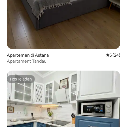
Apartemen di Astana
Nilai rata-r
5 (24)
Apartament Tandau
HosTeladan
HosTeladan