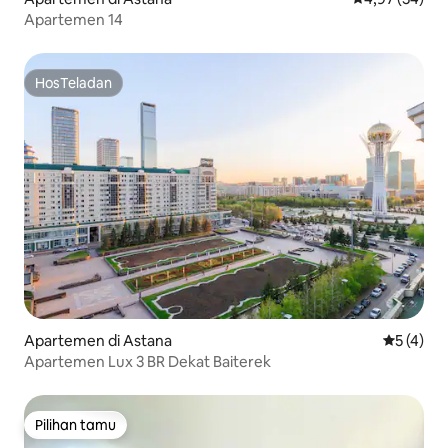
Apartemen 14
HosTeladan
HosTeladan
Apartemen di Astana
Nilai rata
5 (4)
Apartemen Lux 3 BR Dekat Baiterek
Pilihan tamu
Pilihan tamu