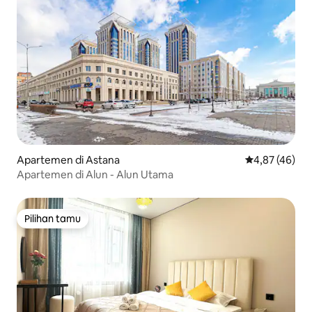
Apartemen di Astana
Nilai rata-rata
4,87 (46)
Apartemen di Alun - Alun Utama
Pilihan tamu
Pilihan tamu