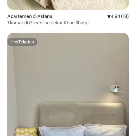
Apartemen di Astana
Nilai rata-rata
4,94 (18)
1 kamar di Greenline dekat Khan Shatyr
HosTeladan
HosTeladan