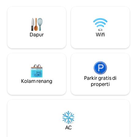
kunci kode di dalam rumah. Yang kami
hiburan Mega Silk 
sediakan : Bersihkan perlengkapan
negara ini), masjid
tempat tidur 4 area tidur (tempat tidur
Kebun Raya, toko 
double, 1 sofa) Semua peralatan rumah
kafe, kedai kopi, b
tangga tersedia Dapur dilengkapi
Bandara berjarak 
dengan peralatan yang diperlukan
perjalanan dengan 
Dapur
Wifi
Fasilitas kamar mandi Wi - Fi Super
memiliki halaman 
Parkir gratis di
Kolam renang
properti
AC