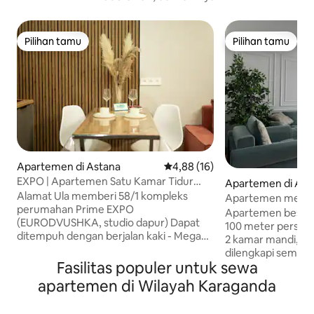
Pilihan tamu
Pilihan tamu
Pilihan tamu
Pilihan tamu
Apartemen di Astana
Nilai rata-rata 4,88 dari 5, 16 ul
4,88 (16)
EXPO | Apartemen Satu Kamar Tidur
Apartemen di Ast
Bersih Bergaya Eropa | Nyaman + Wi-Fi
Alamat Ula memberi 58/1 kompleks
Apartemen mewah 
perumahan Prime EXPO
Apartemen besar 
(EURODVUSHKA, studio dapur) Dapat
100 meter persegi
ditempuh dengan berjalan kaki - Mega
2 kamar mandi, da
Silk WAY MALL - Hilton - Expo - Kebun
dilengkapi semua 
raya - Congress Center - Astana Hall. -
Fasilitas populer untuk sewa
tangga; apartemen
Balet Astana Apartemen ini memiliki
nyaman. Komplek
apartemen di Wilayah Karaganda
segala yang Anda butuhkan dan nyaman
Towers terletak di
untuk masa inap yang nyaman. Ada
dekat dengan pusa