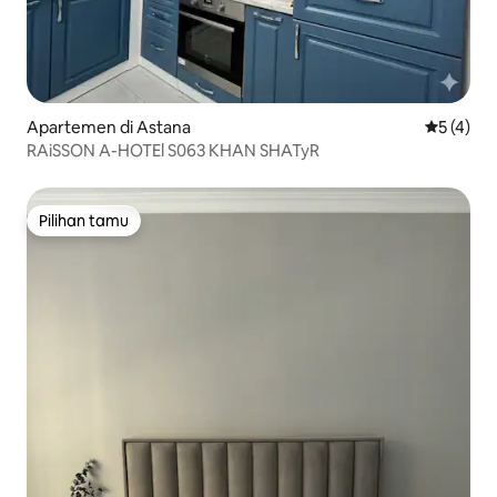
Apartemen di Astana
Nilai rata
5 (4)
RAiSSON A-HOTEl S063 KHAN SHATyR
Pilihan tamu
Pilihan tamu