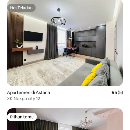
HosTeladan
HosTeladan
Apartemen di Astana
Nilai rata
5 (5)
ХК Nexpo city 12
Pilihan tamu
Pilihan tamu