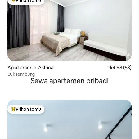
Pilihan tamu
Pilihan tamu terpopuler
Apartemen di Astana
Nilai rata-rata
4,98 (58)
Luksemburg
Sewa apartemen pribadi
Pilihan tamu
Pilihan tamu terpopuler