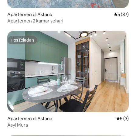
Apartemen di Astana
Nilai rata-
5 (37)
Apartemen 2 kamar sehari
HosTeladan
HosTeladan
Apartemen di Astana
Nilai rata
5 (3)
Asyl Mura