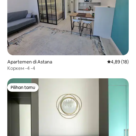
Apartemen di Astana
Nilai rata-rata
4,89 (18)
Коркем -4 -4
Pilihan tamu
Pilihan tamu