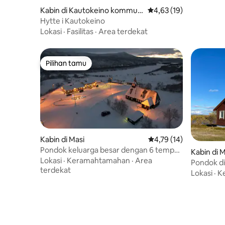
Kabin di Kautokeino kommun
Nilai rata-rata 4,63 dar
4,63 (19)
e
Hytte i Kautokeino
Lokasi
·
Fasilitas
·
Area terdekat
Pilihan tamu
Pilihan tamu
Kabin di Masi
Nilai rata-rata 4,79 dar
4,79 (14)
Pondok keluarga besar dengan 6 tempat
Kabin di M
tidur
Lokasi
·
Keramahtamahan
·
Area
Pondok di
terdekat
Lokasi
·
K