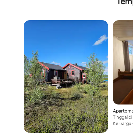
Temp
direncanakan.
Aparteme
mmune
Tinggal d
Keluarga