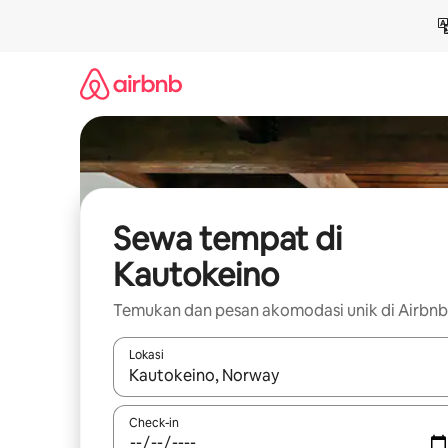
Lewatkan,
langsung
lihat
konten
Sewa tempat di
Kautokeino
Temukan dan pesan akomodasi unik di Airbnb
Lokasi
Jika hasil yang dicari tersedia, telusuri dengan
Check-in