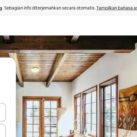
Sebagian info diterjemahkan secara otomatis. 
Tampilkan bahasa as
 tombol panah ke atas dan ke bawah atau jelajahi dengan sentuhan at