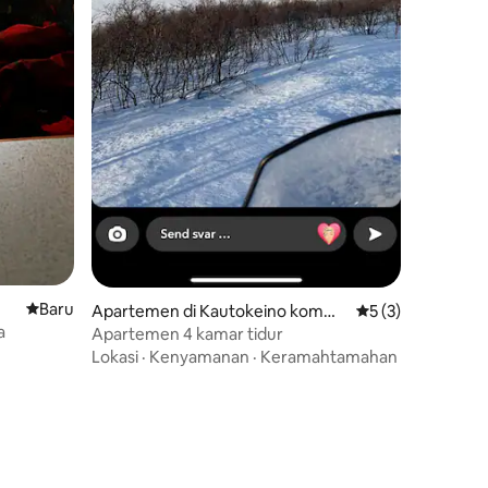
Tempat menginap baru
Baru
Apartemen di Kautokeino komm
Nilai rata-rata 5 d
5 (3)
une
a
Apartemen 4 kamar tidur
Lokasi
·
Kenyamanan
·
Keramahtamahan