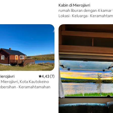
i 5, 19 ulasan
Kabin di Mierojávri
rumah liburan dengan 4 kamar t
daerah yang indah
Lokasi
·
Keluarga
·
Keramahtam
i 5, 14 ulasan
ierojávri
Nilai rata-rata 4,43 dari 5, 7 ulasan
4,43 (7)
 Mierojávri, Kota Kautokeino
ebersihan
·
Keramahtamahan