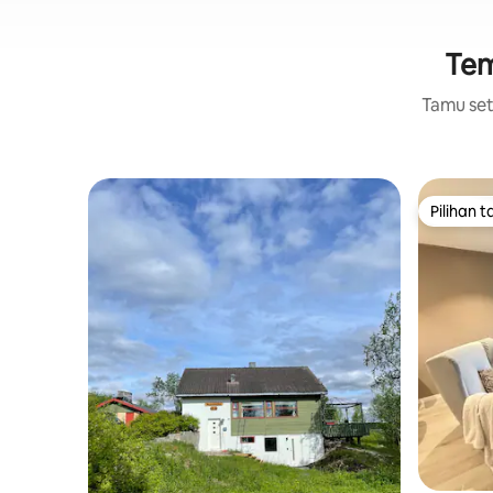
Tem
Tamu setu
Pilihan 
Pilihan 