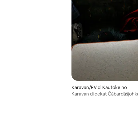
Karavan/RV di Kautokeino
Karavan di dekat Čábardášjohk