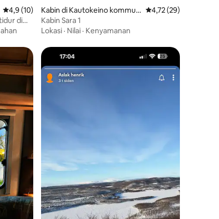
Nilai rata-rata 4,9 dari 5, 10 ulasan
4,9 (10)
Kabin di Kautokeino kommun
Nilai rata-rata 4,72 dar
4,72 (29)
e
idur di
Kabin Sara 1
ahan
Lokasi
·
Nilai
·
Kenyamanan