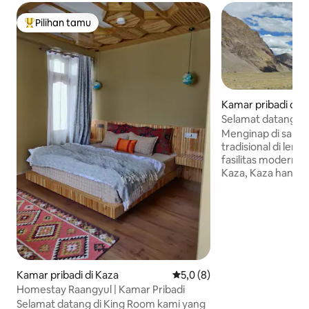
Pilihan tamu
Pilihan tamu terpopuler
Kamar pribadi di K
Selamat datang di
kamar tidur denga
Menginap di salah
tradisional di le
fasilitas modern y
Kaza, Kaza hanya 
menit dari pasar. 
kamar tidur deng
tidur single dan d
preferensi tamu. 
asrama 6 tempat t
pengalaman hidup
Wisatawan dengan
Kamar pribadi di Kaza
Nilai rata-rata 5,0 dari 5, 8 ul
5,0 (8)
Kehidupan di Spi
Homestay Raangyul | Kamar Pribadi
dengan cara yang 
melebur di bawah 
Selamat datang di King Room kami yang