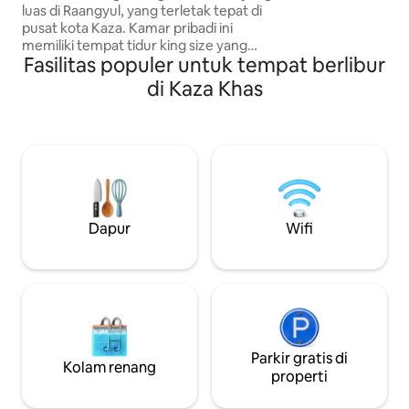
menggila di bawah
luas di Raangyul, yang terletak tepat di
bersamaa
pusat kota Kaza. Kamar pribadi ini
memiliki tempat tidur king size yang
Fasilitas populer untuk tempat berlibur
nyaman, kamar mandi yang terhubung,
dan jendela besar yang terbuka ke
di Kaza Khas
pemandangan kota yang ramai di
bawah, langit luas di atas, dan
pegunungan di kedua sisi. Dirancang
untuk kenyamanan dan ketenangan,
tempat ini sangat cocok untuk
pasangan, pelawat solo, atau siapa saja
yang mencari ruang dan ketenangan.
Kamar ini menggabungkan keanggunan
Dapur
Wifi
minimal dengan kehangatan lokal,
tempat yang damai untuk beristirahat,
membaca, dan terhubung kembali.
Parkir gratis di
Kolam renang
properti