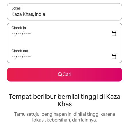
Lokasi
Jika hasil yang dicari tersedia, telusuri dengan tombol panah
Check-in
Check-out
Cari
Tempat berlibur bernilai tinggi di Kaza
Khas
Tamu setuju: penginapan ini dinilai tinggi karena
lokasi, kebersihan, dan lainnya.