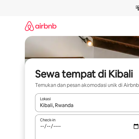
Lewatkan,
langsung
lihat
konten
Sewa tempat di Kibali
Temukan dan pesan akomodasi unik di Airbnb
Lokasi
Jika hasil yang dicari tersedia, telusuri dengan
Check-in