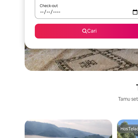
Check-out
Cari
Tamu setu
HosTela
HosTela