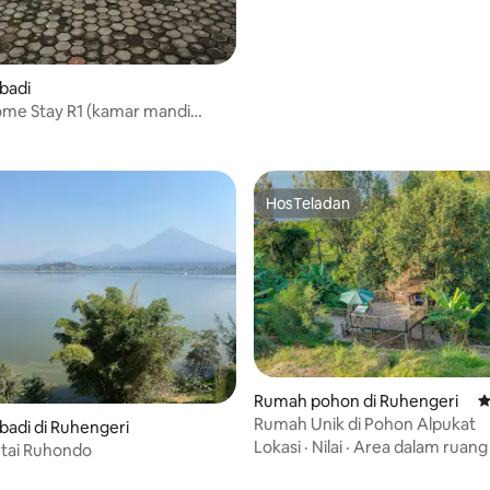
badi
ome Stay R1 (kamar mandi
HosTeladan
HosTeladan
Rumah pohon di Ruhengeri
N
Rumah Unik di Pohon Alpukat
badi di Ruhengeri
Lokasi
·
Nilai
·
Area dalam ruang
ntai Ruhondo