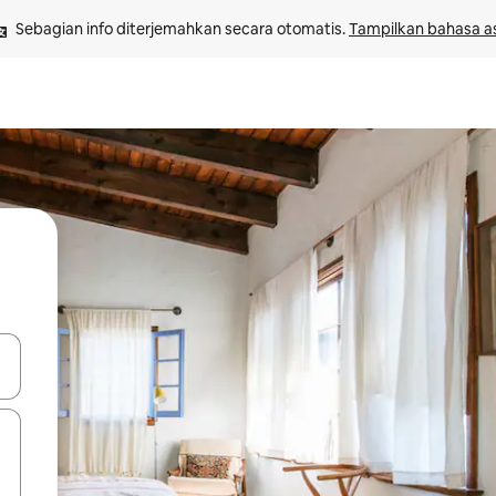
Sebagian info diterjemahkan secara otomatis. 
Tampilkan bahasa as
 tombol panah ke atas dan ke bawah atau jelajahi dengan sentuhan at