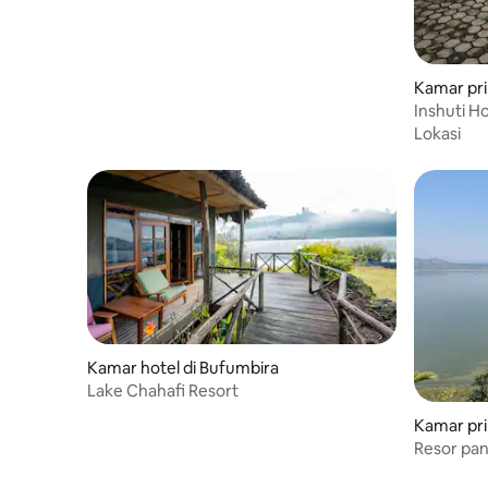
Kamar pri
Inshuti H
dalam)
Lokasi
Kamar hotel di Bufumbira
Lake Chahafi Resort
Kamar pri
Resor pa