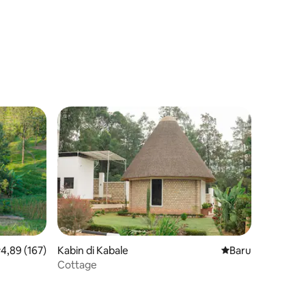
ilai rata-rata 4,89 dari 5, 167 ulasan
4,89 (167)
Kabin di Kabale
Tempat menginap
Baru
Cottage