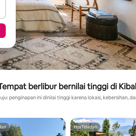
Tempat berlibur bernilai tinggi di Kibal
ju: penginapan ini dinilai tinggi karena lokasi, kebersihan, da
dan
HosTeladan
dan
HosTeladan