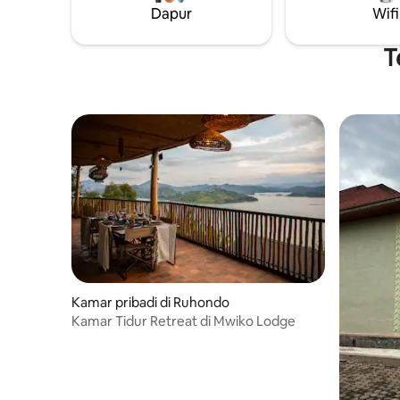
Dapur
Wifi
tetapi mereka selalu dibimbing untuk
menampun
memastikan mereka memberikan
layanan yang luar biasa. Untuk tur
T
petualangan atau pelatihan Gorila,
hubungi kami.
Kamar pribadi di Ruhondo
Kamar Tidur Retreat di Mwiko Lodge