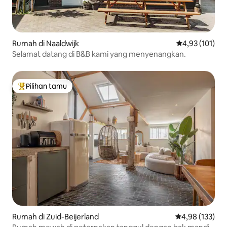
Rumah di Naaldwijk
Nilai rata-rata 
4,93 (101)
Selamat datang di B&B kami yang menyenangkan.
Pilihan tamu
Pilihan tamu terpopuler
Rumah di Zuid-Beijerland
Nilai rata-rata 
4,98 (133)