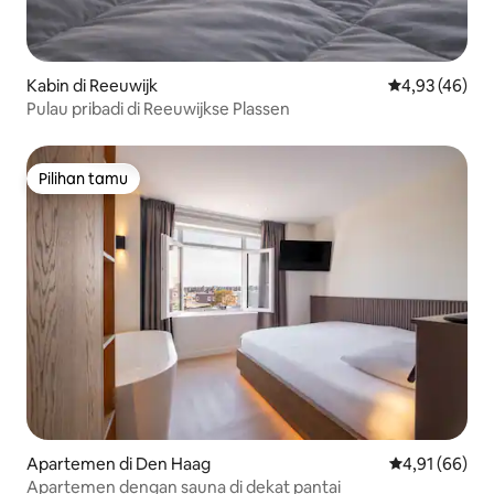
Kabin di Reeuwijk
Nilai rata-rata
4,93 (46)
Pulau pribadi di Reeuwijkse Plassen
Pilihan tamu
Pilihan tamu
Apartemen di Den Haag
Nilai rata-rata
4,91 (66)
Apartemen dengan sauna di dekat pantai