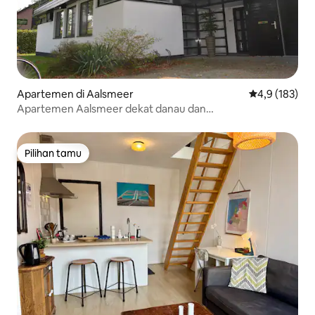
Apartemen di Aalsmeer
Nilai rata-rata
4,9 (183)
Apartemen Aalsmeer dekat danau dan
Amsterdam/Bandara
Pilihan tamu
Pilihan tamu