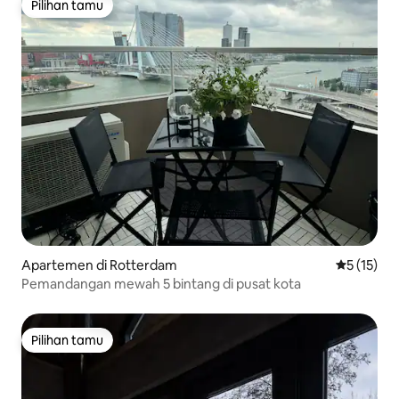
Pilihan tamu
Pilihan tamu
Apartemen di Rotterdam
Nilai rata-
5 (15)
Pemandangan mewah 5 bintang di pusat kota
Pilihan tamu
Pilihan tamu