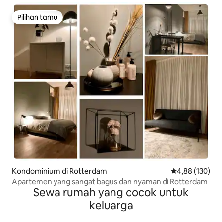
Pilihan tamu
Pilihan tamu
Kondominium di Rotterdam
Nilai rata-rata 
4,88 (130)
Apartemen yang sangat bagus dan nyaman di Rotterdam
Sewa rumah yang cocok untuk
keluarga