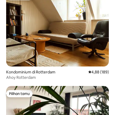
Kondominium di Rotterdam
Nilai rata-rata 
4,88 (189)
Ahoy Rotterdam
Pilihan tamu
Pilihan tamu