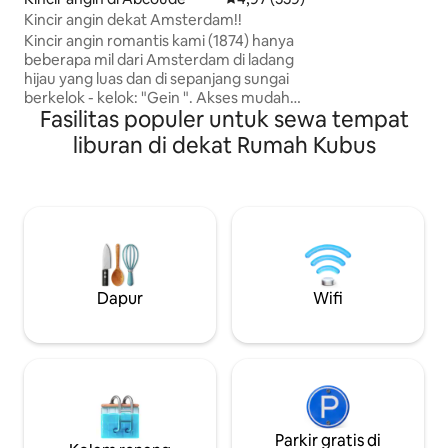
penawaran dari ka
Kincir angin dekat Amsterdam!!
diperhatikan: ka
Kincir angin romantis kami (1874) hanya
biaya untuk bayi (
beberapa mil dari Amsterdam di ladang
termasuk dalam h
hijau yang luas dan di sepanjang sungai
ditampilkan). Check
berkelok - kelok: "Gein ". Akses mudah
opsional atau chec
Fasilitas populer untuk sewa tempat
ke A'dam. dengan mobil, kereta api, atau
(minta penawaran 
sepeda. Anda bisa menggunakan
liburan di dekat Rumah Kubus
seluruh kincir angin untuk Anda sendiri.
Tiga lantai, 3 kamar tidur dengan tempat
tidur ganda: dengan mudah tidur 6,
dapur, ruang tamu, 2 toilet, dan kamar
mandi dengan kamar mandi/pancuran.
Sepeda tersedia + kayak. Cukup
tinggalkan uang ekstra jika Anda
menggunakannya. Tidak perlu
Dapur
Wifi
memesan lebih awal. Air renang yang
bagus dan pendaratan kecil tepat di
depan.
Parkir gratis di