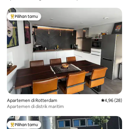
Pilihan tamu
Pilihan tamu terpopuler
Apartemen di Rotterdam
Nilai rata-rata
4,96 (28)
Apartemen di distrik maritim
Pilihan tamu
Pilihan tamu terpopuler