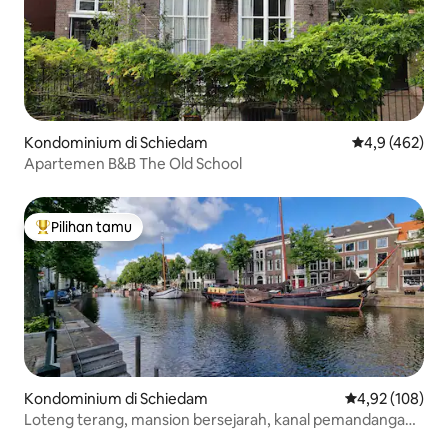
Kondominium di Schiedam
Nilai rata-rata
4,9 (462)
Apartemen B&B The Old School
Pilihan tamu
Pilihan tamu terpopuler
Kondominium di Schiedam
Nilai rata-rata 
4,92 (108)
Loteng terang, mansion bersejarah, kanal pemandangan
menakjubkan