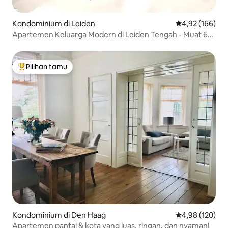
Kondominium di Leiden
Nilai rata-rata 
4,92 (166)
Apartemen Keluarga Modern di Leiden Tengah - Muat 6
Orang Dewasa + Bayi
Pilihan tamu
Pilihan tamu terpopuler
Kondominium di Den Haag
Nilai rata-rata 
4,98 (120)
Apartemen pantai & kota yang luas, ringan, dan nyaman!