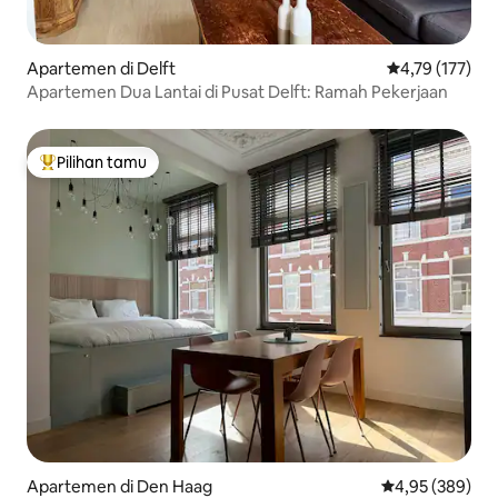
Apartemen di Delft
Nilai rata-rata 
4,79 (177)
Apartemen Dua Lantai di Pusat Delft: Ramah Pekerjaan
Pilihan tamu
Pilihan tamu terpopuler
Apartemen di Den Haag
Nilai rata-rata 
4,95 (389)