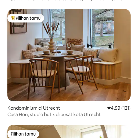
Pilihan tamu
Pilihan tamu terpopuler
Kondominium di Utrecht
Nilai rata-rata 
4,99 (121)
Casa Hori, studio butik di pusat kota Utrecht
Pilihan tamu
Pilihan tamu