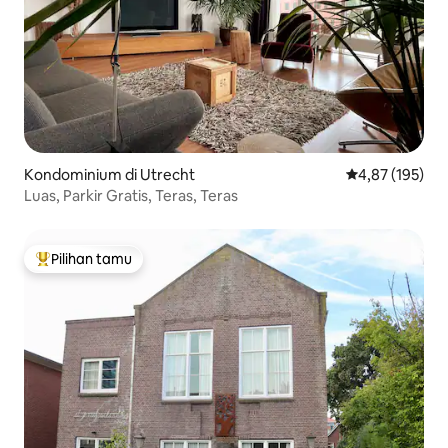
Kondominium di Utrecht
Nilai rata-rata 
4,87 (195)
Luas, Parkir Gratis, Teras, Teras
Pilihan tamu
Pilihan tamu terpopuler