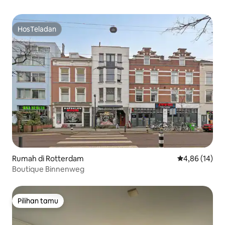
HosTeladan
HosTeladan
Rumah di Rotterdam
Nilai rata-rata
4,86 (14)
Boutique Binnenweg
Pilihan tamu
Pilihan tamu