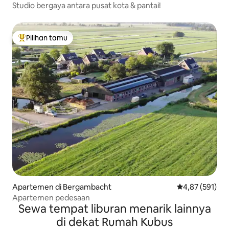
Studio bergaya antara pusat kota & pantai!
Pilihan tamu
Pilihan tamu terpopuler
Apartemen di Bergambacht
Nilai rata-rata 
4,87 (591)
Apartemen pedesaan
Sewa tempat liburan menarik lainnya
di dekat Rumah Kubus