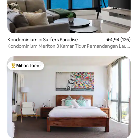
Kondominium di Surfers Paradise
Nilai rata-rata 
4,94 (126)
Kondominium Meriton 3 Kamar Tidur Pemandangan Laut
Mewah
Pilihan tamu
Pilihan tamu terpopuler