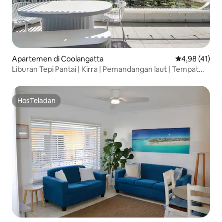
Apartemen di Coolangatta
Nilai rata-rata
4,98 (41)
Liburan Tepi Pantai | Kirra | Pemandangan laut | Tempat
Tidur 6
HosTeladan
HosTeladan