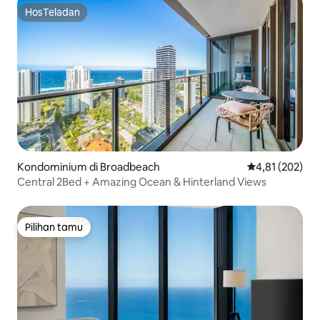
HosTeladan
HosTeladan
Kondominium di Broadbeach
Nilai rata-rata 
4,81 (202)
Central 2Bed + Amazing Ocean & Hinterland Views
Pilihan tamu
Pilihan tamu