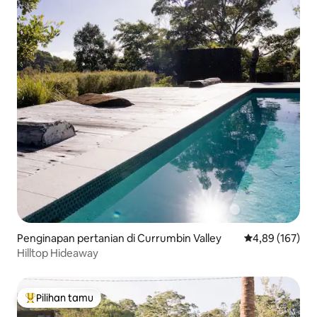
Penginapan pertanian di Currumbin Valley
Nilai rata-rata 
4,89 (167)
Hilltop Hideaway
Pilihan tamu
Pilihan tamu terpopuler