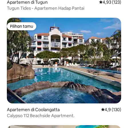
Apartemen di Tugun
Nilai rata-rata 
4,93 (123)
Tugun Tides - Apartemen Hadap Pantai
Pilihan tamu
Pilihan tamu
Apartemen di Coolangatta
Nilai rata-rata
4,9 (130)
Calypso 112 Beachside Apartment.