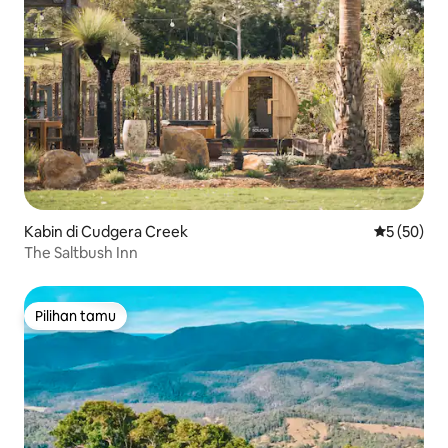
Kabin di Cudgera Creek
Nilai rata-r
5 (50)
The Saltbush Inn
Pilihan tamu
Pilihan tamu