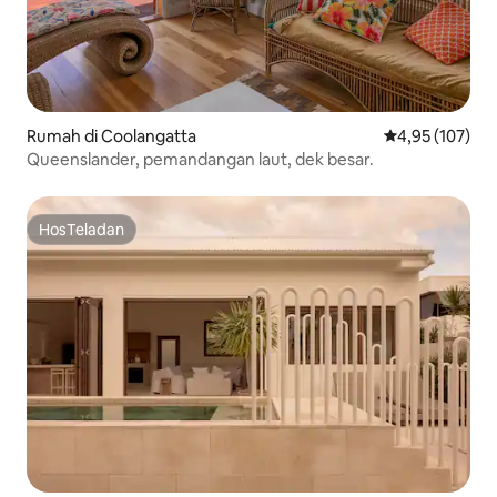
Rumah di Coolangatta
Nilai rata-rata 
4,95 (107)
Queenslander, pemandangan laut, dek besar.
HosTeladan
HosTeladan