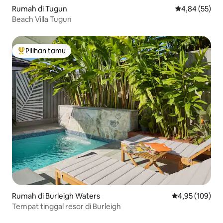
Rumah di Tugun
Nilai rata-rata
4,84 (55)
Beach Villa Tugun
Pilihan tamu
Pilihan tamu terpopuler
Rumah di Burleigh Waters
Nilai rata-rata 
4,95 (109)
Tempat tinggal resor di Burleigh