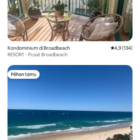
Kondominium di Broadbeach
Nilai rata-rata
4,9 (134)
RESORT - Pusat Broadbeach
Pilihan tamu
Pilihan tamu