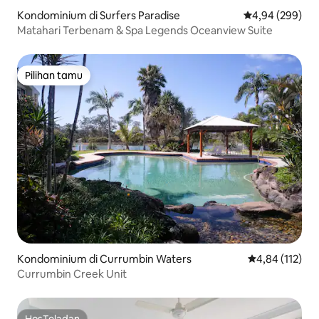
Kondominium di Surfers Paradise
Nilai rata-rata 
4,94 (299)
Matahari Terbenam & Spa Legends Oceanview Suite
Pilihan tamu
Pilihan tamu
Kondominium di Currumbin Waters
Nilai rata-rata 
4,84 (112)
Currumbin Creek Unit