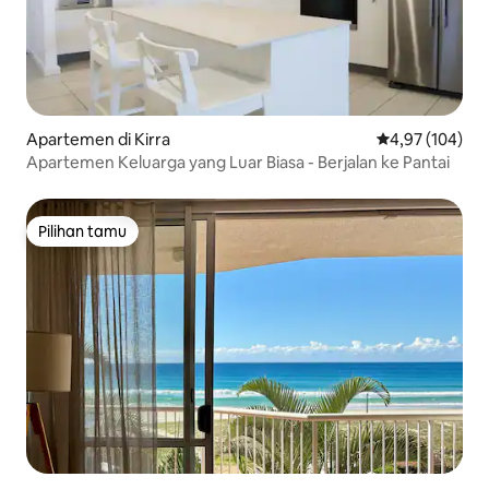
Apartemen di Kirra
Nilai rata-rata 
4,97 (104)
Apartemen Keluarga yang Luar Biasa - Berjalan ke Pantai
Pilihan tamu
Pilihan tamu