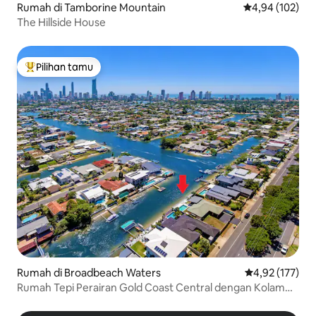
Rumah di Tamborine Mountain
Nilai rata-rata 
4,94 (102)
The Hillside House
Pilihan tamu
Pilihan tamu terpopuler
Rumah di Broadbeach Waters
Nilai rata-rata 
4,92 (177)
Rumah Tepi Perairan Gold Coast Central dengan Kolam
Renang