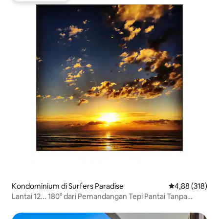
Kondominium di Surfers Paradise
Nilai rata-rata 
4,88 (318)
Lantai 12... 180° dari Pemandangan Tepi Pantai Tanpa
Gangguan.