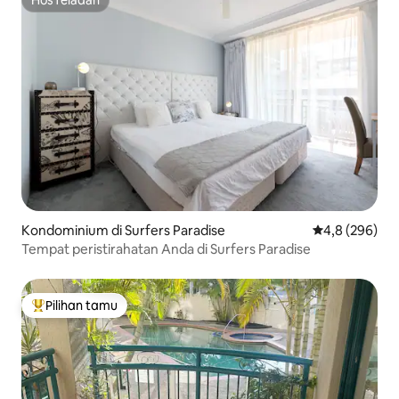
HosTeladan
HosTeladan
Kondominium di Surfers Paradise
Nilai rata-rata
4,8 (296)
Tempat peristirahatan Anda di Surfers Paradise
Pilihan tamu
Pilihan tamu terpopuler