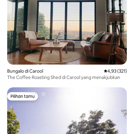
Bungalo di Carool
Nilai rata-rata 
4,93 (321)
The Coffee Roasting Shed di Carool yang menakjubkan
Pilihan tamu
Pilihan tamu