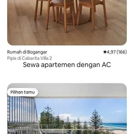
Rumah di Bogangar
Nilai rata-rata 
4,97 (166)
Pipis di Cabarita Villa 2
Sewa apartemen dengan AC
Pilihan tamu
Pilihan tamu