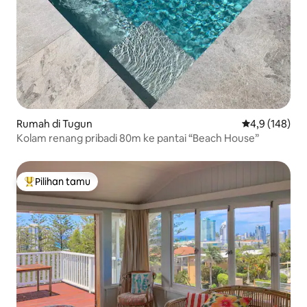
Rumah di Tugun
Nilai rata-rata
4,9 (148)
Kolam renang pribadi 80m ke pantai “Beach House”
Pilihan tamu
Pilihan tamu terpopuler