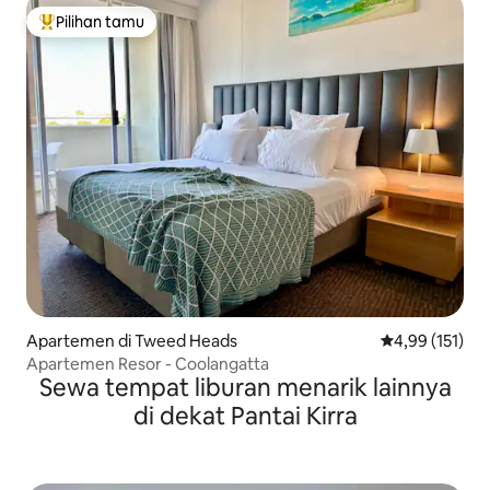
Pilihan tamu
Pilihan tamu terpopuler
Apartemen di Tweed Heads
Nilai rata-rata 
4,99 (151)
Apartemen Resor - Coolangatta
Sewa tempat liburan menarik lainnya
di dekat Pantai Kirra