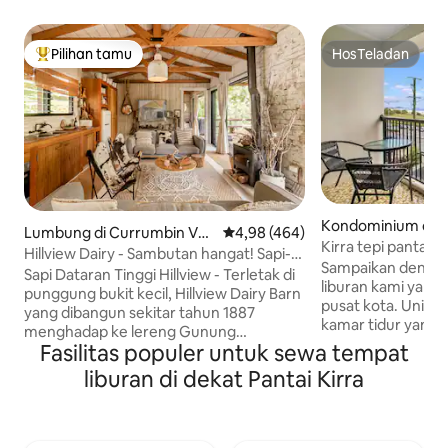
Pilihan tamu
HosTeladan
Pilihan tamu terpopuler
HosTeladan
Kondominium di C
Lumbung di Currumbin Vall
Nilai rata-rata 4,98 dari 5, 464 ul
4,98 (464)
a
Kirra tepi pantai,
ey
Hillview Dairy - Sambutan hangat! Sapi-
kolam renang, d
Sampaikan dengan
sapi di Highland Farm
Sapi Dataran Tinggi Hillview - Terletak di
hingga 5 orang
liburan kami yang 
punggung bukit kecil, Hillview Dairy Barn
pusat kota. Unit kami adalah rumah satu
yang dibangun sekitar tahun 1887
kamar tidur yang l
menghadap ke lereng Gunung
pusat Kirra, hany
Fasilitas populer untuk sewa tempat
Tallebudgera yang menakjubkan,
Pantai Kirra & 5 m
Currumbin Creek, dan pemandangan
liburan di dekat Pantai Kirra
Bandara Internasiona
Lembah pertanian. 🐮 Sapi dan 🐴 Harian
kami yang cerah &
Memberi makan kuda pukul 16.00. 🐓
lantai paling atas
Ayam 🐶 Anjing peternakan 🧑‍🌾 Buah
pemandangan lau
Segar yang bisa dipetik dari kebun kami