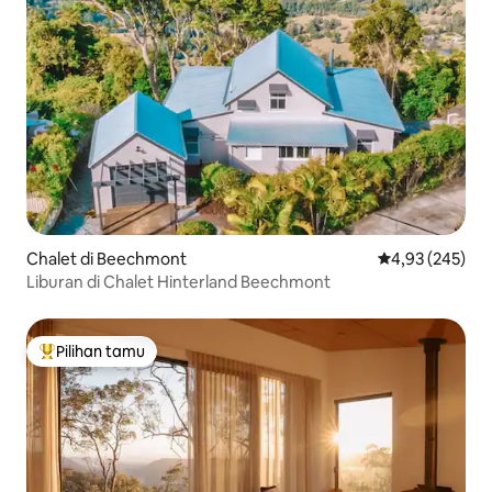
Chalet di Beechmont
Nilai rata-rata 
4,93 (245)
Liburan di Chalet Hinterland Beechmont
Pilihan tamu
Pilihan tamu terpopuler