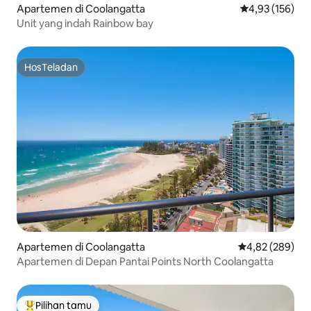
Apartemen di Coolangatta
Nilai rata-rata 
4,93 (156)
Unit yang indah Rainbow bay
HosTeladan
HosTeladan
Apartemen di Coolangatta
Nilai rata-rata 
4,82 (289)
Apartemen di Depan Pantai Points North Coolangatta
Pilihan tamu