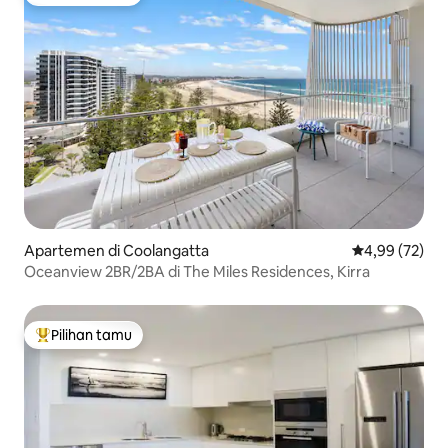
Pilihan tamu terpopuler
Apartemen di Coolangatta
Nilai rata-rata
4,99 (72)
Oceanview 2BR/2BA di The Miles Residences, Kirra
Pilihan tamu
Pilihan tamu terpopuler