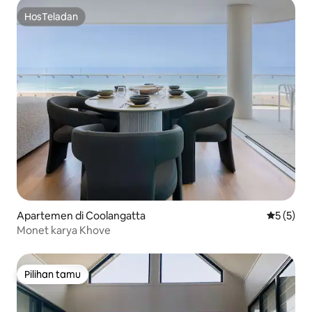
HosTeladan
HosTeladan
Apartemen di Coolangatta
Nilai rata
5 (5)
Monet karya Khove
Pilihan tamu
Pilihan tamu