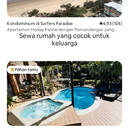
Kondominium di Surfers Paradise
Nilai rata-rata 
4,93 (104)
Apartemen Hadap Pantai dengan Pemandangan yang
Sewa rumah yang cocok untuk
Menakjubkan
keluarga
Pilihan tamu
Pilihan tamu terpopuler