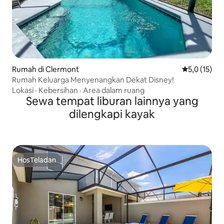
Rumah di Clermont
Nilai rata-ra
5,0 (15)
Rumah Keluarga Menyenangkan Dekat Disney!
Lokasi
·
Kebersihan
·
Area dalam ruang
Sewa tempat liburan lainnya yang
dilengkapi kayak
HosTeladan
HosTeladan