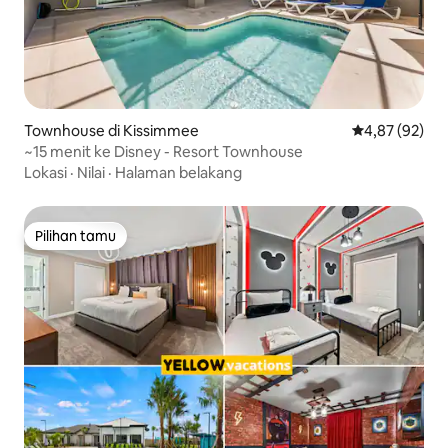
Townhouse di Kissimmee
Nilai rata-rata
4,87 (92)
~15 menit ke Disney - Resort Townhouse
Lokasi
·
Nilai
·
Halaman belakang
Pilihan tamu
Pilihan tamu