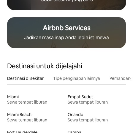
Airbnb Services
Jadikan masa inap Anda lebih istimewa
Destinasi untuk dijelajahi
Destinasi di sekitar
Tipe penginapan lainnya
Pemandangan
Miami
Empat Sudut
Sewa tempat liburan
Sewa tempat liburan
Miami Beach
Orlando
Sewa tempat liburan
Sewa tempat liburan
Fort Lauderdale
Tampa