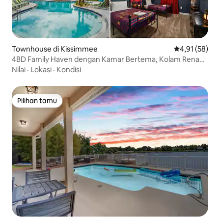
Townhouse di Kissimmee
Nilai rata-rata
4,91 (58)
4BD Family Haven dengan Kamar Bertema, Kolam Renang
& BBQ!
Nilai
·
Lokasi
·
Kondisi
Pilihan tamu
Pilihan tamu