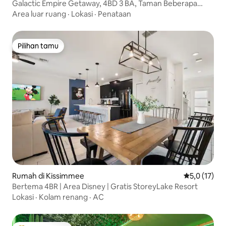
Galactic Empire Getaway, 4BD 3 BA, Taman Beberapa
Menit
Area luar ruang
·
Lokasi
·
Penataan
Pilihan tamu
Pilihan tamu
Rumah di Kissimmee
Nilai rata-ra
5,0 (17)
Bertema 4BR | Area Disney | Gratis StoreyLake Resort
Lokasi
·
Kolam renang
·
AC