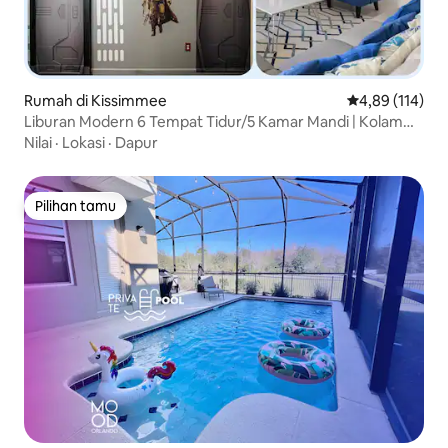
Rumah di Kissimmee
Nilai rata-rata 
4,89 (114)
Liburan Modern 6 Tempat Tidur/5 Kamar Mandi | Kolam
Renang, Resor, Disney
Nilai
·
Lokasi
·
Dapur
Pilihan tamu
Pilihan tamu