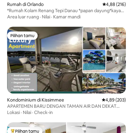
Rumah di Orlando
Nilai rata-rata 
4,88 (216)
*Rumah Kolam Renang Tepi Danau *papan dayung*kayak*
ruang permainan *
Area luar ruang
·
Nilai
·
Kamar mandi
Pilihan tamu
Pilihan tamu
Kondominium di Kissimmee
Nilai rata-rata 
4,89 (203)
APARTEMEN BARU DENGAN TAMAN AIR DAN DEKAT
DISNEY
Lokasi
·
Nilai
·
Check-in
Pilihan tamu