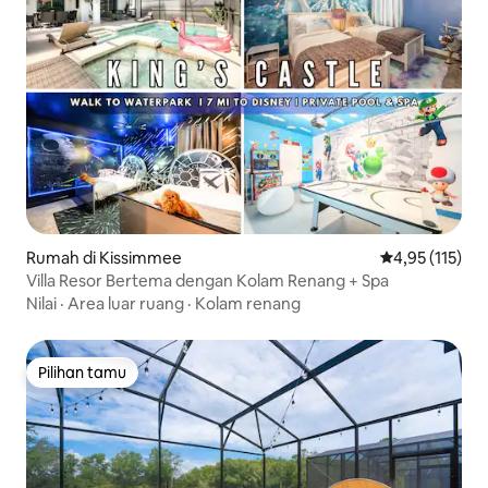
Rumah di Kissimmee
Nilai rata-rata 
4,95 (115)
Villa Resor Bertema dengan Kolam Renang + Spa
Nilai
·
Area luar ruang
·
Kolam renang
Pilihan tamu
Pilihan tamu