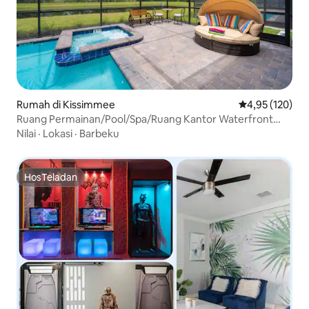
Rumah di Kissimmee
Nilai rata-rata 
4,95 (120)
Ruang Permainan/Pool/Spa/Ruang Kantor Waterfront
8Br5Ba
Nilai
·
Lokasi
·
Barbeku
HosTeladan
HosTeladan