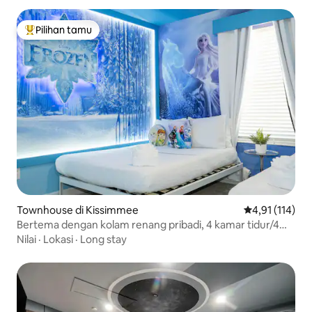
Pilihan tamu
Pilihan tamu terpopuler
Townhouse di Kissimmee
Nilai rata-rata
4,91 (114)
Bertema dengan kolam renang pribadi, 4 kamar tidur/4
kamar mandi, di samping Disney
Nilai
·
Lokasi
·
Long stay