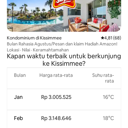
Kondominium di Kissimmee
Nilai rata-rata
4,81 (68)
Bulan Rahasia Agustus/Pesan dan klaim Hadiah Amazon!
Lokasi
·
Nilai
·
Keramahtamahan
Kapan waktu terbaik untuk berkunjung
ke Kissimmee?
Bulan
Harga rata-rata
Suhu rata-
rata
Jan
Rp 3.005.525
16°C
Feb
Rp 3.148.646
18°C