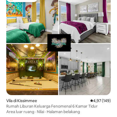
Pilihan tamu terpopuler
Vila di Kissimmee
Nilai rata-rata 
4,97 (149)
Rumah Liburan Keluarga Fenomenal 6 Kamar Tidur
Area luar ruang
·
Nilai
·
Halaman belakang