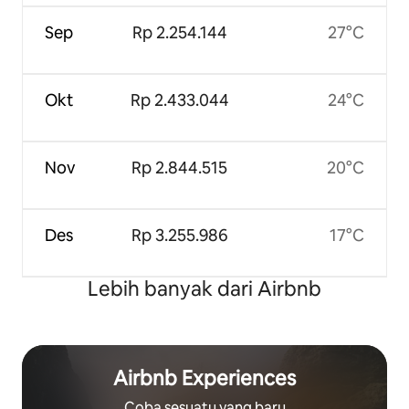
Sep
Rp 2.254.144
27°C
Okt
Rp 2.433.044
24°C
Nov
Rp 2.844.515
20°C
Des
Rp 3.255.986
17°C
Lebih banyak dari Airbnb
Airbnb Experiences
Coba sesuatu yang baru