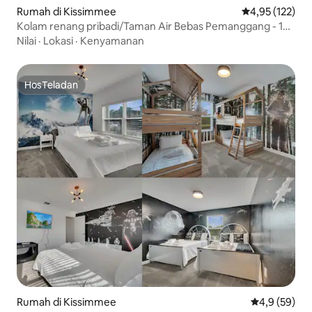
Rumah di Kissimmee
Nilai rata-rata 
4,95 (122)
Kolam renang pribadi/Taman Air Bebas Pemanggang - 15
menit ke Disney
Nilai
·
Lokasi
·
Kenyamanan
HosTeladan
HosTeladan
Rumah di Kissimmee
Nilai rata-rat
4,9 (59)