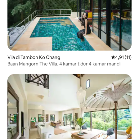
Vila di Tambon Ko Chang
Nilai rata-rat
4,91 (11)
Baan Mangorn The Villa. 4 kamar tidur 4 kamar mandi