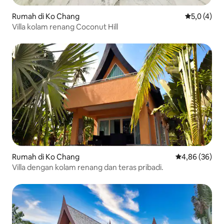
Rumah di Ko Chang
Nilai rata-r
5,0 (4)
Villa kolam renang Coconut Hill
Rumah di Ko Chang
Nilai rata-rata
4,86 (36)
Villa dengan kolam renang dan teras pribadi.