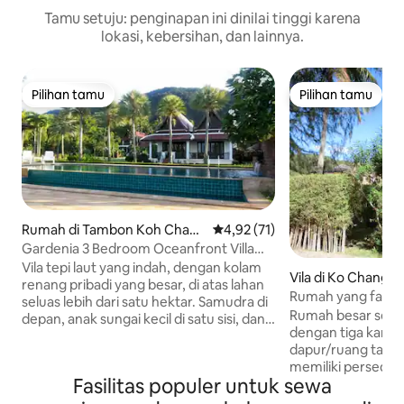
Tamu setuju: penginapan ini dinilai tinggi karena
lokasi, kebersihan, dan lainnya.
Pilihan tamu
Pilihan tamu
Pilihan tamu
Pilihan tamu
Rumah di Tambon Koh Chang
Nilai rata-rata 4,92 dari 5, 71 ul
4,92 (71)
Tai
Gardenia 3 Bedroom Oceanfront Villa
dengan kolam renang
Vila tepi laut yang indah, dengan kolam
Vila di Ko Chang
renang pribadi yang besar, di atas lahan
Rumah yang fantas
seluas lebih dari satu hektar. Samudra di
Rumah besar selua
depan, anak sungai kecil di satu sisi, dan
dengan tiga kamar
pegunungan rimbun di belakangnya. Ini
dapur/ruang tamu 
adalah properti terpopuler kami. Tempat
memiliki persedia
ini memiliki teras dan gazebo yang bagus
Fasilitas populer untuk sewa
memasak dan jug
di tepi kolam renang. Suasananya sangat
barbeku untuk ma