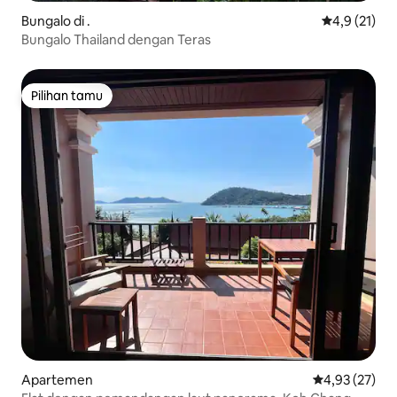
Bungalo di .
Nilai rata-ra
4,9 (21)
Bungalo Thailand dengan Teras
Pilihan tamu
Pilihan tamu
Apartemen
Nilai rata-rata
4,93 (27)