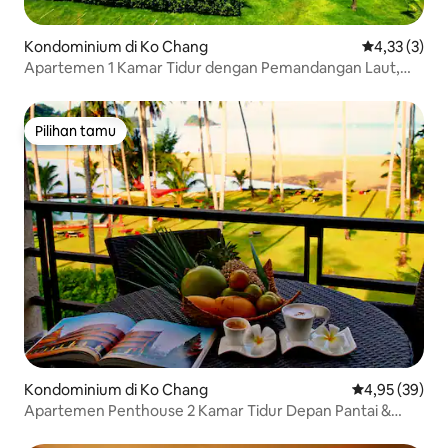
Kondominium di Ko Chang
Nilai rata-rat
4,33 (3)
Apartemen 1 Kamar Tidur dengan Pemandangan Laut,
Pemandangan Siam Royal
Pilihan tamu
Pilihan tamu
Kondominium di Ko Chang
Nilai rata-rata
4,95 (39)
Apartemen Penthouse 2 Kamar Tidur Depan Pantai &
Kolam Renang