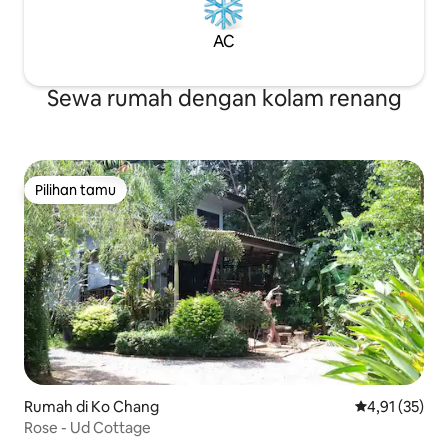
AC
Sewa rumah dengan kolam renang
Pilihan tamu
Pilihan tamu
Rumah di Ko Chang
Nilai rata-rata
4,91 (35)
Rose - Ud Cottage