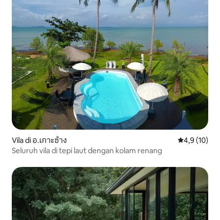
Vila di อ.เกาะช้าง
Nilai rata-rat
4,9 (10)
Seluruh vila di tepi laut dengan kolam renang