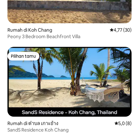
Rumah di Koh Chang
Nilai rata-rata
4,77 (30)
Peony 3 Bedroom Beachfront Villa
Pilihan tamu
Pilihan tamu
Rumah di ตำบล เกาะช้าง
Nilai rata-r
5,0 (8)
SandS Residence Koh Chang