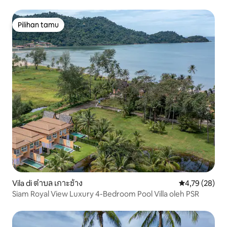
Pilihan tamu
Pilihan tamu
Vila di ตำบล เกาะช้าง
Nilai rata-rata
4,79 (28)
Siam Royal View Luxury 4-Bedroom Pool Villa oleh PSR