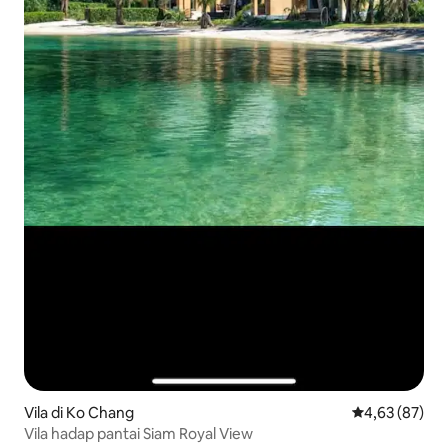
Vila di Ko Chang
Nilai rata-rata
4,63 (87)
Vila hadap pantai Siam Royal View