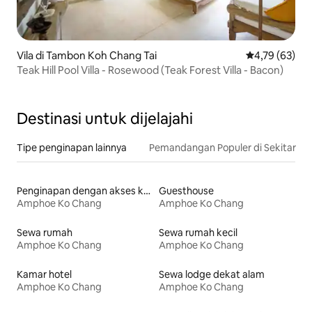
Vila di Tambon Koh Chang Tai
Nilai rata-rata
4,79 (63)
Teak Hill Pool Villa - Rosewood (Teak Forest Villa - Bacon)
Destinasi untuk dijelajahi
Tipe penginapan lainnya
Pemandangan Populer di Sekitar
Penginapan dengan akses ke danau
Guesthouse
Amphoe Ko Chang
Amphoe Ko Chang
Sewa rumah
Sewa rumah kecil
Amphoe Ko Chang
Amphoe Ko Chang
Kamar hotel
Sewa lodge dekat alam
Amphoe Ko Chang
Amphoe Ko Chang