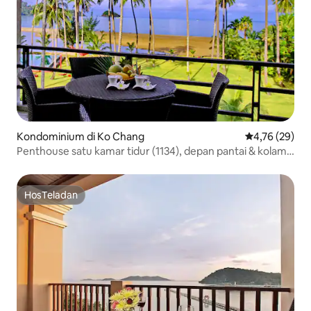
Kondominium di Ko Chang
Nilai rata-rata
4,76 (29)
Penthouse satu kamar tidur (1134), depan pantai & kolam
renang.
HosTeladan
HosTeladan