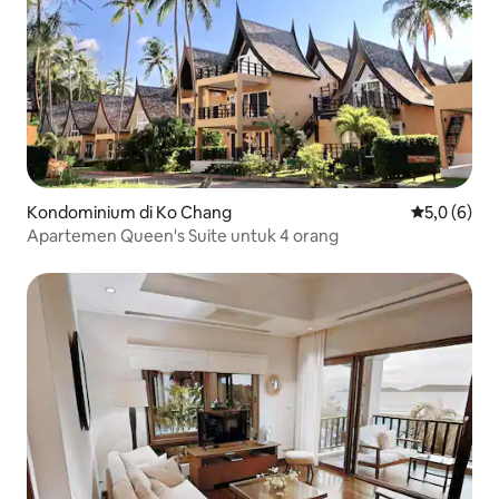
Kondominium di Ko Chang
Nilai rata-r
5,0 (6)
Apartemen Queen's Suite untuk 4 orang