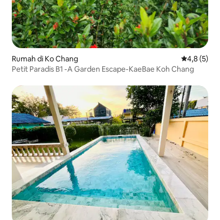
Rumah di Ko Chang
Nilai rata-r
4,8 (5)
Petit Paradis B1 -A Garden Escape-KaeBae Koh Chang