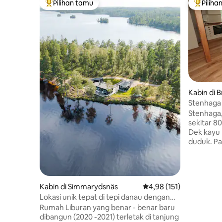
Pilihan tamu
Piliha
Pilihan tamu terpopuler
Pilihan 
Kabin di B
Stenhaga 
Stenhaga,
sekitar 8
Dek kayu
duduk. Pa
terapung
ini deka
kedua kam
Airbnb. 
Kabin di Simmarydsnäs
Nilai rata-rata 4,98 dari
4,98 (151)
yang dire
Lokasi unik tepat di tepi danau dengan
dalam sew
pemandian dan pemancingan yang
Rumah Liburan yang benar - benar baru
Perahu d
menyenangkan!
dibangun (2020 -2021) terletak di tanjung
memiliki b