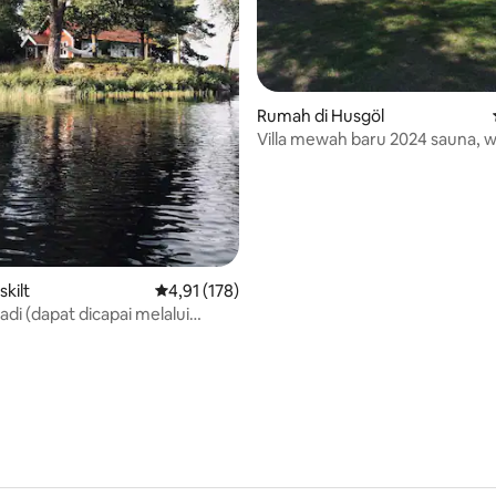
Rumah di Husgöl
Villa mewah baru 2024 sauna, wi
perahu
skilt
Nilai rata-rata 4,91 dari 5, 178 ulasan
4,91 (178)
adi (dapat dicapai melalui
i 5, 36 ulasan
 dengan pemandian air panas
r dan kano