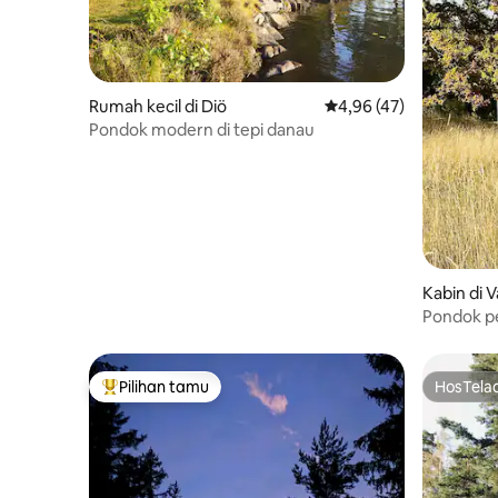
Rumah kecil di Diö
Nilai rata-rata 4,96 dar
4,96 (47)
Pondok modern di tepi danau
Kabin di 
Pondok p
Pilihan tamu
HosTela
Pilihan tamu terpopuler
HosTela