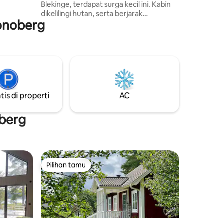
Blekinge, terdapat surga kecil ini. Kabin
natap
dikelilingi hutan, serta berjarak
a-sama
ronoberg
sepelemparan batu dari danau, tempat
Anda memiliki dermaga sendiri. Tempat
yang sempurna jika Anda bermimpi
beristirahat dari kehidupan sehari-hari.
Mandi air dingin di luar atau di danau.
Makanan dimasak di atas api atau di
dapur luar ruangan. Air minum
dikumpulkan dari rumah pompa yang
tis di properti
AC
terletak tepat di belakang rumah.
Kunjungan toilet dilakukan di toilet
mewah. Tidak boleh membawa hewan
oberg
peliharaan di dalam kabin.
Pilihan tamu
Pilihan tamu