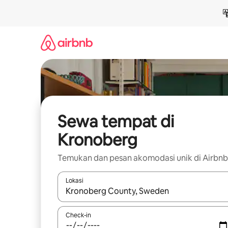
Lewatkan,
langsung
lihat
konten
Sewa tempat di
Kronoberg
Temukan dan pesan akomodasi unik di Airbnb
Lokasi
Jika hasil yang dicari tersedia, telusuri dengan
Check-in