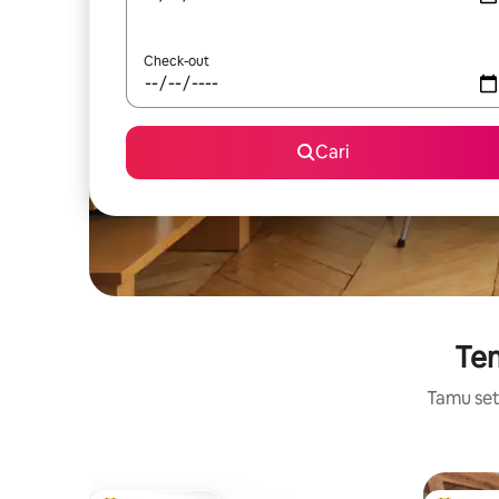
Check-out
Cari
Tem
Tamu setu