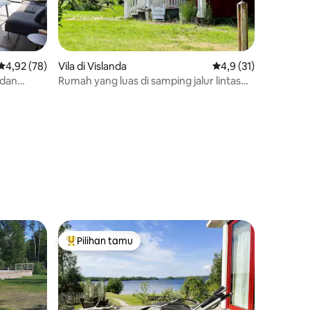
Nilai rata-rata 4,92 dari 5, 78 ulasan
4,92 (78)
Vila di Vislanda
Nilai rata-rata 4,9 dar
4,9 (31)
 dan
Rumah yang luas di samping jalur lintas
alam yang bagus
Pilihan tamu
Pilihan tamu terpopuler