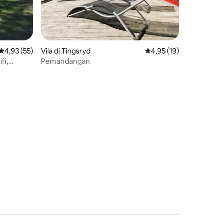
Nilai rata-rata 4,93 dari 5, 55 ulasan
4,93 (55)
Vila di Tingsryd
Nilai rata-rata 4,95 dar
4,95 (19)
fi,
Pemandangan