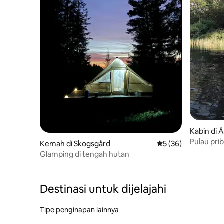
Kabin di Ä
Pulau prib
Kemah di Skogsgård
Nilai rata-rata 5 dar
5 (36)
jembatan)
Glamping di tengah hutan
kayu baka
Destinasi untuk dijelajahi
Tipe penginapan lainnya