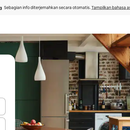
Sebagian info diterjemahkan secara otomatis. 
Tampilkan bahasa as
 tombol panah ke atas dan ke bawah atau jelajahi dengan sentuhan at