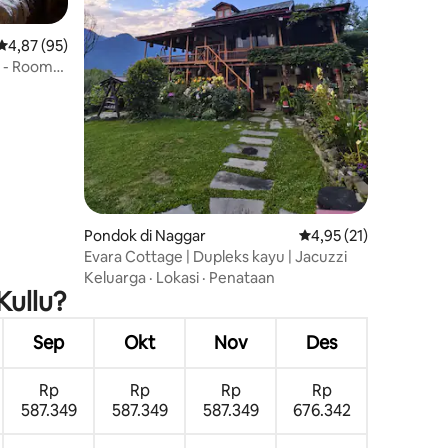
Nilai rata-rata 4,87 dari 5, 95 ulasan
4,87 (95)
o - Room
Pondok di Naggar
Nilai rata-rata 4,95 dar
4,95 (21)
Evara Cottage | Dupleks kayu | Jacuzzi
Keluarga
·
Lokasi
·
Penataan
Kullu?
Sep
Okt
Nov
Des
Rp
Rp
Rp
Rp
587.349
587.349
587.349
676.342