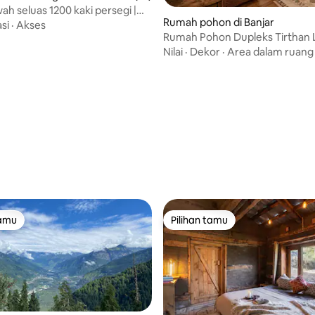
ah seluas 1200 kaki persegi |
Rumah pohon di Banjar
cliner & Pemandangan Gunung
si
·
Akses
Rumah Pohon Dupleks Tirthan 
dengan Jacuzzi di Jibhi
Nilai
·
Dekor
·
Area dalam ruang
 5, 90 ulasan
tamu
Pilihan tamu
tamu
Pilihan tamu