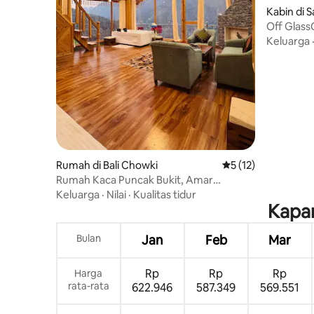
Kabin di S
Off Glass
|ForestTr
Keluarga
Rumah di Bali Chowki
Nilai rata-rata 5 dar
5 (12)
Rumah Kaca Puncak Bukit, Amar
Cottage
Keluarga
·
Nilai
·
Kualitas tidur
Kapan
Bulan
Jan
Feb
Mar
Rp
Rp
Rp
Harga
rata-rata
622.946
587.349
569.551