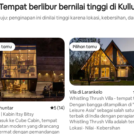
Tempat berlibur bernilai tinggi di Kull
ju: penginapan ini dinilai tinggi karena lokasi, kebersihan, da
n tamu
Pilihan tamu
tamu terpopuler
Pilihan tamu
Vila di Larankelo
Whistling Thrush Villa - tempat 
kebun apel
Dengan bangga ditampilkan di "
Bhuntar
Nilai rata-rata 5 dari 5, 14 ulasan
5 (14)
Leisure Asia" sebagai salah sat
 Kabin Itsy Bitsy
i 5, 21 ulasan
terbaik di India dengan perapia
asuk ke Cube Cabin, tempat
Whistling Thrush Villa adalah t
hatan modern yang dirancang
peristirahatan 3 kamar tidur y
Lokasi
·
Nilai
·
Kebersihan
ermat dengan pemandangan
yang terletak di kebun apel ya