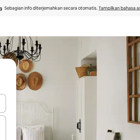
Sebagian info diterjemahkan secara otomatis. 
Tampilkan bahasa as
 tombol panah ke atas dan ke bawah atau jelajahi dengan sentuhan at