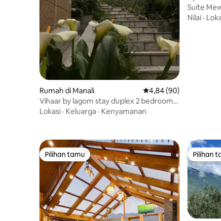
Suite Mew
Kursi Re
Nilai
·
Loka
Rumah di Manali
Nilai rata-rata 4,84 dari
4,84 (90)
Vihaar by lagom stay duplex 2 bedroom
cottage
Lokasi
·
Keluarga
·
Kenyamanan
Pilihan tamu
Pilihan 
Pilihan tamu
Pilihan 