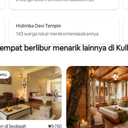
Hidimba Devi Temple
143 warga lokal merekomendasikannya
empat berlibur menarik lainnya di Kul
tamu
tamu
n di Seobagh
Nilai rata-rata 5 dari 5, 10 ulasan
5 (10)