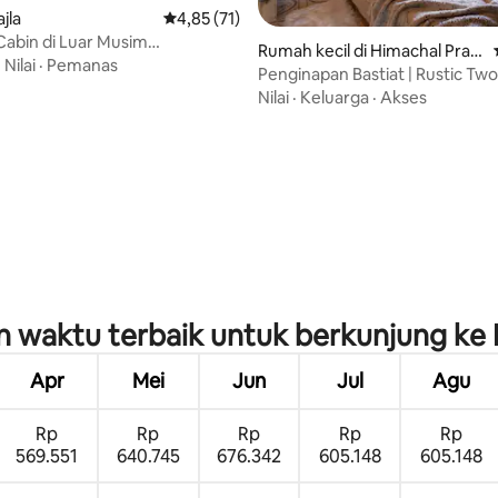
ajla
Nilai rata-rata 4,85 dari 5, 71 ulasan
4,85 (71)
Cabin di Luar Musim
Rumah kecil di Himachal Prad
ek•SkyCeilng•WiFi
·
Nilai
·
Pemanas
esh
Penginapan Bastiat | Rustic Tw
Restored House
Nilai
·
Keluarga
·
Akses
i 5, 12 ulasan
 waktu terbaik untuk berkunjung ke 
Apr
Mei
Jun
Jul
Agu
Rp
Rp
Rp
Rp
Rp
569.551
640.745
676.342
605.148
605.148