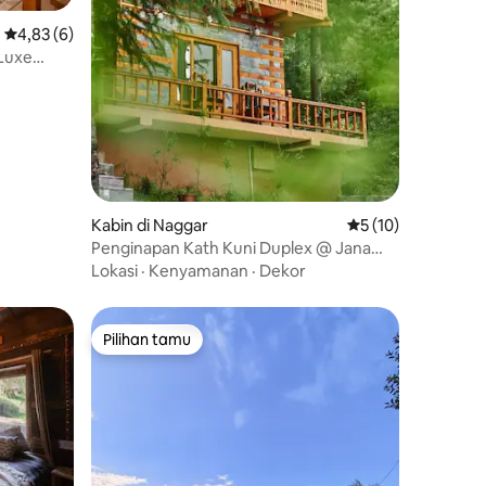
Nilai rata-rata 4,83 dari 5, 6 ulasan
4,83 (6)
Luxe
Kabin di Naggar
Nilai rata-rata 5 dar
5 (10)
Penginapan Kath Kuni Duplex @ Jana
Trails Chalet, Manali
Lokasi
·
Kenyamanan
·
Dekor
Pilihan tamu
Pilihan tamu