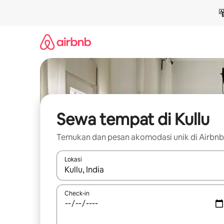
Lewatkan,
langsung
lihat
konten
Sewa tempat di Kullu
Temukan dan pesan akomodasi unik di Airbnb
Lokasi
Jika hasil yang dicari tersedia, telusuri dengan
Check-in