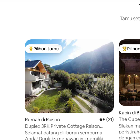
Tamu setu
Pilihan tamu
Piliha
Pilihan tamu terpopuler
Pilihan 
Kabin di 
The Cube |
Rumah di Raison
Nilai rata-rata 5 dar
5 (21)
Silakan m
Duplex 3RK Private Cottage Raison
peristira
(Manali) - Rumah liburan pribadi
Selamat datang di liburan sempurna
dengan c
Anda! Dupleks menawan ini memiliki