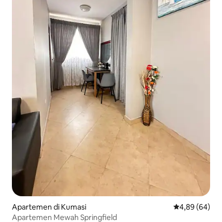
Apartemen di Kumasi
Nilai rata-rata
4,89 (64)
Apartemen Mewah Springfield