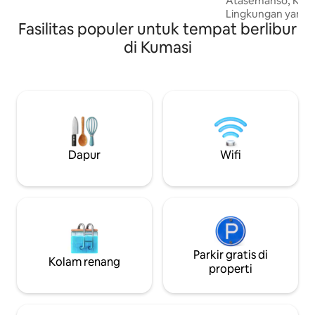
Atasemanso, Kumas
Lingkungan yang 
Fasilitas populer untuk tempat berlibur
Dekat dengan Kuma
lokal, dan rumah sa
di Kumasi
bandara. Layanan 
Internet Wi-Fi S
tinggi tanpa batas, Smart TV, Netfli
Gratis, Film, dan 
Langsung Keaman
Pagar Listrik, Ca
anjing penjaga/
Shepherd HANYA 
Dapur
Wifi
malam hari Kami m
siaga untuk pemad
Parkir gratis di
Kolam renang
properti