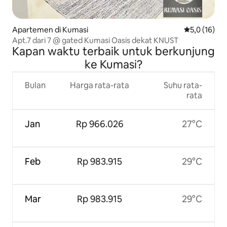
Apartemen di Kumasi
Nilai rata-ra
5,0 (16)
Apt.7 dari 7 @ gated Kumasi Oasis dekat KNUST
Kapan waktu terbaik untuk berkunjung
ke Kumasi?
Bulan
Harga rata-rata
Suhu rata-
rata
Jan
Rp 966.026
27°C
Feb
Rp 983.915
29°C
Mar
Rp 983.915
29°C