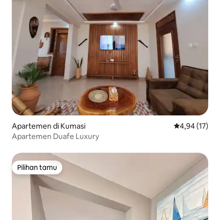
Apartemen di Kumasi
Nilai rata-rata
4,94 (17)
Apartemen Duafe Luxury
Pilihan tamu
Pilihan tamu