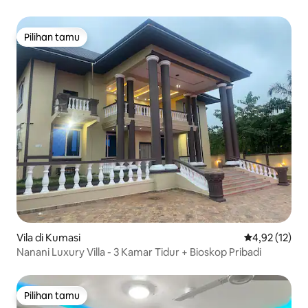
Pilihan tamu
Pilihan tamu
Vila di Kumasi
Nilai rata-rata
4,92 (12)
Nanani Luxury Villa - 3 Kamar Tidur + Bioskop Pribadi
Pilihan tamu
Pilihan tamu