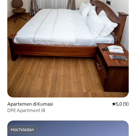
Apartemen di Kumasi
Nilai rata-r
5,0 (9)
DPE Apartment IB
HosTeladan
HosTeladan