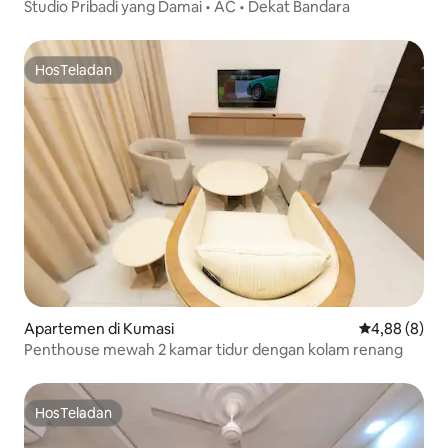
Studio Pribadi yang Damai • AC • Dekat Bandara
HosTeladan
HosTeladan
Apartemen di Kumasi
Nilai rata-rat
4,88 (8)
Penthouse mewah 2 kamar tidur dengan kolam renang
HosTeladan
HosTeladan