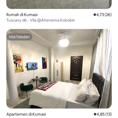
Rumah di Kumasi
Nilai rata-rata
4,73 (26)
Tuscany dè - Vila @Ahenema Kokobin
HosTeladan
HosTeladan
Apartemen di Kumasi
Nilai rata-rata
4,85 (13)