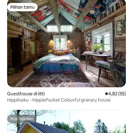
Pilihan tamu
Pilihan tamu
Guesthouse di Iitti
Nilai rata-rata
4,82 (55)
Hippitasku - HippiePocket Colourful granary house
HosTeladan
HosTeladan