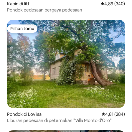
Kabin di Iitti
Nilai rata-rata 
4,89 (340)
Pondok pedesaan bergaya pedesaan
Pilihan tamu
Pilihan tamu
Pondok di Loviisa
Nilai rata-rata 
4,81 (284)
Liburan pedesaan di peternakan "Villa Monto d'Oro"