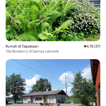
Rumah di Taipalsaari
Nilai rata-rata
4,76 (37)
Vila Blueberry di Saimaa Lakeside