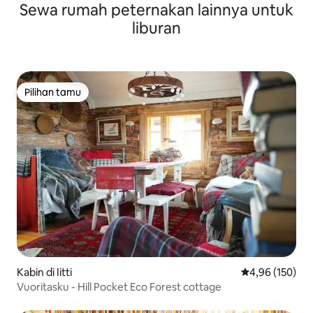
Sewa rumah peternakan lainnya untuk
liburan
Pilihan tamu
Pilihan tamu
Kabin di Iitti
Nilai rata-rata 
4,96 (150)
Vuoritasku - Hill Pocket Eco Forest cottage