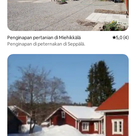
Penginapan pertanian di Miehikkälä
Nilai rata-r
5,0 (4)
Penginapan di peternakan di Seppälä.