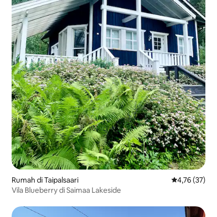
Rumah di Taipalsaari
Nilai rata-rata
4,76 (37)
Vila Blueberry di Saimaa Lakeside