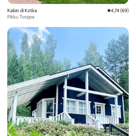
Kabin di Kotka
Nilai rata-rata
4,74 (69)
Pikku Torppa