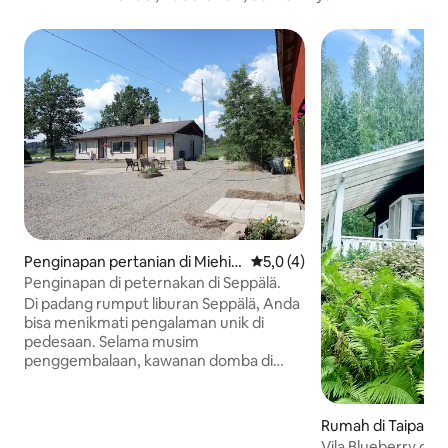
Penginapan pertanian di Miehik
Nilai rata-rata 5,0 dari 5, 4 ul
5,0 (4)
kälä
Penginapan di peternakan di Seppälä.
Di padang rumput liburan Seppälä, Anda
bisa menikmati pengalaman unik di
pedesaan. Selama musim
penggembalaan, kawanan domba di
peternakan sedang menunggu untuk
menggaruk. Jika Anda ingin terlibat
dalam pengelolaan domba dan padang
Rumah di Taipalsaa
rumput, pedesaan tidak pernah
Vila Blueberry di 