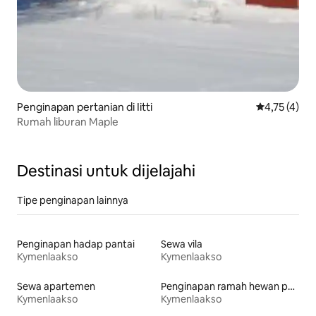
Penginapan pertanian di Iitti
Nilai rata-ra
4,75 (4)
Rumah liburan Maple
Destinasi untuk dijelajahi
Tipe penginapan lainnya
Penginapan hadap pantai
Sewa vila
Kymenlaakso
Kymenlaakso
Sewa apartemen
Penginapan ramah hewan peliharaan
Kymenlaakso
Kymenlaakso