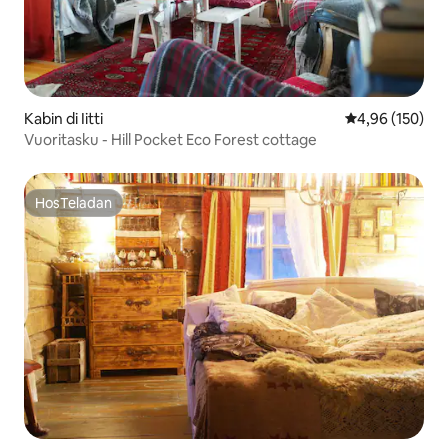
Kabin di Iitti
Nilai rata-rata 
4,96 (150)
Vuoritasku - Hill Pocket Eco Forest cottage
HosTeladan
HosTeladan