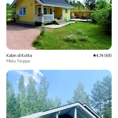
Kabin di Kotka
Nilai rata-rata
4,74 (69)
Pikku Torppa