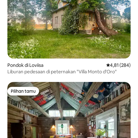
Pondok di Loviisa
Nilai rata-rata 
4,81 (284)
Liburan pedesaan di peternakan "Villa Monto d'Oro"
Pilihan tamu
Pilihan tamu