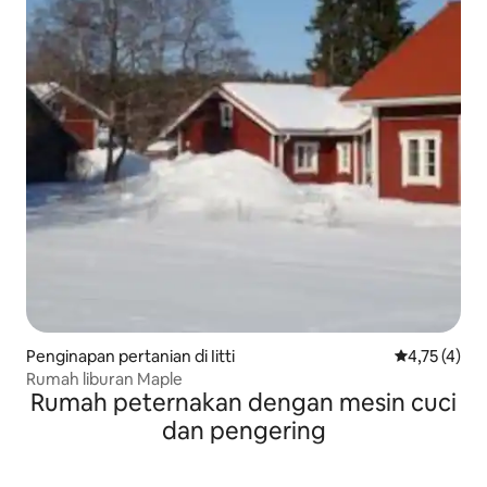
Penginapan pertanian di Iitti
Nilai rata-ra
4,75 (4)
Rumah liburan Maple
Rumah peternakan dengan mesin cuci
dan pengering