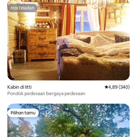
HosTeladan
HosTeladan
Kabin di Iitti
Nilai rata-rata 
4,89 (340)
Pondok pedesaan bergaya pedesaan
Pilihan tamu
Pilihan tamu