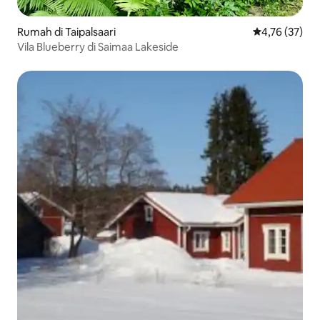
Rumah di Taipalsaari
Nilai rata-rata
4,76 (37)
Vila Blueberry di Saimaa Lakeside