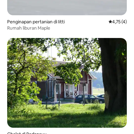
Penginapan pertanian di Iitti
Nilai rata-ra
4,75 (4)
Rumah liburan Maple