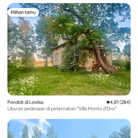
Pilihan tamu
Pilihan tamu
Pondok di Loviisa
Nilai rata-rata 
4,81 (284)
Liburan pedesaan di peternakan "Villa Monto d'Oro"