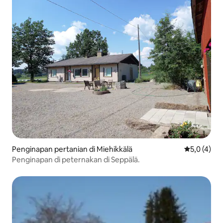
Penginapan pertanian di Miehikkälä
Nilai rata-r
5,0 (4)
Penginapan di peternakan di Seppälä.