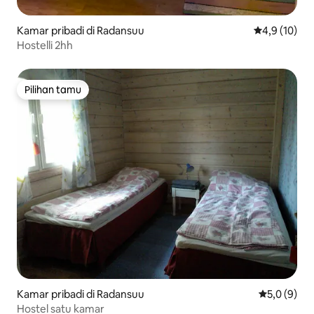
Kamar pribadi di Radansuu
Nilai rata-rat
4,9 (10)
Hostelli 2hh
Pilihan tamu
Pilihan tamu
Kamar pribadi di Radansuu
Nilai rata-r
5,0 (9)
Hostel satu kamar