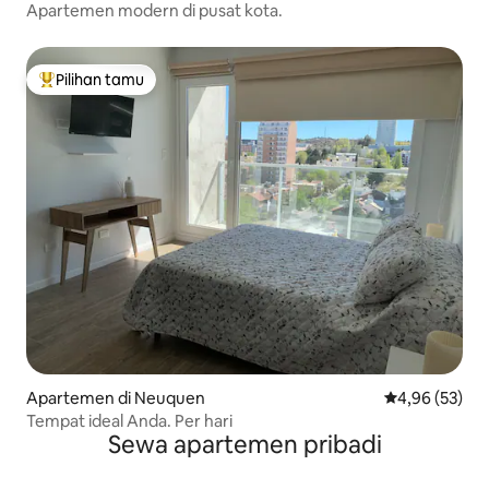
Apartemen modern di pusat kota.
Pilihan tamu
Pilihan tamu terpopuler
Apartemen di Neuquen
Nilai rata-rata
4,96 (53)
Tempat ideal Anda. Per hari
Sewa apartemen pribadi