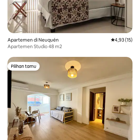
Apartemen di Neuquén
Nilai rata-rata
4,93 (15)
Apartemen Studio 48 m2
Pilihan tamu
Pilihan tamu