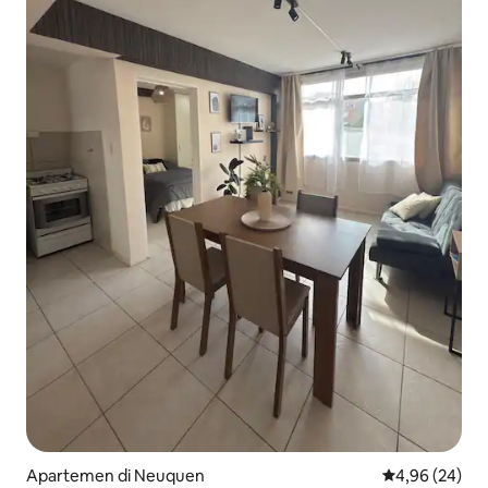
Apartemen di Neuquen
Nilai rata-rata
4,96 (24)