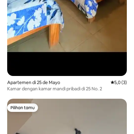
Apartemen di 25 de Mayo
Nilai rata-r
5,0 (3)
Kamar dengan kamar mandi pribadi di 25 No. 2
Pilihan tamu
Pilihan tamu