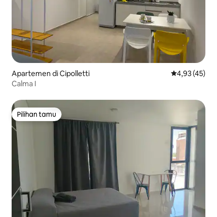
Apartemen di Cipolletti
Nilai rata-rata
4,93 (45)
Calma I
Pilihan tamu
Pilihan tamu