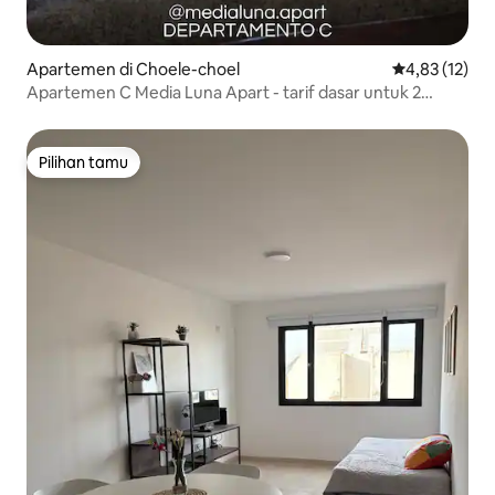
Apartemen di Choele-choel
Nilai rata-rata
4,83 (12)
Apartemen C Media Luna Apart - tarif dasar untuk 2
orang
Pilihan tamu
Pilihan tamu