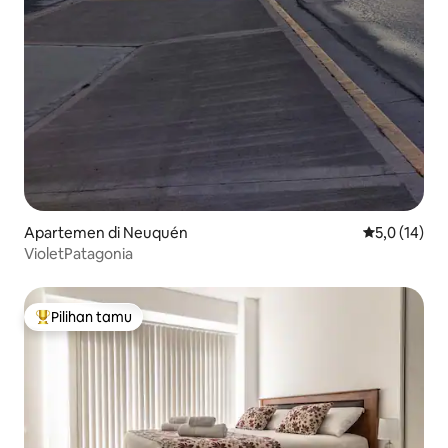
Apartemen di Neuquén
Nilai rata-ra
5,0 (14)
VioletPatagonia
Pilihan tamu
Pilihan tamu terpopuler