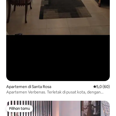
Apartemen di Santa Rosa
Nilai rata-rat
5,0 (60)
Apartemen Verbenas. Terletak di pusat kota, dengan
garasi.
Pilihan tamu
Pilihan tamu