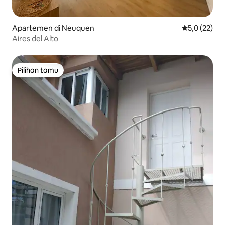
Apartemen di Neuquen
Nilai rata-rat
5,0 (22)
Aires del Alto
Pilihan tamu
Pilihan tamu