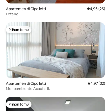
Apartemen di Cipolletti
Nilai rata-rata
4,96 (26)
Loteng
Pilihan tamu
Pilihan tamu
Apartemen di Cipolletti
Nilai rata-rata
4,97 (32)
Monoambiente Acacias II.
Pilihan tamu
Pilihan tamu