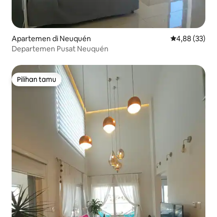
Apartemen di Neuquén
Nilai rata-rata
4,88 (33)
Departemen Pusat Neuquén
Pilihan tamu
Pilihan tamu