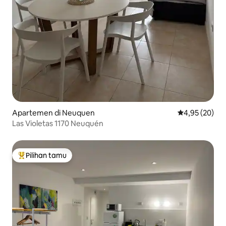
Apartemen di Neuquen
Nilai rata-rata
4,95 (20)
Las Violetas 1170 Neuquén
Pilihan tamu
Pilihan tamu terpopuler