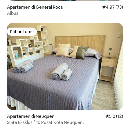
Apartemen di General Roca
Nilai rata-rata
4,97 (73)
Albus
Pilihan tamu
Pilihan tamu
Apartemen di Neuquen
Nilai rata-ra
5,0 (12)
Suite Eksklusif 10 Pusat Kota Neuquén.