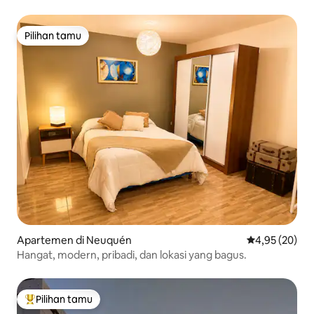
Pilihan tamu
Pilihan tamu
Apartemen di Neuquén
Nilai rata-rata
4,95 (20)
Hangat, modern, pribadi, dan lokasi yang bagus.
Pilihan tamu
Pilihan tamu terpopuler