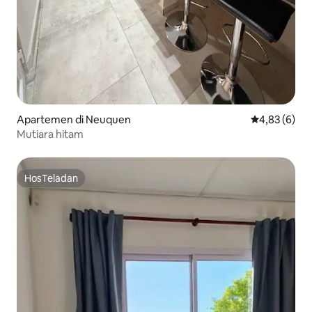
Apartemen di Neuquen
Nilai rata-rat
4,83 (6)
Mutiara hitam
HosTeladan
HosTeladan