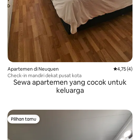
Apartemen di Neuquen
Nilai rata-ra
4,75 (4)
Check-in mandiri dekat pusat kota
Sewa apartemen yang cocok untuk
keluarga
Pilihan tamu
Pilihan tamu