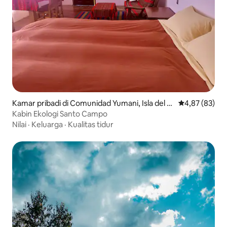
Kamar pribadi di Comunidad Yumani, Isla del S
Nilai rata-rata
4,87 (83)
ol
Kabin Ekologi Santo Campo
Nilai
·
Keluarga
·
Kualitas tidur