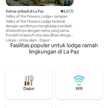
memiliki 4 kamar t
mandi. Setiap kama
tempat tidur. Villa
Kamar pribadi di La Paz
Nilai rata-rata 5,0 dari 5, 7 ul
5,0 (7)
aktivitas dan temp
Valley of the Flowers Lodge+ sarapan
unik dan istimewa
Valley of the Flowers Lodge terletak
dengan sendirinya menghadap Lembah
di bawahnya dengan nama yang sama.
Pondok ini penuh cita rasa dihias dengan
tekstil Andes. Tempat ini bisa
Lokasi
·
Lintas alam
·
Dapur
menampung 4 orang dengan double
Fasilitas populer untuk lodge ramah
bed besar dan 2 bed single, semuanya
lingkungan di La Paz
dengan selimut bulu yang nyaman. Di
luarnya terdapat area berumput yang
luas dengan hammock untuk bersantai,
mengamati burung dan menikmati
pemandangan viscachas liar yang
berjalan - jalan di sore hari dan ada
perapian untuk menikmati malam yang
penuh bintang.
Dapur
Wifi