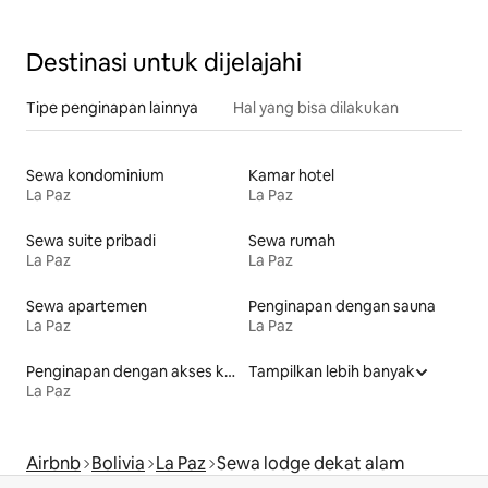
Destinasi untuk dijelajahi
Tipe penginapan lainnya
Hal yang bisa dilakukan
Sewa kondominium
Kamar hotel
La Paz
La Paz
Sewa suite pribadi
Sewa rumah
La Paz
La Paz
Sewa apartemen
Penginapan dengan sauna
La Paz
La Paz
Penginapan dengan akses ke danau
Tampilkan lebih banyak
La Paz
Airbnb
Bolivia
La Paz
Sewa lodge dekat alam