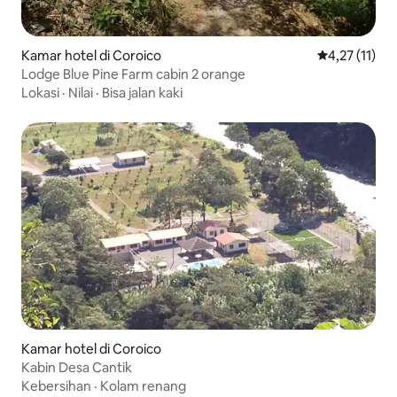
Kamar hotel di Coroico
Nilai rata-rat
4,27 (11)
Lodge Blue Pine Farm cabin 2 orange
Lokasi
·
Nilai
·
Bisa jalan kaki
Kamar hotel di Coroico
Kabin Desa Cantik
Kebersihan
·
Kolam renang