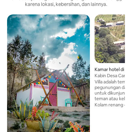
karena lokasi, kebersihan, dan lainnya.
Kamar hotel di Co
Kabin Desa Cantik
Villa adalah tempat
pegunungan dan su
untuk dikunjungi
teman atau keluar
tempat, sungai, 
Kolam renang
·
Ke
ketenangan, keda
kelembaban. (Yung
hutan berbukit, h
ini memiliki 4 kabi