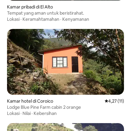
Kamar pribadi di El Alto
Tempat yang aman untuk beristirahat.
Lokasi
·
Keramahtamahan
·
Kenyamanan
Kamar hotel di Coroico
Nilai rata-rat
4,27 (11)
Lodge Blue Pine Farm cabin 2 orange
Lokasi
·
Nilai
·
Kebersihan