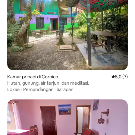
Kamar pribadi di Coroico
Nilai rata-r
5,0 (7)
Hutan, gunung, air terjun, dan meditasi.
Lokasi
·
Pemandangan
·
Sarapan