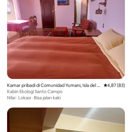
Kamar pribadi di Comunidad Yumani, Isla del S
Nilai rata-rata
4,87 (83)
ol
Kabin Ekologi Santo Campo
Nilai
·
Lokasi
·
Bisa jalan kaki