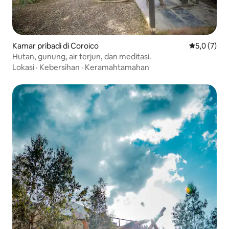
Kamar pribadi di Coroico
Nilai rata-r
5,0 (7)
Hutan, gunung, air terjun, dan meditasi.
Lokasi
·
Kebersihan
·
Keramahtamahan