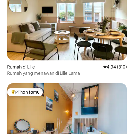
Rumah di Lille
Nilai rata-rata 
4,94 (310)
Rumah yang menawan di Lille Lama
Pilihan tamu
Pilihan tamu terpopuler