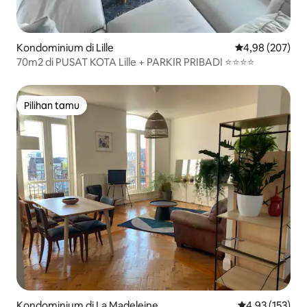
Kondominium di Lille
Nilai rata-rata 
4,98 (207)
70m2 di PUSAT KOTA Lille + PARKIR PRIBADI ⭐️⭐️⭐️⭐️
Pilihan tamu
Pilihan tamu
Kondominium di La Madeleine
Nilai rata-rata 
4,93 (153)