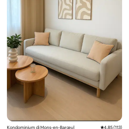
Kondominium di Mons-en-Barœul
Nilai rata-rata 
4,85 (113)