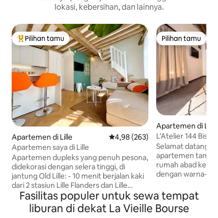
lokasi, kebersihan, dan lainnya.
Pilihan tamu
Pilihan tamu
Pilihan tamu terpopuler
Pilihan tamu
Apartemen di Lille
L'Atelier 144 Bis:
Apartemen di Lille
Nilai rata-rata 4,98 dari 5, 263 ul
4,98 (263)
Sauna
Selamat datang di A
Apartemen saya di Lille
apartemen tamu 
Apartemen dupleks yang penuh pesona,
rumah abad ke-18,
didekorasi dengan selera tinggi, di
dengan warna-warna Lill
jantung Old Lille: - 10 menit berjalan kaki
tengah kota, Rue 
dari 2 stasiun Lille Flanders dan Lille
hanya perlu berke
Fasilitas populer untuk sewa tempat
Europe - 10 menit berjalan kaki dari
300 m dari Gare Li
Metro Rihour atau Metro Lille Flandre - 5
liburan di dekat La Vieille Bourse
Place, dan Musée 
menit berjalan kaki dari Grand Place - 1,5