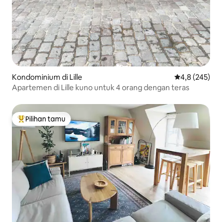
Kondominium di Lille
Nilai rata-rata
4,8 (245)
Apartemen di Lille kuno untuk 4 orang dengan teras
Pilihan tamu
Pilihan tamu terpopuler