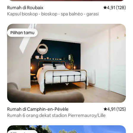
Rumah di Roubaix
Nilai rata-rata 
4,91 (128)
Kapsul bioskop - bioskop - spa balnéo - garasi
Pilihan tamu
Pilihan tamu
Rumah di Camphin-en-Pévèle
Nilai rata-rata 
4,91 (125)
Rumah 6 orang dekat stadion Pierremauroy/Lille