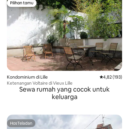
Pilihan tamu
Pilihan tamu
Kondominium di Lille
Nilai rata-rata 
4,82 (193)
Ketenangan Voltaire di Vieux Lille
Sewa rumah yang cocok untuk
keluarga
HosTeladan
HosTeladan