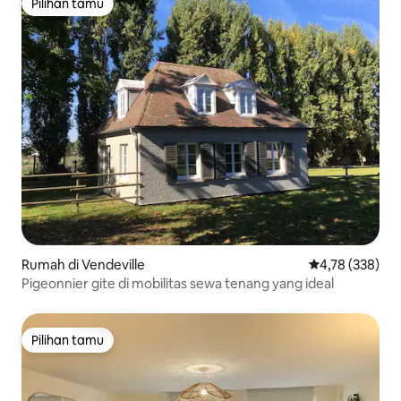
Pilihan tamu
Pilihan tamu
Rumah di Vendeville
Nilai rata-rata 
4,78 (338)
Pigeonnier gite di mobilitas sewa tenang yang ideal
Pilihan tamu
Pilihan tamu