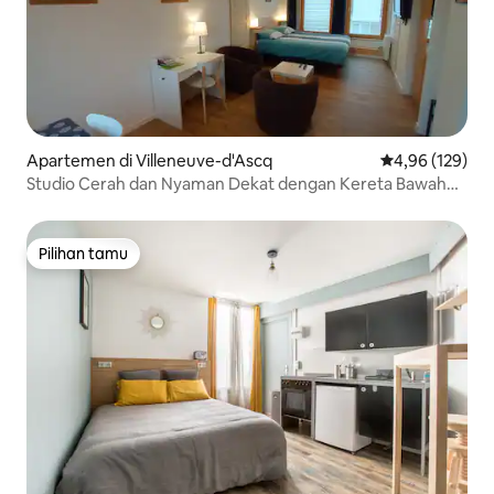
Apartemen di Villeneuve-d'Ascq
Nilai rata-rata 
4,96 (129)
Studio Cerah dan Nyaman Dekat dengan Kereta Bawah
Tanah
Pilihan tamu
Pilihan tamu