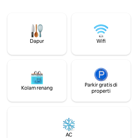
m dari Palais des 
km (20 menit berjalan kaki) dari Zénith
Parkir berjarak 50
de Lille - 12 km dari Grand Stade Pierre
dengan stasiun pe
Mauroy di Villeneuve -d'Ascq (15 menit
Sempurna untuk li
dengan mobil atau 40 menit dengan
dan santai di Lill
metro) - 12km dari bandara Lille - Lesquin
inframerah pribad
Parkir bawah tanah, sepeda V'Lille, bus,...
perjalanan bisnis.
semuanya ada di dekat sini.
Dapur
Wifi
Parkir gratis di
Kolam renang
properti
AC