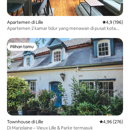
Apartemen di Lille
Nilai rata-rata
4,9 (196)
Apartemen 2 kamar tidur yang menawan di pusat kota
Lille
Pilihan tamu
Pilihan tamu
Townhouse di Lille
Nilai rata-rata 
4,96 (276)
Di Marjolaine – Vieux Lille & Parkir termasuk