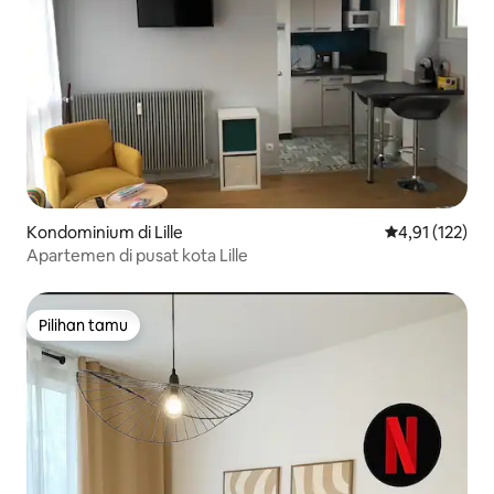
Kondominium di Lille
Nilai rata-rata 
4,91 (122)
Apartemen di pusat kota Lille
Pilihan tamu
Pilihan tamu