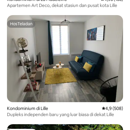
Apartemen Art Deco, dekat stasiun dan pusat kota Lille
HosTeladan
HosTeladan
Kondominium di Lille
Nilai rata-rata
4,9 (508)
Dupleks independen baru yang luar biasa di dekat Lille