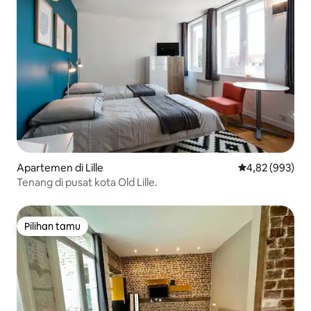
Apartemen di Lille
Nilai rata-rata 
4,82 (993)
Tenang di pusat kota Old Lille.
Pilihan tamu
Pilihan tamu