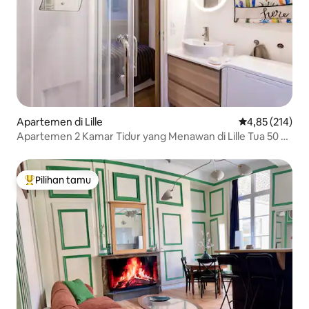
Apartemen di Lille
Nilai rata-rata 
4,85 (214)
Apartemen 2 Kamar Tidur yang Menawan di Lille Tua 50 m
dari Grand Place
Pilihan tamu
Pilihan tamu terpopuler