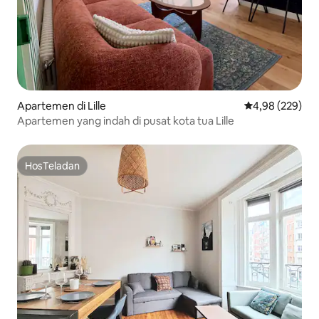
Apartemen di Lille
Nilai rata-rata 
4,98 (229)
Apartemen yang indah di pusat kota tua Lille
HosTeladan
HosTeladan