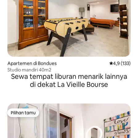
Apartemen di Bondues
Nilai rata-rata
4,9 (133)
Studio mandiri 40m2
Sewa tempat liburan menarik lainnya
di dekat La Vieille Bourse
Pilihan tamu
Pilihan tamu