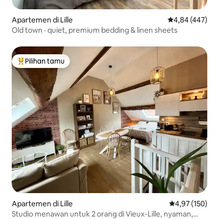
Apartemen di Lille
Nilai rata-rata 
4,84 (447)
Old town · quiet, premium bedding & linen sheets
Pilihan tamu
Pilihan tamu terpopuler
Apartemen di Lille
Nilai rata-rata 
4,97 (150)
Studio menawan untuk 2 orang di Vieux-Lille, nyaman,