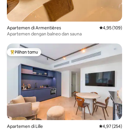
Apartemen di Armentières
Nilai rata-rata 
4,95 (109)
Apartemen dengan balneo dan sauna
Pilihan tamu
Pilihan tamu terpopuler
Apartemen di Lille
Nilai rata-rata 
4,97 (254)