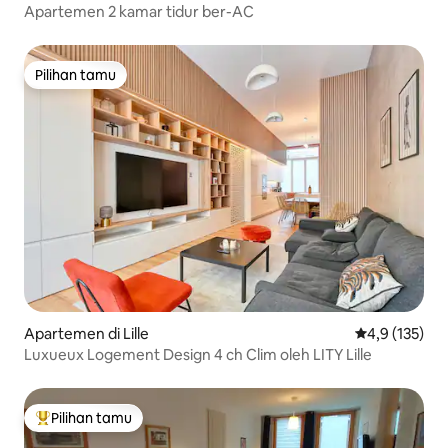
Apartemen 2 kamar tidur ber-AC
Pilihan tamu
Pilihan tamu
Apartemen di Lille
Nilai rata-rata
4,9 (135)
Luxueux Logement Design 4 ch Clim oleh LITY Lille
Pilihan tamu
Pilihan tamu terpopuler