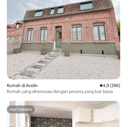
Rumah di Avelin
Nilai rata-rata
4,9 (296)
Rumah yang direnovasi dengan pesona yang luar biasa
HosTeladan
HosTeladan