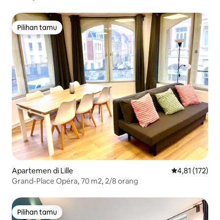
Pilihan tamu
Pilihan tamu
Apartemen di Lille
Nilai rata-rata 
4,81 (172)
Grand-Place Opéra, 70 m2, 2/8 orang
Pilihan tamu
Pilihan tamu