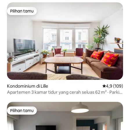
Pilihan tamu
Pilihan tamu
Kondominium di Lille
Nilai rata-rata
4,9 (109)
Apartemen 3 kamar tidur yang cerah seluas 62 m² · Parkir
pribadi · Metro 6 menit
Pilihan tamu
Pilihan tamu