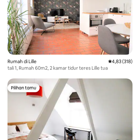
Rumah di Lille
Nilai rata-rata 
4,83 (318)
tali 1, Rumah 60m2, 2 kamar tidur teres Lille tua
Pilihan tamu
Pilihan tamu