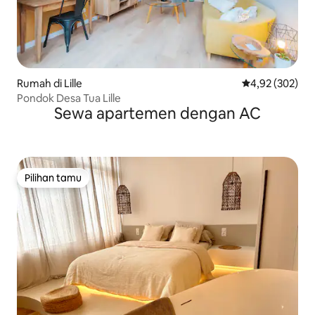
Rumah di Lille
Nilai rata-rata 
4,92 (302)
Pondok Desa Tua Lille
Sewa apartemen dengan AC
Pilihan tamu
Pilihan tamu