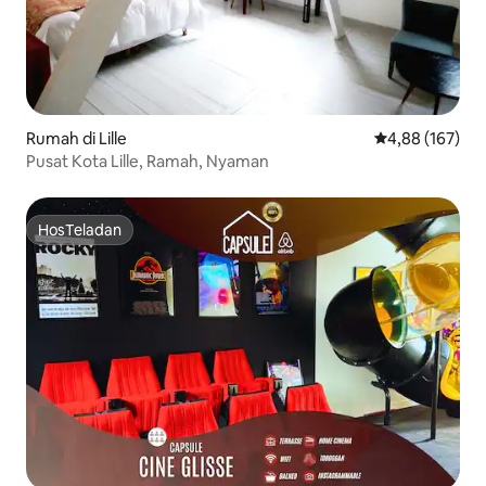
Rumah di Lille
Nilai rata-rata 
4,88 (167)
Pusat Kota Lille, Ramah, Nyaman
HosTeladan
HosTeladan