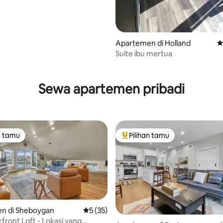
Apartemen di Holland
N
Suite ibu mertua
 5, 119 ulasan
Sewa apartemen pribadi
n tamu
Pilihan tamu
tamu terpopuler
Pilihan tamu terpopuler
n di Sheboygan
Nilai rata-rata 5 dari 5, 35 ulasan
5 (35)
front Loft - Lokasi yang