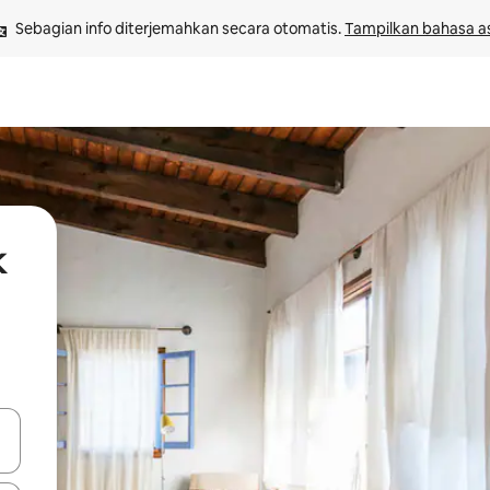
Sebagian info diterjemahkan secara otomatis. 
Tampilkan bahasa as
k
 tombol panah ke atas dan ke bawah atau jelajahi dengan sentuhan at