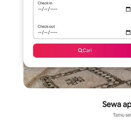
Check-in
Check-out
Cari
Sewa ap
Tamu set