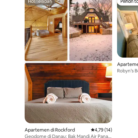
HosTeladan
Pilihan 
HosTeladan
Pilihan 
Aparteme
Robyn’s B
Apartemen di Rockford
Nilai rata-rata 4,79 dar
4,79 (14)
Geodome di Danau: Bak Mandi Air Panas,