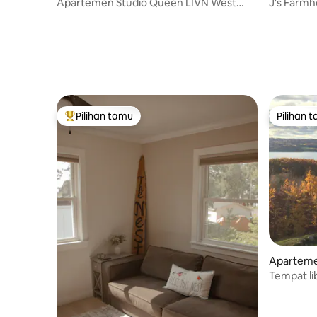
Apartemen Studio Queen LIVN West
J's Farmh
Loop Chicago
tidur.
Pilihan tamu
Pilihan 
Pilihan tamu terpopuler
Pilihan 
Apartemen
Tempat li
dengan a