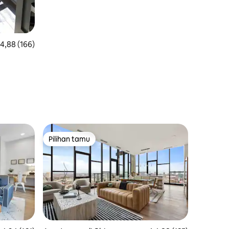
ilai rata-rata 4,88 dari 5, 166 ulasan
4,88 (166)
Pilihan tamu
Pilihan tamu