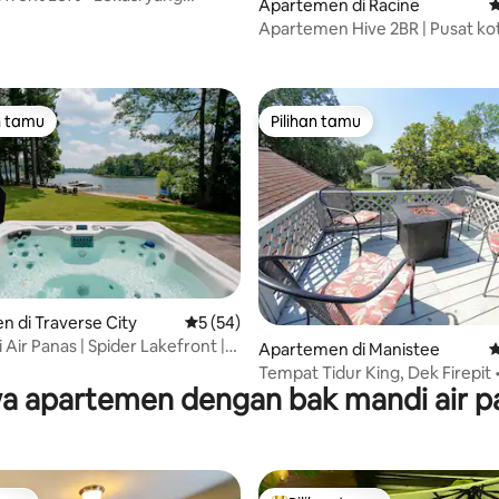
Apartemen di Racine
N
i 5, 22 ulasan
Apartemen Hive 2BR | Pusat ko
tempat parkir
n tamu
Pilihan tamu
tamu terpopuler
Pilihan tamu
5, 176 ulasan
 di Traverse City
Nilai rata-rata 5 dari 5, 54 ulasan
5 (54)
Air Panas | Spider Lakefront |
Apartemen di Manistee
N
ach | Pemandangan!
Tempat Tidur King, Dek Firepit •
a apartemen dengan bak mandi air p
kaki ke Pantai & Pusat Kota