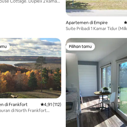
ouse Cottage. Duplex 2 kamar
Apartemen di Empire
N
Suite Pribadi 1 Kamar Tidur (Mil
Chocolate) di GDC
tamu
Pilihan tamu
tamu
Pilihan tamu
 di Frankfort
Nilai rata-rata 4,91 dari 5, 112 ulasan
4,91 (112)
buran di North Frankfort
kses ke danau