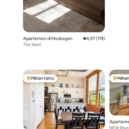
Apartemen di Muskegon
Nilai rata-rata 4,97 dari
4,97 (119)
The Nest
Pilihan tamu
Piliha
Pilihan tamu terpopuler
Pilihan 
Aparteme
NEW River