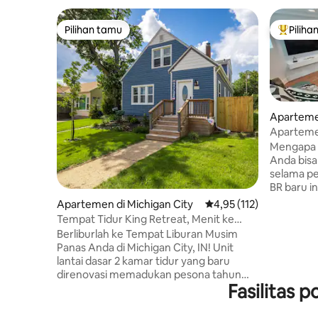
Pilihan tamu
Piliha
Pilihan tamu
Pilihan 
Aparteme
Apartemen
Kenyaman
Mengapa m
Mandi Sp
Anda bis
selama pe
BR baru i
elegan da
Apartemen di Michigan City
Nilai rata-rata 4,95 dari
4,95 (112)
membuat 
Tempat Tidur King Retreat, Menit ke
memuaskan
Pantai & Dunes
Berliburlah ke Tempat Liburan Musim
ujung jar
Panas Anda di Michigan City, IN! Unit
mandi me
lantai dasar 2 kamar tidur yang baru
yang sang
direnovasi memadukan pesona tahun
dengan t
Fasilitas 
1940-an dengan kenyamanan modern
tidur sia
(TV 70", perapian listrik). Sangat cocok
tidur tota
untuk keluarga yang berlibur, penjelajah