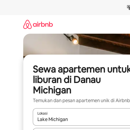
Lewatkan,
langsung
lihat
konten
Sewa apartemen untu
liburan di Danau
Michigan
Temukan dan pesan apartemen unik di Airbnb
Lokasi
Jika hasil yang dicari tersedia, telusuri dengan