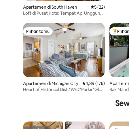
fantastis
Apartemen di South Haven
Nilai rata-rata 5 dar
5 (22)
Loft di Pusat Kota: Tempat Api Unggun,
Kolam Renang/Bak Mandi Air Panas,
Bioskop, Gym
Pilihan tamu
Piliha
Pilihan tamu
Pilihan 
Apartemen di Michigan City
Nilai rata-rata 4,89 dari 
4,89 (176)
Apartemen
Heart of Historical Dist.*W/D*Parkir*Gl
Bak Mandi 
Shower #3
Sandy Be
Sew