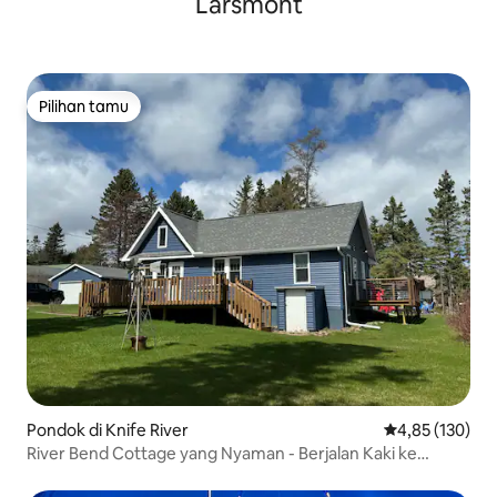
Larsmont
Pilihan tamu
Pilihan tamu
Pondok di Knife River
Nilai rata-rata 
4,85 (130)
River Bend Cottage yang Nyaman - Berjalan Kaki ke
Pantai/Marina