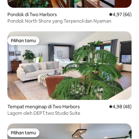
Pondok di Two Harbors
Nilai rata-rata
4,97 (66)
Pondok North Shore yang Terpencil dan Nyaman
Pilihan tamu
Pilihan tamu
Tempat menginap di Two Harbors
Nilai rata-rata
4,98 (48)
Lagom oleh DEPT.two Studio Suite
Pilihan tamu
Pilihan tamu