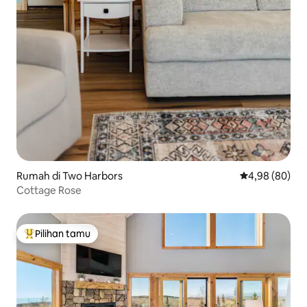
Rumah di Two Harbors
Nilai rata-rata
4,98 (80)
Cottage Rose
Pilihan tamu
Pilihan tamu terpopuler