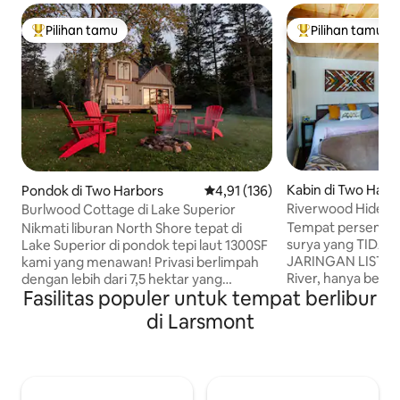
Pilihan tamu
Pilihan tamu
Pilihan tamu terpopuler
Pilihan tamu terp
Kabin di Two Harb
Pondok di Two Harbors
Nilai rata-rata 4,91 dari 5, 136 ul
4,91 (136)
Riverwood Hidea
Burlwood Cottage di Lake Superior
Tempat persembu
Nikmati liburan North Shore tepat di
surya yang TIDA
Lake Superior di pondok tepi laut 1300SF
JARINGAN LISTRIK 
kami yang menawan! Privasi berlimpah
River, hanya beber
dengan lebih dari 7,5 hektar yang
Fasilitas populer untuk tempat berlibur
Harbors, Minnesota. TIDAK ADA
menampilkan anak sungai yang
JALAN dan LISTRI
mengoceh, jalur berkelok - kelok melalui
di Larsmont
MEMILIKI WI - FI. 
pepohonan yang menjulang tinggi, dan
kulkas propana d
lebih dari 200'garis pantai. Dibangun
Tenaga surya dig
pada tahun 1955, pondok ini telah
dan beberapa soke
direnovasi dengan cermat, di dalam dan
tungku untuk pem
di luar, untuk menyoroti fitur asli dan