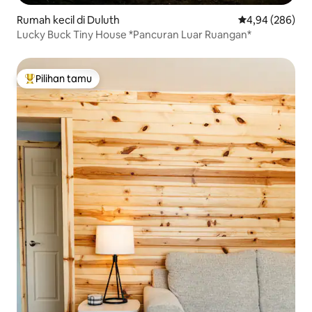
Rumah kecil di Duluth
Nilai rata-rata 
4,94 (286)
Lucky Buck Tiny House *Pancuran Luar Ruangan*
Pilihan tamu
Pilihan tamu terpopuler