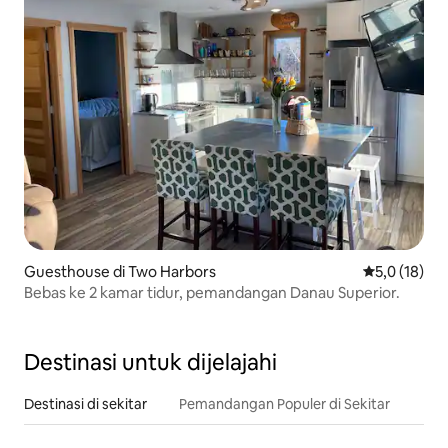
Guesthouse di Two Harbors
Nilai rata-ra
5,0 (18)
Bebas ke 2 kamar tidur, pemandangan Danau Superior.
Destinasi untuk dijelajahi
Destinasi di sekitar
Pemandangan Populer di Sekitar