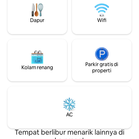
adalah rumah lua
lingkungan yang luar biasa. Bawa anak-
kendi air minum. 
anak Anda berenang di danau, nikmati
tangan dan piring 
api unggun di halaman belakang,
Dapur
Wifi
menyediakan kopi
berpetualang untuk aktivitas musiman,
pour over, piring
atau menginap dan mengagumi
kayu bakar.
pemandangan!
Parkir gratis di
Kolam renang
properti
AC
Tempat berlibur menarik lainnya di