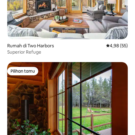
Rumah di Two Harbors
Nilai rata-rata
4,98 (55)
Superior Refuge
Pilihan tamu
Pilihan tamu