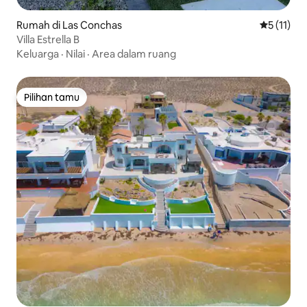
Rumah di Las Conchas
Nilai rata-
5 (11)
Villa Estrella B
Keluarga
·
Nilai
·
Area dalam ruang
Pilihan tamu
Pilihan tamu