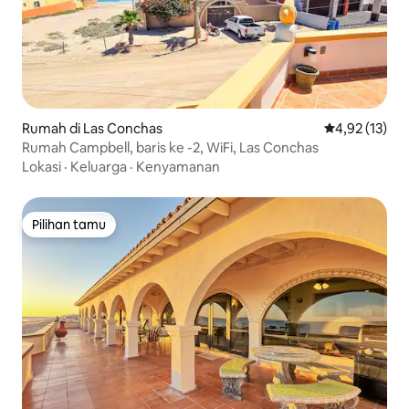
Rumah di Las Conchas
Nilai rata-rata
4,92 (13)
Rumah Campbell, baris ke -2, WiFi, Las Conchas
Lokasi
·
Keluarga
·
Kenyamanan
Pilihan tamu
Pilihan tamu