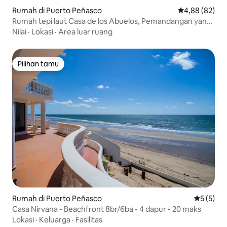
Rumah di Puerto Peñasco
Nilai rata-rata
4,88 (82)
Rumah tepi laut Casa de los Abuelos, Pemandangan yang
luar biasa!
Nilai
·
Lokasi
·
Area luar ruang
Pilihan tamu
Pilihan tamu
Rumah di Puerto Peñasco
Nilai rata
5 (5)
Casa Nirvana - Beachfront 8br/6ba - 4 dapur - 20 maks
Lokasi
·
Keluarga
·
Fasilitas