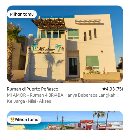
Pilihan tamu
Pilihan tamu
Rumah di Puerto Peñasco
Nilai rata-rata
4,93 (75)
MI AMOR – Rumah 4 BR/4BA Hanya Beberapa Langkah
Dari Pantai
Keluarga
·
Nilai
·
Akses
Pilihan tamu
Pilihan tamu terpopuler