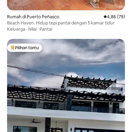
Rumah di Puerto Peñasco
Nilai rata-rata
4,86 (79)
Beach Haven. Hidup tepi pantai dengan 5 kamar tidur
Keluarga
·
Nilai
·
Pantai
Pilihan tamu
Pilihan tamu terpopuler