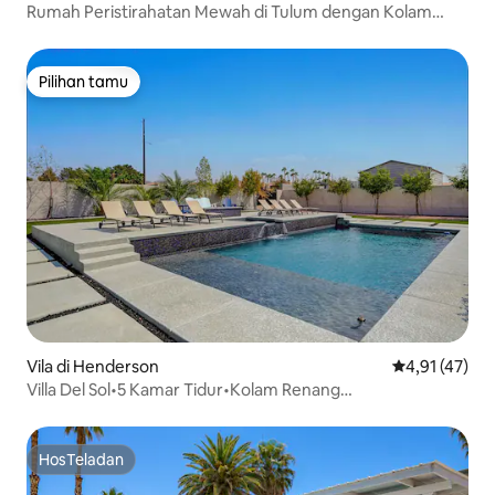
Rumah Peristirahatan Mewah di Tulum dengan Kolam
Renang dan Gym 8 menit ke Pantai Sleep 10
Pilihan tamu
Pilihan tamu
Vila di Henderson
Nilai rata-rata
4,91 (47)
Villa Del Sol•5 Kamar Tidur•Kolam Renang
Pribadi•Spa•Permainan•Kapasitas 12 Orang
HosTeladan
HosTeladan