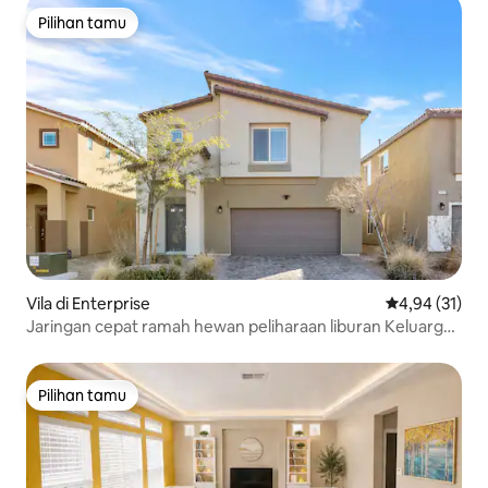
Pilihan tamu
Pilihan tamu
Vila di Enterprise
Nilai rata-rata
4,94 (31)
Jaringan cepat ramah hewan peliharaan liburan Keluarga
Modern
Pilihan tamu
Pilihan tamu