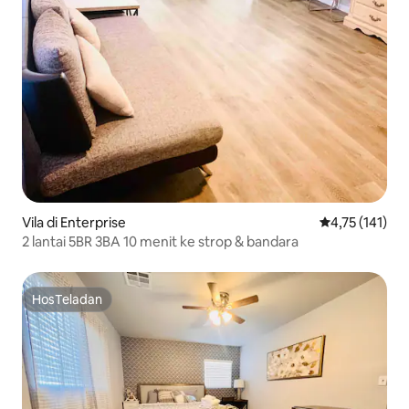
Vila di Enterprise
Nilai rata-rata
4,75 (141)
2 lantai 5BR 3BA 10 menit ke strop & bandara
HosTeladan
HosTeladan