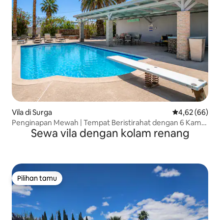
Vila di Surga
Nilai rata-rata
4,62 (66)
Penginapan Mewah | Tempat Beristirahat dengan 6 Kamar
Sewa vila dengan kolam renang
Tidur dan Kolam Renang • 10 menit ke Strip
Pilihan tamu
Pilihan tamu