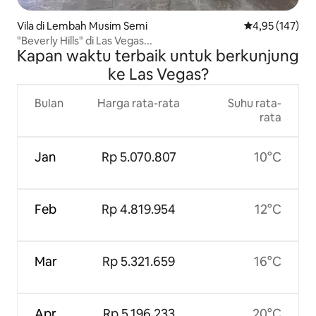
Vila di Lembah Musim Semi
Nilai rata-rata 
4,95 (147)
"Beverly Hills" di Las Vegas...
Kapan waktu terbaik untuk berkunjung
ke Las Vegas?
Bulan
Harga rata-rata
Suhu rata-
rata
Jan
Rp 5.070.807
10°C
Feb
Rp 4.819.954
12°C
Mar
Rp 5.321.659
16°C
Apr
Rp 5.196.233
20°C