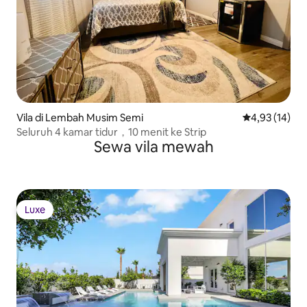
Vila di Lembah Musim Semi
Nilai rata-rata
4,93 (14)
Seluruh 4 kamar tidur，10 menit ke Strip
Sewa vila mewah
Luxe
Luxe