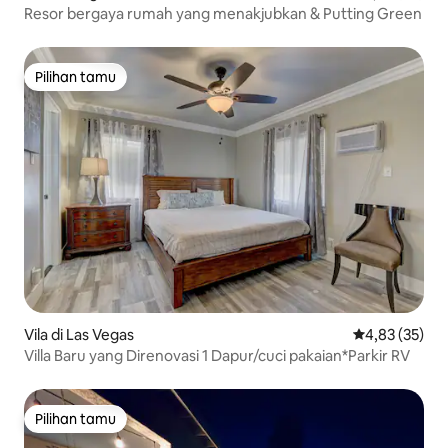
Resor bergaya rumah yang menakjubkan & Putting Green
Pilihan tamu
Pilihan tamu
Vila di Las Vegas
Nilai rata-rata
4,83 (35)
Villa Baru yang Direnovasi 1 Dapur/cuci pakaian*Parkir RV
Pilihan tamu
Pilihan tamu