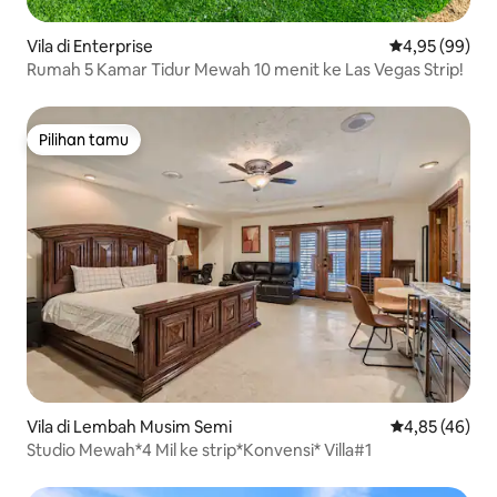
Vila di Enterprise
Nilai rata-rata
4,95 (99)
Rumah 5 Kamar Tidur Mewah 10 menit ke Las Vegas Strip!
Pilihan tamu
Pilihan tamu
Vila di Lembah Musim Semi
Nilai rata-rata
4,85 (46)
Studio Mewah*4 Mil ke strip*Konvensi* Villa#1