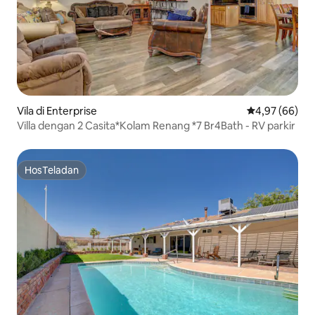
Vila di Enterprise
Nilai rata-rata
4,97 (66)
Villa dengan 2 Casita*Kolam Renang *7 Br4Bath - RV parkir
HosTeladan
HosTeladan