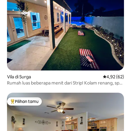
Vila di Surga
Nilai rata-rata
4,92 (62)
Rumah luas beberapa menit dari Strip! Kolam renang, spa,
dan permainan
Pilihan tamu
Pilihan tamu terpopuler