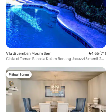
Vila di Lembah Musim Semi
Nilai rata-rata
4,65 (74)
Cinta di Taman Rahasia Kolam Renang Jacuzzi 5 menit 2
Strip
Pilihan tamu
Pilihan tamu