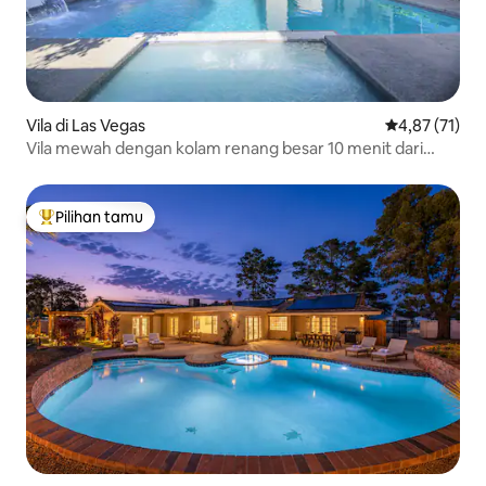
Vila di Las Vegas
Nilai rata-rata
4,87 (71)
Vila mewah dengan kolam renang besar 10 menit dari
Strip
Pilihan tamu
Pilihan tamu terpopuler