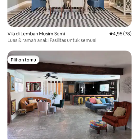
Vila di Lembah Musim Semi
Nilai rata-rata
4,95 (78)
Luas & ramah anak! Fasilitas untuk semua!
Pilihan tamu
Pilihan tamu