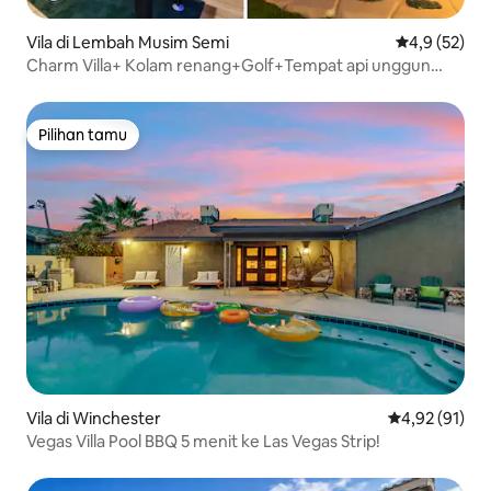
Vila di Lembah Musim Semi
Nilai rata-rat
4,9 (52)
Charm Villa+ Kolam renang+Golf+Tempat api unggun
Ruang Permainan+Karaoke
Pilihan tamu
Pilihan tamu
Vila di Winchester
Nilai rata-rata
4,92 (91)
Vegas Villa Pool BBQ 5 menit ke Las Vegas Strip!