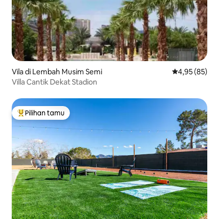
Vila di Lembah Musim Semi
Nilai rata-rata
4,95 (85)
Villa Cantik Dekat Stadion
Pilihan tamu
Pilihan tamu terpopuler