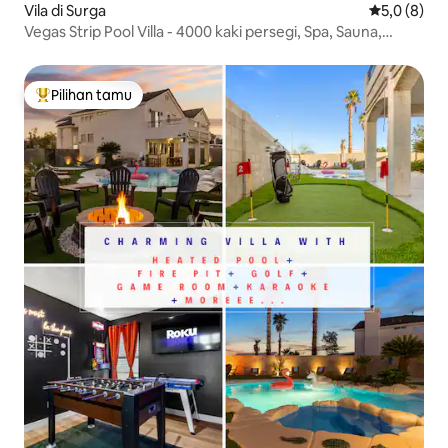
Vila di Surga
Nilai rata-r
5,0 (8)
Vegas Strip Pool Villa - 4000 kaki persegi, Spa, Sauna,
Teater
Pilihan tamu
Pilihan tamu terpopuler