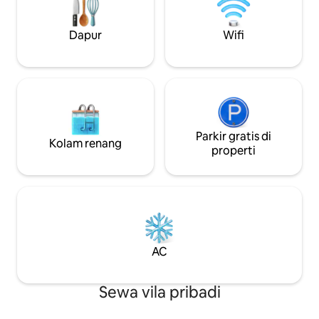
kekacauan. Oasis ini berjarak 15 menit
memastikan kemud
dari Strip atau bandara, dekat dengan
5 dan interior des
tempat hiking, bersepeda dan mendaki,
kenyamanan yang t
Dapur
Wifi
sekolah dan olahraga perguruan tinggi,
Kolam renang be
Red Rocks, Danau Mead, dan Bendungan
tidur gantung, da
Hoover. Hewan peliharaan
melengkapi masa 
diperbolehkan.
sempurna.
Parkir gratis di
Kolam renang
properti
AC
Sewa vila pribadi