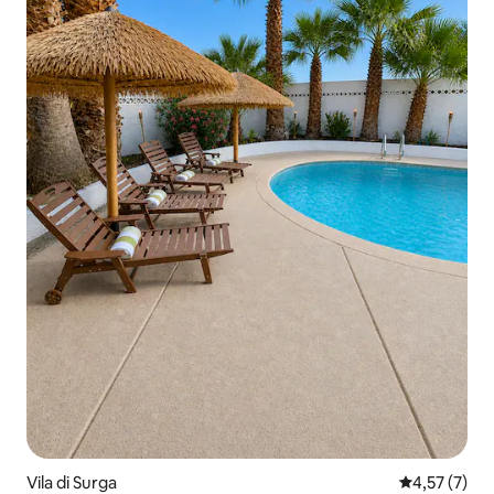
Vila di Surga
Nilai rata-rat
4,57 (7)