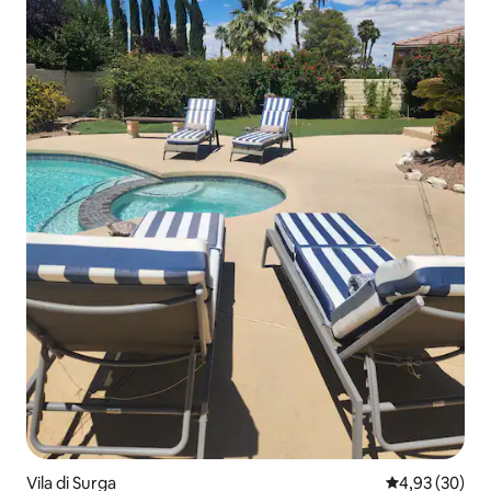
Vila di Surga
Nilai rata-rata
4,93 (30)