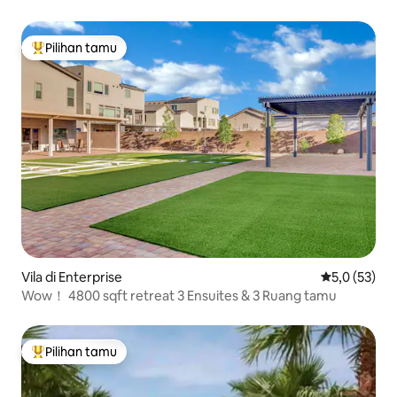
Pilihan tamu
Pilihan tamu terpopuler
Vila di Enterprise
Nilai rata-rat
5,0 (53)
Wow！ 4800 sqft retreat 3 Ensuites & 3 Ruang tamu
Pilihan tamu
Pilihan tamu terpopuler