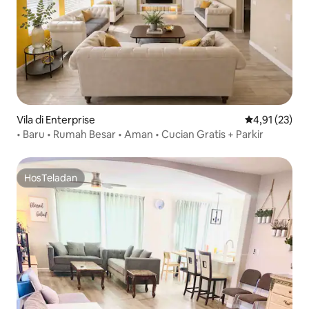
Vila di Enterprise
Nilai rata-rata
4,91 (23)
• Baru • Rumah Besar • Aman • Cucian Gratis + Parkir
HosTeladan
HosTeladan