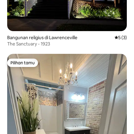
Bangunan religius di Lawrenceville
Nilai rata
5 (3)
The Sanctuary - 1923
Pilihan tamu
Pilihan tamu