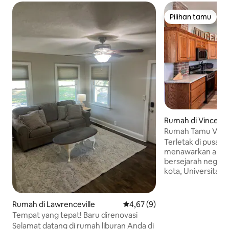
Pilihan tamu
Pilihan tamu
Rumah di Vincenn
Rumah Tamu Vinc
Terletak di pusat 
menawarkan akses
bersejarah negara 
kota, Universitas
Sakit Good Samar
Militer Indiana. D
1895 dan direnova
Rumah di Lawrenceville
Nilai rata-rata 4,67 dari 5, 9 ul
4,67 (9)
tempat ini memadu
Tempat yang tepat! Baru direnovasi
dengan pesona be
Selamat datang di rumah liburan Anda di