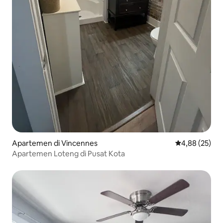
Apartemen di Vincennes
Nilai rata-rata
4,88 (25)
Apartemen Loteng di Pusat Kota