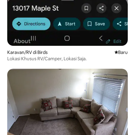
Karavan/RV di Birds
Tempat m
Baru
Lokasi Khusus RV/Camper, Lokasi Saja.