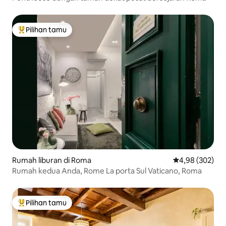
Pilihan tamu
Pilihan tamu terpopuler
Rumah liburan di Roma
Nilai rata-rata 
4,98 (302)
Rumah kedua Anda, Rome La porta Sul Vaticano, Roma
Pilihan tamu
Pilihan tamu terpopuler