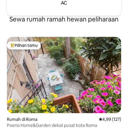
AC
Sewa rumah ramah hewan peliharaan
Pilihan tamu
Pilihan tamu terpopuler
Rumah di Roma
Nilai rata-rata 
4,99 (127)
Poerio Home&Garden dekat pusat kota Roma