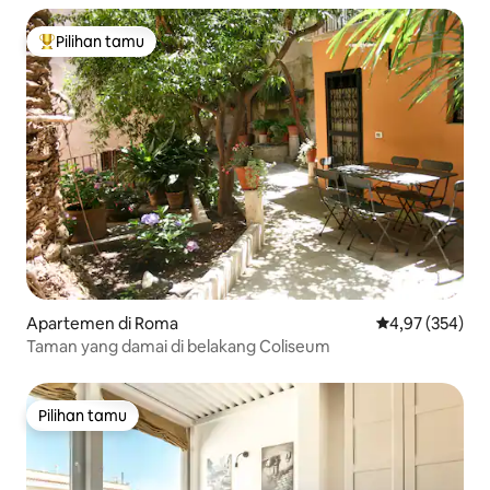
Pilihan tamu
Pilihan tamu terpopuler
Apartemen di Roma
Nilai rata-rata 
4,97 (354)
Taman yang damai di belakang Coliseum
Pilihan tamu
Pilihan tamu