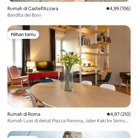
Rumah di Castell'Azzara
Nilai rata-rata 
4,99 (106)
Bandita dei Bovi
Pilihan tamu
Pilihan tamu
Rumah di Roma
Nilai rata-rata 
4,97 (210)
Rumah Luas di dekat Piazza Navona, Jalan Kaki ke Semua
Tempat