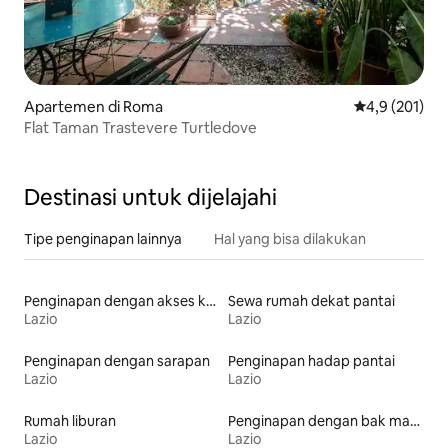
Apartemen di Roma
Nilai rata-rata
4,9 (201)
Flat Taman Trastevere Turtledove
Destinasi untuk dijelajahi
Tipe penginapan lainnya
Hal yang bisa dilakukan
Penginapan dengan akses ke pantai
Sewa rumah dekat pantai
Lazio
Lazio
Penginapan dengan sarapan
Penginapan hadap pantai
Lazio
Lazio
Rumah liburan
Penginapan dengan bak mandi air panas
Lazio
Lazio