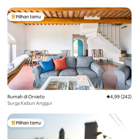
Pilihan tamu
Pilihan tamu terpopuler
Rumah di Orvieto
Nilai rata-rata 
4,99 (242)
Surga Kebun Anggur
Pilihan tamu
Pilihan tamu terpopuler