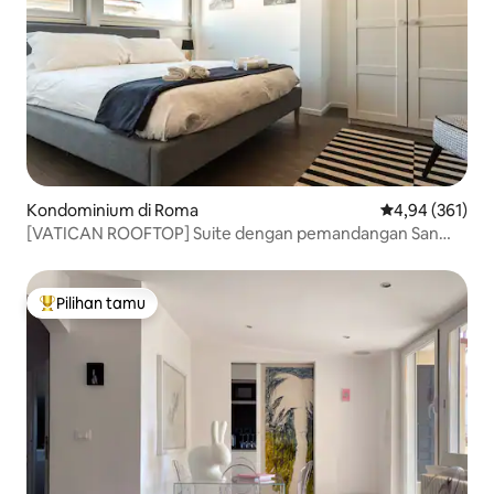
Kondominium di Roma
Nilai rata-rata 
4,94 (361)
[VATICAN ROOFTOP] Suite dengan pemandangan San
Pietro
Pilihan tamu
Pilihan tamu terpopuler