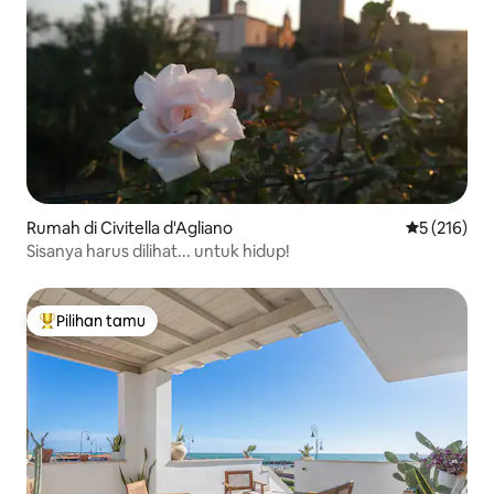
Rumah di Civitella d'Agliano
Nilai rata-ra
5 (216)
Sisanya harus dilihat... untuk hidup!
Pilihan tamu
Pilihan tamu terpopuler