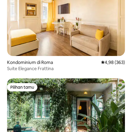
Kondominium di Roma
Nilai rata-rata 
4,98 (363)
Suite Elegance Frattina
Pilihan tamu
Pilihan tamu