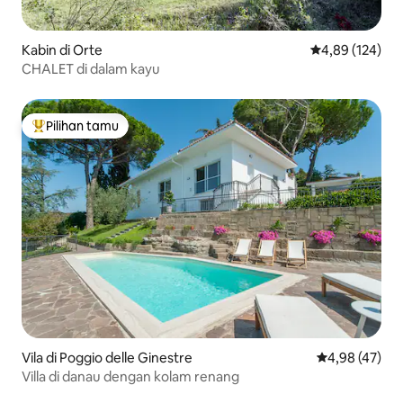
Kabin di Orte
Nilai rata-rata 
4,89 (124)
CHALET di dalam kayu
Pilihan tamu
Pilihan tamu terpopuler
Vila di Poggio delle Ginestre
Nilai rata-rata
4,98 (47)
Villa di danau dengan kolam renang