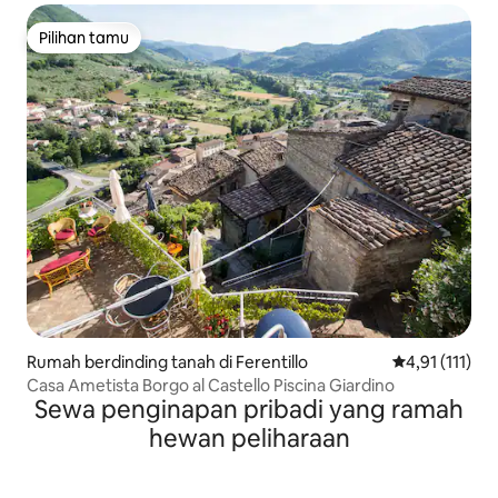
Pilihan tamu
Pilihan tamu
Rumah berdinding tanah di Ferentillo
Nilai rata-rata
4,91 (111)
Casa Ametista Borgo al Castello Piscina Giardino
Sewa penginapan pribadi yang ramah
hewan peliharaan