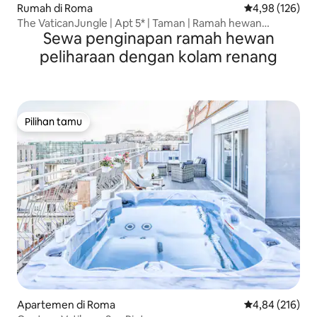
Rumah di Roma
Nilai rata-rata 
4,98 (126)
The VaticanJungle | Apt 5* | Taman | Ramah hewan
Sewa penginapan ramah hewan
peliharaan
peliharaan dengan kolam renang
Pilihan tamu
Pilihan tamu
Apartemen di Roma
Nilai rata-rata 
4,84 (216)