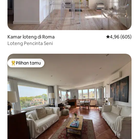
Kamar loteng di Roma
Nilai rata-rata 
4,96 (605)
Loteng Pencinta Seni
Pilihan tamu
Pilihan tamu terpopuler