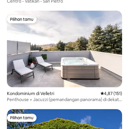
Centro - Vatikan - San Pietro
Pilihan tamu
Pilihan tamu
Kondominium di Velletri
Nilai rata-rata 
4,87 (151)
Penthouse + Jacuzzi (pemandangan panorama) di dekat
Roma.
Pilihan tamu
Pilihan tamu