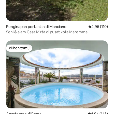
Penginapan pertanian di Manciano
Nilai rata-rata 
4,96 (110)
Seni & alam Casa Mirta di pusat kota Maremma
Pilihan tamu
Pilihan tamu
Apartemen di Roma
Nilai rata-rata 
4,94 (145)