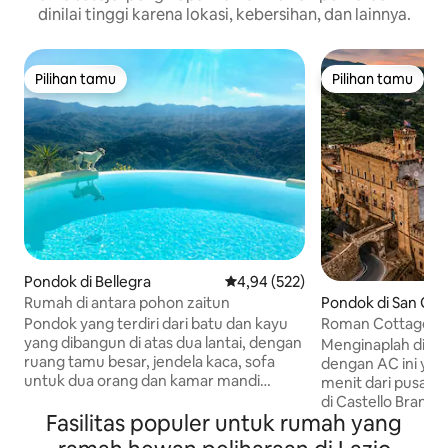
dinilai tinggi karena lokasi, kebersihan, dan lainnya.
Pilihan tamu
Pilihan tamu
Pilihan tamu
Pilihan tamu
Pondok di Bellegra
Nilai rata-rata 4,94 dari 5, 522 ul
4,94 (522)
Rumah di antara pohon zaitun
Pondok di San Gre
assola
Pondok yang terdiri dari batu dan kayu
Roman Cottage at 
yang dibangun di atas dua lantai, dengan
Nyaman di Desa
Menginaplah di C
ruang tamu besar, jendela kaca, sofa
dengan AC ini yan
untuk dua orang dan kamar mandi
menit dari pusat kota Ro
dengan sauna; di lantai dua terdapat
di Castello Brancac
kamar tidur double. Di luar ruangan,
Fasilitas populer untuk rumah yang
yang terbesar yan
terdapat taman besar dengan teras
tembok kastel ☁️🏰 Dengan dekor