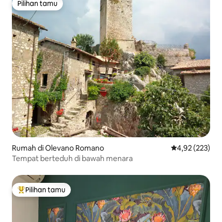
Pilihan tamu
Pilihan tamu
Rumah di Olevano Romano
Nilai rata-rata 
4,92 (223)
Tempat berteduh di bawah menara
Pilihan tamu
Pilihan tamu terpopuler