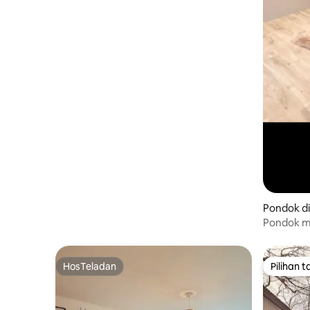
Pondok d
Pondok me
dua oran
HosTeladan
Pilihan 
HosTeladan
Pilihan 