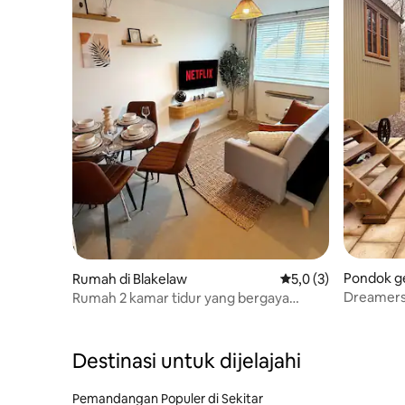
Pondok g
Rumah di Blakelaw
Nilai rata-rata 5,0 da
5,0 (3)
ey Mill
Dreamers
Rumah 2 kamar tidur yang bergaya
dengan Parkir Gratis | Muat 5 orang
Destinasi untuk dijelajahi
Pemandangan Populer di Sekitar