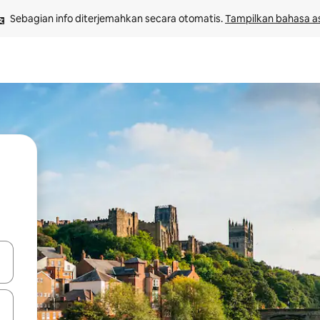
Sebagian info diterjemahkan secara otomatis. 
Tampilkan bahasa as
 tombol panah ke atas dan ke bawah atau jelajahi dengan sentuhan at