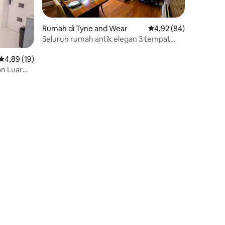
Rumah di Tyne and Wear
Nilai rata-rata 4,92 dar
4,92 (84)
Seluruh rumah antik elegan 3 tempat
tidur 2 lantai untuk 5 orang.
Nilai rata-rata 4,89 dari 5, 19 ulasan
4,89 (19)
n Luar