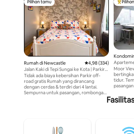
Pilihan tamu
Piliha
Pilihan tamu
Pilihan 
Kondomini
s
Aparteme
Rumah di Newcastle
Nilai rata-rata 4,98 dari 
4,98 (334)
dan stadi
Moor View
Jalan Kaki di Tepi Sungai ke Kota | Parkir
bertingka
Gratis | MetroCentre
Tidak ada biaya kebersihan Parkir off-
tidur. Tempat ini san
road gratis Rumah yang dirancang
pasangan
dengan cerdas & terdiri dari 4 lantai.
nyaman un
Sempurna untuk pasangan, rombongan
Newcastle
Fasilit
hingga 4 orang, dan kontraktor. Dengan
baru ini d
banyak ruang penyimpanan yang ideal
untuk me
untuk masa inap yang lebih lama,
maksimal ba
perjalanan bisnis, & tamu yang
kaki sebe
menghargai kenyamanan Akses mudah
membawa 
ke kota, MetroCentre, pusat
dan semua
perbelanjaan, tempat bersantap,