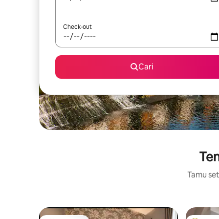
Check-out
Cari
Tem
Tamu setu