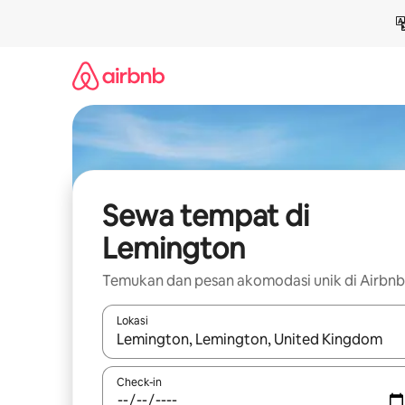
Lewatkan,
langsung
lihat
konten
Sewa tempat di
Lemington
Temukan dan pesan akomodasi unik di Airbnb
Lokasi
Jika hasil yang dicari tersedia, telusuri dengan
Check-in