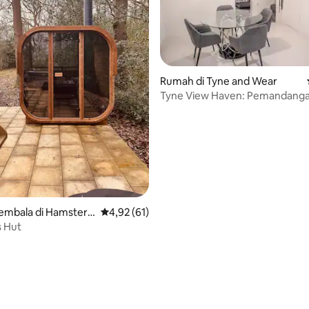
Rumah di Tyne and Wear
Tyne View Haven: Pemandanga
Biasa
embala di Hamsterl
Nilai rata-rata 4,92 dari 5, 61 ulasan
4,92 (61)
ri 5, 3 ulasan
 Hut