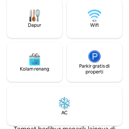
dan masih hanya b
●Berenang di dekat beting ● Mendaki
kota. Halaman sel
jalur yang indah ●Bersantai di dek dekat
bermain dan membi
perapian atau di bak mandi air panas ●
dengan berbagai ak
Streaming konten favorit Anda di TV
alam, mengamati 
Dapur
Wifi
pintar 58" Sangat cocok untuk
memancing. Trout
pemancing, pasangan, dan keluarga
dunia ditangkap ha
Parkir gratis di
Kolam renang
properti
AC