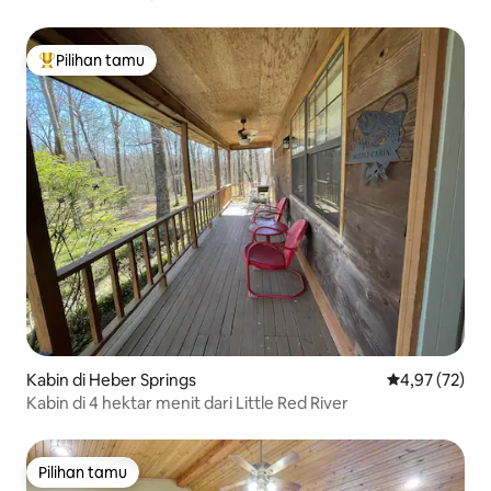
Pilihan tamu
Pilihan tamu terpopuler
Kabin di Heber Springs
Nilai rata-rata
4,97 (72)
Kabin di 4 hektar menit dari Little Red River
Pilihan tamu
Pilihan tamu