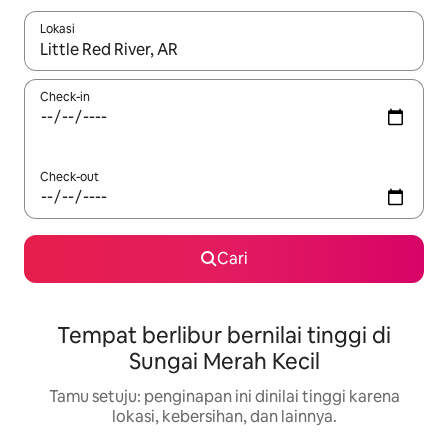
Lokasi
Jika hasil yang dicari tersedia, telusuri dengan tombol panah
Check-in
Check-out
Cari
Tempat berlibur bernilai tinggi di
Sungai Merah Kecil
Tamu setuju: penginapan ini dinilai tinggi karena
lokasi, kebersihan, dan lainnya.