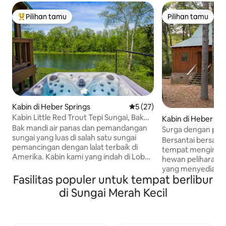
Pilihan tamu
Pilihan tamu
Pilihan tamu terpopuler
Pilihan tamu
Kabin di Heber Springs
Nilai rata-rata 5 dari 5, 27 ul
5 (27)
Kabin Little Red Trout Tepi Sungai, Bak
Kabin di Heber Spr
Mandi Air Panas & Pemandangan
Bak mandi air panas dan pemandangan
Surga dengan pem
sungai yang luas di salah satu sungai
utama
Bersantai bersama
pemancingan dengan lalat terbaik di
tempat menginap
Amerika. Kabin kami yang indah di Lobo
hewan peliharaan i
Landing menawarkan akses perahu
yang menyediakan
langsung ke Little Red River, tempat
Fasilitas populer untuk tempat berlibur
trout yang sangat
tidur premium (King + 2 Twin XL yang
Kabin yang indah y
di Sungai Merah Kecil
cocok untuk orang dewasa), internet
membuat masa ina
Starlink cepat, dapur lengkap, serta
nyaman di Ozarks. Sempurna untu
pemanggang propana dan lubang api
keluarga yang ingi
yang praktis. ●Perahu di Greers Ferry