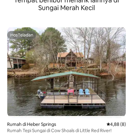
Tempat berlibur menarik lainnya di
Sungai Merah Kecil
HosTeladan
HosTeladan
Rumah di Heber Springs
Nilai rata-rat
4,88 (8)
Rumah Tepi Sungai di Cow Shoals di Little Red River!