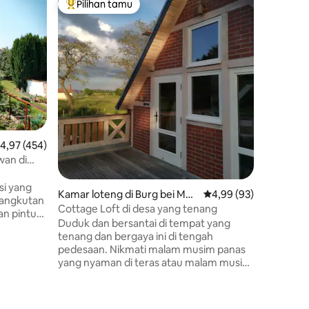
Pilihan tamu
Pilihan
Pilihan tamu terpopuler
Pilihan
Chillma H
- Wald
Bersantai
ruangan (
pepohonan. Cocok untuk 
keluarga
individua
dengan s
butuhkan
mandi air
tahun), s
ilai rata-rata 4,97 dari 5, 454 ulasan
4,97 (454)
anak, ap
Weber 57
wan di
seluas 1
versitas
akan menj
si yang
Kamar loteng di Burg bei Mag
Nilai rata-rata 4,99 dar
4,99 (93)
properti 
n angkutan
deburg
Cottage Loft di desa yang tenang
n pintu
Duduk dan bersantai di tempat yang
a di
tenang dan bergaya ini di tengah
i kamar
pedesaan. Nikmati malam musim panas
le, dapur
yang nyaman di teras atau malam musim
mar mandi
gugur dan musim dingin yang sejuk di
u dengan
depan perapian. Bangun dengan kicauan
mi juga
burung di pepohonan dan jelajahi
inap