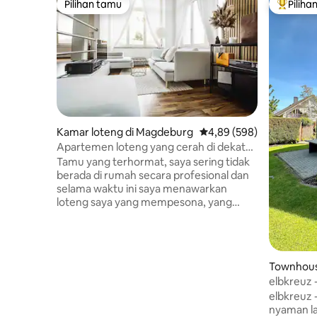
Pilihan tamu
Piliha
Pilihan tamu
Pilihan 
Kamar loteng di Magdeburg
Nilai rata-rata 4,89 dari 
4,89 (598)
Apartemen loteng yang cerah di dekat
universitas termasuk Netflix, RTL+
Tamu yang terhormat, saya sering tidak
berada di rumah secara profesional dan
selama waktu ini saya menawarkan
loteng saya yang mempesona, yang
mengundang Anda untuk bersantai dan
melepas penat karena lokasinya yang
tenang. Selain kopi pagi yang lezat,
apartemen ini menawarkan banyak
Townhous
cahaya dalam bakat pabrik yang luar
elbkreuz 
biasa. Apartemen ini dilengkapi dengan
elbkreuz 
tempat tidur berukuran 1,80x2,00m dan
nyaman la
tempat tidur sofa yang nyaman. Anda