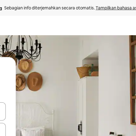
Sebagian info diterjemahkan secara otomatis. 
Tampilkan bahasa as
 tombol panah ke atas dan ke bawah atau jelajahi dengan sentuhan at