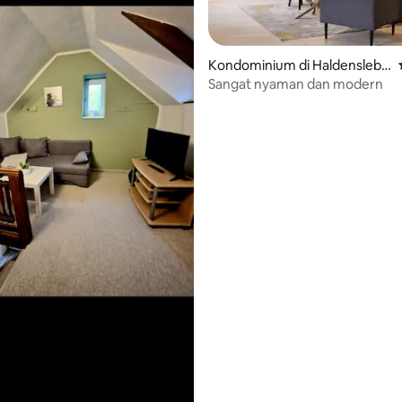
Kondominium di Haldenslebe
n
Sangat nyaman dan modern
i 5, 69 ulasan