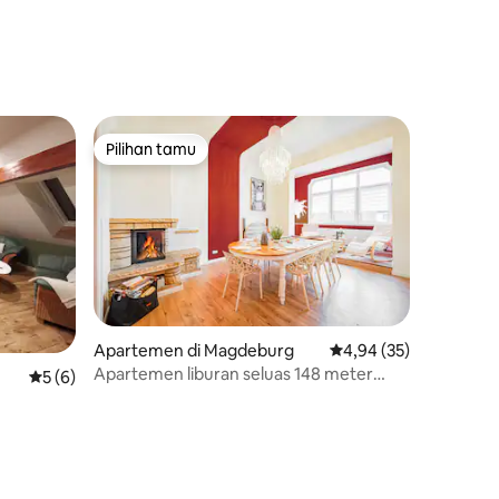
Pilihan tamu
Pilihan tamu
Apartemen di Magdeburg
Nilai rata-rata 4,94 dar
4,94 (35)
Apartemen liburan seluas 148 meter
Nilai rata-rata 5 dari 5, 6 ulasan
5 (6)
persegi untuk 9 tamu dengan 2 tempat
parkir