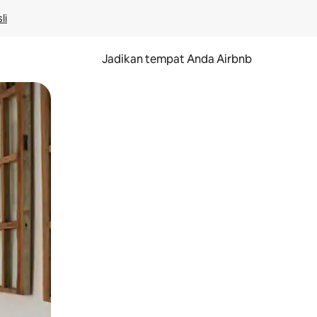
li
Jadikan tempat Anda Airbnb
au gerakan menggeser.