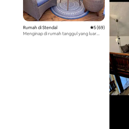
Rumah di Stendal
Nilai rata-rata 5 dar
5 (69)
Menginap di rumah tanggul yang luar
biasa!