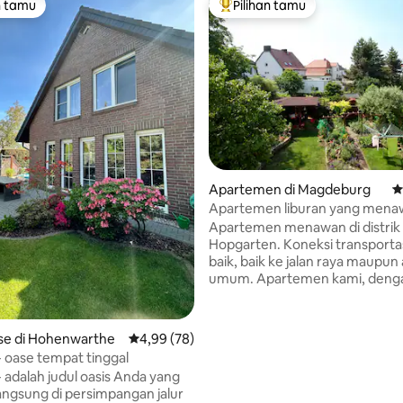
n tamu
Pilihan tamu
tamu terpopuler
Pilihan tamu terpopuler
5, 598 ulasan
Apartemen di Magdeburg
N
Apartemen liburan yang mena
pedesaan dekat rumah sakit uni
Apartemen menawan di distrik
Hopgarten. Koneksi transporta
baik, baik ke jalan raya maupu
umum. Apartemen kami, denga
masuk terpisah, menunggu And
lantai 1 rumah kami. Terdiri dar
tidur dengan tempat tidur doub
e di Hohenwarthe
Nilai rata-rata 4,99 dari 5, 78 ulasan
4,99 (78)
kecil, kamar mandi dengan ka
- oase tempat tinggal
dan pancuran serta ruang tam
- adalah judul oasis Anda yang
tempat tidur sofa, sehingga ka
ngsung di persimpangan jalur
bisa menawarkan 4 tamu meng