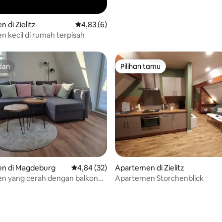
 di Zielitz
Nilai rata-rata 4,83 dari 5, 6 ulasan
4,83 (6)
 kecil di rumah terpisah
dan
Pilihan tamu
dan
Pilihan tamu
n di Magdeburg
Nilai rata-rata 4,84 dari 5, 32 ulasan
4,84 (32)
Apartemen di Zielitz
n yang cerah dengan balkon
Apartemen Storchenblick