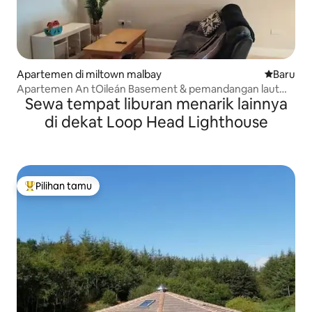
Apartemen di miltown malbay
Tempat m
Baru
Apartemen An tOileán Basement & pemandangan laut
Sewa tempat liburan menarik lainnya
yang jauh
di dekat Loop Head Lighthouse
Pilihan tamu
Pilihan tamu terpopuler