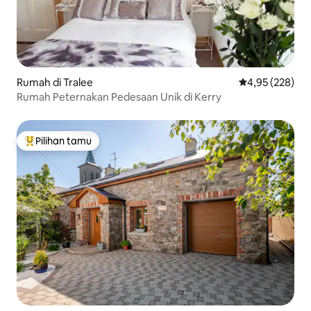
Rumah di Tralee
Nilai rata-rata 
4,95 (228)
Rumah Peternakan Pedesaan Unik di Kerry
Pilihan tamu
Pilihan tamu terpopuler