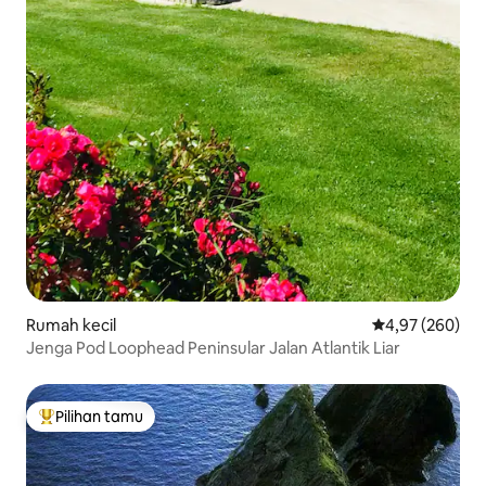
Rumah kecil
Nilai rata-rata 
4,97 (260)
Jenga Pod Loophead Peninsular Jalan Atlantik Liar
Pilihan tamu
Pilihan tamu terpopuler