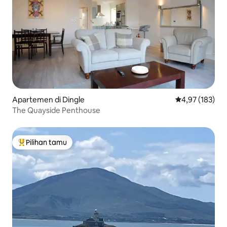
Apartemen di Dingle
Nilai rata-rata 
4,97 (183)
The Quayside Penthouse
Pilihan tamu
Pilihan tamu terpopuler