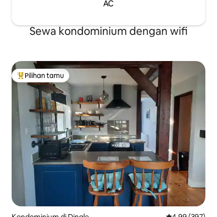
AC
Sewa kondominium dengan wifi
Pilihan tamu
Pilihan tamu terpopuler
Kondominium di Dingle
Nilai rata-rata 
4,99 (397)