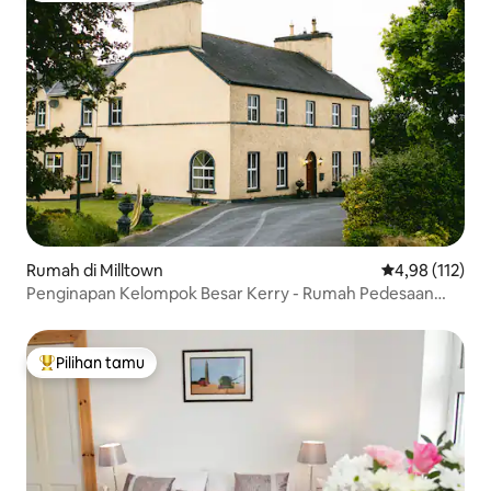
Rumah di Milltown
Nilai rata-rata 
4,98 (112)
Penginapan Kelompok Besar Kerry - Rumah Pedesaan
Georgia
Pilihan tamu
Pilihan tamu terpopuler