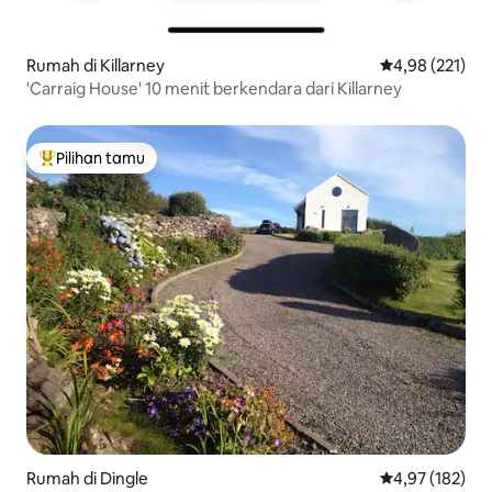
Rumah di Killarney
Nilai rata-rata 
4,98 (221)
'Carraig House' 10 menit berkendara dari Killarney
Pilihan tamu
Pilihan tamu terpopuler
Rumah di Dingle
Nilai rata-rata 
4,97 (182)