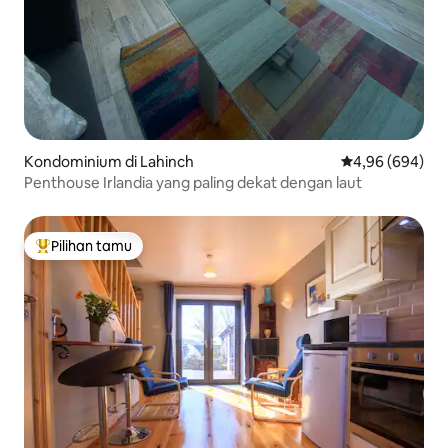
Kondominium di Lahinch
Nilai rata-rata 
4,96 (694)
Penthouse Irlandia yang paling dekat dengan laut
Pilihan tamu
Pilihan tamu terpopuler