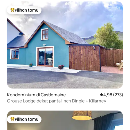
Pilihan tamu
Pilihan tamu terpopuler
Kondominium di Castlemaine
Nilai rata-rata 
4,98 (273)
Grouse Lodge dekat pantai Inch Dingle + Killarney
Pilihan tamu
Pilihan tamu terpopuler