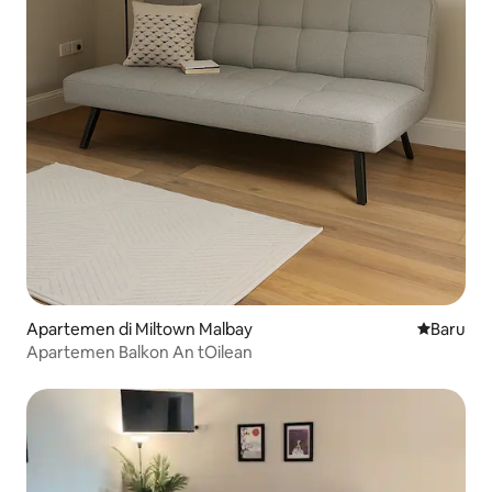
Apartemen di Miltown Malbay
Tempat m
Baru
Apartemen Balkon An tOilean