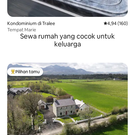
Kondominium di Tralee
Nilai rata-rata 
4,94 (160)
Tempat Marie
Sewa rumah yang cocok untuk
keluarga
Pilihan tamu
Pilihan tamu terpopuler