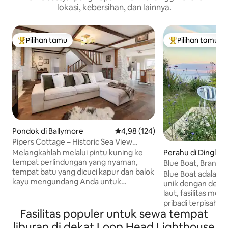
lokasi, kebersihan, dan lainnya.
Pilihan tamu
Pilihan tamu
Pilihan tamu terpopuler
Pilihan tamu terp
Pondok di Ballymore
Nilai rata-rata 4,98 dari 5, 124 ul
4,98 (124)
Pipers Cottage – Historic Sea View
Retreat, Dingle
Melangkahlah melalui pintu kuning ke
Perahu di Dingle P
tempat perlindungan yang nyaman,
Blue Boat, Brando
tempat batu yang dicuci kapur dan balok
Blue Boat adalah 
kayu mengundang Anda untuk
unik dengan dek 
bersantai dan terhubung dengan masa
laut, fasilitas me
lalu pondok yang kaya. Setelah
pribadi terpisah di
ditinggalkan, rumah batu kering abad ke
Fasilitas populer untuk sewa tempat
Gunung Brandon. D
-17 ini telah dipugar dengan penuh cinta,
dengan jalan-jala
liburan di dekat Loop Head Lighthouse