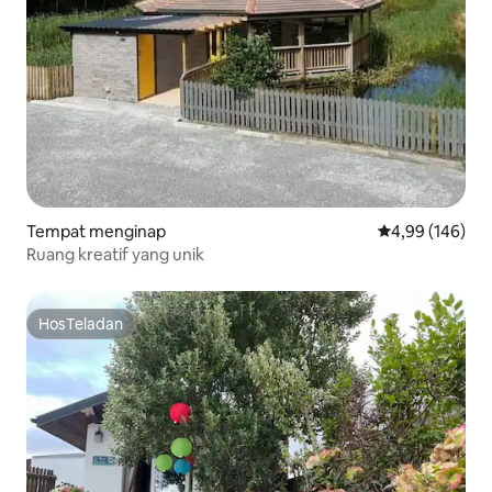
Tempat menginap
Nilai rata-rata 
4,99 (146)
Ruang kreatif yang unik
HosTeladan
HosTeladan