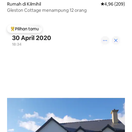
Rumah di Kilmihil
Nilai rata-rata 
4,96 (209)
Gleston Cottage menampung 12 orang
Pilihan tamu
Pilihan tamu terpopuler