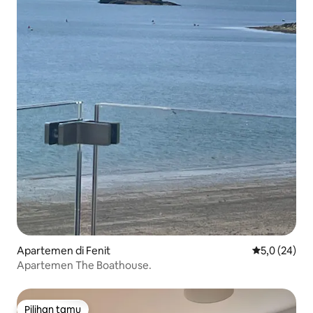
Apartemen di Fenit
Nilai rata-rat
5,0 (24)
Apartemen The Boathouse.
Pilihan tamu