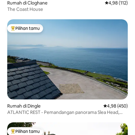
Rumah di Cloghane
Nilai rata-rata 
4,98 (112)
The Coast House
Pilihan tamu
Pilihan tamu terpopuler
Rumah di Dingle
Nilai rata-rata 
4,98 (450)
ATLANTIC REST - Pemandangan panorama Slea Head,
Skelligs
Pilihan tamu
Pilihan tamu terpopuler