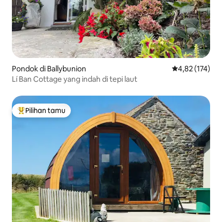
Pondok di Ballybunion
Nilai rata-rata 
4,82 (174)
Lí Ban Cottage yang indah di tepi laut
Pilihan tamu
Pilihan tamu terpopuler