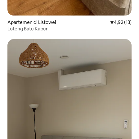
Apartemen di Listowel
Nilai rata-rata
4,92 (13)
Loteng Batu Kapur