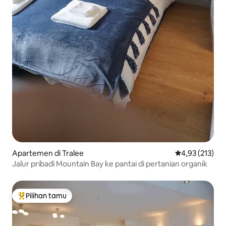
Apartemen di Tralee
Nilai rata-rata 
4,93 (213)
Jalur pribadi Mountain Bay ke pantai di pertanian organik
Pilihan tamu
Pilihan tamu terpopuler