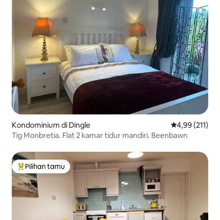
Kondominium di Dingle
Nilai rata-rata 
4,99 (211)
Tig Monbretia. Flat 2 kamar tidur mandiri. Beenbawn
Pilihan tamu
Pilihan tamu terpopuler