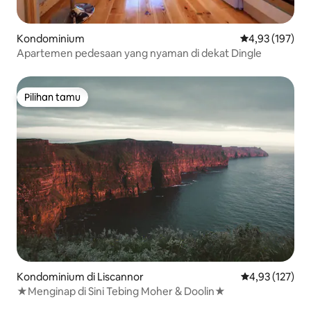
Kondominium
Nilai rata-rata 
4,93 (197)
Apartemen pedesaan yang nyaman di dekat Dingle
Pilihan tamu
Pilihan tamu
Kondominium di Liscannor
Nilai rata-rata 
4,93 (127)
★Menginap di Sini Tebing Moher & Doolin★