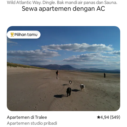
Wild Atlantic Way. Dingle. Bak mandi air panas dan Sauna.
Sewa apartemen dengan AC
Pilihan tamu
Pilihan tamu terpopuler
Apartemen di Tralee
Nilai rata-rata 
4,94 (549)
Apartemen studio pribadi