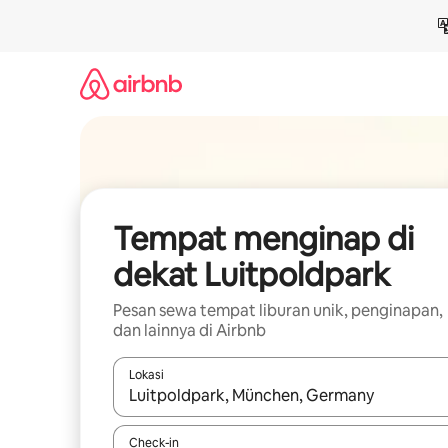
Lewatkan,
langsung
lihat
konten
Tempat menginap di
dekat Luitpoldpark
Pesan sewa tempat liburan unik, penginapan,
dan lainnya di Airbnb
Lokasi
Jika hasil yang dicari tersedia, telusuri dengan
Check-in