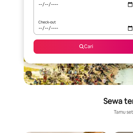
Check-out
Cari
Sewa tem
Tamu setu