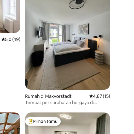
Nilai rata-rata 5,0 dari 5, 49 ulasan
5,0 (49)
Rumah di Maxvorstadt
Nilai rata-rata 4,87 dar
4,87 (15)
Tempat peristirahatan bergaya di
jantung kota Munich
Pilihan tamu
Pilihan tamu terpopuler