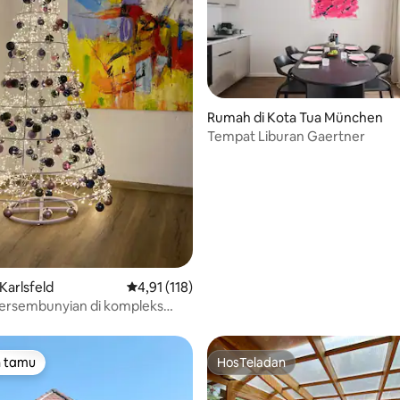
5, 327 ulasan
Rumah di Kota Tua München
Tempat Liburan Gaertner
Karlsfeld
Nilai rata-rata 4,91 dari 5, 118 ulasan
4,91 (118)
ersembunyian di kompleks
wat tepat di depan Munich
n tamu
HosTeladan
tamu terpopuler
HosTeladan