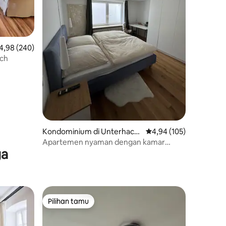
lai rata-rata 4,98 dari 5, 240 ulasan
4,98 (240)
ich
Kondominium di Unterhachi
Nilai rata-rata 4,94 dari
4,94 (105)
ng
Apartemen nyaman dengan kamar
ga
mandi siang hari.
Pilihan tamu
Pilihan tamu