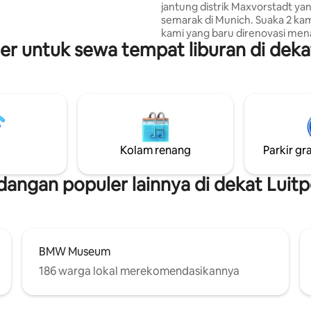
jantung distrik Maxvorstadt ya
adi Anda langsung dari ruang
semarak di Munich. Suaka 2 kam
 di pagi hari di atas atap, Aperol
kami yang baru direnovasi me
 terbenam. Kamar tidur
uler untuk sewa tempat liburan di deka
kenyamanan dan kecanggihan
 dengan tempat tidur king-size
perpaduan sempurna antara
 kamar mandi dalam.
ketenangan dan semangat per
Airbnb kami hanya beberapa me
pusat kota dan stasiun kereta 
dengan akses transportasi um
luar biasa. Kawasan ini dihiasi 
bangunan bersejarah, butik,
Kolam renang
Parkir gra
supermarket, restoran, dan kaf
sambil hanya berjarak beberap
dari tempat - tempat ikonis kota
angan populer lainnya di dekat Luitp
BMW Museum
186 warga lokal merekomendasikannya