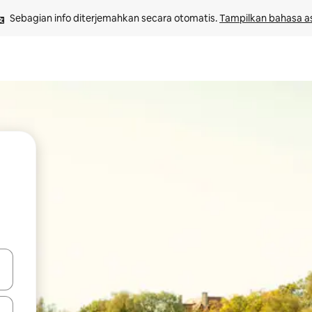
Sebagian info diterjemahkan secara otomatis. 
Tampilkan bahasa as
 tombol panah ke atas dan ke bawah atau jelajahi dengan sentuhan at