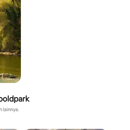
tpoldpark
n lainnya.