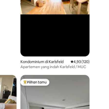
Kondominium di Karlsfeld
Nilai rata-rata 4,93 dari
4,93 (120)
Apartemen yang indah Karlsfeld / MUC
Pilihan tamu
Pilihan tamu terpopuler