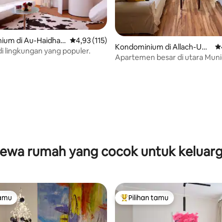
5, 149 ulasan
ium di Au-Haidhau
Nilai rata-rata 4,93 dari 5, 115 ulasan
4,93 (115)
Kondominium di Allach-Unt
Ni
i lingkungan yang populer.
ermenzing
Apartemen besar di utara Mun
ewa rumah yang cocok untuk keluar
tamu
Pilihan tamu
tamu
Pilihan tamu terpopuler