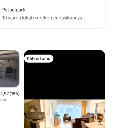
Petuelpark
19 warga lokal merekomendasikannya
Pilihan tamu
Pilihan tamu
ilai rata-rata 4,97 dari 5, 186 ulasan
4,97 (186)
dan