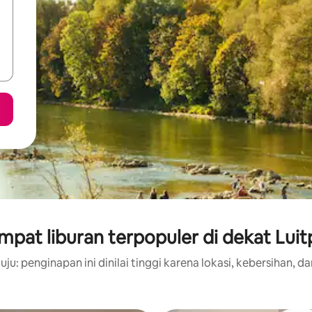
pat liburan terpopuler di dekat Lui
ju: penginapan ini dinilai tinggi karena lokasi, kebersihan, da