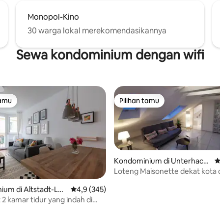
Monopol-Kino
30 warga lokal merekomendasikannya
Sewa kondominium dengan wifi
tamu
Pilihan tamu
tamu
Pilihan tamu
Kondominium di Unterhachi
N
ng
Loteng Maisonette dekat kota 
hutan, iklim
um di Altstadt-Leh
Nilai rata-rata 4,9 dari 5, 345 ulasan
4,9 (345)
t 2 kamar tidur yang indah di
a