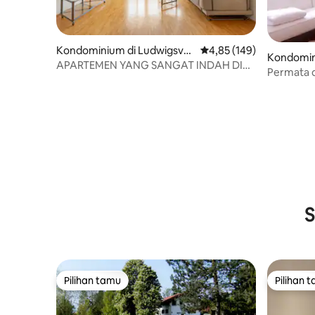
Kondominium di Ludwigsvor
Nilai rata-rata 4,85 dari 
4,85 (149)
Kondomin
stadt-Isarvorstadt
APARTEMEN YANG SANGAT INDAH DI
sen
Permata d
JANTUNG MUNICH
S
Pilihan tamu
Pilihan 
Pilihan tamu
Pilihan 