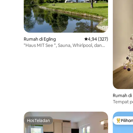
Rumah di Egling
Nilai rata-rata 4,94 dari 
4,94 (327)
"Haus MIT See ", Sauna, Whirlpool, dan
Ruang Permainan
Rumah di 
Tempat p
yang tera
HosTeladan
Piliha
HosTeladan
Pilihan 