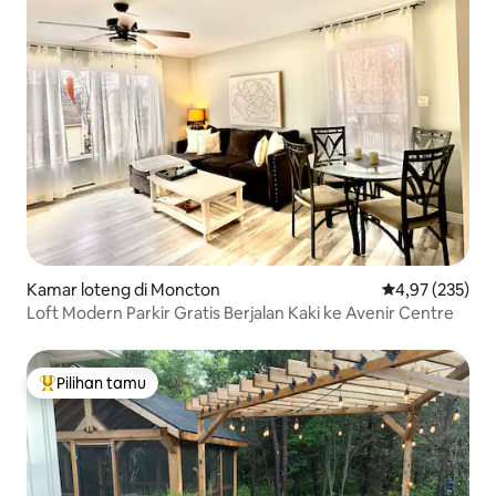
Kamar loteng di Moncton
Nilai rata-rata 
4,97 (235)
Loft Modern Parkir Gratis Berjalan Kaki ke Avenir Centre
Pilihan tamu
Pilihan tamu terpopuler