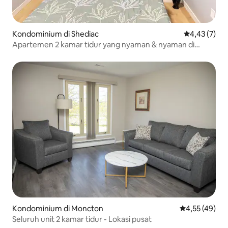
Kondominium di Shediac
Nilai rata-rat
4,43 (7)
Apartemen 2 kamar tidur yang nyaman & nyaman di
Shediac.
Kondominium di Moncton
Nilai rata-rata
4,55 (49)
Seluruh unit 2 kamar tidur - Lokasi pusat