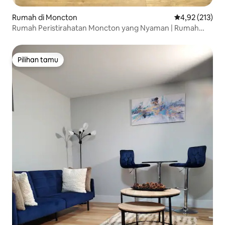
Rumah di Moncton
Nilai rata-rata 
4,92 (213)
Rumah Peristirahatan Moncton yang Nyaman | Rumah
yang Seperti Rumah Anda Sendiri.
Pilihan tamu
Pilihan tamu