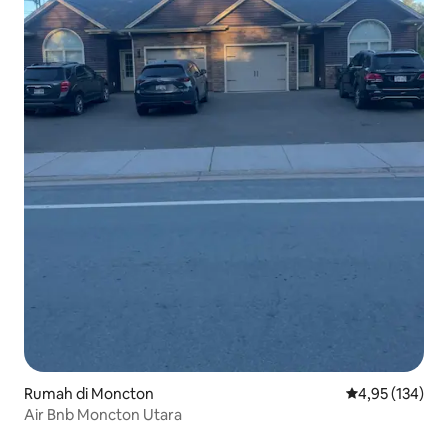
Rumah di Moncton
Nilai rata-rata 
4,95 (134)
Air Bnb Moncton Utara