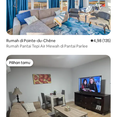
Rumah di Pointe-du-Chêne
Nilai rata-rata 
4,98 (135)
Rumah Pantai Tepi Air Mewah di Pantai Parlee
Pilihan tamu
Pilihan tamu