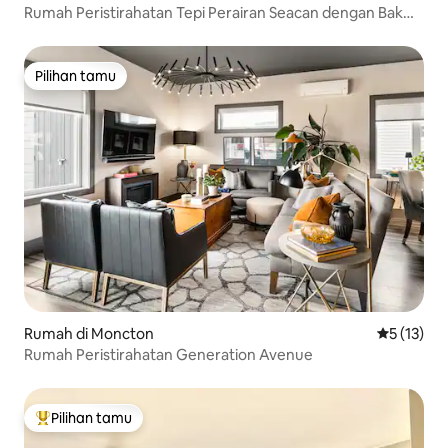
Rumah Peristirahatan Tepi Perairan Seacan dengan Bak
Mandi Air Panas dan Sauna
Pilihan tamu
Pilihan tamu
Rumah di Moncton
Nilai rata-
5 (13)
Rumah Peristirahatan Generation Avenue
Pilihan tamu
Pilihan tamu terpopuler