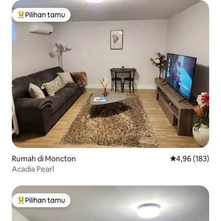
Pilihan tamu
Pilihan tamu terpopuler
Rumah di Moncton
Nilai rata-rata 
4,96 (183)
Acadia Pearl
Pilihan tamu
Pilihan tamu terpopuler