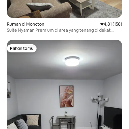
Rumah di Moncton
Nilai rata-rata 
4,81 (158)
Suite Nyaman Premium di area yang tenang di dekat
Kasino.
Pilihan tamu
Pilihan tamu