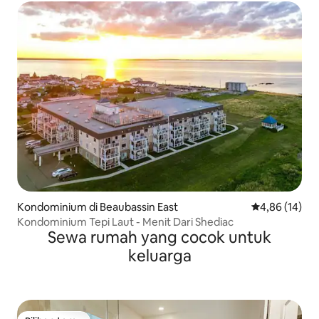
Kondominium di Beaubassin East
Nilai rata-rata
4,86 (14)
Kondominium Tepi Laut - Menit Dari Shediac
Sewa rumah yang cocok untuk
keluarga