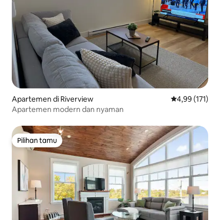
Apartemen di Riverview
Nilai rata-rata 
4,99 (171)
Apartemen modern dan nyaman
Pilihan tamu
Pilihan tamu