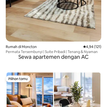
Rumah di Moncton
Nilai rata-rata 
4,94 (121)
Permata Tersembunyi | Suite Pribadi | Tenang & Nyaman
Sewa apartemen dengan AC
Pilihan tamu
Pilihan tamu