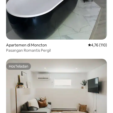
Apartemen di Moncton
Nilai rata-rata 
4,76 (110)
Pasangan Romantis Pergi!
HosTeladan
HosTeladan