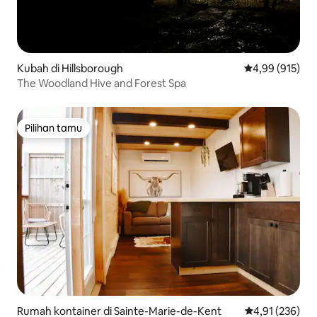
Kubah di Hillsborough
Nilai rata-rata 
4,99 (915)
The Woodland Hive and Forest Spa
Pilihan tamu
Pilihan tamu
Rumah kontainer di Sainte-Marie-de-Kent
Nilai rata-rata 
4,91 (236)