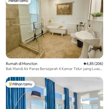
Pilihan tamu
Pilihan tamu
Rumah di Moncton
Nilai rata-rata 
4,85 (206)
Bak Mandi Air Panas Bersejarah 4 Kamar Tidur yang Luas
di Pusat Kota.
Pilihan tamu
Pilihan tamu terpopuler