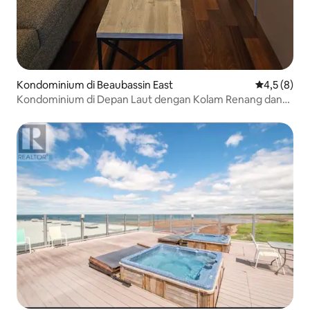
Kondominium di Beaubassin East
Nilai rata-r
4,5 (8)
Kondominium di Depan Laut dengan Kolam Renang dan
Pantai Pribadi