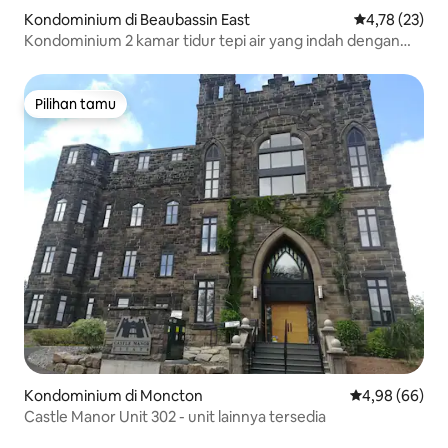
Kondominium di Beaubassin East
Nilai rata-rata
4,78 (23)
Kondominium 2 kamar tidur tepi air yang indah dengan
kolam renang.
Pilihan tamu
Pilihan tamu
Kondominium di Moncton
Nilai rata-rata
4,98 (66)
Castle Manor Unit 302 - unit lainnya tersedia