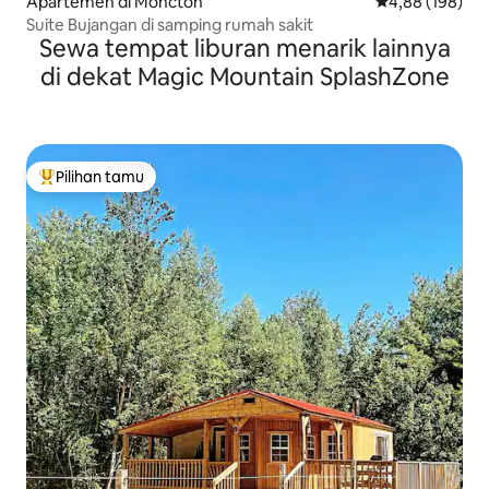
Apartemen di Moncton
Nilai rata-rata 
4,88 (198)
Suite Bujangan di samping rumah sakit
Sewa tempat liburan menarik lainnya
di dekat Magic Mountain SplashZone
Pilihan tamu
Pilihan tamu terpopuler