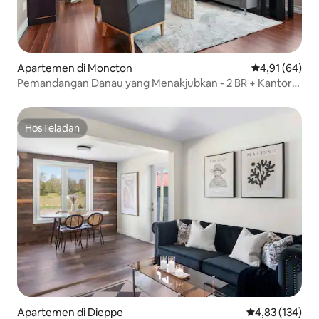
Apartemen di Moncton
Nilai rata-rata
4,91 (64)
Pemandangan Danau yang Menakjubkan - 2 BR + Kantor
dengan tempat tidur sofa
HosTeladan
HosTeladan
Apartemen di Dieppe
Nilai rata-rata 
4,83 (134)