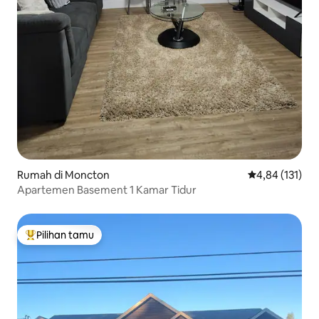
Rumah di Moncton
Nilai rata-rata 
4,84 (131)
Apartemen Basement 1 Kamar Tidur
Pilihan tamu
Pilihan tamu terpopuler