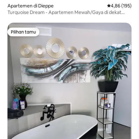
Apartemen di Dieppe
Nilai rata-rata 
4,86 (195)
Turquoise Dream - Apartemen Mewah/Gaya di dekat
pusat perbelanjaan
Pilihan tamu
Pilihan tamu