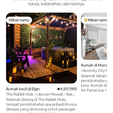
lokasi, kebersihan, dan lainnya.
Pilihan tamu
Pilihan tamu
Pilihan tamu
Pilihan tamu terp
Rumah di Moncto
•Serenity City Ret
Panas & Sauna • Lo
Selamat datang di
peristirahatan pri
kota. Rumah dama
Rumah kecil di Elgin
Nilai rata-rata 4,93 dari 5, 199 ul
4,93 (199)
Air Panas luar ru
The Rabbit Hole • Liburan Mewah • Bak
Kesehatan dalam 
Mandi Air Panas • Sauna
Selamat datang di The Rabbit Hole,
Sauna ini akan m
tempat peristirahatan spa pribadi khusus
ketenangan dan re
dewasa yang dirancang untuk pasangan
di tengah - tenga