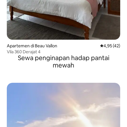
Apartemen di Beau Vallon
Nilai rata-rata
4,95 (42)
Vila 360 Derajat 4
Sewa penginapan hadap pantai
mewah