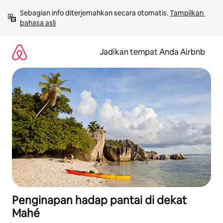
Lewatkan,
Sebagian info diterjemahkan secara otomatis. 
Tampilkan 
langsung
bahasa asli
lihat
konten
Jadikan tempat Anda Airbnb
Penginapan hadap pantai di dekat
Mahé