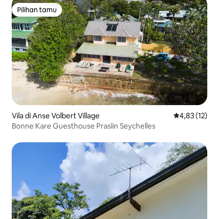
Pilihan tamu
Pilihan tamu
Vila di Anse Volbert Village
Nilai rata-rata
4,83 (12)
Bonne Kare Guesthouse Praslin Seychelles