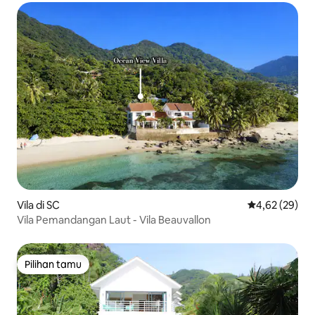
Vila di SC
Nilai rata-rata
4,62 (29)
Vila Pemandangan Laut - Vila Beauvallon
Pilihan tamu
Pilihan tamu