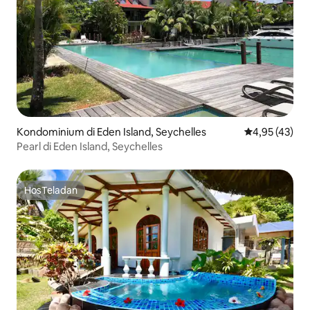
Kondominium di Eden Island, Seychelles
Nilai rata-rata
4,95 (43)
Pearl di Eden Island, Seychelles
HosTeladan
HosTeladan