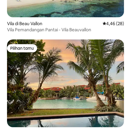
Vila di Beau Vallon
Nilai rata-rata
4,46 (28)
Vila Pemandangan Pantai - Vila Beauvallon
Pilihan tamu
Pilihan tamu