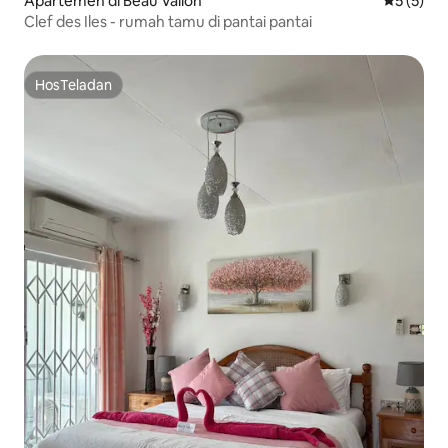
Apartemen di Beau Vallon
Nilai rata
5 (5)
Clef des Iles - rumah tamu di pantai pantai
HosTeladan
HosTeladan