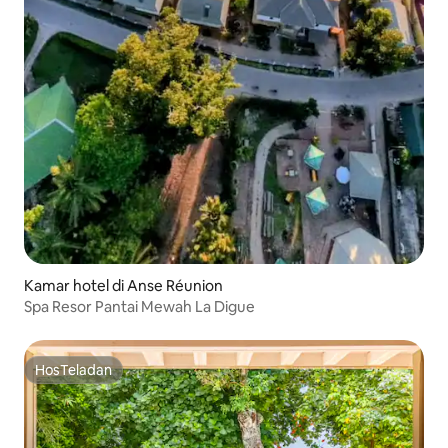
Kamar hotel di Anse Réunion
Spa Resor Pantai Mewah La Digue
HosTeladan
HosTeladan