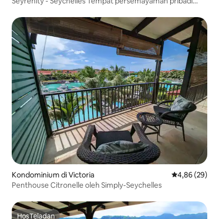
Seyrenity - Seychelles Tempat persemayaman pribadi
Anda.
Kondominium di Victoria
Nilai rata-rata
4,86 (29)
Penthouse Citronelle oleh Simply-Seychelles
HosTeladan