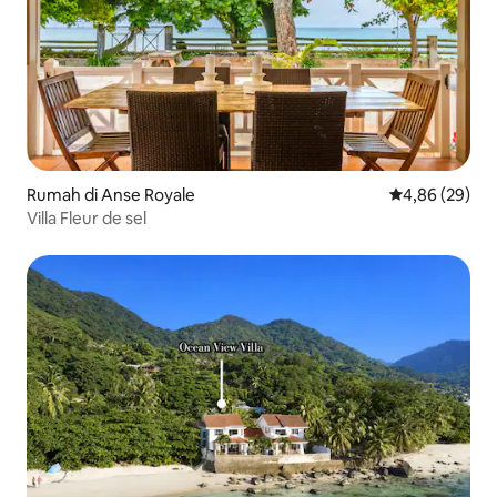
Rumah di Anse Royale
Nilai rata-rata
4,86 (29)
Villa Fleur de sel