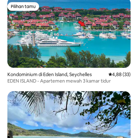
Pilihan tamu
Pilihan tamu
Kondominium di Eden Island, Seychelles
Nilai rata-rata
4,88 (33)
EDEN ISLAND - Apartemen mewah 3 kamar tidur