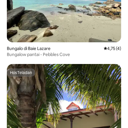
Bungalo di Baie Lazare
Nilai rata-ra
4,75 (4)
Bungalow pantai - Pebbles Cove
HosTeladan
HosTeladan