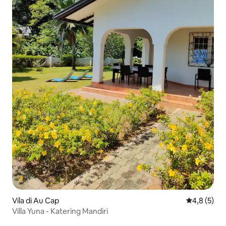
Vila di Au Cap
Nilai rata-r
4,8 (5)
Villa Yuna - Katering Mandiri