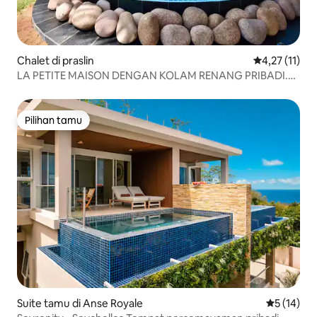
Chalet di praslin
Nilai rata-rat
4,27 (11)
LA PETITE MAISON DENGAN KOLAM RENANG PRIBADI.
DEPAN LAUT
Pilihan tamu
Pilihan tamu
Suite tamu di Anse Royale
Nilai rata-
5 (14)