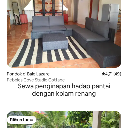
Pondok di Baie Lazare
Nilai rata-rat
4,71 (49)
Pebbles Cove Studio Cottage
Sewa penginapan hadap pantai
dengan kolam renang
Pilihan tamu
Pilihan tamu