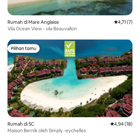
Rumah di Mare Anglaise
Nilai rata-ra
4,71 (7)
Vila Ocean View - vila Beauvallon
Pilihan tamu
Pilihan tamu
Rumah di SC
Nilai rata-rata
4,94 (18)
Maison Bernik oleh Simply -eychelles