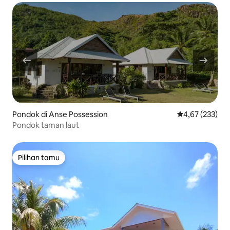
Pondok di Anse Possession
Nilai rata-rata 
4,67 (233)
Pondok taman laut
Pilihan tamu
Pilihan tamu