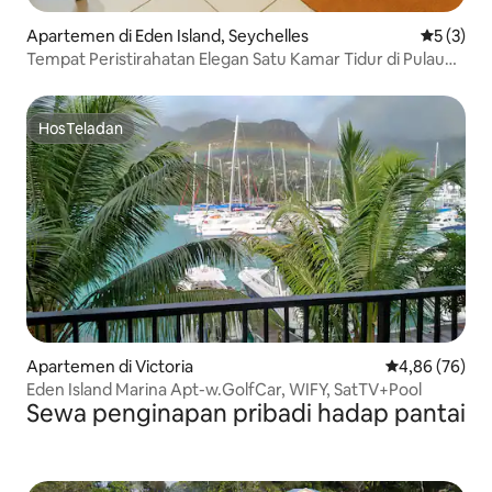
Apartemen di Eden Island, Seychelles
Nilai rata
5 (3)
Tempat Peristirahatan Elegan Satu Kamar Tidur di Pulau
Eden
HosTeladan
HosTeladan
Apartemen di Victoria
Nilai rata-rata
4,86 (76)
Eden Island Marina Apt-w.GolfCar, WIFY, SatTV+Pool
Sewa penginapan pribadi hadap pantai