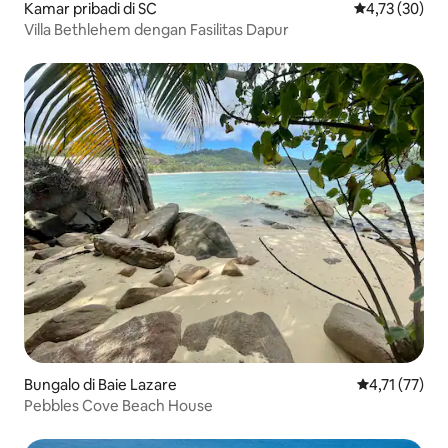
Kamar pribadi di SC
Nilai rata-rata
4,73 (30)
Villa Bethlehem dengan Fasilitas Dapur
Bungalo di Baie Lazare
Nilai rata-rat
4,71 (77)
Pebbles Cove Beach House