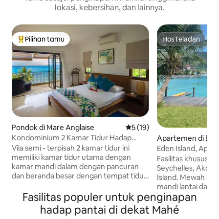
lokasi, kebersihan, dan lainnya.
Pilihan tamu
HosTeladan
Pilihan tamu terpopuler
HosTeladan
Pondok di Mare Anglaise
Nilai rata-rata 5 dari 5, 19 ul
5 (19)
Kondominium 2 Kamar Tidur Hadap
Apartemen di Eden
Pantai - Belhorizon
Vila semi - terpisah 2 kamar tidur ini
Eden Island, Apar
memiliki kamar tidur utama dengan
Fasilitas khusus ya
kamar mandi dalam dengan pancuran
Seychelles, Akom
dan beranda besar dengan tempat tidur
Island. Mewah 3 ka
siang dan kursi lengan yang menghadap
mandi lantai dasa
ke laut dan pantai pribadi kecil di bagian
Fasilitas populer untuk penginapan
taman pribadi ya
bawah taman. Kamar tamu memiliki
Ruang tamu terbu
hadap pantai di dekat Mahé
kamar mandi dalam dengan pancuran
AC, kulkas, mesin c