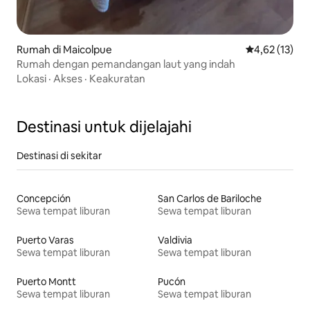
Rumah di Maicolpue
Nilai rata-rata
4,62 (13)
Rumah dengan pemandangan laut yang indah
Lokasi
·
Akses
·
Keakuratan
Destinasi untuk dijelajahi
Destinasi di sekitar
Concepción
San Carlos de Bariloche
Sewa tempat liburan
Sewa tempat liburan
Puerto Varas
Valdivia
Sewa tempat liburan
Sewa tempat liburan
Puerto Montt
Pucón
Sewa tempat liburan
Sewa tempat liburan