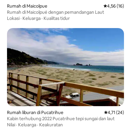
Rumah di Maicolpue
Nilai rata-rata
4,56 (16)
Rumah di Maicolpué dengan pemandangan Laut
Lokasi
·
Keluarga
·
Kualitas tidur
Rumah liburan di Pucatrihue
Nilai rata-rata
4,71 (24)
Kabin terhubung 2022 Pucatrihue tepi sungai dan laut
Nilai
·
Keluarga
·
Keakuratan