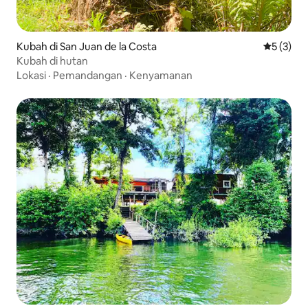
Kubah di San Juan de la Costa
Nilai rata
5 (3)
Kubah di hutan
Lokasi
·
Pemandangan
·
Kenyamanan