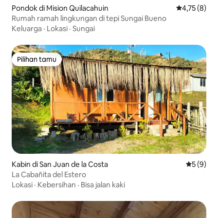
Pondok di Mision Quilacahuin
Nilai rata-rat
4,75 (8)
Rumah ramah lingkungan di tepi Sungai Bueno
Keluarga
·
Lokasi
·
Sungai
Pilihan tamu
Pilihan tamu
Kabin di San Juan de la Costa
Nilai rata
5 (9)
La Cabañita del Estero
Lokasi
·
Kebersihan
·
Bisa jalan kaki