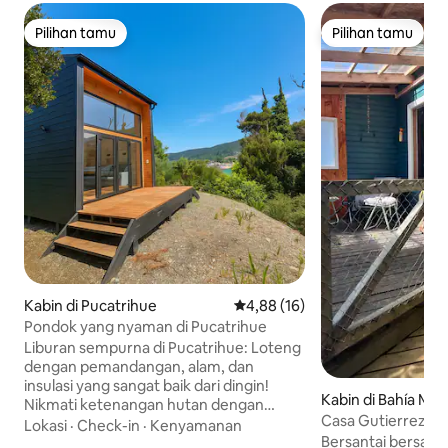
Pilihan tamu
Pilihan tamu
Pilihan tamu
Pilihan tamu
Kabin di Pucatrihue
Nilai rata-rata 4,88 dari 5, 16 ul
4,88 (16)
Pondok yang nyaman di Pucatrihue
Liburan sempurna di Pucatrihue: Loteng
dengan pemandangan, alam, dan
insulasi yang sangat baik dari dingin!
Kabin di Bahía Ma
Nikmati ketenangan hutan dengan
Casa Gutierrez. "E
pemandangan spektakuler. Hanya
Lokasi
·
Check-in
·
Kenyamanan
Bersantai bersama
beberapa langkah dari sungai dan