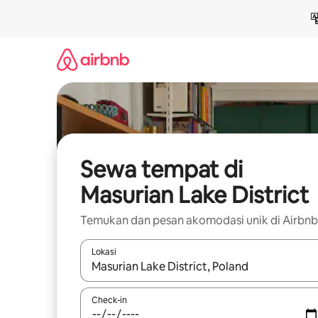
Lewatkan,
langsung
lihat
konten
Sewa tempat di
Masurian Lake District
Temukan dan pesan akomodasi unik di Airbnb
Lokasi
Jika hasil yang dicari tersedia, telusuri dengan
Check-in