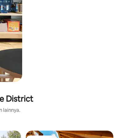
e District
n lainnya.
Tempat 