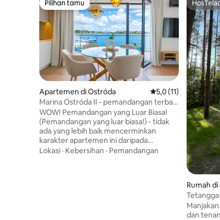
Pilihan tamu
HosTela
Pilihan tamu
HosTela
Apartemen di Ostróda
Nilai rata-rata 5,0 dar
5,0 (11)
Marina Ostróda II - pemandangan terbaik
di Ostróda
WOW! Pemandangan yang Luar Biasa!
(Pemandangan yang luar biasa!) - tidak
ada yang lebih baik mencerminkan
karakter apartemen ini daripada
keceriaan teman - teman kami di teras
Lokasi
·
Kebersihan
·
Pemandangan
untuk sementara waktu sebelum
matahari terbenam... Apartemen ini
begitu dekat dengan Danau Drwęcki
Rumah di 
sehingga Anda bisa menyentuh
Tetangga
lembaran air secara praktis. Mengagumi
Manjakan 
matahari terbenam dengan segelas
dan tena
anggur sulit untuk objektif, jadi kami