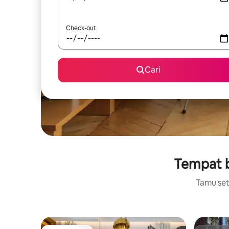
Check-out
Cari
Tempat be
Tamu setu