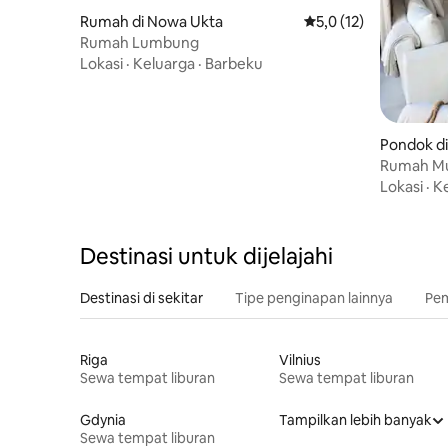
Rumah di Nowa Ukta
Nilai rata-rata 5,0 dar
5,0 (12)
Rumah Lumbung
Lokasi
·
Keluarga
·
Barbeku
Pondok d
Rumah Mu
Lokasi
·
K
Destinasi untuk dijelajahi
Destinasi di sekitar
Tipe penginapan lainnya
Pem
Riga
Vilnius
Sewa tempat liburan
Sewa tempat liburan
Gdynia
Tampilkan lebih banyak
Sewa tempat liburan