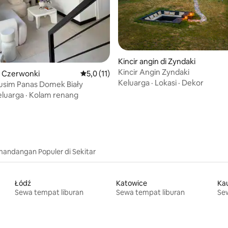
i 5, 12 ulasan
Kincir angin di Zyndaki
Kincir Angin Zyndaki
i Czerwonki
Nilai rata-rata 5,0 dari 5, 11 ulasan
5,0 (11)
Keluarga
·
Lokasi
·
Dekor
sim Panas Domek Biały
eluarga
·
Kolam renang
andangan Populer di Sekitar
Łódź
Katowice
Ka
Sewa tempat liburan
Sewa tempat liburan
Sew