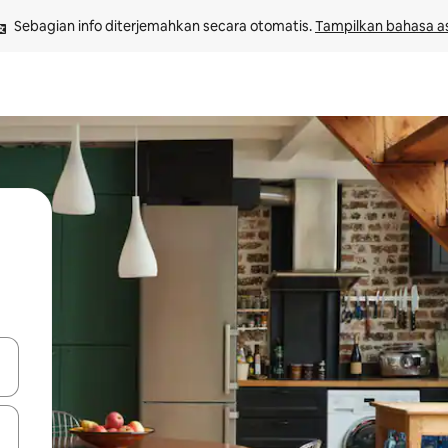
Sebagian info diterjemahkan secara otomatis. 
Tampilkan bahasa as
 tombol panah ke atas dan ke bawah atau jelajahi dengan sentuhan at