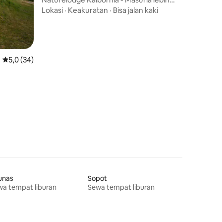
dekat dengan alam
Lokasi
·
Keakuratan
·
Bisa jalan kaki
Nilai rata-rata 5,0 dari 5, 34 ulasan
5,0 (34)
unas
Sopot
a tempat liburan
Sewa tempat liburan