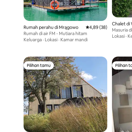
Chalet di
Rumah perahu di Mrągowo
Nilai rata-rata 4,89 dari
4,89 (38)
Masuria d
Rumah di air FM - Mutiara hitam
Lokasi
·
K
Keluarga
·
Lokasi
·
Kamar mandi
Pilihan tamu
Pilihan 
Pilihan tamu
Pilihan 