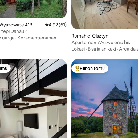
 Wyszowate 41B
Nilai rata-rata 4,92 dari 5, 61 ulasan
4,92 (61)
 5, 38 ulasan
i tepi Danau 4
Rumah di Olsztyn
eluarga
·
Keramahtamahan
Apartemen Wyzwolenia bis
Lokasi
·
Bisa jalan kaki
·
Area dal
tamu
Pilihan tamu
tamu
Pilihan tamu terpopuler