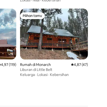
Lokasi
·
Nilai
·
Kebersihan
Pilihan tamu
Pilihan tamu
ilai rata-rata 4,97 dari 5, 119 ulasan
4,97 (119)
Rumah di Monarch
Nilai rata-rata 4,87 dar
4,87 (47)
Liburan di Little Belt
Keluarga
·
Lokasi
·
Kebersihan