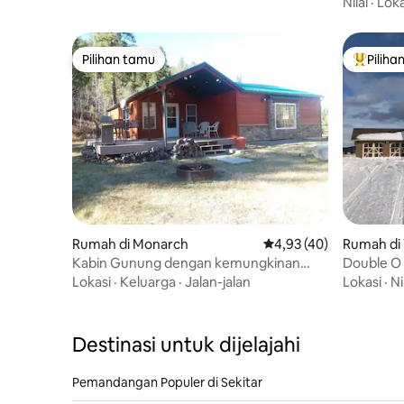
Nilai
·
Loka
Pilihan tamu
Piliha
Pilihan tamu
Pilihan 
Rumah di Monarch
Nilai rata-rata 4,93 dar
4,93 (40)
Rumah di 
ngs
Kabin Gunung dengan kemungkinan
Double O
rekreasi luar ruang
Lokasi
·
Keluarga
·
Jalan-jalan
Lokasi
·
Ni
Destinasi untuk dijelajahi
Pemandangan Populer di Sekitar