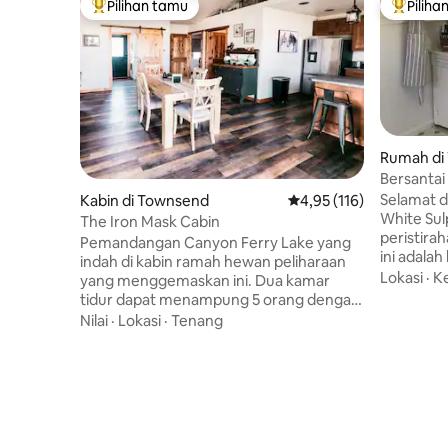
Pilihan tamu
Piliha
Pilihan tamu terpopuler
Pilihan 
Rumah di 
Bersantai 
Springs
Selamat d
Kabin di Townsend
Nilai rata-rata 4,95 dari
4,95 (116)
White Sul
The Iron Mask Cabin
peristira
Pemandangan Canyon Ferry Lake yang
ini adala
indah di kabin ramah hewan peliharaan
petualang
Lokasi
·
K
yang menggemaskan ini. Dua kamar
baik ber
tidur dapat menampung 5 orang dengan
di Smith 
nyaman. Kamar tidur pertama memiliki
Nilai
·
Lokasi
·
Tenang
atau bere
tempat tidur queen yang indah. Kamar
menikmat
tidur kedua memiliki tempat tidur twin di
yang men
atas tempat tidur penuh untuk orang
ini dapa
dewasa atau anak - anak! Kamar mandi
nyaman d
lengkap dengan bak mandi dan
futon, da
pancuran. Juga, kamar mandi setengah
Nikmati da