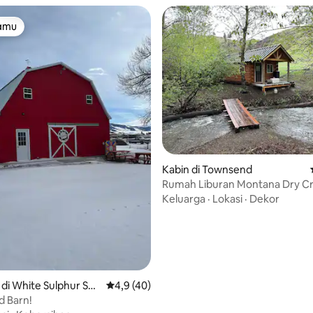
tamu
tamu
i 5, 33 ulasan
Kabin di Townsend
Rumah Liburan Montana Dry C
Keluarga
·
Lokasi
·
Dekor
i White Sulphur Spri
Nilai rata-rata 4,9 dari 5, 40 ulasan
4,9 (40)
d Barn!