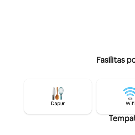
dengan fasilitas laundry. Dapur baru yang
dan parkir
terisi penuh! Oasis dengan
liburan s
pemandangan danau ini juga memiliki
panjang.
pemanggang gas di teras tertutup
dengan furnitur teras sehingga Anda
bisa menikmati halaman belakang yang
sepenuhnya berpagar lengkap dengan
pintu doggie!
Fasilitas 
Dapur
Wifi
Tempat