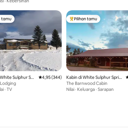
si
·
Kebersihan
n tamu
Pilihan tamu
tamu terpopuler
Pilihan tamu terpopuler
i 5, 40 ulasan
White Sulphur Spri
Nilai rata-rata 4,95 dari 5, 344 ulasan
4,95 (344)
Kabin di White Sulphur Sprin
N
gs
 Lodging
The Barnwood Cabin
lai
·
TV
Nilai
·
Keluarga
·
Sarapan