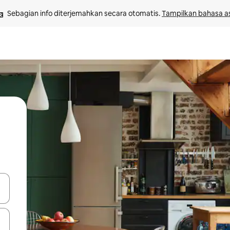
Sebagian info diterjemahkan secara otomatis. 
Tampilkan bahasa as
 tombol panah ke atas dan ke bawah atau jelajahi dengan sentuhan at