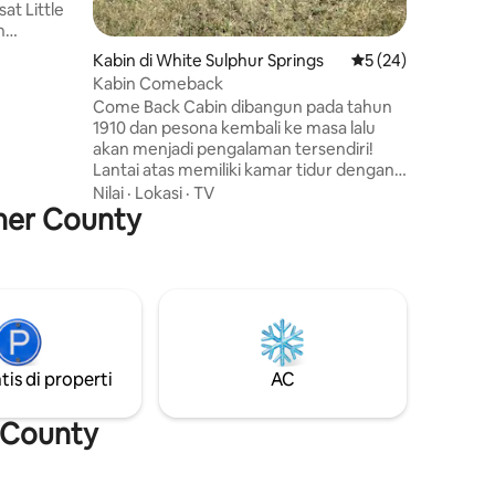
at Little
n
 di rumah
Kabin di White Sulphur Springs
Nilai rata-rata 5 dar
5 (24)
Kabin Comeback
rk
Come Back Cabin dibangun pada tahun
ang
1910 dan pesona kembali ke masa lalu
lju. Kami
akan menjadi pengalaman tersendiri!
an
Lantai atas memiliki kamar tidur dengan
 kabin
tempat tidur queen dan ruang kerja
Nilai
·
Lokasi
·
TV
gher County
khusus. Lantai utama memiliki dapur
Falls &
yang baru direnovasi dengan semua
yalah
fasilitas, kamar mandi dengan pancuran
yang dekat
walk-in, dan ruang cuci pakaian, ruang
tamu/makan, dan kamar tidur kedua
dengan tempat tidur queen. Dek
dilengkapi dengan pemanggang bbq dan
furnitur patio. Halaman ini dipagari dan
tis di properti
AC
ada tempat parkir di luar jalan untuk
beberapa kendaraan.
 County