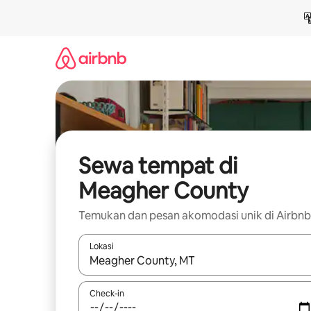
Lewatkan,
langsung
lihat
konten
Sewa tempat di
Meagher County
Temukan dan pesan akomodasi unik di Airbnb
Lokasi
Jika hasil yang dicari tersedia, telusuri dengan
Check-in