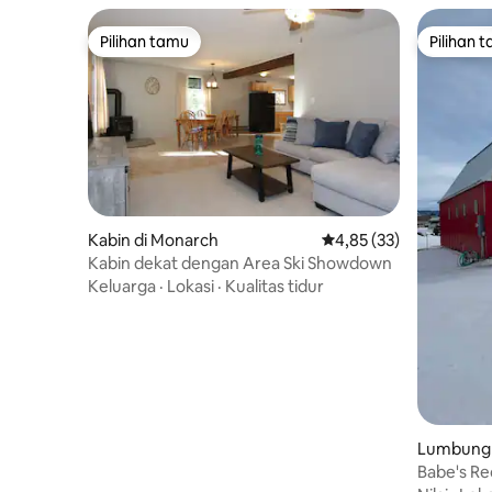
Pilihan tamu
Pilihan 
Pilihan tamu
Pilihan 
Kabin di Monarch
Nilai rata-rata 4,85 dar
4,85 (33)
Kabin dekat dengan Area Ski Showdown
Keluarga
·
Lokasi
·
Kualitas tidur
Lumbung d
ngs
Babe's Re