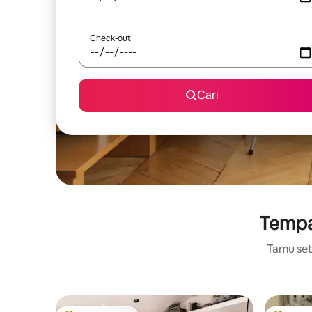
Check-out
Cari
Tempat
Tamu setu