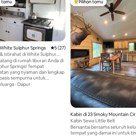
n tamu
Pilihan tamu
tamu terpopuler
Pilihan tamu terpopuler
White Sulphur Springs
Nilai rata-rata 5 dari 5, 27 ulasan
5 (27)
& Istirahat di White Sulphur
atang di rumah liburan Anda di
 5, 116 ulasan
phur Springs! Tempat
hatan yang nyaman dan lengkap
h basis sempurna untuk
an Central Montana Anda -
eluarga
·
Dapur
buru, memancing, mengapung
River, bermain ski di Showdown,
ndam di The Hot Springs dan
i pemandangan pusat kota
awan. Rumah yang diperbarui
Kabin di 23 Smoky Mountain Cir
t menampung 5 orang dengan
White Sulphur Springs
Kabin Sewa Little Belt
engan 2 kamar tidur queen,
Bersantai bersama seluruh kelu
n 2 kamar mandi lengkap.
tempat yang damai ini untuk tin
pur lengkap, Wi - Fi, laundry,