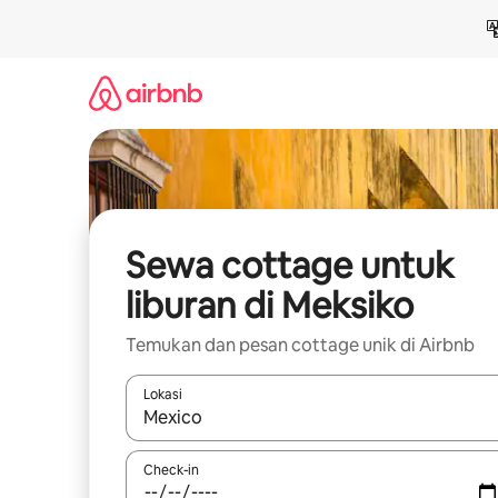
Lewatkan,
langsung
lihat
konten
Sewa cottage untuk
liburan di Meksiko
Temukan dan pesan cottage unik di Airbnb
Lokasi
Jika hasil yang dicari tersedia, telusuri dengan
Check-in