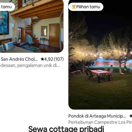
n tamu
Pilihan tamu
tamu terpopuler
Pilihan tamu terpopuler
 San Andrés Cholul
Nilai rata-rata 4,92 dari 5, 107 ulasan
4,92 (107)
desaan, pengalaman unik di
 5, 101 ulasan
Pondok di Arteaga Municipali
N
ty
Perkebunan Campestre Los Pi
Sewa cottage pribadi