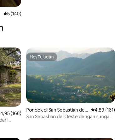
Nilai rata-rata 5 dari 5, 140 ulasan
5 (140)
n
HosTeladan
HosTeladan
Pondok di San Sebastian del
Nilai rata-rata 4,89 dari
4,89 (161)
ilai rata-rata 4,95 dari 5, 166 ulasan
4,95 (166)
Oeste
San Sebastian del Oeste dengan sungai
dari