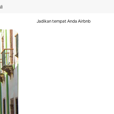
li
Jadikan tempat Anda Airbnb
au gerakan menggeser.