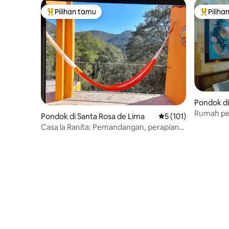
Pilihan tamu
Piliha
Pilihan tamu terpopuler
Pilihan 
Pondok di
a
Rumah pe
Pondok di Santa Rosa de Lima
Nilai rata-rata 5 dari
5 (101)
Cholula
Casa la Ranita: Pemandangan, perapian
dalam ruangan dan ringan