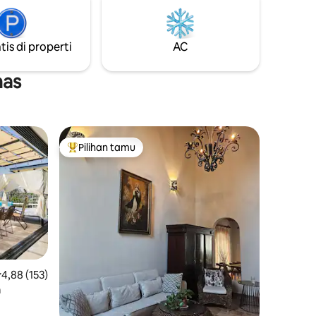
taman. Semua fasilitas yang diperlukan
n makanan
untuk memasak dan menikmati
makanan disediakan. Baik Anda ingin
tis di properti
AC
tidur, bersantai, bermeditasi, berjalan,
atau membaca, ini adalah tempat yang
sempurna! internet yang bagus
nas
Pilihan tamu
Pilihan tamu terpopuler
ilai rata-rata 4,88 dari 5, 153 ulasan
4,88 (153)
n