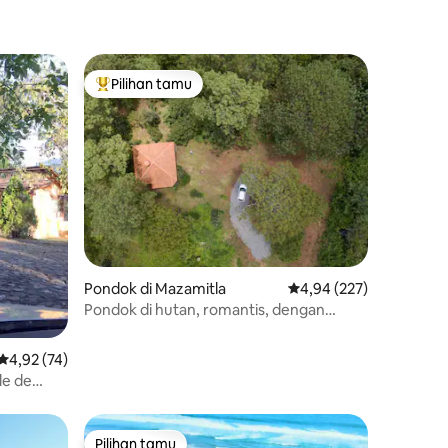
Pilihan tamu
Pilihan tamu terpopuler
Pondok di Mazamitla
Nilai rata-rata 4,94 dari
4,94 (227)
Pondok di hutan, romantis, dengan
pemandangan pegunungan
Nilai rata-rata 4,92 dari 5, 74 ulasan
4,92 (74)
le de
Pilihan tamu