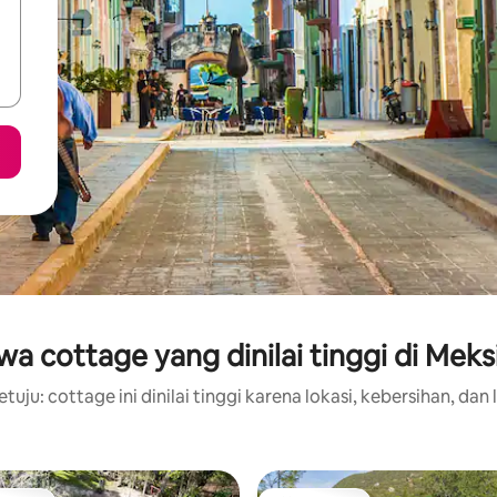
wa cottage yang dinilai tinggi di Meks
tuju: cottage ini dinilai tinggi karena lokasi, kebersihan, dan 