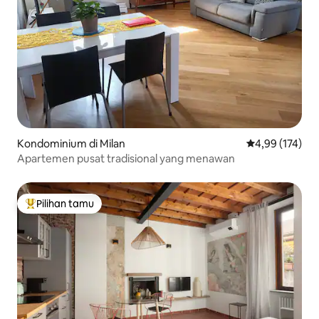
Kondominium di Milan
Nilai rata-rata 
4,99 (174)
Apartemen pusat tradisional yang menawan
Pilihan tamu
Pilihan tamu terpopuler