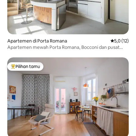
Apartemen di Porta Romana
Nilai rata-ra
5,0 (12)
Apartemen mewah Porta Romana, Bocconi dan pusat
kota
Pilihan tamu
Pilihan tamu terpopuler