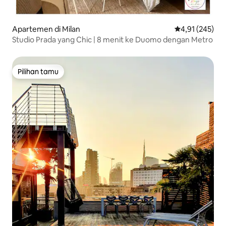
Apartemen di Milan
Nilai rata-rata 
4,91 (245)
Studio Prada yang Chic | 8 menit ke Duomo dengan Metro
Pilihan tamu
Pilihan tamu