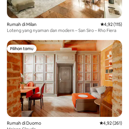
Rumah di Milan
Nilai rata-rata 
4,92 (115)
Loteng yang nyaman dan modern – San Siro – Rho Fiera
Pilihan tamu
Pilihan tamu
Rumah di Duomo
Nilai rata-rata 
4,92 (261)