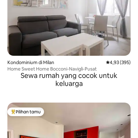
Kondominium di Milan
Nilai rata-rata 
4,93 (395)
Home Sweet Home Bocconi-Navigli-Pusat
Sewa rumah yang cocok untuk
keluarga
Pilihan tamu
Pilihan tamu terpopuler