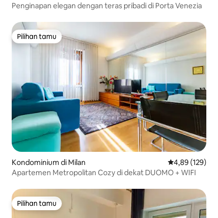
Penginapan elegan dengan teras pribadi di Porta Venezia
Pilihan tamu
Pilihan tamu
Kondominium di Milan
Nilai rata-rata 
4,89 (129)
Apartemen Metropolitan Cozy di dekat DUOMO + WIFI
Pilihan tamu
Pilihan tamu