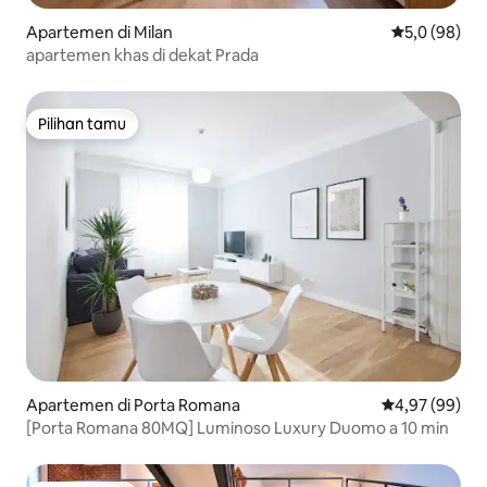
Apartemen di Milan
Nilai rata-rat
5,0 (98)
apartemen khas di dekat Prada
Pilihan tamu
Pilihan tamu
Apartemen di Porta Romana
Nilai rata-rata
4,97 (99)
[Porta Romana 80MQ] Luminoso Luxury Duomo a 10 min