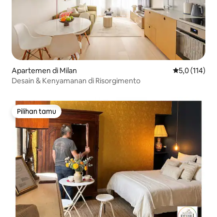
Apartemen di Milan
Nilai rata-rat
5,0 (114)
Desain & Kenyamanan di Risorgimento
Pilihan tamu
Pilihan tamu