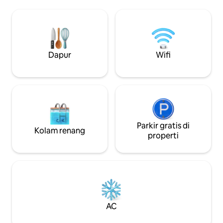
beberapa menit berjalan kaki dari metro
Netflix Pancuran besar mesi
dan hanya 3 halte dari Duomo. Anda bisa
pengering Tempat untuk 4 orang
berjalan - jalan menyenangkan melalui
dewasa, tempat ti
gang - gang, tempat Anda akan
200 x 160 dan temp
mengagumi toko - toko pengrajin, pasar,
berukuran 190 x 1
bar khas, dan pemandangan yang lebih
berukuran besar 
Dapur
Wifi
indah. Lokasi strategis untuk bisnis dan
meja, kursi, dan r
liburan!
Parkir gratis di
Kolam renang
properti
AC