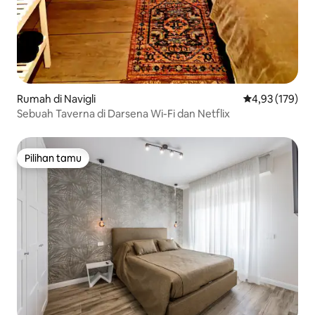
Rumah di Navigli
Nilai rata-rata 
4,93 (179)
Sebuah Taverna di Darsena Wi-Fi dan Netflix
Pilihan tamu
Pilihan tamu