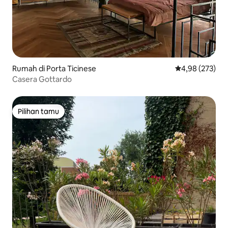
Rumah di Porta Ticinese
Nilai rata-rata 
4,98 (273)
Casera Gottardo
Pilihan tamu
Pilihan tamu