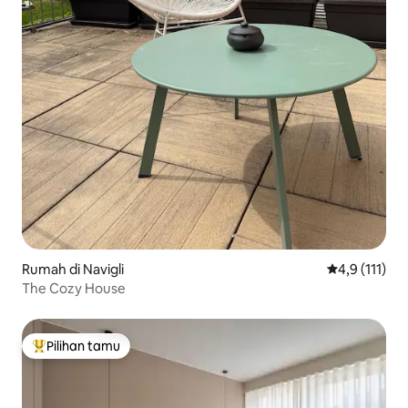
Rumah di Navigli
Nilai rata-rat
4,9 (111)
The Cozy House
Pilihan tamu
Pilihan tamu terpopuler