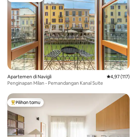
Pilihan tamu terpopuler
Apartemen di Navigli
Nilai rata-rata 
4,97 (117)
Penginapan Milan - Pemandangan Kanal Suite
Pilihan tamu
Pilihan tamu terpopuler