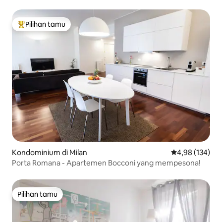
Pilihan tamu
Pilihan tamu terpopuler
Kondominium di Milan
Nilai rata-rata 
4,98 (134)
Porta Romana - Apartemen Bocconi yang mempesona!
Pilihan tamu
Pilihan tamu