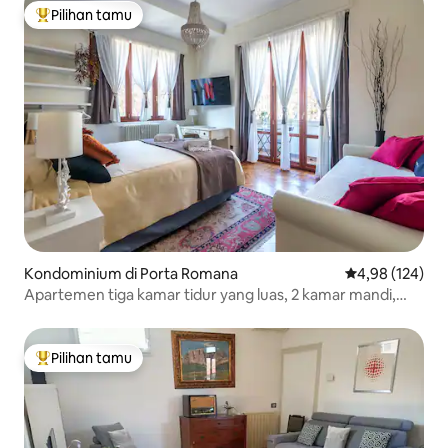
Pilihan tamu
Pilihan tamu terpopuler
Kondominium di Porta Romana
Nilai rata-rata 
4,98 (124)
Apartemen tiga kamar tidur yang luas, 2 kamar mandi,
balkon, mewah, Milan
Pilihan tamu
Pilihan tamu terpopuler