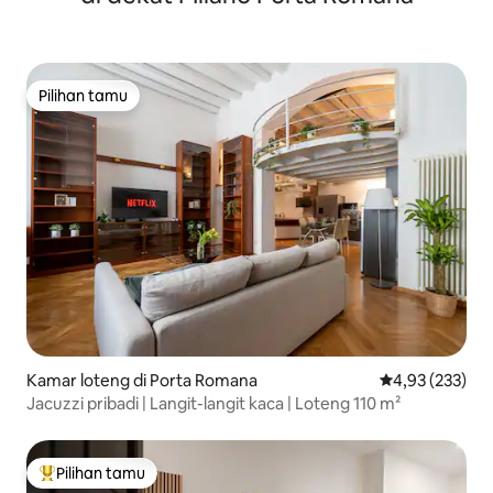
Pilihan tamu
Pilihan tamu
Kamar loteng di Porta Romana
Nilai rata-rata 
4,93 (233)
Jacuzzi pribadi | Langit-langit kaca | Loteng 110 m²
Pilihan tamu
Pilihan tamu terpopuler