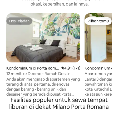
lokasi, kebersihan, dan lainnya.
HosTeladan
Pilihan tamu
HosTeladan
Pilihan tamu
Kondominium di Porta Roma
Nilai rata-rata 4,91 dari 5, 171 ul
4,91 (171)
Kondominium di M
na
12 menit ke Duomo • Rumah Desain
Apartemen yang in
dekat Bocconi e Prada
bawah tanah wi-fi 
Anda akan menginap di apartemen yang
Lantai 3 dengan li
mandiri
terang di lantai pertama, direnovasi
bawah tanah kuning -6 halte ke p
dengan barang - barang unik dan
kota Katedral Duomo (8
desainer yang berada di pusat Porta
ke stasiun kereta api pusat
Fasilitas populer untuk sewa tempat
Romana, salah satu lingkungan tinggal
stasiun kereta api Po
yang paling dicintai dan ikonik di Milan.
bus malam 00.28-0
liburan di dekat Milano Porta Romana
Apartemen ini berlokasi di halaman yang
Supermarket di 10
sangat terawat dan tenang, berjarak
200 mt H24 big Tv wi - fi cepat gratis