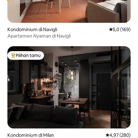
Kondominium di Navigli
Nilai rata-rata
5,0 (169)
Apartemen Nyaman di Navigli
Pilihan tamu
Pilihan tamu terpopuler
Kondominium di Milan
Nilai rata-rata 
4,97 (280)