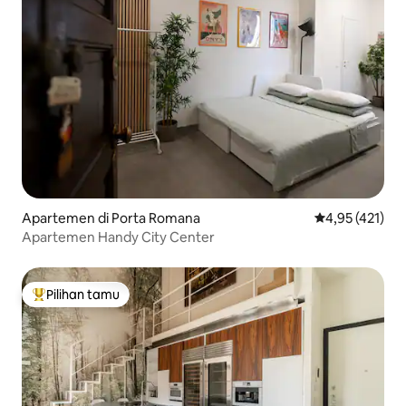
Apartemen di Porta Romana
Nilai rata-rata 
4,95 (421)
Apartemen Handy City Center
Pilihan tamu
Pilihan tamu terpopuler