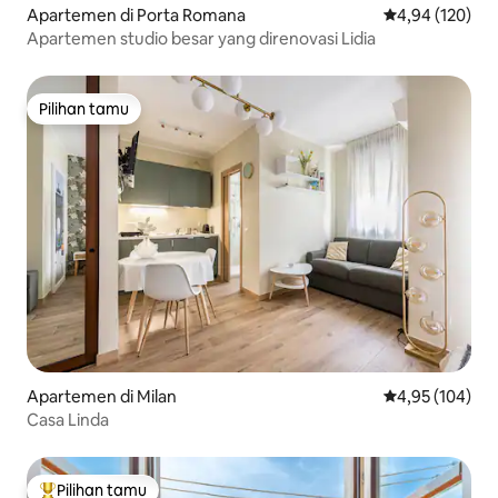
Apartemen di Porta Romana
Nilai rata-rata 
4,94 (120)
Apartemen studio besar yang direnovasi Lidia
Pilihan tamu
Pilihan tamu
Apartemen di Milan
Nilai rata-rata 
4,95 (104)
Casa Linda
Pilihan tamu