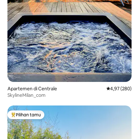
Apartemen di Centrale
Nilai rata-rata 
4,97 (280)
SkylineMilan_com
Pilihan tamu
Pilihan tamu terpopuler