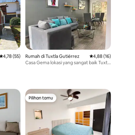
Nilai rata-rata 4,78 dari 5, 55 ulasan
4,78 (55)
Rumah di Tuxtla Gutiérrez
Nilai rata-rata 4,88 dar
4,88 (16)
Casa Gema lokasi yang sangat baik Tuxtla
Gutiérrez
Pilihan tamu
Pilihan tamu