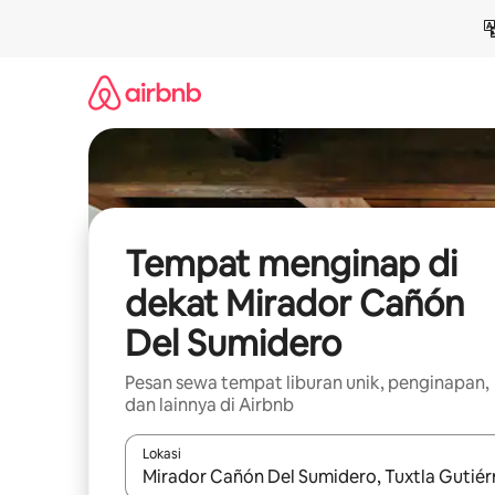
Lewatkan,
langsung
lihat
konten
Tempat menginap di
dekat Mirador Cañón
Del Sumidero
Pesan sewa tempat liburan unik, penginapan,
dan lainnya di Airbnb
Lokasi
Jika hasil yang dicari tersedia, telusuri dengan