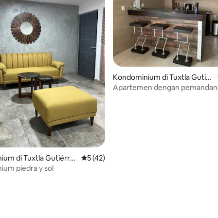
Kondominium di Tuxtla Gutiér
rez
Apartemen dengan pemandang
(Kami tidak mengenakan biaya 
um di Tuxtla Gutiérre
Nilai rata-rata 5 dari 5, 42 ulasan
5 (42)
um piedra y sol