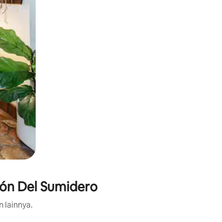
ñón Del Sumidero
n lainnya.