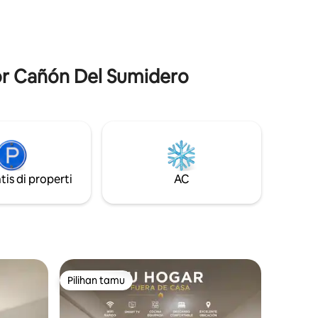
at
Terletak tidak jauh dari tempat wisata
encari
terbaik. Jangan menunggu lebih lama
strategis,
lagi, rasakan inovasi dan kemewahan
 otonom
yang layak Anda dapatkan, pesan
lam
sekarang!
dor Cañón Del Sumidero
tis di properti
AC
Pilihan tamu
Pilihan tamu