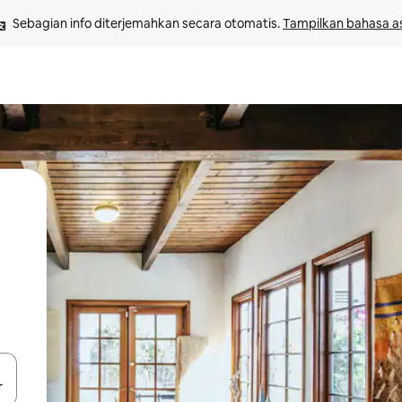
Sebagian info diterjemahkan secara otomatis. 
Tampilkan bahasa as
 tombol panah ke atas dan ke bawah atau jelajahi dengan sentuhan at