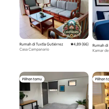
Rumah di Tuxtla Gutiérrez
Nilai rata-rata 4,89 dari
4,89 (66)
Rumah di 
Casa Campanario
Kamar den
Pilihan tamu
Pilihan 
Pilihan tamu
Pilihan 