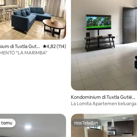
i 5, 70 ulasan
um di Tuxtla Gutié
Nilai rata-rata 4,82 dari 5, 114 ulasan
4,82 (114)
MENTO "LA MARIMBA"
Kondominium di Tuxtla Gutiérr
ez
La Lomita Apartemen keluarga
aman dan nyaman
n tamu
HosTeladan
tamu terpopuler
HosTeladan