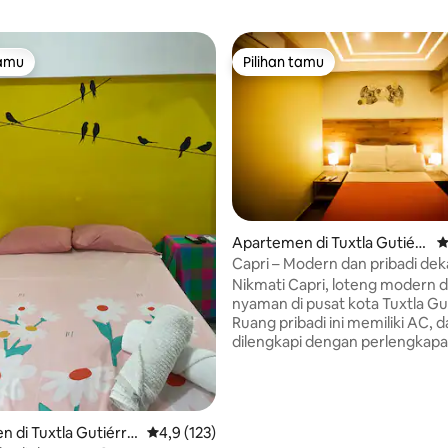
tamu
Pilihan tamu
tamu
Pilihan tamu
 5, 112 ulasan
Apartemen di Tuxtla Gutiérr
N
ez
Capri – Modern dan pribadi dek
Marimba
Nikmati Capri, loteng modern 
nyaman di pusat kota Tuxtla Gu
Ruang pribadi ini memiliki AC, 
dilengkapi dengan perlengkapa
kamar mandi dengan air panas,
tempat tidur yang nyaman di d
Terletak hanya beberapa langka
Parque de la Marimba yang ikon
 di Tuxtla Gutiérre
Nilai rata-rata 4,9 dari 5, 123 ulasan
4,9 (123)
tempat ini memungkinkan And