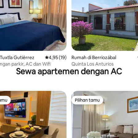
 5, 66 ulasan
Tuxtla Gutiérrez
Nilai rata-rata 4,95 dari 5, 19 ulasan
4,95 (19)
Rumah di Berriozábal
gan parkir, AC dan Wifi
Quinta Los Anturios
Sewa apartemen dengan AC
tamu
Pilihan tamu
tamu
Pilihan tamu