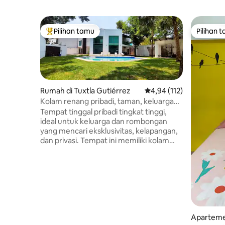
Pilihan tamu
Pilihan 
Pilihan tamu terpopuler
Pilihan 
Rumah di Tuxtla Gutiérrez
Nilai rata-rata 4,94 dari
4,94 (112)
Kolam renang pribadi, taman, keluarga
dan grup
Tempat tinggal pribadi tingkat tinggi,
ideal untuk keluarga dan rombongan
yang mencari eksklusivitas, kelapangan,
dan privasi. Tempat ini memiliki kolam
renang pribadi, taman besar, dan pusat
kebugaran di kawasan perumahan yang
tenang. Tempat ini memiliki 5 kamar
tidur: 3 dengan kamar mandi pribadi dan
2 dengan kamar mandi luar ruangan.
Semua dengan AC, air panas, tempat
tidur berukuran queen, TV pintar, dan
fasilitas premium. Area sosial: dapur
Apartemen