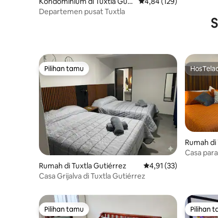
Kondominium di Tuxtla Guti
Nilai rata-rata 4,84 dari 
4,84 (129)
érrez
Departemen pusat Tuxtla
S
Pilihan tamu
HosTela
Pilihan tamu
HosTela
Rumah di 
Casa paraí
Rumah di Tuxtla Gutiérrez
Nilai rata-rata 4,91 dar
4,91 (33)
Casa Grijalva di Tuxtla Gutiérrez
Pilihan tamu
Pilihan 
Pilihan tamu
Pilihan 