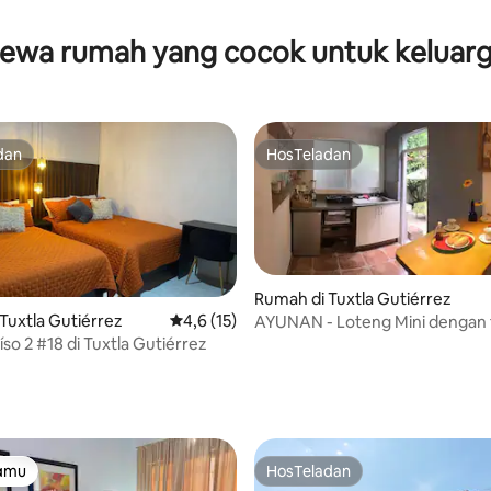
5, 129 ulasan
ewa rumah yang cocok untuk keluar
dan
HosTeladan
dan
HosTeladan
Rumah di Tuxtla Gutiérrez
Tuxtla Gutiérrez
Nilai rata-rata 4,6 dari 5, 15 ulasan
4,6 (15)
AYUNAN - Loteng Mini dengan
eksklusif.
so 2 #18 di Tuxtla Gutiérrez
i 5, 33 ulasan
tamu
HosTeladan
tamu
HosTeladan