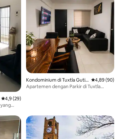
Kondominium di Tuxtla Gutié
Nilai rata-rata 4,89 dar
4,89 (90)
rrez
Apartemen dengan Parkir di Tuxtla
Gutierrez
Nilai rata-rata 4,9 dari 5, 29 ulasan
4,9 (29)
 yang