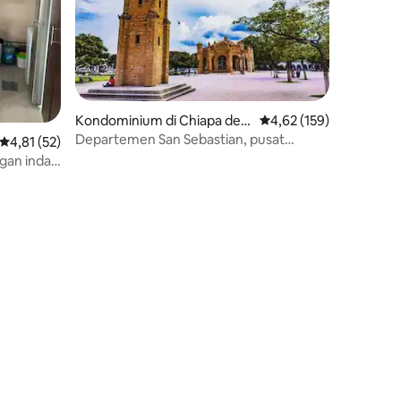
Kondominium di Chiapa de
Nilai rata-rata 4,62 dari
4,62 (159)
Corzo
Departemen San Sebastian, pusat
Nilai rata-rata 4,81 dari 5, 52 ulasan
4,81 (52)
Chiapa de Corzo
an indah
check-in)