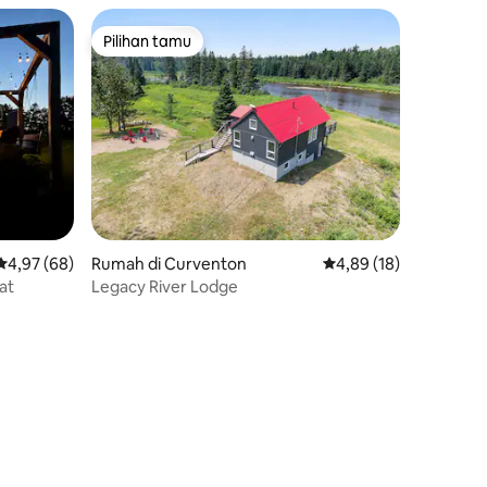
Pilihan tamu
Pilihan tamu
Nilai rata-rata 4,97 dari 5, 68 ulasan
4,97 (68)
Rumah di Curventon
Nilai rata-rata 4,89 dar
4,89 (18)
at
Legacy River Lodge