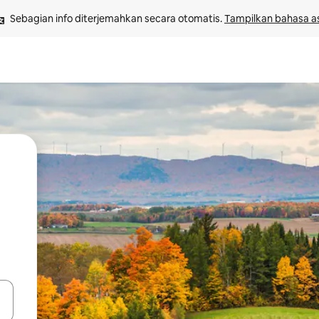
Sebagian info diterjemahkan secara otomatis. 
Tampilkan bahasa as
 tombol panah ke atas dan ke bawah atau jelajahi dengan sentuhan at