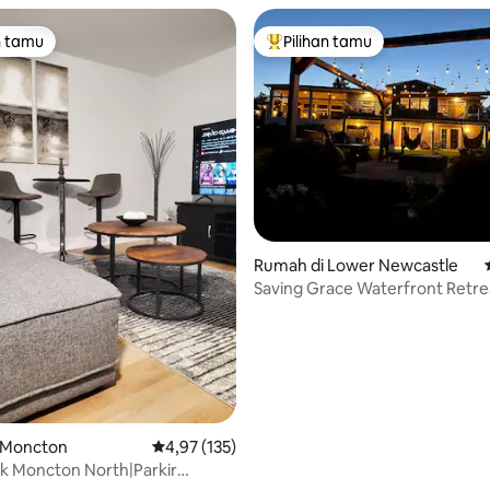
n tamu
Pilihan tamu
tamu terpopuler
Pilihan tamu terpopuler
Rumah di Lower Newcastle
Saving Grace Waterfront Retre
5, 138 ulasan
 Moncton
Nilai rata-rata 4,97 dari 5, 135 ulasan
4,97 (135)
k Moncton North|Parkir