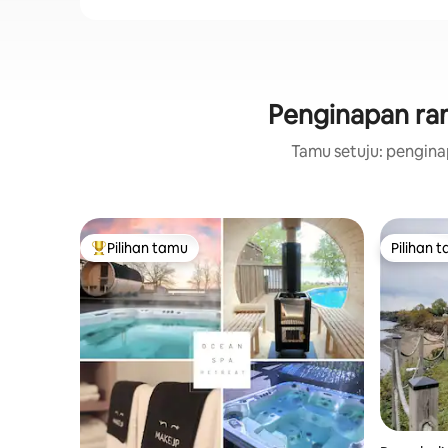
Penginapan ram
Tamu setuju: penginap
Pilihan tamu
Pilihan 
Pilihan tamu terpopuler
Pilihan 