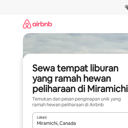
Lewatkan,
langsung
lihat
konten
Sewa tempat liburan
yang ramah hewan
peliharaan di Miramichi
Temukan dan pesan penginapan unik yang
ramah hewan peliharaan di Airbnb
Lokasi
Jika hasil yang dicari tersedia, telusuri dengan