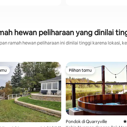
ah hewan peliharaan yang dinilai ting
an ramah hewan peliharaan ini dinilai tinggi karena lokasi, ke
tamu
Pilihan tamu
tamu
Pilihan tamu
Pondok di Quarryville
Ni