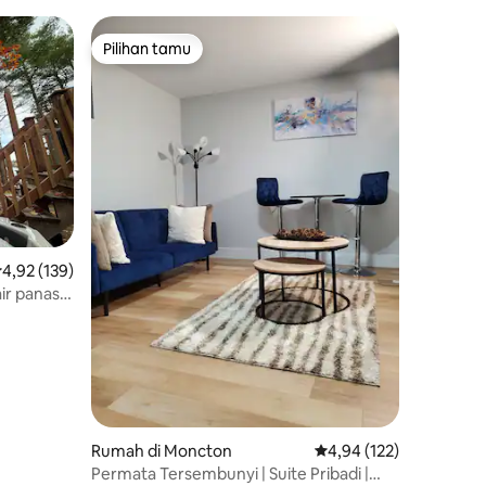
Pilihan tamu
Pilihan tamu
ilai rata-rata 4,92 dari 5, 139 ulasan
4,92 (139)
ir panas
Rumah di Moncton
Nilai rata-rata 4,94 dari
4,94 (122)
Permata Tersembunyi | Suite Pribadi |