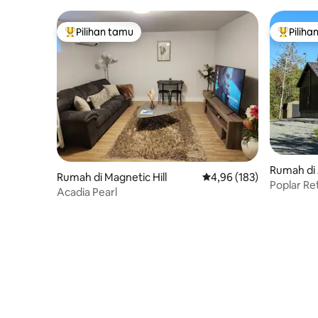
Gratis|Ch
Pilihan tamu
Piliha
Pilihan tamu terpopuler
Pilihan 
Rumah di 
Rumah di Magnetic Hill
Nilai rata-rata 4,96 dari 
4,96 (183)
Poplar Re
Acadia Pearl
panas.