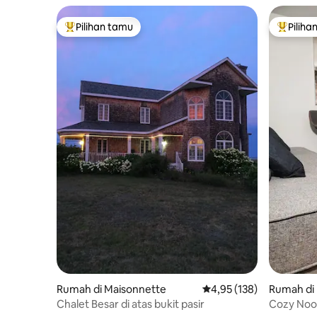
Pilihan tamu
Piliha
Pilihan tamu terpopuler
Pilihan 
Rumah di Maisonnette
Nilai rata-rata 4,95 dari 
4,95 (138)
Rumah di
Chalet Besar di atas bukit pasir
Cozy Noo