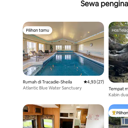
Sewa pengina
Pilihan tamu
HosTela
Pilihan tamu
HosTela
Rumah di Tracadie-Sheila
Nilai rata-rata 4,93 dar
4,93 (27)
Atlantic Blue Water Sanctuary
Tempat me
ac
Kabin dua
dengan ak
Piliha
Pilihan 