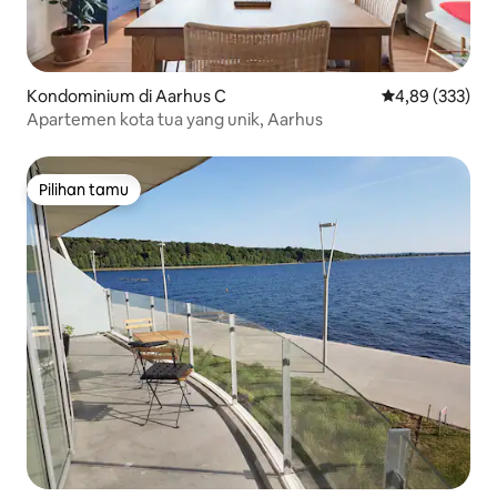
Kondominium di Aarhus C
Nilai rata-rata 
4,89 (333)
Apartemen kota tua yang unik, Aarhus
Pilihan tamu
Pilihan tamu