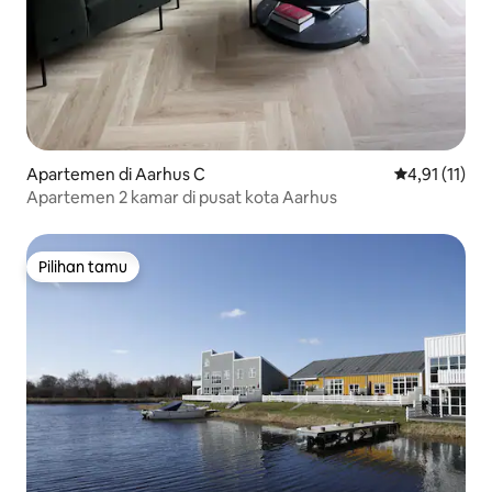
Apartemen di Aarhus C
Nilai rata-rat
4,91 (11)
Apartemen 2 kamar di pusat kota Aarhus
Pilihan tamu
Pilihan tamu