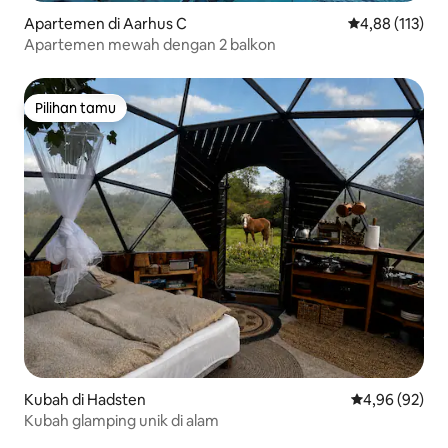
Apartemen di Aarhus C
Nilai rata-rata 
4,88 (113)
Apartemen mewah dengan 2 balkon
Pilihan tamu
Pilihan tamu
Kubah di Hadsten
Nilai rata-rata
4,96 (92)
Kubah glamping unik di alam