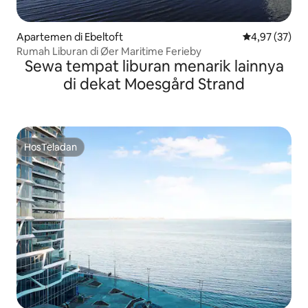
Apartemen di Ebeltoft
Nilai rata-rata
4,97 (37)
Rumah Liburan di Øer Maritime Ferieby
Sewa tempat liburan menarik lainnya
di dekat Moesgård Strand
HosTeladan
HosTeladan