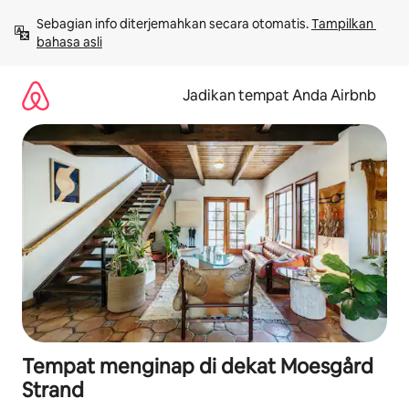
Lewatkan,
Sebagian info diterjemahkan secara otomatis. 
Tampilkan 
langsung
bahasa asli
lihat
konten
Jadikan tempat Anda Airbnb
Tempat menginap di dekat Moesgård
Strand