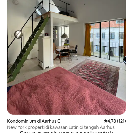
Kondominium di Aarhus C
Nilai rata-rata
4,78 (121)
New York properti di kawasan Latin di tengah Aarhus