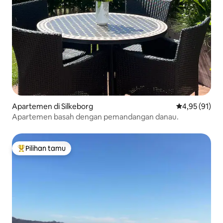
Apartemen di Silkeborg
Nilai rata-rata
4,95 (91)
Apartemen basah dengan pemandangan danau.
Pilihan tamu
Pilihan tamu terpopuler