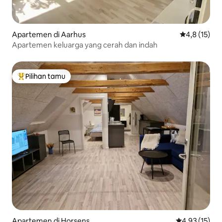
Apartemen di Aarhus
Nilai rata-ra
4,8 (15)
Apartemen keluarga yang cerah dan indah
Pilihan tamu
Pilihan tamu terpopuler
Apartemen di Horsens
Nilai rata-rata
4,93 (15)