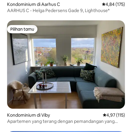
Kondominium di Aarhus C
Nilai rata-rata 
4,84 (175)
AARHUS C - Helga Pedersens Gade 9, Lighthouse*
Pilihan tamu
Pilihan tamu
Kondominium di Viby
Nilai rata-rata 
4,97 (115)
Apartemen yang terang dengan pemandangan yang
fantastis