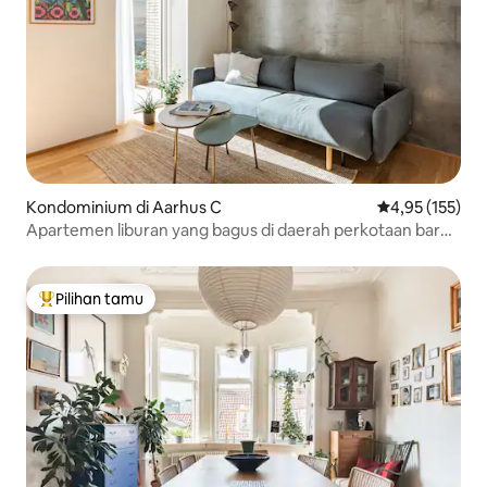
Kondominium di Aarhus C
Nilai rata-rata 
4,95 (155)
Apartemen liburan yang bagus di daerah perkotaan baru
dan populer
Pilihan tamu
Pilihan tamu terpopuler