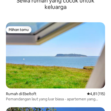
Sewa rumah yang cocok untuk
keluarga
Pilihan tamu
Pilihan tamu
Rumah di Ebeltoft
Nilai rata-rata
4,81 (115)
Pemandangan laut yang luar biasa - apartemen yang
menawan (no 3)