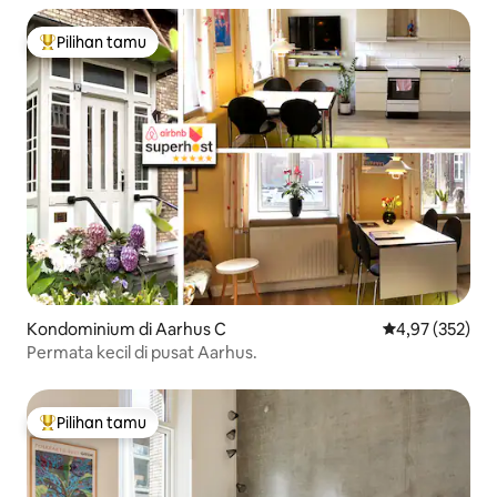
Pilihan tamu
Pilihan tamu terpopuler
Kondominium di Aarhus C
Nilai rata-rata 
4,97 (352)
Permata kecil di pusat Aarhus.
Pilihan tamu
Pilihan tamu terpopuler