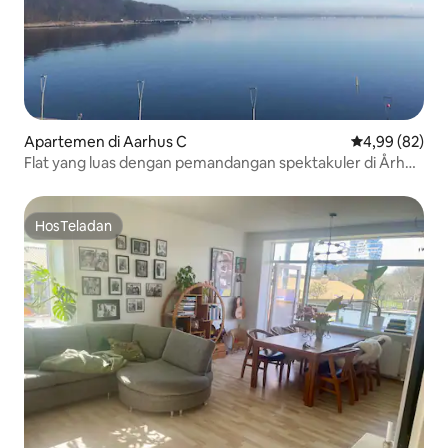
Apartemen di Aarhus C
Nilai rata-rata
4,99 (82)
Flat yang luas dengan pemandangan spektakuler di Århus
Ø
HosTeladan
HosTeladan