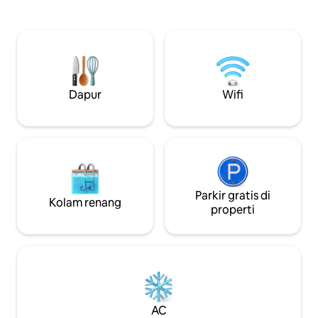
golf dan rute sepeda gunung. Ada
nyaman dan terpel
beberapa pantai yang berbeda yang
dengan loteng. Fa
mudah dijangkau baik dengan berjalan
selatan, pemanda
kaki, bersepeda, atau naik mobil. Rumah
derajat ke air, pe
ini baru saja direnovasi dan memiliki
kota. Tempat tingg
perapian di ruang tamu serta perapian
cocok untuk pasa
dan pemanggang di taman. Matahari
bisnis. Dapur teh d
Dapur
Wifi
dapat dinikmati dari beberapa teras kayu
kulkas - tidak me
dengan banyak kesempatan untuk
membuat makanan
berlindung.
Parkir gratis di
Kolam renang
properti
AC