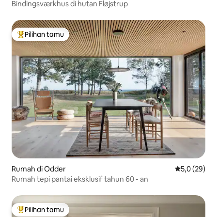
Bindingsværkhus di hutan Fløjstrup
Pilihan tamu
Pilihan tamu terpopuler
Rumah di Odder
Nilai rata-rat
5,0 (29)
Rumah tepi pantai eksklusif tahun 60 - an
Pilihan tamu
Pilihan tamu terpopuler