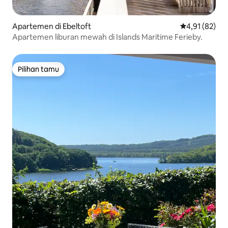
Apartemen di Ebeltoft
Nilai rata-rata
4,91 (82)
Apartemen liburan mewah di Islands Maritime Ferieby.
Pilihan tamu
Pilihan tamu