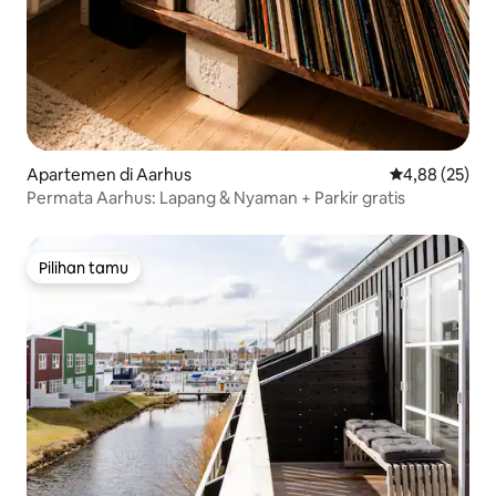
Apartemen di Aarhus
Nilai rata-rata
4,88 (25)
Permata Aarhus: Lapang & Nyaman + Parkir gratis
Pilihan tamu
Pilihan tamu