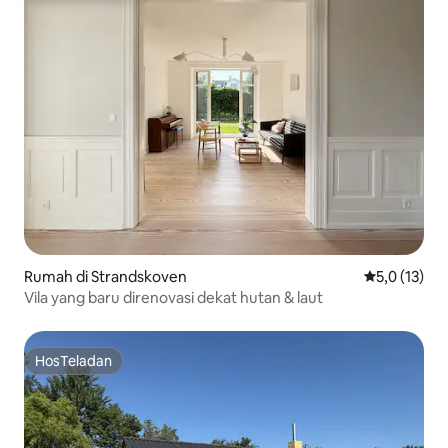
Rumah di Strandskoven
Nilai rata-ra
5,0 (13)
Vila yang baru direnovasi dekat hutan & laut
HosTeladan
HosTeladan