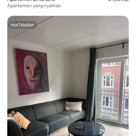
Apartemen yang nyaman
HosTeladan
HosTeladan