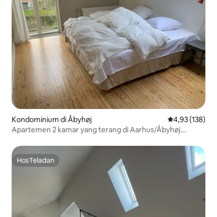
Kondominium di Åbyhøj
Nilai rata-rata 
4,93 (138)
Apartemen 2 kamar yang terang di Aarhus/Åbyhøj
dengan pemandangan
HosTeladan
HosTeladan