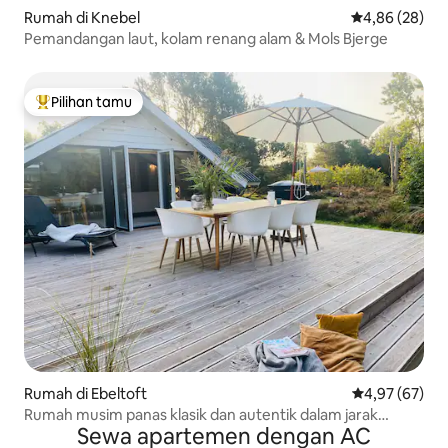
Rumah di Knebel
Nilai rata-rata
4,86 (28)
Pemandangan laut, kolam renang alam & Mols Bjerge
Pilihan tamu
Pilihan tamu terpopuler
Rumah di Ebeltoft
Nilai rata-rata
4,97 (67)
Rumah musim panas klasik dan autentik dalam jarak
Sewa apartemen dengan AC
berjalan kaki ke air