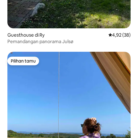
Guesthouse di Ry
Nilai rata-rata
4,92 (38)
Pemandangan panorama Julsø
Pilihan tamu
Pilihan tamu