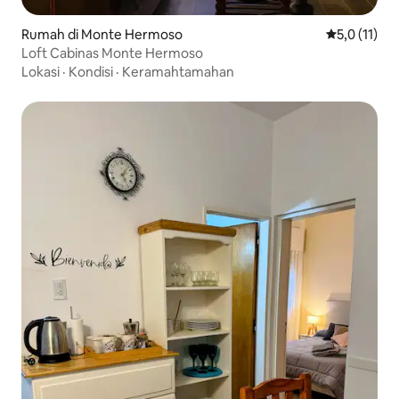
Rumah di Monte Hermoso
Nilai rata-ra
5,0 (11)
Loft Cabinas Monte Hermoso
Lokasi
·
Kondisi
·
Keramahtamahan