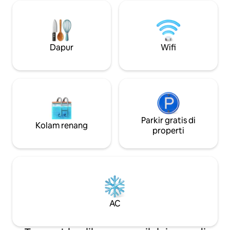
dengan pemangga
untuk paellera/di
ke lantai 1 2 kama
kamar mandi lengk
Dapur
Wifi
Parkir gratis di
Kolam renang
properti
AC