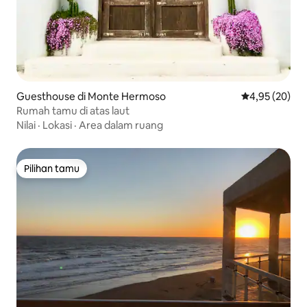
Guesthouse di Monte Hermoso
Nilai rata-rata
4,95 (20)
Rumah tamu di atas laut
Nilai
·
Lokasi
·
Area dalam ruang
Pilihan tamu
Pilihan tamu