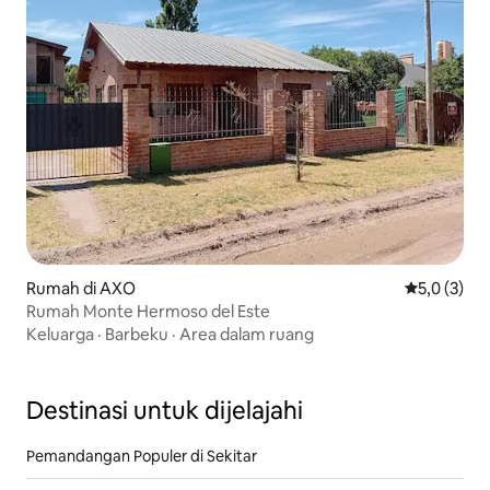
Rumah di AXO
Nilai rata-r
5,0 (3)
Rumah Monte Hermoso del Este
Keluarga
·
Barbeku
·
Area dalam ruang
Destinasi untuk dijelajahi
Pemandangan Populer di Sekitar