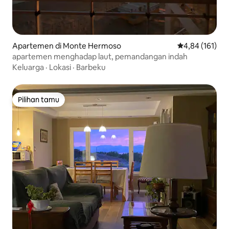
Apartemen di Monte Hermoso
Nilai rata-rata 
4,84 (161)
apartemen menghadap laut, pemandangan indah
Keluarga
·
Lokasi
·
Barbeku
Pilihan tamu
Pilihan tamu