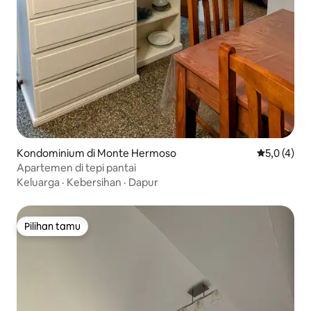
Kondominium di Monte Hermoso
Nilai rata-r
5,0 (4)
Apartemen di tepi pantai
Keluarga
·
Kebersihan
·
Dapur
Pilihan tamu
Pilihan tamu