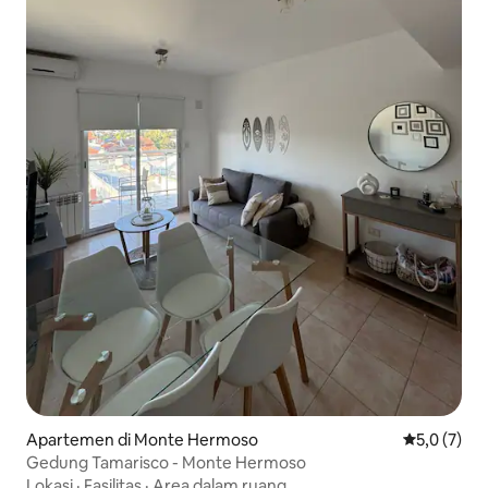
Apartemen di Monte Hermoso
Nilai rata-r
5,0 (7)
Gedung Tamarisco - Monte Hermoso
Lokasi
·
Fasilitas
·
Area dalam ruang