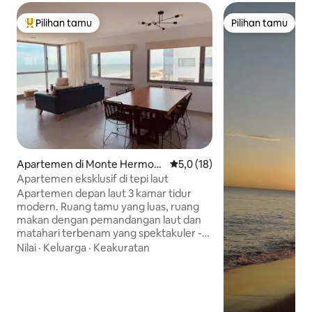
Pilihan tamu
Pilihan tamu
Pilihan tamu terpopuler
Pilihan tamu
Apartemen di Monte Hermos
Nilai rata-rata 5,0 dari 5, 18 ul
5,0 (18)
o
Apartemen eksklusif di tepi laut
Apartemen depan laut 3 kamar tidur
modern. Ruang tamu yang luas, ruang
makan dengan pemandangan laut dan
matahari terbenam yang spektakuler -
menikmati matahari terbenam yang
Nilai
·
Keluarga
·
Keakuratan
menjadi ciri khas Monte Hermoso.
Balkon dengan pemanggang listrik.
Dapur dengan oven listrik, mesin cuci
piring, dan microwave. Aula kamar