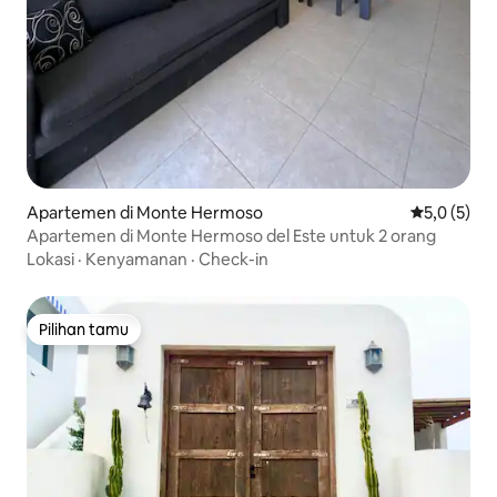
Apartemen di Monte Hermoso
Nilai rata-r
5,0 (5)
Apartemen di Monte Hermoso del Este untuk 2 orang
Lokasi
·
Kenyamanan
·
Check-in
Pilihan tamu
Pilihan tamu