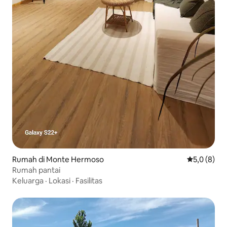
Rumah di Monte Hermoso
Nilai rata-r
5,0 (8)
Rumah pantai
Keluarga
·
Lokasi
·
Fasilitas