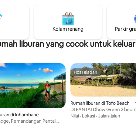
dengan toilet terpisah. Pilih ant
berundak mengarah ke pantai
tempat tidur single, twin, atau 
lam renang, area makan al
Anda butuh mobil 4x4 untuk m
an perapian. Di bagian bawah
Bibo Sands
dapat akses pribadi ke pantai di
a
Kolam renang
Parkir gra
mah liburan yang cocok untuk kelua
HosTeladan
HosTeladan
Rumah liburan di Tofo Beach
DI PANTAI Dhow Green 2 bedroom
uran di Inhambane
cottage AC
Nilai
·
Lokasi
·
Jalan-jalan
odge, Pemandangan Pantai
ng Menakjubkan
i 5, 18 ulasan