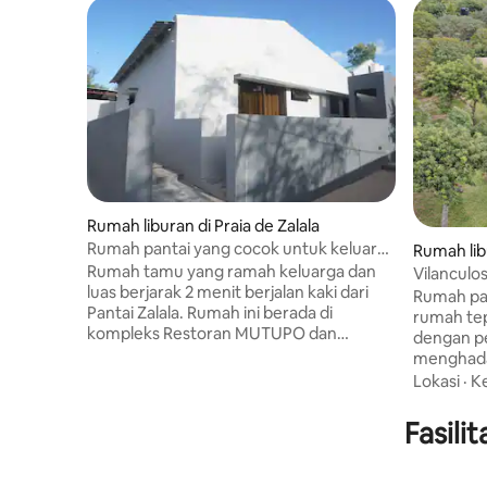
Rumah liburan di Praia de Zalala
Rumah pantai yang cocok untuk keluarga
Rumah lib
di Praia de Zalala
Rumah tamu yang ramah keluarga dan
Vilanculo
luas berjarak 2 menit berjalan kaki dari
kolam re
Rumah pan
Pantai Zalala. Rumah ini berada di
rumah te
kompleks Restoran MUTUPO dan
dengan p
dilindungi dengan baik oleh pagar listrik.
menghadap 
Tersedia tempat parkir dan keamanan.
ini adalah
Lokasi
·
K
Bagi tamu yang tidak ingin melayani diri
orang den
sendiri, restoran ini buka pada akhir
kamar man
Fasili
pekan dan ada roti segar dari toko roti di
lengkap 
rumah kami setiap hari dalam seminggu.
lounge y
Nikmati liburan romantis atau liburan
kenyaman