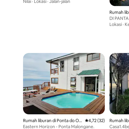
cottage AC
Nilai
·
Lokasi
·
Jalan-jalan
Rumah lib
DI PANTAI
dengan 
Lokasi
·
K
Rumah liburan di Ponta do Ou
Nilai rata-rata 4,72 dar
4,72 (32)
Rumah libu
ro
e
Eastern Horizon - Ponta Malongane.
Casa1.4b