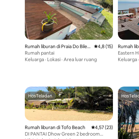
Rumah liburan di Praia Do Bilen
Nilai rata-rata 4,8 dar
4,8 (15)
Rumah lib
e
ro
Rumah pantai
Eastern H
Keluarga
·
Lokasi
·
Area luar ruang
Keluarga
HosTeladan
HosTela
HosTeladan
HosTela
Rumah liburan di Tofo Beach
Nilai rata-rata 4,57 dar
4,57 (23)
DI PANTAI Dhow Green 2 bedroom