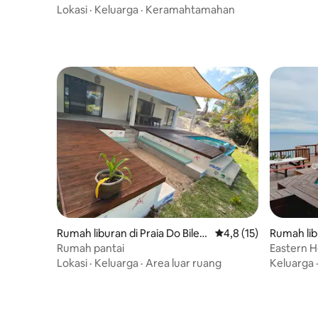
dengan AC
Lokasi
·
Keluarga
·
Keramahtamahan
Rumah liburan di Praia Do Bilen
Nilai rata-rata 4,8 dar
4,8 (15)
Rumah lib
e
ro
Rumah pantai
Eastern H
Lokasi
·
Keluarga
·
Area luar ruang
Keluarga