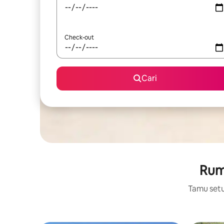
Check-out
Cari
Ruma
Tamu setuj