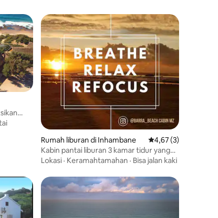
ksikan
tai
Rumah liburan di Inhambane
Nilai rata-rata 4,67 da
4,67 (3)
Kabin pantai liburan 3 kamar tidur yang
menyenangkan.
Lokasi
·
Keramahtamahan
·
Bisa jalan kaki