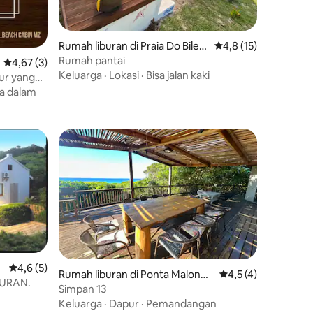
Rumah liburan di Praia Do Bilen
Nilai rata-rata 4,8 dar
4,8 (15)
e
Rumah pantai
Nilai rata-rata 4,67 dari 5, 3 ulasan
4,67 (3)
Keluarga
·
Lokasi
·
Bisa jalan kaki
dur yang
a dalam
Nilai rata-rata 4,6 dari 5, 5 ulasan
4,6 (5)
Rumah liburan di Ponta Malonga
Nilai rata-rata 4,5 d
4,5 (4)
BURAN.
ne
Simpan 13
Keluarga
·
Dapur
·
Pemandangan