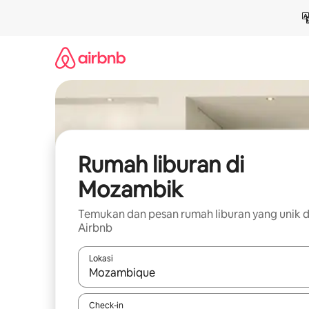
Lewatkan,
langsung
lihat
konten
Rumah liburan di
Mozambik
Temukan dan pesan rumah liburan yang unik d
Airbnb
Lokasi
Jika hasil yang dicari tersedia, telusuri dengan
Check-in