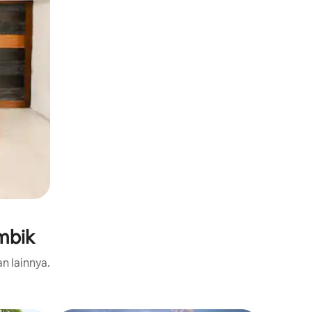
ambik
an lainnya.