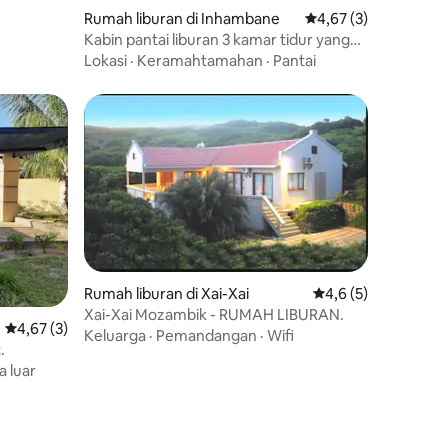
Rumah liburan di Inhambane
Nilai rata-rata 4,67 da
4,67 (3)
Kabin pantai liburan 3 kamar tidur yang
menyenangkan.
Lokasi
·
Keramahtamahan
·
Pantai
Rumah liburan di Xai-Xai
Nilai rata-rata 4,6 da
4,6 (5)
Xai-Xai Mozambik - RUMAH LIBURAN.
Nilai rata-rata 4,67 dari 5, 3 ulasan
4,67 (3)
Keluarga
·
Pemandangan
·
Wifi
.
a luar