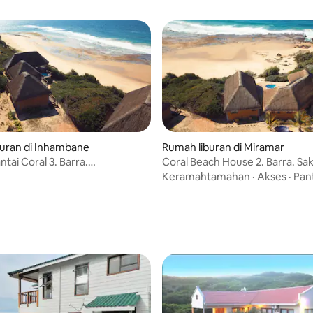
uran di Inhambane
Rumah liburan di Miramar
tai Coral 3. Barra.
Coral Beach House 2. Barra. Sa
gan Laut yang Menyenangkan
Whales Play
Keramahtamahan
·
Akses
·
Pan
ri 5, 3 ulasan