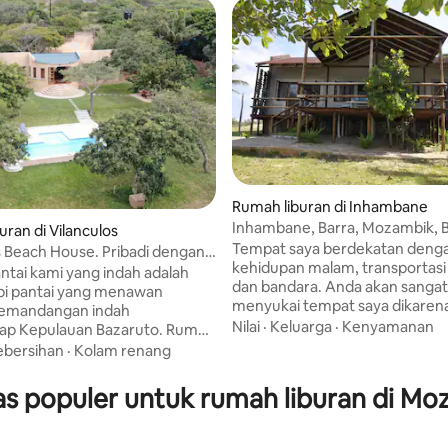
Rumah liburan di Inhambane
Inhambane, Barra, Mozambik, B
uran di Vilanculos
3
Tempat saya berdekatan deng
s Beach House. Pribadi dengan
kehidupan malam, transportas
nang
tai kami yang indah adalah
dan bandara. Anda akan sangat
pi pantai yang menawan
menyukai tempat saya dikaren
emandangan indah
lokasinya, pemandangannya, d
Nilai
·
Keluarga
·
Kenyamanan
Kepulauan Bazaruto. Rumah
kenyamanannya. Tempat saya 
 katering mandiri, tidur hingga 6
ebersihan
·
Kolam renang
untuk pasangan, petualang solo
gan 3 kamar tidur luas dan 2
keluarga (dengan anak), romb
di. Tempat ini memiliki dapur
tas populer untuk rumah liburan di M
besar dan teman berbulu (hew
dengan pulau makan besar dan
peliharaan). Unit ini menampun
ang nyaman dengan semua
pasangan dan 2 anak-anak di ar
an modern rumah pantai.