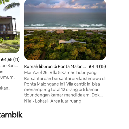
Rumah lib
Nilai rata-rata 4,55 dari 5, 11 ulasan
4,55 (11)
Xai-Xai 
ibo Sands
Rumah liburan di Ponta Malong
Nilai rata-rata 4,4 dar
4,4 (15)
Rumah 4 
an
ane
Mar Azul 26. Villa 5 Kamar Tidur yang
yang ind
i umum,
Menyenangkan di Malongane
Bersantai dan bersantai di vila istimewa di
dengan k
Ponta Malongane ini! Vila cantik ini bisa
braai pri
akan
menampung total 12 orang di 5 kamar
harian, 
Keluarga
an
tidur dengan kamar mandi dalam. Dek
Bawa sel
cocok
yang menghibur memiliki kolam renang
Nilai
·
Lokasi
·
Area luar ruang
luar bias
,
dan pemandangan laut & pedalaman
bawah sin
ongan
yang menakjubkan. Rumah ini memiliki
adalah k
ozambik
an
jalur pejalan kaki bersama ke pantai.
memiliki 
g 2
Rumah ini dilengkapi dengan baik untuk
tidur 4 s
ea santai
katering mandiri dan sangat cocok untuk
tidur 3 d