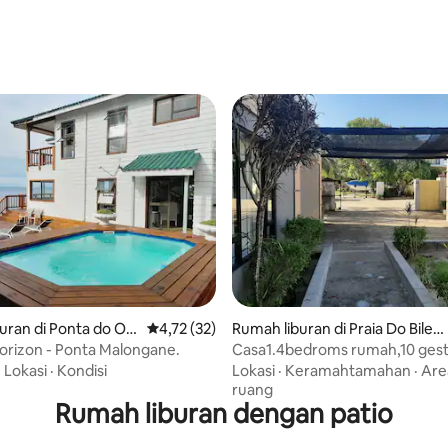
i 5, 15 ulasan
uran di Ponta do Ou
Nilai rata-rata 4,72 dari 5, 32 ulasan
4,72 (32)
Rumah liburan di Praia Do Bilen
e
orizon - Ponta Malongane.
Casa1.4bedroms rumah,10 gest
·
Lokasi
·
Kondisi
Lokasi
·
Keramahtamahan
·
Are
ruang
Rumah liburan dengan patio