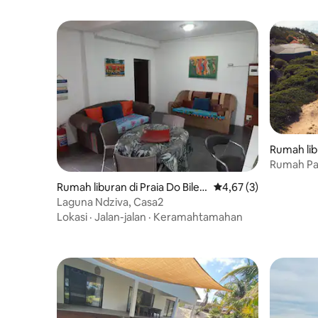
Rumah lib
Rumah Pan
Pemandan
Rumah liburan di Praia Do Bilen
Nilai rata-rata 4,67 da
4,67 (3)
e
Laguna Ndziva, Casa2
Lokasi
·
Jalan-jalan
·
Keramahtamahan