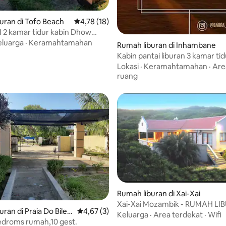
uran di Tofo Beach
Nilai rata-rata 4,78 dari 5, 18 ulasan
4,78 (18)
 2 kamar tidur kabin Dhow
AC
eluarga
·
Keramahtamahan
Rumah liburan di Inhambane
Kabin pantai liburan 3 kamar ti
menyenangkan.
Lokasi
·
Keramahtamahan
·
Are
ruang
Rumah liburan di Xai-Xai
Xai-Xai Mozambik - RUMAH LI
i 5, 32 ulasan
ran di Praia Do Bilen
Nilai rata-rata 4,67 dari 5, 3 ulasan
4,67 (3)
Keluarga
·
Area terdekat
·
Wifi
edroms rumah,10 gest.