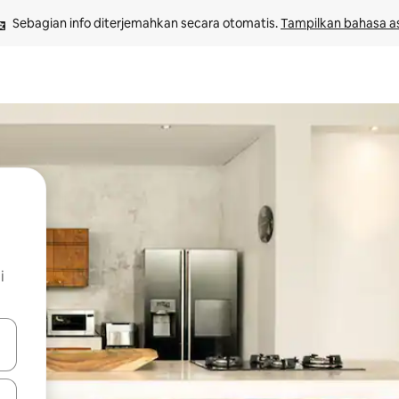
Sebagian info diterjemahkan secara otomatis. 
Tampilkan bahasa as
i
 tombol panah ke atas dan ke bawah atau jelajahi dengan sentuhan at