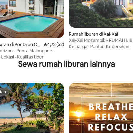
Rumah liburan di Xai-Xai
Xai-Xai Mozambik - RUMAH LI
i 5, 15 ulasan
uran di Ponta do Ou
Nilai rata-rata 4,72 dari 5, 32 ulasan
4,72 (32)
Keluarga
·
Pantai
·
Kebersihan
orizon - Ponta Malongane.
·
Lokasi
·
Kualitas tidur
Sewa rumah liburan lainnya
dan
dan
i 5, 23 ulasan