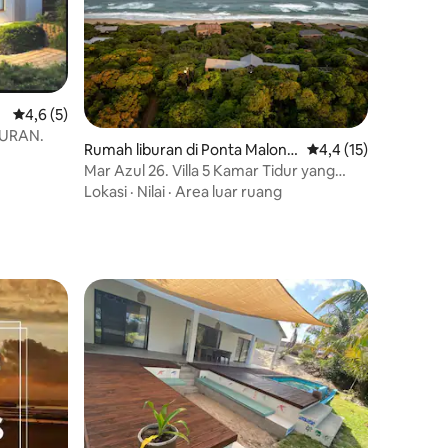
Nilai rata-rata 4,6 dari 5, 5 ulasan
4,6 (5)
BURAN.
Rumah liburan di Ponta Malong
Nilai rata-rata 4,4 dar
4,4 (15)
ane
Mar Azul 26. Villa 5 Kamar Tidur yang
Menyenangkan di Malongane
Lokasi
·
Nilai
·
Area luar ruang