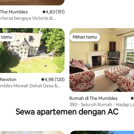
 The Mumbles
Nilai rata-rata 4,83 dari 5, 151 ulasan
4,83 (151)
teras bergaya Victoria di
ta Mumbles
n tamu
Pilihan tamu
tamu terpopuler
Pilihan tamu
 Newton
Nilai rata-rata 4,98 dari 5, 120 ulasan
4,98 (120)
umbles Mewah Dekat Desa &
5, 106 ulasan
Rumah di The Mumbles
N
390 - Seluruh Rumah - Hadap La
Sewa apartemen dengan AC
8 - Mumbles