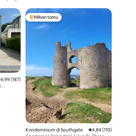
Pilihan tamu
Pilihan tamu terpopuler
ilai rata-rata 4,99 dari 5, 187 ulasan
4,99 (187)
i
Kondominium di Southgate
Nilai rata-rata 4,84 dari
4,84 (110)