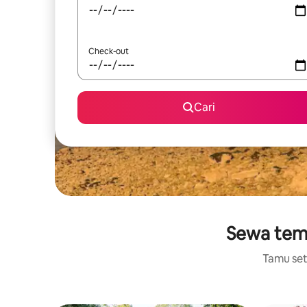
Check-out
Cari
Sewa temp
Tamu setu