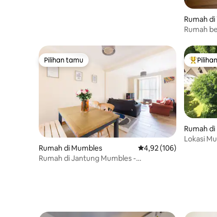
Rumah di
Rumah ber
pusat ko
Pilihan tamu
Piliha
Pilihan tamu
Pilihan 
Rumah di
Lokasi M
Rumah di Mumbles
Nilai rata-rata 4,92 dari 
4,92 (106)
Pantai
Rumah di Jantung Mumbles -
Pemandangan Laut!