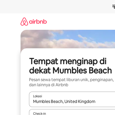
Lewatkan,
langsung
lihat
konten
Tempat menginap di
dekat Mumbles Beach
Pesan sewa tempat liburan unik, penginapan,
dan lainnya di Airbnb
Lokasi
Jika hasil yang dicari tersedia, telusuri dengan
Check-in