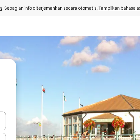
Sebagian info diterjemahkan secara otomatis. 
Tampilkan bahasa as
 tombol panah ke atas dan ke bawah atau jelajahi dengan sentuhan at