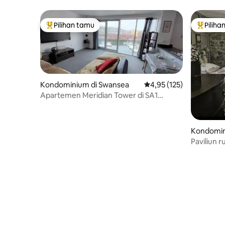
Pilihan tamu
Piliha
Pilihan tamu terpopuler
Pilihan 
Kondominium di Swansea
Nilai rata-rata 4,95 dari
4,95 (125)
Apartemen Meridian Tower di SA1
dengan pemandangan marina.
Kondomin
Paviliun