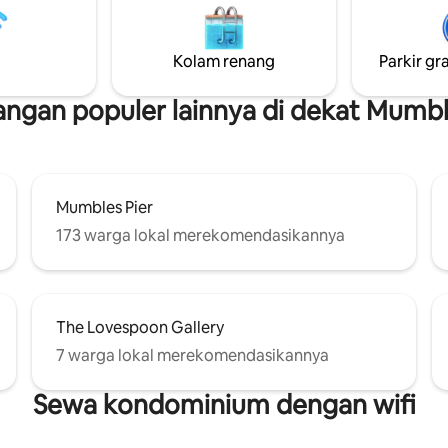
alkon
kamar mandi & lounge mewah. 
p taman halaman pribadi
berada di lokasi ideal untuk men
k mandi air panas dan
pantai Gower yang indah di dek
Kolam renang
Parkir gra
atau bersantai di teras depan
Tidak diperbolehkan membaw
nda menikmati kehidupan
peliharaan, maaf
gan populer lainnya di dekat Mumb
& pemandangan laut yang
rubah.
Mumbles Pier
173 warga lokal merekomendasikannya
The Lovespoon Gallery
7 warga lokal merekomendasikannya
Sewa kondominium dengan wifi