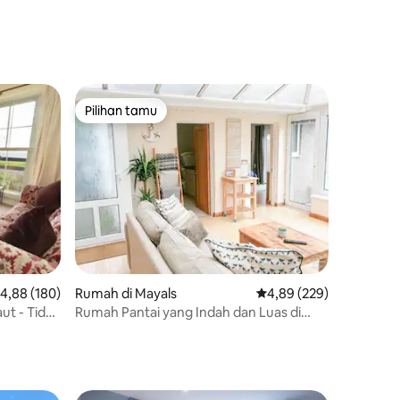
Pilihan tamu
Pilihan tamu
ilai rata-rata 4,88 dari 5, 180 ulasan
4,88 (180)
Rumah di Mayals
Nilai rata-rata 4,89 dari
4,89 (229)
ut - Tidur
Rumah Pantai yang Indah dan Luas di
dekat Pantai