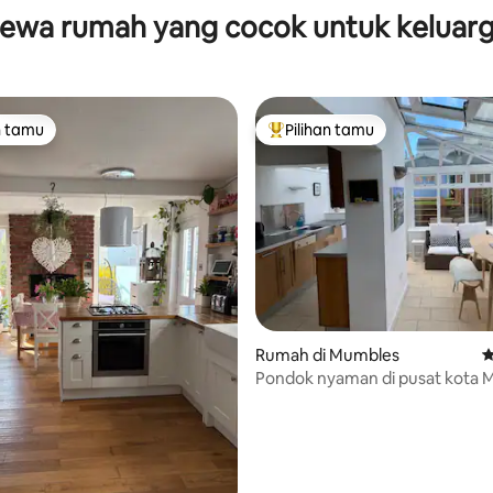
ewa rumah yang cocok untuk keluar
n tamu
Pilihan tamu
tamu terpopuler
Pilihan tamu terpopuler
5, 108 ulasan
Rumah di Mumbles
N
Pondok nyaman di pusat kota 
dengan parkir.