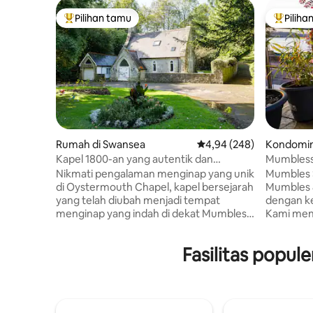
Pilihan tamu
Piliha
Pilihan tamu terpopuler
Pilihan 
Rumah di Swansea
Nilai rata-rata 4,94 dari 
4,94 (248)
Kondomin
es
Kapel 1800-an yang autentik dan
Mumbles
menawan, Mumbles
Nikmati pengalaman menginap yang unik
Mumbles 
di Oystermouth Chapel, kapel bersejarah
Mumbles & gerbang menuju Gower, area
yang telah diubah menjadi tempat
dengan ke
menginap yang indah di dekat Mumbles
Kami mena
dan garis pantai Gower yang
dengan m
menakjubkan. Dapat menampung
segala y
Fasilitas popul
hingga 6 tamu, properti ini memiliki
10 menit 
ruang tamu terbuka yang cerah dengan
pemandan
langit-langit berkubah dan jendela atap,
Bersantai
kamar tidur bergaya, dan bak mandi roll-
dengan p
top yang sempurna untuk bersantai
atau ber