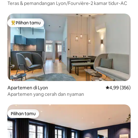
Teras & pemandangan Lyon/Fourvière-2 kamar tidur-AC
Pilihan tamu
Pilihan tamu terpopuler
Apartemen di Lyon
Nilai rata-rata 
4,99 (356)
Apartemen yang cerah dan nyaman
Pilihan tamu
Pilihan tamu