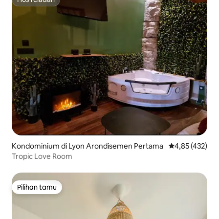
HosTeladan
Kondominium di Lyon Arondisemen Pertama
Nilai rata-rata 
4,85 (432)
Tropic Love Room
Pilihan tamu
Pilihan tamu