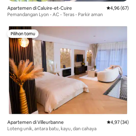
Apartemen di Caluire-et-Cuire
Nilai rata-rata
4,96 (67)
Pemandangan Lyon - AC - Teras - Parkir aman
Pilihan tamu
Pilihan tamu
Apartemen di Villeurbanne
Nilai rata-rata
4,97 (34)
Loteng unik, antara batu, kayu, dan cahaya