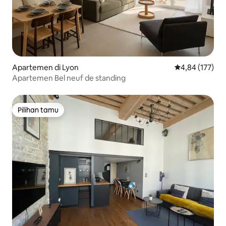
Apartemen di Lyon
Nilai rata-rata 
4,84 (177)
Apartemen Bel neuf de standing
Pilihan tamu
Pilihan tamu