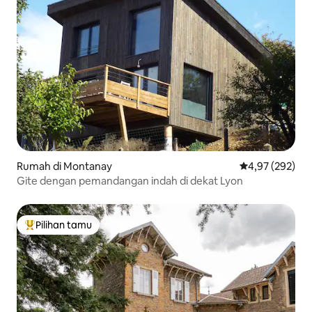
Rumah di Montanay
Nilai rata-rata 
4,97 (292)
Gite dengan pemandangan indah di dekat Lyon
Pilihan tamu
Pilihan tamu terpopuler