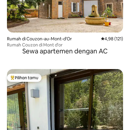
Rumah di Couzon-au-Mont-d'Or
Nilai rata-rata 
4,98 (121)
Rumah Couzon di Mont d'or
Sewa apartemen dengan AC
Pilihan tamu
Pilihan tamu terpopuler