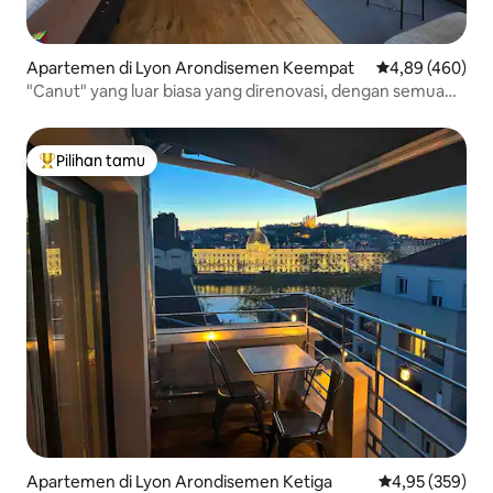
Apartemen di Lyon Arondisemen Keempat
Nilai rata-rata 
4,89 (460)
"Canut" yang luar biasa yang direnovasi, dengan semua
kenyamanan
Pilihan tamu
Pilihan tamu terpopuler
Apartemen di Lyon Arondisemen Ketiga
Nilai rata-rata 
4,95 (359)