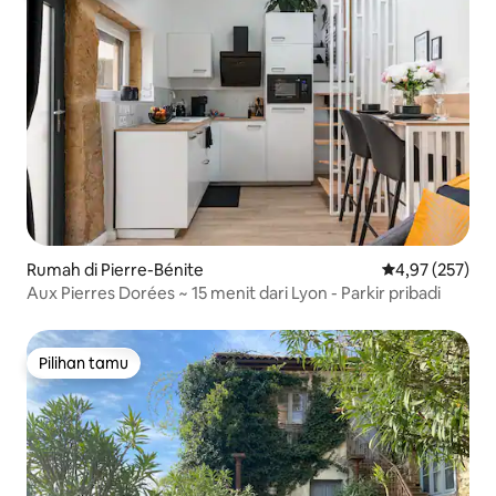
Rumah di Pierre-Bénite
Nilai rata-rata 
4,97 (257)
Aux Pierres Dorées ~ 15 menit dari Lyon - Parkir pribadi
Pilihan tamu
Pilihan tamu