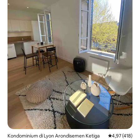
Kondominium di Lyon Arondisemen Ketiga
Nilai rata-rata 
4,97 (418)