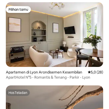
Pilihan tamu
Pilihan tamu
Apartemen di Lyon Arondisemen Kesembilan
Nilai rata-rat
5,0 (28)
ApartHotel N°5 - Romantis & Tenang - Parkir - Lyon
HosTeladan
HosTeladan