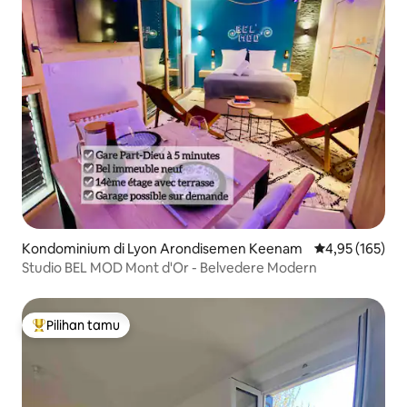
Kondominium di Lyon Arondisemen Keenam
Nilai rata-rata 
4,95 (165)
Studio BEL MOD Mont d'Or - Belvedere Modern
Pilihan tamu
Pilihan tamu terpopuler