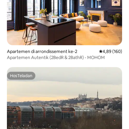
Apartemen di arrondissement ke-2
Nilai rata-rata 
4,89 (160)
Apartemen Autentik (2BedR & 2BathR) - MOHOM
HosTeladan
HosTeladan