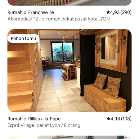
Rumah di Francheville
Nilai rata-rata 
4,93 (290)
Akomodasi T2 - di rumah dekat pusat kota LYON
Pilihan tamu
Pilihan tamu
Rumah di Rillieux-la-Pape
Nilai rata-rata 
4,98 (108)
Esprit Village, dekat Lyon / 8 orang