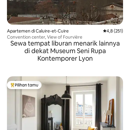
Apartemen di Caluire-et-Cuire
Nilai rata-rata
4,8 (251)
Convention center, View of Fourvière
Sewa tempat liburan menarik lainnya
di dekat Museum Seni Rupa
Kontemporer Lyon
Pilihan tamu
Pilihan tamu terpopuler