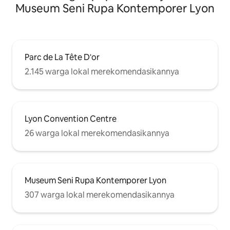
pintu Prancis ke teras yang dilengkapi
Museum Seni Rupa Kontemporer Lyon
dengan tenda dan furnitur luar ruangan.
Parc de La Tête D'or
2.145 warga lokal merekomendasikannya
Lyon Convention Centre
26 warga lokal merekomendasikannya
Museum Seni Rupa Kontemporer Lyon
307 warga lokal merekomendasikannya