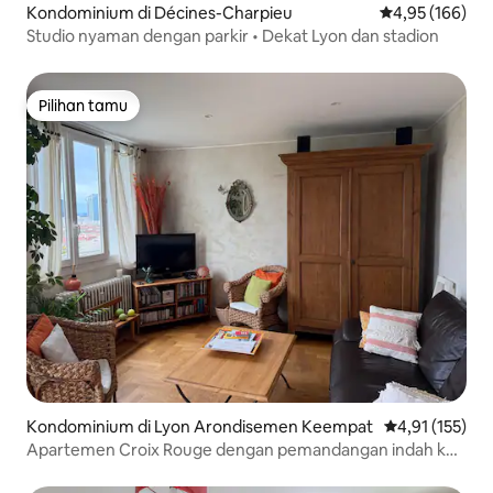
Kondominium di Décines-Charpieu
Nilai rata-rata 
4,95 (166)
Studio nyaman dengan parkir • Dekat Lyon dan stadion
Pilihan tamu
Pilihan tamu
Kondominium di Lyon Arondisemen Keempat
Nilai rata-rata 
4,91 (155)
Apartemen Croix Rouge dengan pemandangan indah ke
Lyon