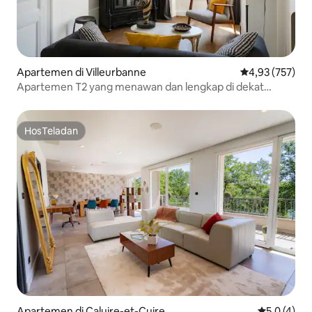
Apartemen di Villeurbanne
Nilai rata-rata 
4,93 (757)
Apartemen T2 yang menawan dan lengkap di dekat
Stasiun Part-Dieu
HosTeladan
HosTeladan
Apartemen di Caluire-et-Cuire
Nilai rata-r
5,0 (4)