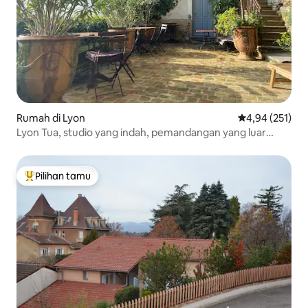
Rumah di Lyon
Nilai rata-rata 
4,94 (251)
Lyon Tua, studio yang indah, pemandangan yang luar
biasa!
Pilihan tamu
Pilihan tamu terpopuler