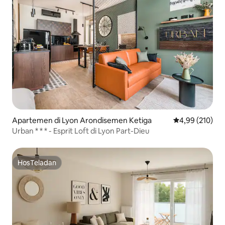
Apartemen di Lyon Arondisemen Ketiga
Nilai rata-rata 
4,99 (210)
Urban * * * - Esprit Loft di Lyon Part-Dieu
HosTeladan
HosTeladan