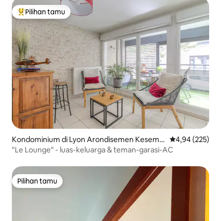
Pilihan tamu
Pilihan tamu terpopuler
Kondominium di Lyon Arondisemen Kesembi
Nilai rata-rata 
4,94 (225)
lan
"Le Lounge" - luas-keluarga & teman-garasi-AC
Pilihan tamu
Pilihan tamu