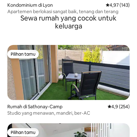
Kondominium di Lyon
Nilai rata-rata 
4,97 (143)
Apartemen berlokasi sangat baik, tenang dan terang
Sewa rumah yang cocok untuk
keluarga
Pilihan tamu
Pilihan tamu
Rumah di Sathonay-Camp
Nilai rata-rata
4,9 (254)
Studio yang menawan, mandiri, ber-AC
Pilihan tamu
Pilihan tamu