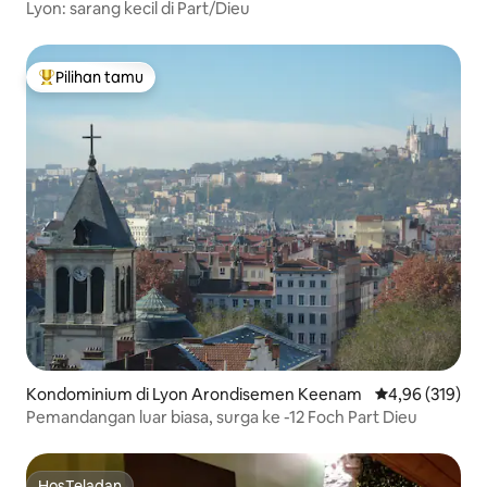
Lyon: sarang kecil di Part/Dieu
Pilihan tamu
Pilihan tamu terpopuler
Kondominium di Lyon Arondisemen Keenam
Nilai rata-rata 
4,96 (319)
Pemandangan luar biasa, surga ke -12 Foch Part Dieu
HosTeladan