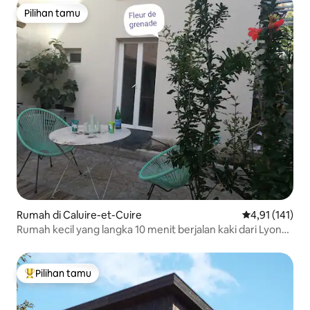
Pilihan tamu
Pilihan tamu
Rumah di Caluire-et-Cuire
Nilai rata-rata
4,91 (141)
Rumah kecil yang langka 10 menit berjalan kaki dari Lyon
Croix-Rousse
Pilihan tamu
Pilihan tamu terpopuler