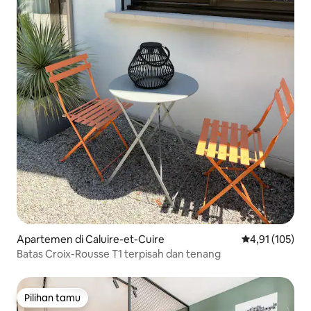
Apartemen di Caluire-et-Cuire
Nilai rata-rata 
4,91 (105)
Batas Croix-Rousse T1 terpisah dan tenang
Pilihan tamu
Pilihan tamu