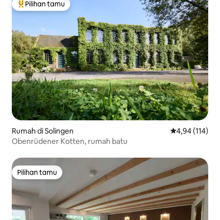
Pilihan tamu
Pilihan tamu terpopuler
Rumah di Solingen
Nilai rata-rata 
4,94 (114)
Obenrüdener Kotten, rumah batu
Pilihan tamu
Pilihan tamu