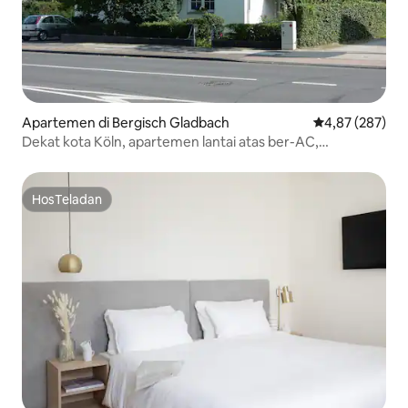
Apartemen di Bergisch Gladbach
Nilai rata-rata 
4,87 (287)
Dekat kota Köln, apartemen lantai atas ber-AC,
Königsforst
HosTeladan
HosTeladan