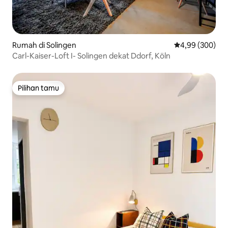
Rumah di Solingen
Nilai rata-rata 
4,99 (300)
Carl-Kaiser-Loft I- Solingen dekat Ddorf, Köln
Pilihan tamu
Pilihan tamu