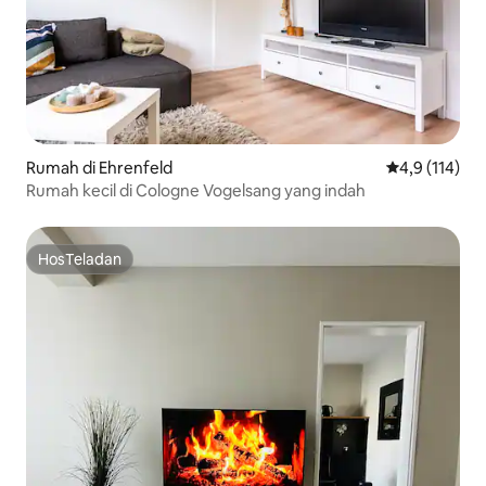
Rumah di Ehrenfeld
Nilai rata-rata
4,9 (114)
Rumah kecil di Cologne Vogelsang yang indah
HosTeladan
HosTeladan