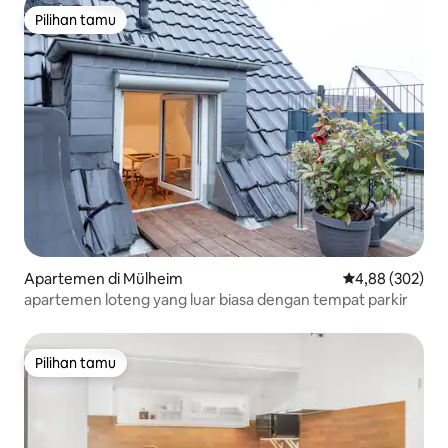
Pilihan tamu
Pilihan tamu
Apartemen di Mülheim
Nilai rata-rata 
4,88 (302)
apartemen loteng yang luar biasa dengan tempat parkir
Pilihan tamu
Pilihan tamu