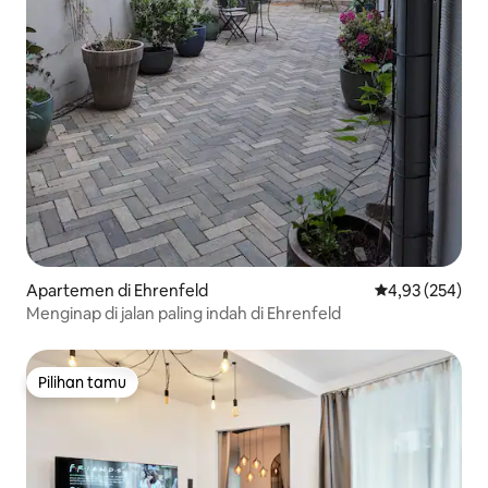
Apartemen di Ehrenfeld
Nilai rata-rata 
4,93 (254)
Menginap di jalan paling indah di Ehrenfeld
Pilihan tamu
Pilihan tamu