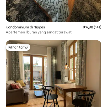
Kondominium di Nippes
Nilai rata-rata 
4,98 (141)
Apartemen liburan yang sangat terawat
Pilihan tamu
Pilihan tamu