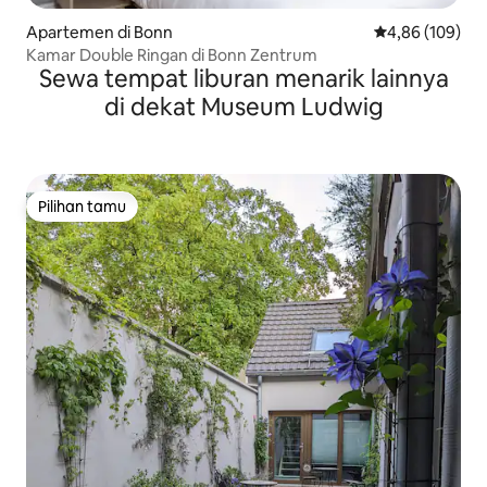
Apartemen di Bonn
Nilai rata-rata 
4,86 (109)
Kamar Double Ringan di Bonn Zentrum
Sewa tempat liburan menarik lainnya
di dekat Museum Ludwig
Pilihan tamu
Pilihan tamu