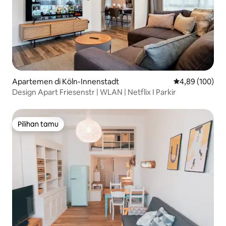
Apartemen di Köln-Innenstadt
Nilai rata-rata 
4,89 (100)
Design Apart Friesenstr | WLAN | Netflix I Parkir
Pilihan tamu
Pilihan tamu