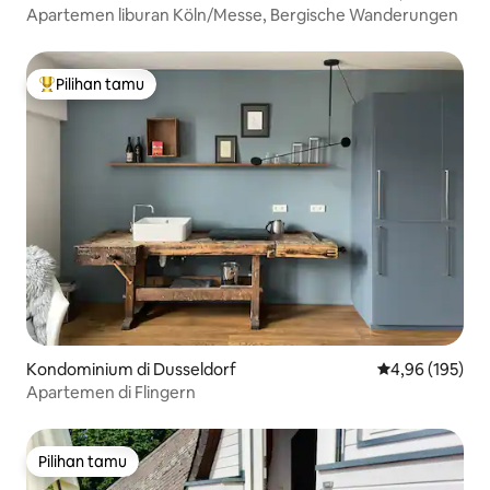
Apartemen liburan Köln/Messe, Bergische Wanderungen
Pilihan tamu
Pilihan tamu terpopuler
Kondominium di Dusseldorf
Nilai rata-rata 
4,96 (195)
Apartemen di Flingern
Pilihan tamu
Pilihan tamu