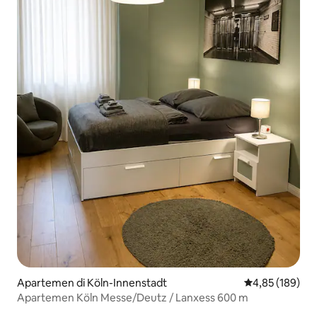
Apartemen di Köln-Innenstadt
Nilai rata-rata 
4,85 (189)
Apartemen Köln Messe/Deutz / Lanxess 600 m