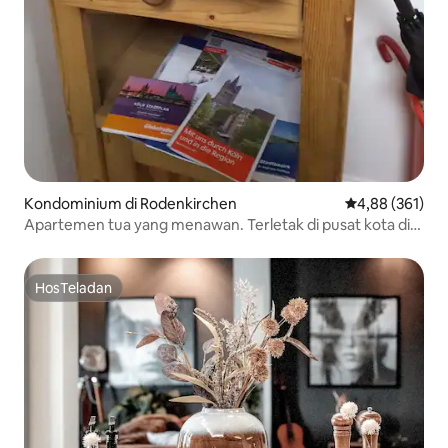
Kondominium di Rodenkirchen
Nilai rata-rata 
4,88 (361)
Apartemen tua yang menawan. Terletak di pusat kota di
Bayenthal.
HosTeladan
HosTeladan