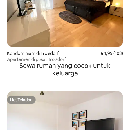
Kondominium di Troisdorf
Nilai rata-rata 
4,99 (103)
Apartemen di pusat Troisdorf
Sewa rumah yang cocok untuk
keluarga
HosTeladan
HosTeladan