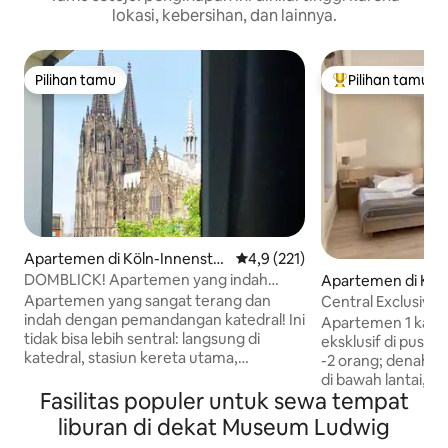
lokasi, kebersihan, dan lainnya.
Pilihan tamu
Pilihan tamu
Pilihan tamu
Pilihan tamu terp
Apartemen di Köln-Innensta
Nilai rata-rata 4,9 dari 5, 221 ul
4,9 (221)
dt
DOMBLICK! Apartemen yang indah
Apartemen di Köl
sangat sentral
adt
Apartemen yang sangat terang dan
Central Exclusive
indah dengan pemandangan katedral! Ini
ke katedral
Apartemen 1 kama
tidak bisa lebih sentral: langsung di
eksklusif di pusat
katedral, stasiun kereta utama,
-2 orang; denah l
Philharmonie, kota tua & mil
di bawah lantai, t
perbelanjaan adalah apartemen
Fasilitas populer untuk sewa tempat
nyaman (1,40 x 2m
eksklusif kami di jantung kota. Dari sini
bergaya, dapur, furn
liburan di dekat Museum Ludwig
Anda bisa dengan mudah menjangkau
berkualitas tinggi