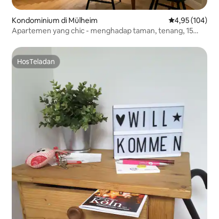
Kondominium di Mülheim
Nilai rata-rata 
4,95 (104)
Apartemen yang chic - menghadap taman, tenang, 15
menit ke Dom
HosTeladan
HosTeladan