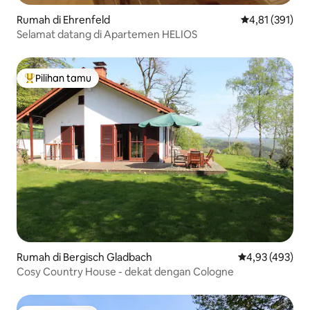
Rumah di Ehrenfeld
Nilai rata-rata 
4,81 (391)
Selamat datang di Apartemen HELIOS
Pilihan tamu
Pilihan tamu terpopuler
Rumah di Bergisch Gladbach
Nilai rata-rata 
4,93 (493)
Cosy Country House - dekat dengan Cologne