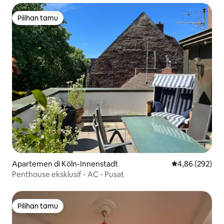
Pilihan tamu
Pilihan tamu
Apartemen di Köln-Innenstadt
Nilai rata-rata 
4,86 (292)
Penthouse eksklusif - AC - Pusat
Pilihan tamu
Pilihan tamu