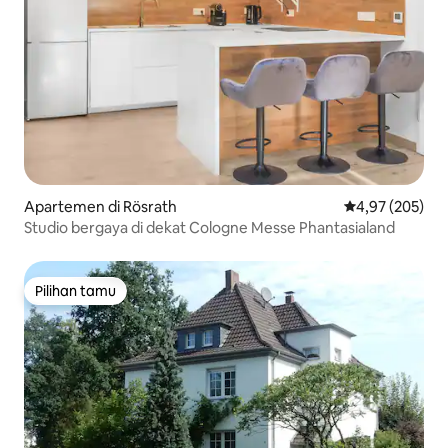
Apartemen di Rösrath
Nilai rata-rata 
4,97 (205)
Studio bergaya di dekat Cologne Messe Phantasialand
Pilihan tamu
Pilihan tamu