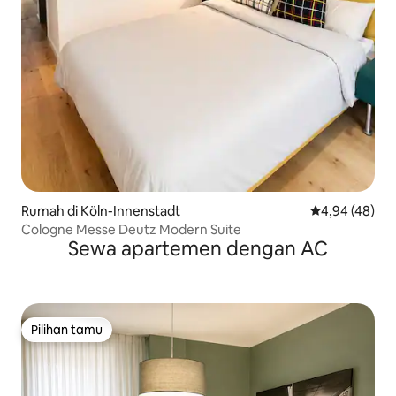
Rumah di Köln-Innenstadt
Nilai rata-rata
4,94 (48)
Cologne Messe Deutz Modern Suite
Sewa apartemen dengan AC
Pilihan tamu
Pilihan tamu