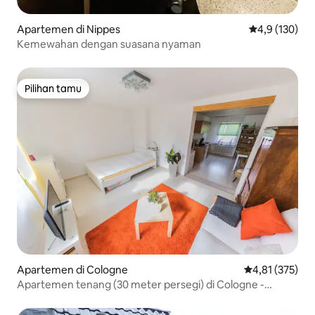
Apartemen di Nippes
Nilai rata-rata
4,9 (130)
Kemewahan dengan suasana nyaman
Pilihan tamu
Pilihan tamu
Apartemen di Cologne
Nilai rata-rata 
4,81 (375)
Apartemen tenang (30 meter persegi) di Cologne -
Dünnwald