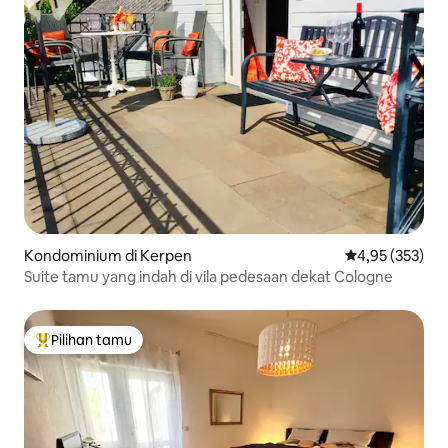
Kondominium di Kerpen
Nilai rata-rata 
4,95 (353)
Suite tamu yang indah di vila pedesaan dekat Cologne
Pilihan tamu
Pilihan tamu terpopuler