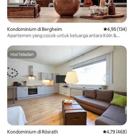
Kondominium di Bergheim
Nilai rata-rata 
4,95 (134)
Apartemen yang cocok untuk keluarga antara Köln &
Aachen
HosTeladan
HosTeladan
Kondominium di Rösrath
Nilai rata-rata 
4,79 (468)